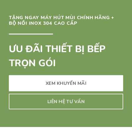
TẶNG NGAY MÁY HÚT MÙI CHÍNH HÃNG +
BỘ NỒI INOX 304 CAO CẤP
ƯU ĐÃI THIẾT BỊ BẾP
TRỌN GÓI
XEM KHUYẾN MÃI
LIÊN HỆ TƯ VẤN