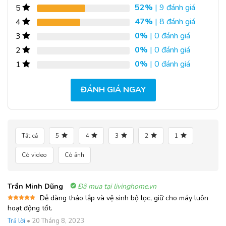
52%
| 9 đánh giá
5
47%
| 8 đánh giá
4
0%
| 0 đánh giá
3
0%
| 0 đánh giá
2
0%
| 0 đánh giá
1
ĐÁNH GIÁ NGAY
Tất cả
5
4
3
2
1
Có video
Có ảnh
Trần Minh Dũng
Đã mua tại livinghome.vn
Dễ dàng tháo lắp và vệ sinh bộ lọc, giữ cho máy luôn
Được xếp
hoạt động tốt.
hạng
5
5
sao
Trả lời
•
20 Tháng 8, 2023