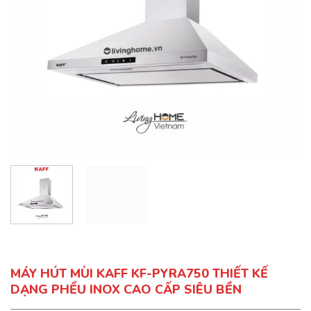
MÁY HÚT MÙI KAFF KF-PYRA750 THIẾT KẾ
DẠNG PHỂU INOX CAO CẤP SIÊU BỀN