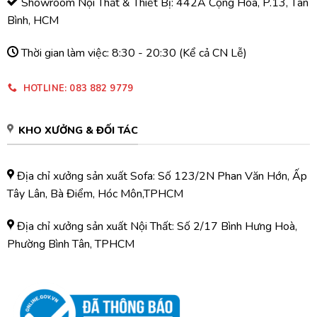
Showroom Nội Thất & Thiết Bị: 442A Cộng Hòa, P.13, Tân
Bình, HCM
Thời gian làm việc: 8:30 - 20:30 (Kể cả CN Lễ)
HOTLINE: 083 882 9779
KHO XƯỞNG & ĐỐI TÁC
Địa chỉ xưởng sản xuất Sofa: Số 123/2N Phan Văn Hớn, Ấp
Tây Lân, Bà Điểm, Hóc Môn,TPHCM
Địa chỉ xưởng sản xuất Nội Thất: Số 2/17 Bình Hưng Hoà,
Phường Bình Tân, TPHCM