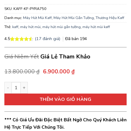
SKU:
KAFF-KF-PYRA750
Danh mục:
Máy Hút Mùi Kaff
,
Máy Hút Mùi Gắn Tường
,
Thương Hiệu Kaff
Thẻ:
kaff
,
máy hút mùi
,
máy hút mùi gắn tường
,
máy hút mùi kaff
(
17
đánh giá)
Đã bán
194
4.5
4.5
17
trên 5
dựa trên
Giá Niêm Yết
Giá Lẻ Tham Khảo
đánh giá
Giá
Giá
13.800.000
₫
6.900.000
₫
gốc
hiện
là:
tại
Máy hút mùi Kaff KF-PYRA750 thiết kế dạng phểu inox cao cấp
13.800.000 ₫.
là:
6.900.000 ₫.
THÊM VÀO GIỎ HÀNG
*** Có Giá Ưu Đãi Đặc Biệt Bất Ngờ Cho Quý Khách Liên
Hệ Trực Tiếp Với Chúng Tôi.