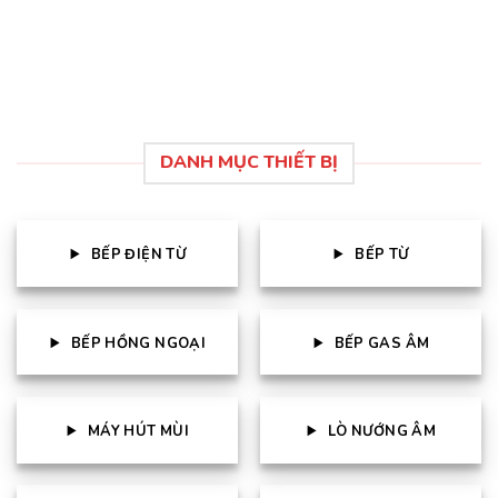
là:
tại
5 sao
39.340.000 ₫.
là:
29.505.000 ₫.
DANH MỤC THIẾT BỊ
BẾP ĐIỆN TỪ
BẾP TỪ
BẾP HỒNG NGOẠI
BẾP GAS ÂM
MÁY HÚT MÙI
LÒ NƯỚNG ÂM