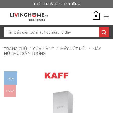
Bỏ
THIẾT BỊ NHÀ BẾP CHÍNH HÃNG
qua
nội
0
dung
Tìm
kiếm:
TRANG CHỦ
/
CỬA HÀNG
/
MÁY HÚT MÙI
/
MÁY
HÚT MÙI GẮN TƯỜNG
-50%
+ QUÀ