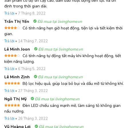
Sản phẩm có độ tin cậy cao, đảm bảo hoạt động liên tục và ổn
xếp
định trong thời gian dài.
hạng
4
5 sao
Trả lời
•
7 Tháng 8, 2022
Trần Thị Yến
Đã mua tại livinghome.vn
Có tính năng hẹn giờ hoạt động, tiện lợi và tiết kiệm thời
Được
gian.
xếp
hạng
4
Trả lời
•
14 Tháng 7, 2022
5 sao
Lê Minh Joon
Đã mua tại livinghome.vn
Có tính năng tự động tắt máy khi không hoạt động, tiết
Được
kiệm năng lượng.
xếp
hạng
4
Trả lời
•
6 Tháng 5, 2022
5 sao
Lê Minh Zịnh
Đã mua tại livinghome.vn
Bộ lọc hiệu quả, giúp loại bỏ bụi và dầu mỡ từ không khí.
Được xếp
Trả lời
•
27 Tháng 3, 2022
hạng
5
5
sao
Ngô Thị Mỹ
Đã mua tại livinghome.vn
Đèn LED chiếu sáng mạnh mẽ, làm sáng tỏ không gian
Được xếp
nấu nướng.
hạng
5
5
sao
Trả lời
•
26 Tháng 3, 2022
Vũ Hoàng Lợi
Đã mua tại livinghome.vn