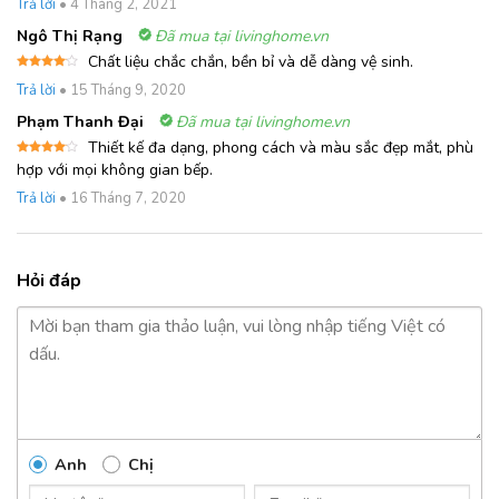
Trả lời
•
4 Tháng 2, 2021
5 sao
Ngô Thị Rạng
Đã mua tại livinghome.vn
Chất liệu chắc chắn, bền bỉ và dễ dàng vệ sinh.
Được
Trả lời
•
15 Tháng 9, 2020
xếp
hạng
4
5 sao
Phạm Thanh Đại
Đã mua tại livinghome.vn
Thiết kế đa dạng, phong cách và màu sắc đẹp mắt, phù
Được
hợp với mọi không gian bếp.
xếp
hạng
4
Trả lời
•
16 Tháng 7, 2020
5 sao
Hỏi đáp
Anh
Chị