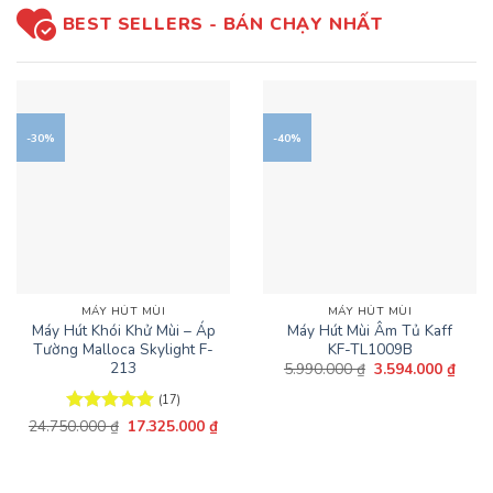
BEST SELLERS - BÁN CHẠY NHẤT
-30%
-40%
MÁY HÚT MÙI
MÁY HÚT MÙI
Máy Hút Khói Khử Mùi – Áp
Máy Hút Mùi Âm Tủ Kaff
Tường Malloca Skylight F-
KF-TL1009B
213
Giá
Giá
5.990.000
₫
3.594.000
₫
gốc
hiện
là:
tại
(17)
5.990.000 ₫.
là:
Giá
Giá
3.594
24.750.000
Được xếp
₫
17.325.000
₫
gốc
hiện
hạng
5
5
là:
tại
sao
24.750.000 ₫.
là:
17.325.000 ₫.