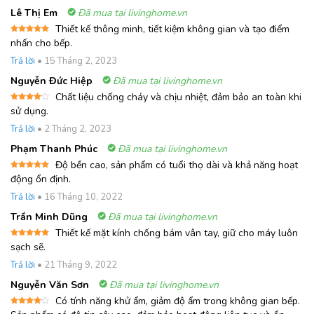
Lê Thị Em
Đã mua tại livinghome.vn
Thiết kế thông minh, tiết kiệm không gian và tạo điểm
Được xếp
nhấn cho bếp.
hạng
5
5
sao
Trả lời
•
15 Tháng 2, 2023
Nguyễn Đức Hiệp
Đã mua tại livinghome.vn
Chất liệu chống cháy và chịu nhiệt, đảm bảo an toàn khi
Được
sử dụng.
xếp
hạng
4
Trả lời
•
2 Tháng 2, 2023
5 sao
Phạm Thanh Phúc
Đã mua tại livinghome.vn
Độ bền cao, sản phẩm có tuổi thọ dài và khả năng hoạt
Được xếp
động ổn định.
hạng
5
5
sao
Trả lời
•
16 Tháng 10, 2022
Trần Minh Dũng
Đã mua tại livinghome.vn
Thiết kế mặt kính chống bám vân tay, giữ cho máy luôn
Được xếp
sạch sẽ.
hạng
5
5
sao
Trả lời
•
21 Tháng 9, 2022
Nguyễn Văn Sơn
Đã mua tại livinghome.vn
Có tính năng khử ẩm, giảm độ ẩm trong không gian bếp.
Được