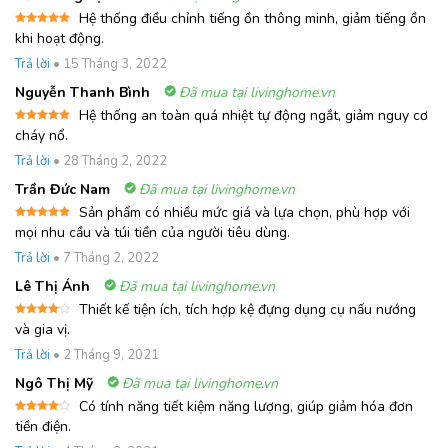
Hệ thống điều chỉnh tiếng ồn thông minh, giảm tiếng ồn
Được xếp
khi hoạt động.
hạng
5
5
sao
Trả lời
•
15 Tháng 3, 2022
Nguyễn Thanh Bình
Đã mua tại livinghome.vn
Hệ thống an toàn quá nhiệt tự động ngắt, giảm nguy cơ
Được xếp
cháy nổ.
hạng
5
5
sao
Trả lời
•
28 Tháng 2, 2022
Trần Đức Nam
Đã mua tại livinghome.vn
Sản phẩm có nhiều mức giá và lựa chọn, phù hợp với
Được xếp
mọi nhu cầu và túi tiền của người tiêu dùng.
hạng
5
5
sao
Trả lời
•
7 Tháng 2, 2022
Lê Thị Ánh
Đã mua tại livinghome.vn
Thiết kế tiện ích, tích hợp kệ đựng dụng cụ nấu nướng
Được
và gia vị.
xếp
hạng
4
Trả lời
•
2 Tháng 9, 2021
5 sao
Ngô Thị Mỹ
Đã mua tại livinghome.vn
Có tính năng tiết kiệm năng lượng, giúp giảm hóa đơn
Được
tiền điện.
xếp
hạng
4