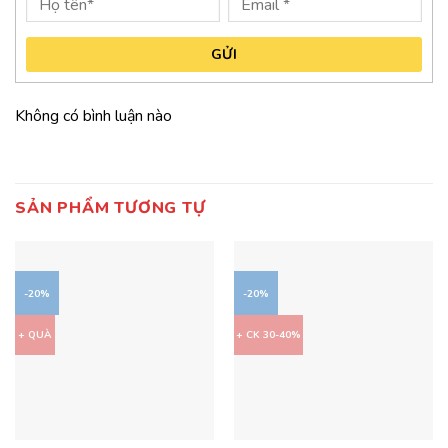
GỬI
Không có bình luận nào
SẢN PHẨM TƯƠNG TỰ
-20%
-20%
+ QUÀ
+ CK 30-40%