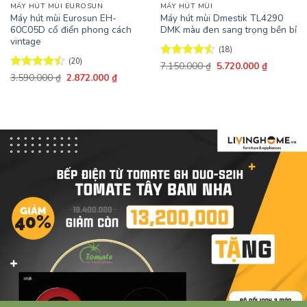
MÁY HÚT MÙI EUROSUN
MÁY HÚT MÙI
Máy hút mùi Eurosun EH-
Máy hút mùi Dmestik TL4290
60C05D cổ điển phong cách
DMK màu đen sang trọng bền bỉ
vintage
(18)
(20)
Giá
Giá
Được xếp
7.150.000
₫
5.720.000
₫
gốc
hiện
Giá
Giá
hạng
4.5
Được xếp
3.590.000
₫
2.872.000
₫
là:
tại
gốc
hiện
5 sao
hạng
4.45
7.150.000 ₫.
là:
là:
tại
5 sao
5.720.000
3.590.000 ₫.
là:
2.872.000 ₫.