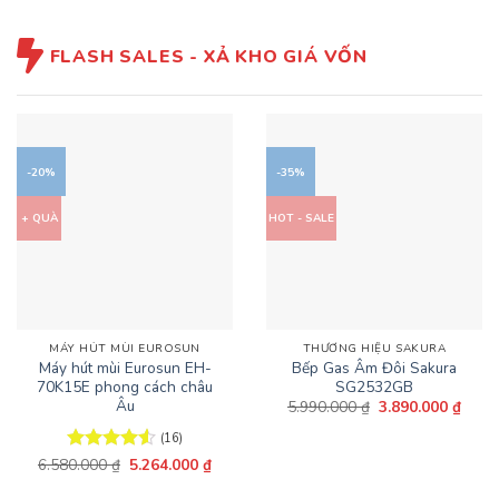
FLASH SALES - XẢ KHO GIÁ VỐN
-20%
-35%
+ QUÀ
HOT - SALE
MÁY HÚT MÙI EUROSUN
THƯƠNG HIỆU SAKURA
Máy hút mùi Eurosun EH-
Bếp Gas Âm Đôi Sakura
70K15E phong cách châu
SG2532GB
Âu
Giá
Giá
5.990.000
₫
3.890.000
₫
gốc
hiện
là:
tại
(16)
5.990.000 ₫.
là:
Giá
Giá
3.890
6.580.000
Được xếp
₫
5.264.000
₫
gốc
hiện
hạng
4.56
là:
tại
5 sao