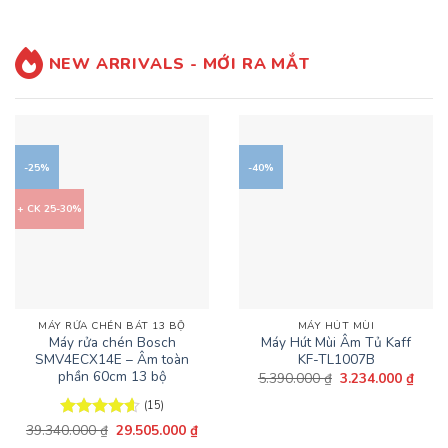
6.580.000 ₫.
là:
5.264.000 ₫.
NEW ARRIVALS - MỚI RA MẮT
-25%
-40%
+ CK 25-30%
MÁY RỬA CHÉN BÁT 13 BỘ
MÁY HÚT MÙI
Máy rửa chén Bosch
Máy Hút Mùi Âm Tủ Kaff
SMV4ECX14E – Âm toàn
KF-TL1007B
phần 60cm 13 bộ
Giá
Giá
5.390.000
₫
3.234.000
₫
gốc
hiện
là:
tại
(15)
5.390.000 ₫.
là:
Giá
Giá
3.234
39.340.000
Được xếp
₫
29.505.000
₫
gốc
hiện
hạng
4.6