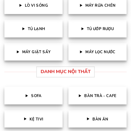
LÒ VI SÓNG
MÁY RỬA CHÉN
TỦ LẠNH
TỦ ƯỚP RƯỢU
MÁY GIẶT SẤY
MÁY LỌC NƯỚC
DANH MỤC NỘI THẤT
SOFA
BÀN TRÀ - CAFE
KỆ TIVI
BÀN ĂN