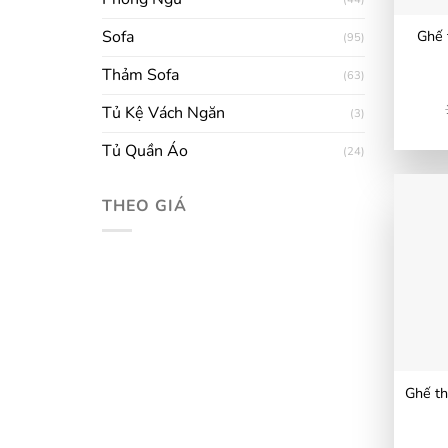
Sofa
Ghế 
(95)
Thảm Sofa
(63)
Tủ Kệ Vách Ngăn
(3)
Tủ Quần Áo
(24)
THEO GIÁ
Giá
Giá
tối
tối
thiểu
đa
Ghế th