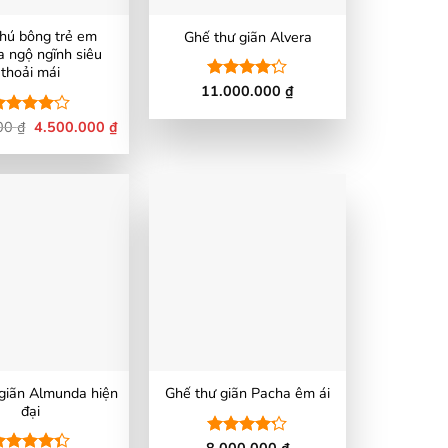
hú bông trẻ em
Ghế thư giãn Alvera
a ngộ ngĩnh siêu
thoải mái
11.000.000
₫
Được xếp
hạng
4.2
5 sao
000
₫
Giá
4.500.000
₫
Giá
ược
gốc
hiện
ếp hạng
là:
tại
.07
5
6.500.000 ₫.
là:
ao
4.500.000 ₫.
giãn Almunda hiện
Ghế thư giãn Pacha êm ái
đại
8.000.000
₫
Được xếp