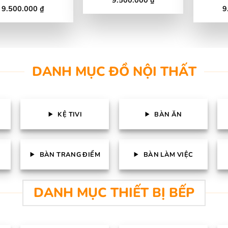
hạng
4.22
9.500.000
₫
9
Được xếp
Đ
5 sao
hạng
4.54
h
5 sao
5
DANH MỤC ĐỒ NỘI THẤT
KỆ TIVI
BÀN ĂN
BÀN TRANG ĐIỂM
BÀN LÀM VIỆC
DANH MỤC THIẾT BỊ BẾP