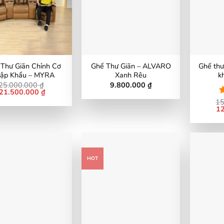
 Thư Giãn Chỉnh Cơ
Ghế Thư Giãn – ALVARO
Ghế thư
ập Khẩu – MYRA
Xanh Rêu
k
25.000.000
₫
9.800.000
₫
Giá
21.500.000
₫
Giá
gốc
hiện
15
Đ
là:
tại
Gi
1
x
25.000.000 ₫.
là:
gố
4
21.500.000 ₫.
là:
15
HOT