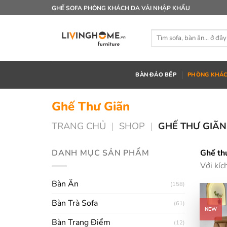
Bỏ
GHẾ SOFA PHÒNG KHÁCH DA VẢI NHẬP KHẨU
qua
nội
Tìm
dung
kiếm:
BÀN ĐẢO BẾP
PHÒNG KHÁ
Ghế Thư Giãn
TRANG CHỦ
|
SHOP
|
GHẾ THƯ GIÃN
DANH MỤC SẢN PHẨM
Ghế th
Với kíc
Bàn Ăn
(158)
Bàn Trà Sofa
(61)
NEW
Bàn Trang Điểm
(12)