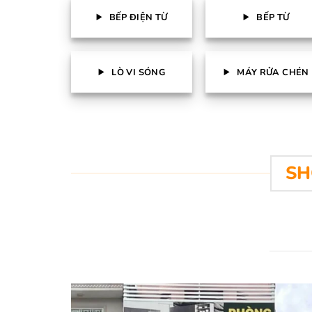
BẾP ĐIỆN TỪ
BẾP TỪ
LÒ VI SÓNG
MÁY RỬA CHÉN
SH