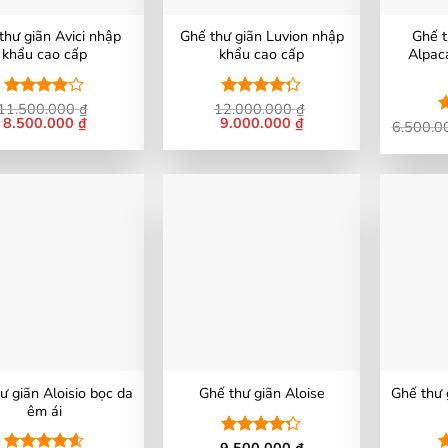
thư giãn Avici nhập
Ghế thư giãn Luvion nhập
Ghế t
khẩu cao cấp
khẩu cao cấp
Alpac
11.500.000
₫
12.000.000
₫
Được
Được xếp
Giá
8.500.000
₫
Giá
Giá
9.000.000
₫
Giá
xếp hạng
hạng
4.22
6.500.
Đ
gốc
hiện
gốc
hiện
4
5 sao
5 sao
x
là:
tại
là:
tại
4
11.500.000 ₫.
là:
12.000.000 ₫.
là:
s
8.500.000 ₫.
9.000.000 ₫.
ư giãn Aloisio bọc da
Ghế thư 
Ghế thư giãn Aloise
êm ái
9.500.000
₫
Được xếp