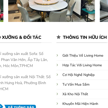
 XƯỞNG & ĐỐI TÁC
THÔNG TIN HỮU ÍCH
ỉ xưởng sản xuất Sofa: Số
Giới Thiệu Về Living Home
Phan Văn Hớn, Ấp Tây Lân,
Hợp Tác Với Living Home
m, Hóc Môn,TPHCM
Cơ Hội Nghề Nghiệp
ỉ xưởng sản xuất Nội Thất: Số
nh Hưng Hoà, Phường Bình
Tư Vấn Mua Sắm
PHCM
Xả Kho Nội Thất
Khuyến Mãi Hiện Hành