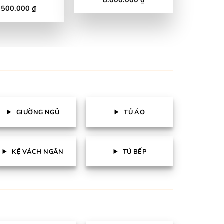
hạng
4.18
.500.000
₫
ược xếp
5 sao
ạng
4.29
 sao
GIƯỜNG NGỦ
TỦ ÁO
KỆ VÁCH NGĂN
TỦ BẾP