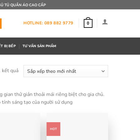
Ủ TỦ QUẦN ÁO CAO CẤP
HOTLINE: 089 882 9779
0
ẾT BỊ BẾP
TƯ VẤN SẢN PHẨM
2 kết quả
Đã
sắp
xếp
theo
gian thử giản thoải mái riêng biệt cho gia chủ.
mới
 tính sáng tạo của người sử dụng
nhất
HOT