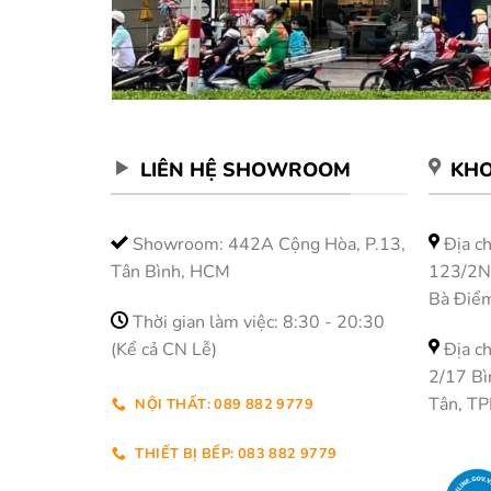
LIÊN HỆ SHOWROOM
KHO
Showroom: 442A Cộng Hòa, P.13,
Địa ch
Tân Bình, HCM
123/2N 
Bà Điể
Thời gian làm việc: 8:30 - 20:30
(Kể cả CN Lễ)
Địa ch
2/17 Bì
Tân, T
NỘI THẤT: 089 882 9779
THIẾT BỊ BẾP: 083 882 9779