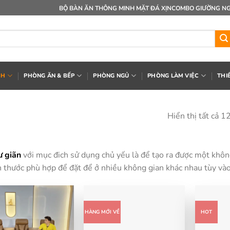
BỘ BÀN ĂN THÔNG MINH MẶT ĐÁ XỊN
COMBO GIƯỜNG NG
CH
PHÒNG ĂN & BẾP
PHÒNG NGỦ
PHÒNG LÀM VIỆC
THI
Hiển thị tất cả 1
ư giãn
với mục đich sử dụng chủ yếu là để tạo ra được một không 
h thước phù hợp để đặt để ở nhiều không gian khác nhau tùy vào
HÀNG MỚI VỀ
HOT