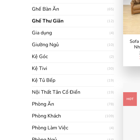
Ghế Bàn Ăn
(65)
Ghế Thư Giãn
(12)
Gia dụng
(4)
Sofa
Giường Ngủ
(10)
Nh
Kệ Góc
(2)
Kệ Tivi
(30)
Kệ Tủ Bếp
(19)
Nội Thất Tân Cổ Điển
(19)
HOT
Phòng Ăn
(78)
Phòng Khách
(109)
Phòng Làm Việc
(4)
Phòng Ngủ
(44)