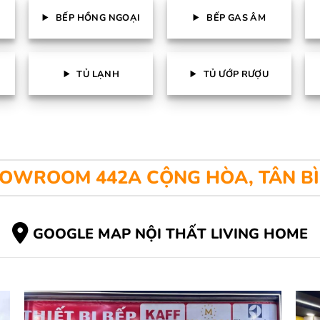
BẾP HỒNG NGOẠI
BẾP GAS ÂM
TỦ LẠNH
TỦ ƯỚP RƯỢU
OWROOM 442A CỘNG HÒA, TÂN B
GOOGLE MAP NỘI THẤT LIVING HOME