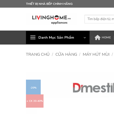
Bỏ
THIẾT BỊ NHÀ BẾP CHÍNH HÃNG
qua
nội
Tìm
dung
kiếm:
Danh Mục Sản Phẩm
HOME
TRANG CHỦ
/
CỬA HÀNG
/
MÁY HÚT MÙI
/
-20%
+ CK 30-40%