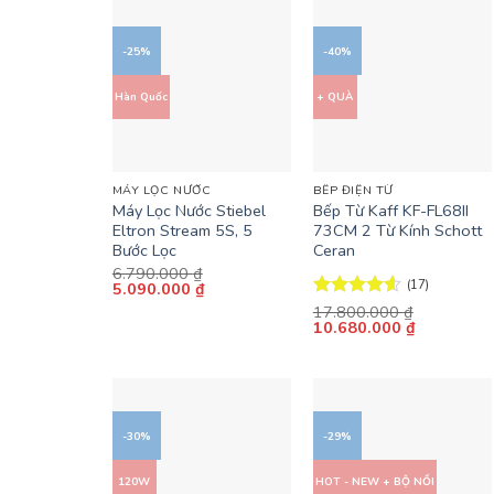
2.020.000 ₫.
2.926.000 ₫
-25%
-40%
Hàn Quốc
+ QUÀ
+
+
MÁY LỌC NƯỚC
BẾP ĐIỆN TỪ
Máy Lọc Nước Stiebel
Bếp Từ Kaff KF-FL68II
Eltron Stream 5S, 5
73CM 2 Từ Kính Schott
Bước Lọc
Ceran
6.790.000
₫
(17)
Giá
Giá
5.090.000
₫
gốc
hiện
Được xếp
17.800.000
₫
là:
tại
Giá
Giá
10.680.000
₫
hạng
4.59
6.790.000 ₫.
là:
gốc
hiện
5 sao
5.090.000 ₫.
là:
tại
17.800.000 ₫.
là:
10.680.00
-30%
-29%
120W
HOT - NEW + BỘ NỒI