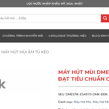
LỌC NƯỚC NHẬP KHẨU MỸ, NGA, NHẬT
CHƯƠNG TRÌNH KHUYẾN MÃI
CATALOGUE THƯƠNG HIỆU
BLOG KINH
MÁY HÚT MÙI ÂM TỦ KÉO
MÁY HÚT MÙI DME
ĐẠT TIÊU CHUẨN 
SKU:
DMESTIK-ES4970-DMK-ĐEN
Danh mục:
Máy Hút Mùi
,
Máy Hút Mù