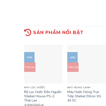
SẢN PHẨM NỔI BẬT
-25%
-20%
Thái Lan
Thái Lan
+
+
MÁY LỌC NƯỚC
MÁY NÓNG LẠNH
Bộ Lọc Nước Đầu Nguồn
Máy Nước Nóng Trực
Stiebel House PS-2,
Tiếp Stiebel Eltron XG
Thái Lan
45 EC
3.990.000
₫