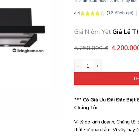
Thẻ:
dmestik
,
máy hút mùi
,
máy hút 
(
16
đánh giá)
4.4
4.4
16
trên 5
dựa trên
Giá Niêm Yết
Giá Lẻ T
đánh giá
Giá
5.250.000
₫
4.200.0
gốc
là:
Máy hút mùi Dmestik ES4970 
5.250.000
T
*** Có Giá Ưu Đãi Đặc Biệt
Chúng Tôi.
Vì lý do kinh doanh, Chúng tôi
thật sự quan tâm. Vì vậy, hãy 