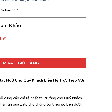
mùi âm tủ kéo
,
máy hút mùi dmestik
Đã bán
157
ham Khảo
Giá
00
₫
hiện
tại
DMK màu đen đạt tiêu chuẩn của Châu Âu số lượng
 ₫.
là:
4.200.000 ₫.
HÊM VÀO GIỎ HÀNG
 Bất Ngờ Cho Quý Khách Liên Hệ Trực Tiếp Với
 sẽ cung cấp giá rẻ nhất thị trường cho Quý khách
Nhắn tin qua Zalo cho chúng tôi theo số bên dưới.