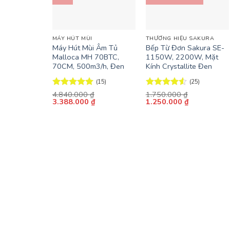
+
+
MÁY HÚT MÙI
THƯƠNG HIỆU SAKURA
Máy Hút Mùi Âm Tủ
Bếp Từ Đơn Sakura SE-
Malloca MH 70BTC,
1150W, 2200W, Mặt
70CM, 500m3/h, Đen
Kính Crystallite Đen
(15)
(25)
Được xếp
4.840.000
₫
Được xếp
1.750.000
₫
Giá
Giá
Giá
Giá
3.388.000
₫
1.250.000
₫
hạng
5
5
hạng
4.52
gốc
hiện
gốc
hiện
sao
5 sao
là:
tại
là:
tại
4.840.000 ₫.
là:
1.750.000 ₫.
là:
3.388.000 ₫.
1.250.000 ₫