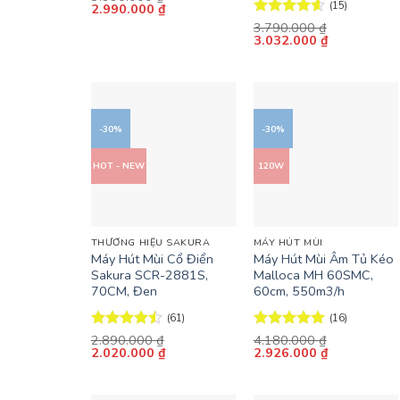
(15)
Giá
Giá
2.990.000
₫
gốc
hiện
Được xếp
3.790.000
₫
là:
tại
Giá
Giá
3.032.000
₫
hạng
4.6
3.990.000 ₫.
là:
gốc
hiện
5 sao
2.990.000 ₫.
là:
tại
3.790.000 ₫.
là:
3.032.000 ₫
-30%
-30%
HOT - NEW
120W
+
+
THƯƠNG HIỆU SAKURA
MÁY HÚT MÙI
Máy Hút Mùi Cổ Điển
Máy Hút Mùi Âm Tủ Kéo
Sakura SCR-2881S,
Malloca MH 60SMC,
70CM, Đen
60cm, 550m3/h
(61)
(16)
Được xếp
2.890.000
₫
Được xếp
4.180.000
₫
Giá
Giá
Giá
Giá
2.020.000
₫
2.926.000
₫
hạng
4.44
hạng
5
5
gốc
hiện
gốc
hiện
5 sao
sao
là:
tại
là:
tại
2.890.000 ₫.
là:
4.180.000 ₫.
là: