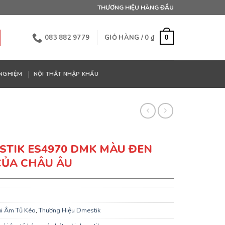
THƯƠNG HIỆU HÀNG ĐẦU
083 882 9779
GIỎ HÀNG /
0
₫
0
 NGHIỆM
NỘI THẤT NHẬP KHẨU
STIK ES4970 DMK MÀU ĐEN
CỦA CHÂU ÂU
i Âm Tủ Kéo
,
Thương Hiệu Dmestik