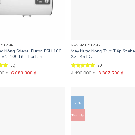
+
G LẠNH
MÁY NÓNG LẠNH
c Nóng Stiebel Eltron ESH 100
Máy Nước Nóng Trực Tiếp Stiebel
-VN, 100 Lít, Thái Lan
XGL 45 EC
(18)
(20)
Giá
Giá
Giá
Giá
ếp
000
₫
6.080.000
₫
Được xếp
4.490.000
₫
3.367.500
₫
gốc
hiện
gốc
hiện
94
hạng
4.8
5
là:
tại
là:
tại
sao
8.690.000 ₫.
là:
4.490.000 ₫.
là:
6.080.000 ₫.
3.367
-20%
Trực tiếp