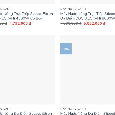
G LẠNH
MÁY NÓNG LẠNH
c Nóng Trực Tiếp Stiebel Eltron
Máy Nước Nóng Trực Tiếp Stiebel
5 EC (VN) 4500W Có Bơm
Đa Điểm DDC 8 EC (VN) 8000
Giá
Giá
Giá
Giá
000
₫
4.792.000
₫
7.290.000
₫
5.832.000
₫
gốc
hiện
gốc
hiện
là:
tại
là:
tại
5.990.000 ₫.
là:
7.290.000 ₫.
là:
4.792.000 ₫.
5.832
-20%
+
G LẠNH
MÁY NÓNG LẠNH
c Nóng Đa Điểm Stiebel Eltron
Máy Nước Nóng Đa Điểm Stiebel