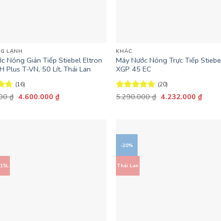
+
G LẠNH
KHÁC
c Nóng Gián Tiếp Stiebel Eltron
Máy Nước Nóng Trực Tiếp Stiebel
 Plus T-VN, 50 Lít, Thái Lan
XGP 45 EC
(16)
(20)
Giá
Giá
Giá
Giá
ếp
000
₫
4.600.000
₫
Được xếp
5.290.000
₫
4.232.000
₫
gốc
hiện
gốc
hiện
69
hạng
4.65
là:
tại
là:
tại
5 sao
6.590.000 ₫.
là:
5.290.000 ₫.
là:
4.600.000 ₫.
4.232
-20%
 15L
Thái Lan