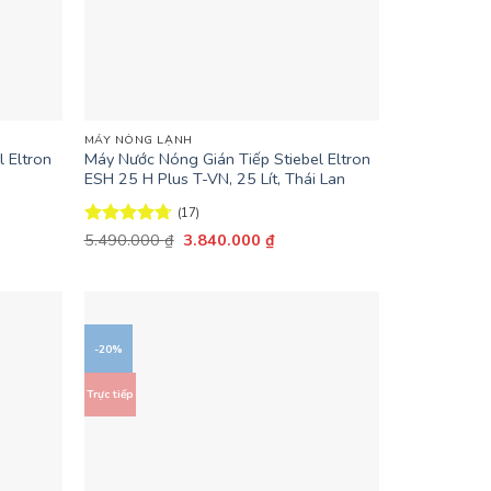
+
MÁY NÓNG LẠNH
 Eltron
Máy Nước Nóng Gián Tiếp Stiebel Eltron
ESH 25 H Plus T-VN, 25 Lít, Thái Lan
(17)
Giá
Giá
Được xếp
5.490.000
₫
3.840.000
₫
gốc
hiện
hạng
4.71
là:
tại
5 sao
5.490.000 ₫.
là:
.000 ₫.
3.840.000 ₫.
-20%
Trực tiếp