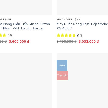
+
G LẠNH
MÁY NÓNG LẠNH
c Nóng Gián Tiếp Stiebel Eltron
Máy Nước Nóng Trực Tiếp Stiebel
 Plus T-VN, 15 Lít, Thái Lan
XG 45 EC
(16)
(15)
Giá
Giá
Giá
Giá
ếp
000
₫
3.600.000
₫
Được xếp
3.790.000
₫
3.032.000
₫
gốc
hiện
gốc
hiện
63
hạng
4.6
là:
tại
là:
tại
5 sao
5.190.000 ₫.
là:
3.790.000 ₫.
là:
3.600.000 ₫.
3.032
-20%
Trực tiếp