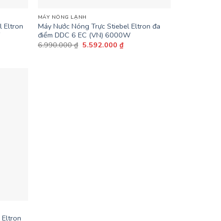
MÁY NÓNG LẠNH
 Eltron
Máy Nước Nóng Trực Stiebel Eltron đa
W
điểm DDC 6 EC (VN) 6000W
Giá
Giá
6.990.000
₫
5.592.000
₫
gốc
hiện
là:
tại
6.990.000 ₫.
là:
.000 ₫.
5.592.000 ₫.
 Eltron