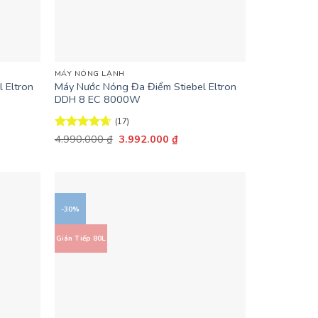
+
MÁY NÓNG LẠNH
 Eltron
Máy Nước Nóng Đa Điểm Stiebel Eltron
DDH 8 EC 8000W
(17)
Giá
Giá
Được xếp
4.990.000
₫
3.992.000
₫
gốc
hiện
hạng
4.65
là:
tại
5 sao
4.990.000 ₫.
là:
.000 ₫.
3.992.000 ₫.
-30%
Gián Tiếp 80L