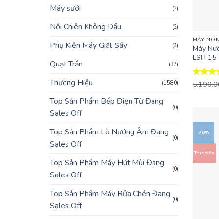
Máy sưởi
(2)
+
Nồi Chiên Không Dầu
(2)
MÁY NÓN
Phụ Kiện Máy Giặt Sấy
(3)
Máy Nướ
ESH 15 H
Quạt Trần
(37)
Thương Hiệu
(1580)
Được x
5.190.
hạng
4.
5 sao
Top Sản Phẩm Bếp Điện Từ Đang
(0)
Sales Off
Top Sản Phẩm Lò Nướng Âm Đang
-20%
(0)
Sales Off
Trực tiếp
Top Sản Phẩm Máy Hút Mùi Đang
(0)
Sales Off
Top Sản Phẩm Máy Rửa Chén Đang
(0)
Sales Off