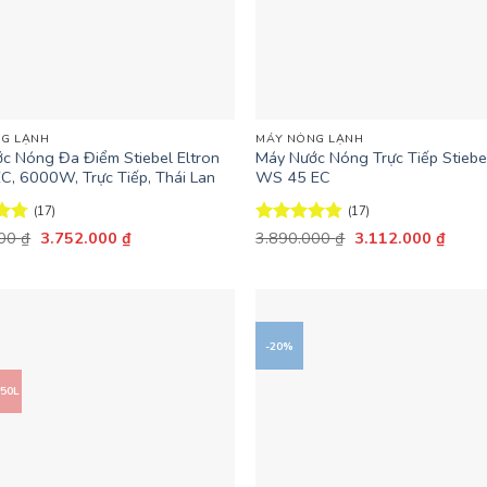
+
G LẠNH
MÁY NÓNG LẠNH
c Nóng Đa Điểm Stiebel Eltron
Máy Nước Nóng Trực Tiếp Stiebel
C, 6000W, Trực Tiếp, Thái Lan
WS 45 EC
(17)
(17)
Giá
Giá
Giá
Giá
ếp
000
₫
3.752.000
₫
Được xếp
3.890.000
₫
3.112.000
₫
gốc
hiện
gốc
hiện
71
hạng
4.71
là:
tại
là:
tại
5 sao
4.690.000 ₫.
là:
3.890.000 ₫.
là:
3.752.000 ₫.
3.112
-20%
 50L