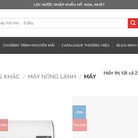
LỌC NƯỚC NHẬP KHẨU MỸ, NGA, NHẬT
CHƯƠNG TRÌNH KHUYẾN MÃI
CATALOGUE THƯƠNG HIỆU
BLOG KINH
Hiển thị tất cả 
G KHÁC
/
MÁY NÓNG LẠNH
/
MÁY
-25%
 100L
Trực tiếp