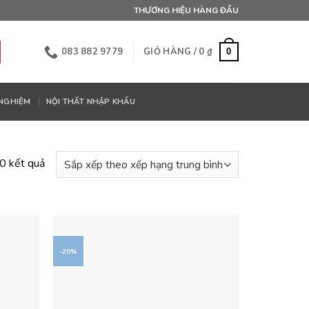
THƯƠNG HIỆU HÀNG ĐẦU
083 882 9779
GIỎ HÀNG /
0
₫
0
 NGHIỆM
NỘI THẤT NHẬP KHẨU
Đã
20 kết quả
sắp
xếp
theo
xếp
hạng
-20%
trung
bình