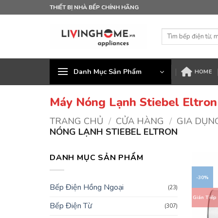
Bỏ
THIẾT BỊ NHÀ BẾP CHÍNH HÃNG
qua
nội
Tìm
dung
kiếm:
Danh Mục Sản Phẩm
HOME
Máy Nóng Lạnh Stiebel Eltron
TRANG CHỦ
/
CỬA HÀNG
/
GIA DỤN
NÓNG LẠNH STIEBEL ELTRON
DANH MỤC SẢN PHẨM
-30%
Bếp Điện Hồng Ngoại
(23)
Gián Tiếp
Bếp Điện Từ
(307)