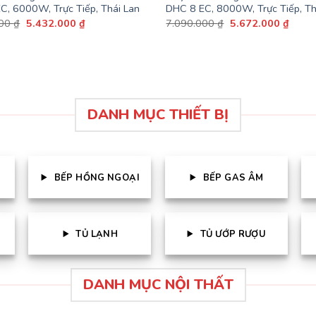
C, 6000W, Trực Tiếp, Thái Lan
DHC 8 EC, 8000W, Trực Tiếp, Th
Giá
Giá
Giá
Giá
000
₫
5.432.000
₫
7.090.000
₫
5.672.000
₫
gốc
hiện
gốc
hiện
là:
tại
là:
tại
6.790.000 ₫.
là:
7.090.000 ₫.
là:
5.432.000 ₫.
5.672
DANH MỤC THIẾT BỊ
BẾP HỒNG NGOẠI
BẾP GAS ÂM
TỦ LẠNH
TỦ ƯỚP RƯỢU
DANH MỤC NỘI THẤT