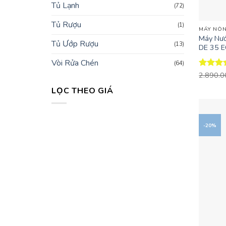
Tủ Lạnh
(72)
+
Tủ Rượu
(1)
MÁY NÓN
Máy Nướ
Tủ Ướp Rượu
(13)
DE 35 
Vòi Rửa Chén
(64)
Được x
2.890.
hạng
4.
LỌC THEO GIÁ
5 sao
Giá
Giá
tối
tối
-20%
thiểu
đa
+