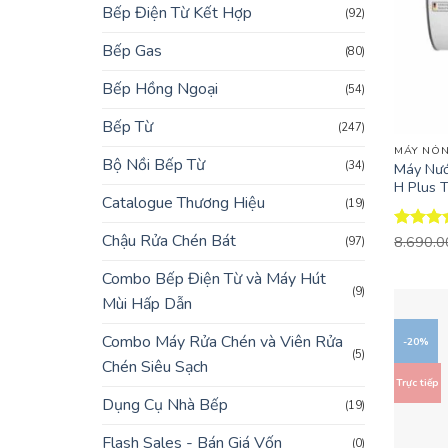
Bếp Điện Từ Kết Hợp
(92)
Bếp Gas
(80)
Bếp Hồng Ngoại
(54)
+
Bếp Từ
(247)
MÁY NÓN
Bộ Nồi Bếp Từ
(34)
Máy Nướ
H Plus T
Catalogue Thương Hiệu
(19)
Chậu Rửa Chén Bát
Được x
8.690.
(97)
hạng
4.
5 sao
Combo Bếp Điện Từ và Máy Hút
(9)
Mùi Hấp Dẫn
Combo Máy Rửa Chén và Viên Rửa
-20%
(5)
Chén Siêu Sạch
Trực tiếp
Dụng Cụ Nhà Bếp
(19)
Flash Sales - Bán Giá Vốn
(0)