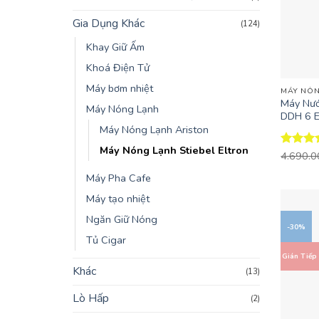
Gia Dụng Khác
(124)
Khay Giữ Ấm
Khoá Điện Tử
+
Máy bơm nhiệt
MÁY NÓN
Máy Nướ
Máy Nóng Lạnh
DDH 6 E
Máy Nóng Lạnh Ariston
Máy Nóng Lạnh Stiebel Eltron
Được x
4.690.
hạng
4.
Máy Pha Cafe
5 sao
Máy tạo nhiệt
Ngăn Giữ Nóng
-30%
Tủ Cigar
Gián Tiếp
Khác
(13)
Lò Hấp
(2)