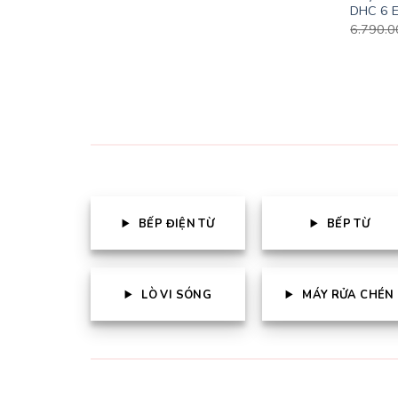
DHC 6 E
6.790.
BẾP ĐIỆN TỪ
BẾP TỪ
LÒ VI SÓNG
MÁY RỬA CHÉN