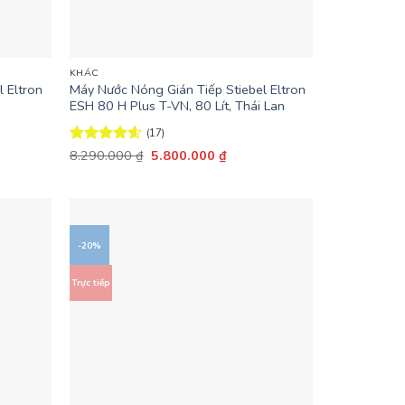
+
KHÁC
 Eltron
Máy Nước Nóng Gián Tiếp Stiebel Eltron
ESH 80 H Plus T-VN, 80 Lít, Thái Lan
(17)
Giá
Giá
Được xếp
8.290.000
₫
5.800.000
₫
gốc
hiện
hạng
4.59
là:
tại
5 sao
8.290.000 ₫.
là:
.000 ₫.
5.800.000 ₫.
-20%
Trực tiếp