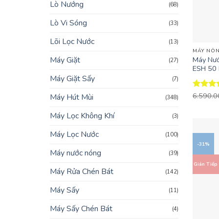
Lò Nướng
(68)
Lò Vi Sóng
(33)
+
Lõi Lọc Nước
(13)
MÁY NÓN
Máy Giặt
Máy Nướ
(27)
ESH 50 H
Máy Giặt Sấy
(7)
Được x
6.590.
Máy Hút Mùi
(348)
hạng
4.
5 sao
Máy Lọc Không Khí
(3)
Máy Lọc Nước
(100)
-31%
Máy nước nóng
(39)
Gián Tiếp
Máy Rửa Chén Bát
(142)
Máy Sấy
(11)
Máy Sấy Chén Bát
(4)