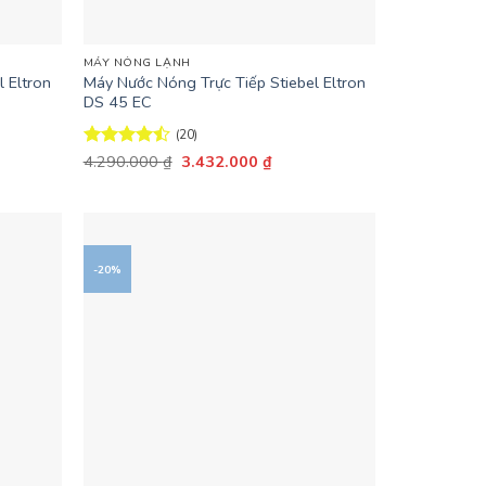
+
MÁY NÓNG LẠNH
 Eltron
Máy Nước Nóng Trực Tiếp Stiebel Eltron
DS 45 EC
(20)
Giá
Giá
Được xếp
4.290.000
₫
3.432.000
₫
gốc
hiện
hạng
4.45
là:
tại
5 sao
4.290.000 ₫.
là:
.000 ₫.
3.432.000 ₫.
-20%
+