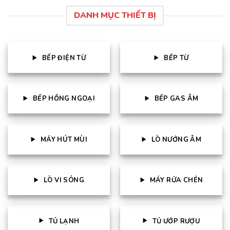
DANH MỤC THIẾT BỊ
BẾP ĐIỆN TỪ
BẾP TỪ
BẾP HỒNG NGOẠI
BẾP GAS ÂM
MÁY HÚT MÙI
LÒ NƯỚNG ÂM
LÒ VI SÓNG
MÁY RỬA CHÉN
TỦ LẠNH
TỦ ƯỚP RƯỢU