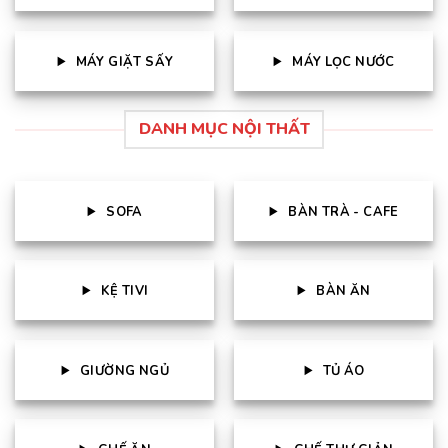
MÁY GIẶT SẤY
MÁY LỌC NƯỚC
DANH MỤC NỘI THẤT
SOFA
BÀN TRÀ - CAFE
KỆ TIVI
BÀN ĂN
GIƯỜNG NGỦ
TỦ ÁO