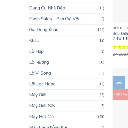
Dụng Cụ Nhà Bếp
(19)
Flash Sales - Bán Giá Vốn
+
(0)
BẾP ĐIỆ
Gia Dụng Khác
(124)
Bếp Điệ
2 Từ 1 
Khác
(13)
Lò Hấp
(2)
Được x
24.500
hạng
4.
Lò Nướng
(68)
5 sao
Lò Vi Sóng
(33)
Lõi Lọc Nước
-30%
(13)
Máy Giặt
+ CK 20%
(27)
Máy Giặt Sấy
(7)
Máy Hút Mùi
(348)
Máy Lọc Không Khí
(3)