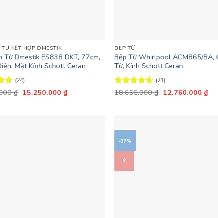
+
N TỪ KẾT HỢP DMESTIK
BẾP TỪ
n Từ Dmestik ES838 DKT, 77cm,
Bếp Từ Whirlpool ACM865/BA, 
Điện, Mặt Kính Schott Ceran
Từ, Kính Schott Ceran
(24)
(21)
Giá
Giá
Giá
Giá
ếp
.000
₫
15.250.000
₫
Được xếp
18.656.000
₫
12.760.000
₫
gốc
hiện
gốc
hiệ
67
hạng
4.67
là:
tại
là:
tại
5 sao
24.500.000 ₫.
là:
18.656.000 ₫.
là:
15.250.000 ₫.
12
-37%
Ý