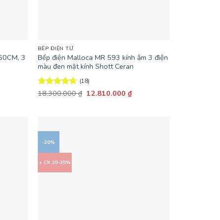
+
BẾP ĐIỆN TỪ
60CM, 3
Bếp điện Malloca MR 593 kính âm 3 điện
màu đen mặt kính Shott Ceran
(18)
Giá
Giá
Được xếp
18.300.000
₫
12.810.000
₫
n
gốc
hiện
hạng
4.67
là:
tại
5 sao
18.300.000 ₫.
là:
.760.000 ₫.
12.810.000 ₫.
-20%
+ CK 20-25%