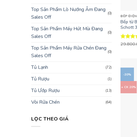
+
Top Sản Phẩm Lò Nướng Âm Đang
(0)
Sales Off
BẾP ĐIỆN
Bếp từ 
Schott 
Top Sản Phẩm Máy Hút Mùi Đang
(0)
Sales Off
Được x
29.800
Top Sản Phẩm Máy Rửa Chén Đang
hạng
4.
(0)
5 sao
Sales Off
Tủ Lạnh
(72)
-30%
Tủ Rượu
(1)
+ CK 20%
Tủ Ướp Rượu
(13)
Vòi Rửa Chén
(64)
LỌC THEO GIÁ
Giá
Giá
+
tối
tối