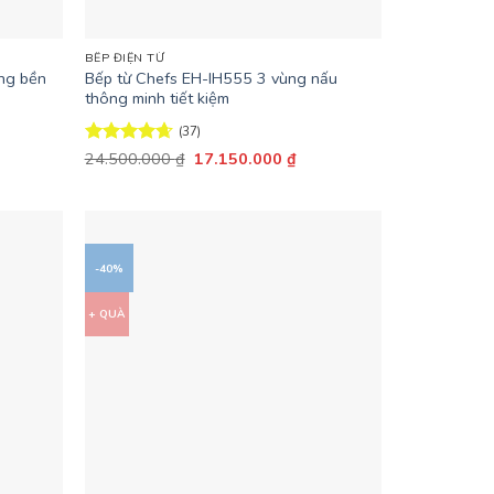
+
BẾP ĐIỆN TỪ
ng bền
Bếp từ Chefs EH-IH555 3 vùng nấu
thông minh tiết kiệm
(37)
Giá
Giá
Được xếp
24.500.000
₫
17.150.000
₫
n
gốc
hiện
hạng
4.65
là:
tại
5 sao
24.500.000 ₫.
là:
.360.000 ₫.
17.150.000 ₫.
-40%
+ QUÀ
+