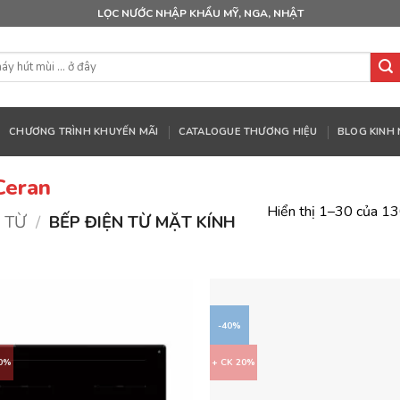
LỌC NƯỚC NHẬP KHẨU MỸ, NGA, NHẬT
CHƯƠNG TRÌNH KHUYẾN MÃI
CATALOGUE THƯƠNG HIỆU
BLOG KINH
Ceran
Hiển thị 1–30 của 13
 TỪ
/
BẾP ĐIỆN TỪ MẶT KÍNH
-40%
40%
+ CK 20%