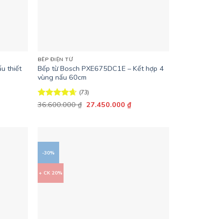
+
BẾP ĐIỆN TỪ
u thiết
Bếp từ Bosch PXE675DC1E – Kết hợp 4
vùng nấu 60cm
(73)
Giá
Giá
Được xếp
36.600.000
₫
27.450.000
₫
n
gốc
hiện
hạng
4.67
là:
tại
5 sao
36.600.000 ₫.
là:
.608.000 ₫.
27.450.000 ₫.
-30%
+ CK 20%