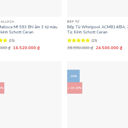
+
MALLOCA
BẾP TỪ
Malloca MI 593 BN âm 3 từ màu
Bếp Từ Whirlpool ACM814/BA, 
 kính Schott Ceran
Từ, Kính Schott Ceran
(15)
(15)
Giá
Giá
Giá
Giá
ếp
.000
₫
16.520.000
₫
Được xếp
38.990.000
₫
24.500.000
₫
gốc
hiện
gốc
hiệ
67
hạng
4.67
là:
tại
là:
tại
5 sao
23.600.000 ₫.
là:
38.990.000 ₫.
là:
16.520.000 ₫.
24
-30%
30%
+ CK 20%