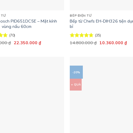
+
 TỪ
BẾP ĐIỆN TỪ
Bosch PID651DC5E – Mặt kính
Bếp từ Chefs EH-DIH326 tiện dụ
3 vùng nấu 60cm
bỉ
(70)
(35)
Giá
Giá
Giá
Giá
ếp
.000
₫
22.350.000
₫
Được xếp
14.800.000
₫
10.360.000
₫
gốc
hiện
gốc
hiệ
66
hạng
4.66
là:
tại
là:
tại
5 sao
29.800.000 ₫.
là:
14.800.000 ₫.
là:
22.350.000 ₫.
10
-20%
+ QUÀ
+