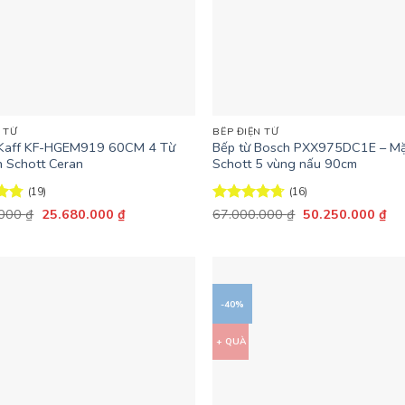
+
 TỪ
BẾP ĐIỆN TỪ
 Kaff KF-HGEM919 60CM 4 Từ
Bếp từ Bosch PXX975DC1E – Mặ
h Schott Ceran
Schott 5 vùng nấu 90cm
(19)
(16)
Giá
Giá
Giá
Giá
ếp
.000
₫
25.680.000
₫
Được xếp
67.000.000
₫
50.250.000
₫
gốc
hiện
gốc
hiệ
74
hạng
4.69
là:
tại
là:
tại
5 sao
42.800.000 ₫.
là:
67.000.000 ₫.
là:
25.680.000 ₫.
50
-40%
+ QUÀ