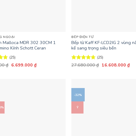
+
G NGOẠI
BẾP ĐIỆN TỪ
ện Malloca MDR 302 30CM 1
Bếp từ Kaff KF-LCD2IG 2 vùng nấ
mino Kính Schott Ceran
kế sang trọng siêu bền
(25)
(25)
Giá
Giá
Giá
Giá
ếp
000
₫
6.699.000
₫
Được xếp
27.680.000
₫
16.608.000
₫
gốc
hiện
gốc
hiệ
68
hạng
4.68
là:
tại
là:
tại
5 sao
9.570.000 ₫.
là:
27.680.000 ₫.
là:
6.699.000 ₫.
16
-32%
40%
Ý