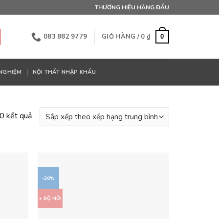
THƯƠNG HIỆU HÀNG ĐẦU
083 882 9779
GIỎ HÀNG /
0
₫
0
 NGHIỆM
NỘI THẤT NHẬP KHẨU
Đã
0 kết quả
sắp
xếp
theo
xếp
hạng
-20%
trung
+ BỘ NỒI
bình