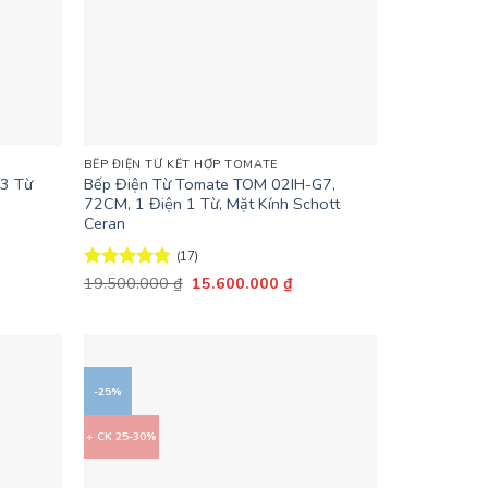
+
BẾP ĐIỆN TỪ KẾT HỢP TOMATE
 3 Từ
Bếp Điện Từ Tomate TOM 02IH-G7,
72CM, 1 Điện 1 Từ, Mặt Kính Schott
Ceran
(17)
n
Giá
Giá
Được xếp
19.500.000
₫
15.600.000
₫
gốc
hiện
hạng
4.76
là:
tại
5 sao
.480.000 ₫.
19.500.000 ₫.
là:
15.600.000 ₫.
-25%
+ CK 25-30%