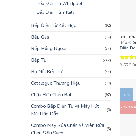
Bếp Điện Từ Whirlpool
Bếp Điện Từ Ý Italy
Bếp Điện Từ Kết Hợp
(92)
+
Bếp Gas
BẾP HỒN
(80)
Bếp Đi
Điện Do
Bếp Hồng Ngoại
(54)
Bếp Từ
(247)
Được x
9.570.
hạng
4.
Bộ Nồi Bếp Từ
(34)
5 sao
Catalogue Thương Hiệu
(19)
Chậu Rửa Chén Bát
(97)
-38%
Combo Bếp Điện Từ và Máy Hút
+ CK 30-
(9)
Mùi Hấp Dẫn
Combo Máy Rửa Chén và Viên Rửa
(5)
Chén Siêu Sạch