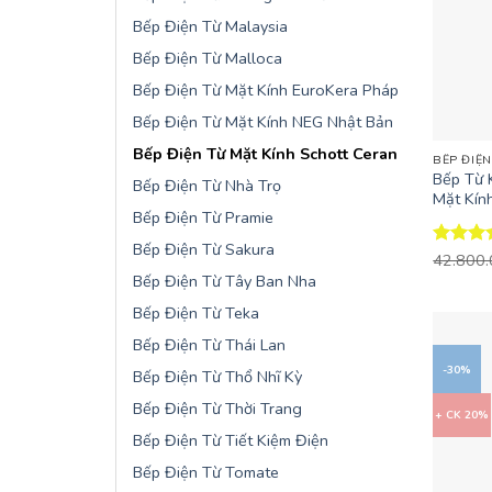
Bếp Điện Từ Malaysia
Bếp Điện Từ Malloca
Bếp Điện Từ Mặt Kính EuroKera Pháp
Bếp Điện Từ Mặt Kính NEG Nhật Bản
+
Bếp Điện Từ Mặt Kính Schott Ceran
BẾP ĐIỆN
Bếp Từ
Bếp Điện Từ Nhà Trọ
Mặt Kín
Bếp Điện Từ Pramie
Bếp Điện Từ Sakura
Được x
42.800
hạng
4.
Bếp Điện Từ Tây Ban Nha
5 sao
Bếp Điện Từ Teka
Bếp Điện Từ Thái Lan
-30%
Bếp Điện Từ Thổ Nhĩ Kỳ
Bếp Điện Từ Thời Trang
+ CK 20%
Bếp Điện Từ Tiết Kiệm Điện
Bếp Điện Từ Tomate