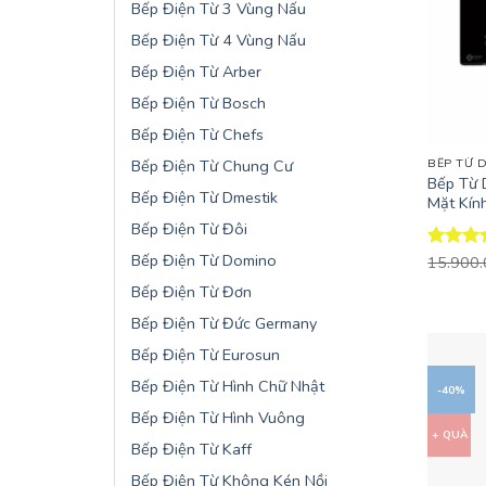
Bếp Điện Từ 3 Vùng Nấu
Bếp Điện Từ 4 Vùng Nấu
Bếp Điện Từ Arber
Bếp Điện Từ Bosch
+
Bếp Điện Từ Chefs
Bếp Điện Từ Chung Cư
BẾP TỪ 
Bếp Từ 
Bếp Điện Từ Dmestik
Mặt Kín
Bếp Điện Từ Đôi
Bếp Điện Từ Domino
Được x
15.900
hạng
4.
Bếp Điện Từ Đơn
5 sao
Bếp Điện Từ Đức Germany
Bếp Điện Từ Eurosun
Bếp Điện Từ Hình Chữ Nhật
-40%
Bếp Điện Từ Hình Vuông
+ QUÀ
Bếp Điện Từ Kaff
Bếp Điện Từ Không Kén Nồi