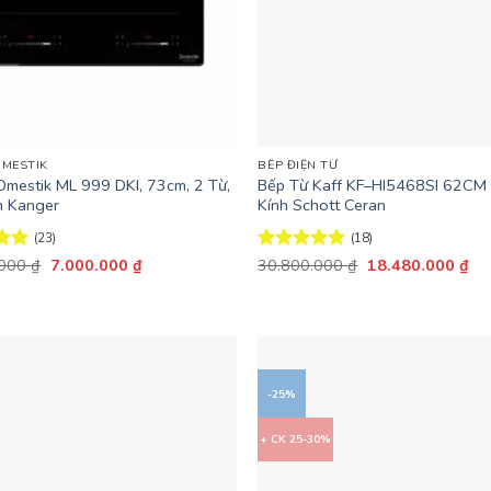
+
DMESTIK
BẾP ĐIỆN TỪ
Dmestik ML 999 DKI, 73cm, 2 Từ,
Bếp Từ Kaff KF–HI5468SI 62CM
h Kanger
Kính Schott Ceran
(23)
(18)
Giá
Giá
Giá
Giá
ếp
.000
₫
7.000.000
₫
Được xếp
30.800.000
₫
18.480.000
₫
gốc
hiện
gốc
hiệ
83
hạng
4.83
là:
tại
là:
tại
5 sao
15.900.000 ₫.
là:
30.800.000 ₫.
là:
7.000.000 ₫.
18
-25%
+ CK 25-30%