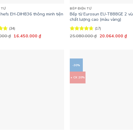
 TỪ
BẾP ĐIỆN TỪ
Chefs EH-DIH836 thông minh tiện
Bếp từ Eurosun EU-T888GE 2 v
chất lượng cao (màu vàng)
(34)
(17)
Giá
Giá
Giá
Giá
ếp
.000
₫
16.450.000
₫
Được xếp
25.080.000
₫
20.064.000
₫
gốc
hiện
gốc
hiệ
65
hạng
4.65
là:
tại
là:
tại
5 sao
23.500.000 ₫.
là:
25.080.000 ₫.
là:
16.450.000 ₫.
20
-30%
+ CK 20%
+