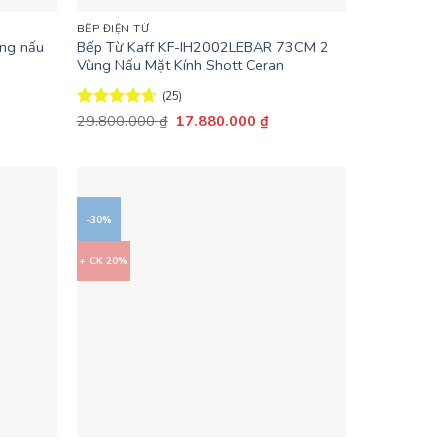
BẾP ĐIỆN TỪ
ùng nấu
Bếp Từ Kaff KF-IH2002LEBAR 73CM 2
Vùng Nấu Mặt Kính Shott Ceran
(25)
Giá
Giá
Được xếp
29.800.000
₫
17.880.000
₫
n
gốc
hiện
hạng
4.64
là:
tại
5 sao
29.800.000 ₫.
là:
.064.000 ₫.
17.880.000 ₫.
-30%
+ CK 20%
+