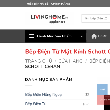
Bỏ
THIẾT BỊ NHÀ BẾP CHÍNH HÃNG
qua
nội
Tìm
dung
kiếm:
Danh Mục Sản Phẩm
HOME
Bếp Điện Từ Mặt Kính Schott 
TRANG CHỦ
/
CỬA HÀNG
/
BẾP ĐIỆN
SCHOTT CERAN
DANH MỤC SẢN PHẨM
-56%
Bếp Điện Hồng Ngoại
(23)
+ CK 30-
Bếp Điện Từ
(307)