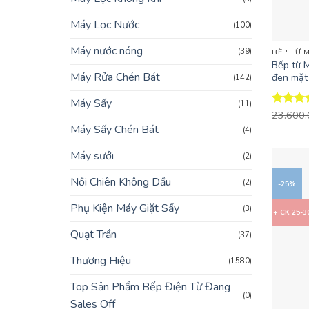
Máy Lọc Nước
(100)
+
Máy nước nóng
(39)
BẾP TỪ 
Bếp từ 
Máy Rửa Chén Bát
đen mặt
(142)
Máy Sấy
(11)
Được x
23.600
hạng
4.
Máy Sấy Chén Bát
(4)
5 sao
Máy sưởi
(2)
Nồi Chiên Không Dầu
(2)
-25%
Phụ Kiện Máy Giặt Sấy
(3)
+ CK 25-
Quạt Trần
(37)
Thương Hiệu
(1580)
Top Sản Phẩm Bếp Điện Từ Đang
(0)
Sales Off