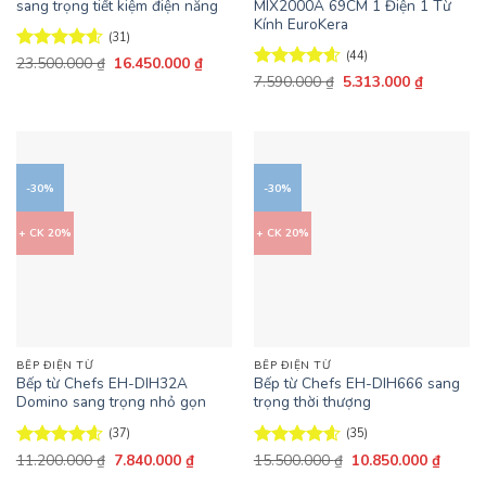
sang trọng tiết kiệm điện năng
MIX2000A 69CM 1 Điện 1 Từ
Kính EuroKera
(31)
(44)
Giá
Giá
Được xếp
23.500.000
₫
16.450.000
₫
gốc
hiện
hạng
4.58
Giá
Giá
Được xếp
7.590.000
₫
5.313.000
₫
là:
tại
gốc
hiện
5 sao
hạng
4.57
23.500.000 ₫.
là:
là:
tại
5 sao
16.450.000 ₫.
7.590.000 ₫.
là:
5.313.000
-30%
-30%
+ CK 20%
+ CK 20%
BẾP ĐIỆN TỪ
BẾP ĐIỆN TỪ
Bếp từ Chefs EH-DIH32A
Bếp từ Chefs EH-DIH666 sang
Domino sang trọng nhỏ gọn
trọng thời thượng
(37)
(35)
Giá
Giá
Giá
Giá
Được xếp
11.200.000
₫
7.840.000
₫
Được xếp
15.500.000
₫
10.850.000
₫
gốc
hiện
gốc
hiện
hạng
4.57
hạng
4.57