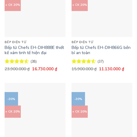
+ CK 20%
+ CK 20%
BẾP ĐIỆN TỪ
BẾP ĐIỆN TỪ
Bếp từ Chefs EH-DIH888E thiết
Bếp từ Chefs EH-DIH866G bền
kế xám tinh tế hiện đại
bỉ an toàn
(38)
(37)
Giá
Giá
Giá
Giá
Được xếp
23.900.000
₫
16.730.000
₫
Được xếp
15.900.000
₫
11.130.000
₫
gốc
hiện
gốc
hiện
hạng
4.55
hạng
4.54
là:
tại
là:
tại
5 sao
5 sao
23.900.000 ₫.
là:
15.900.000 ₫.
là:
16.730.000 ₫.
11.130
-30%
-30%
+ CK 20%
+ CK 20%