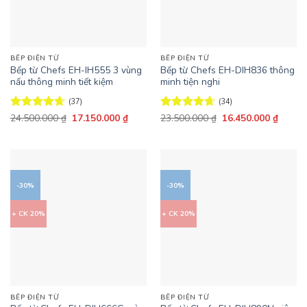
BẾP ĐIỆN TỪ
BẾP ĐIỆN TỪ
Bếp từ Chefs EH-IH555 3 vùng
Bếp từ Chefs EH-DIH836 thông
nấu thông minh tiết kiệm
minh tiện nghi
(37)
(34)
Giá
Giá
Giá
Giá
Được xếp
24.500.000
₫
17.150.000
₫
Được xếp
23.500.000
₫
16.450.000
₫
gốc
hiện
gốc
hiện
hạng
4.65
hạng
4.65
là:
tại
là:
tại
5 sao
5 sao
24.500.000 ₫.
là:
23.500.000 ₫.
là:
17.150.000 ₫.
16.450
-30%
-30%
+ CK 20%
+ CK 20%
BẾP ĐIỆN TỪ
BẾP ĐIỆN TỪ