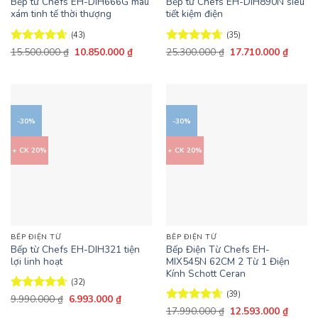
Bếp từ Chefs EH-DIH666G màu
Bếp từ Chefs EH-DIH890N siêu
xám tinh tế thời thượng
tiết kiệm điện
(43)
(35)
Giá
Giá
Giá
Giá
Được xếp
15.500.000
₫
10.850.000
₫
Được xếp
25.300.000
₫
17.710.000
₫
gốc
hiện
gốc
hiện
hạng
4.63
hạng
4.63
là:
tại
là:
tại
5 sao
5 sao
15.500.000 ₫.
là:
25.300.000 ₫.
là:
10.850.000 ₫.
17.710
-30%
-30%
+ CK 20%
+ CK 20%
BẾP ĐIỆN TỪ
BẾP ĐIỆN TỪ
Bếp từ Chefs EH-DIH321 tiện
Bếp Điện Từ Chefs EH-
lợi linh hoạt
MIX545N 62CM 2 Từ 1 Điện
Kính Schott Ceran
(32)
(39)
Giá
Giá
Được xếp
9.990.000
₫
6.993.000
₫
gốc
hiện
hạng
4.63
Giá
Giá
Được xếp
17.990.000
₫
12.593.000
₫
là:
tại