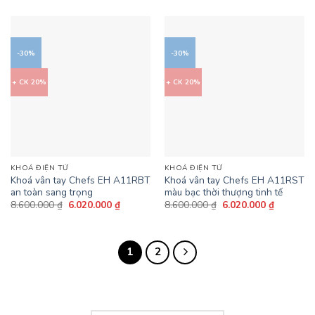
là:
tại
5 sao
8.330.0
19.500.000 ₫.
là:
13.650.000 ₫.
-30%
-30%
+ CK 20%
+ CK 20%
KHOÁ ĐIỆN TỬ
KHOÁ ĐIỆN TỬ
Khoá vân tay Chefs EH A11RBT
Khoá vân tay Chefs EH A11RST
an toàn sang trọng
màu bạc thời thượng tinh tế
Giá
Giá
Giá
Giá
8.600.000
₫
6.020.000
₫
8.600.000
₫
6.020.000
₫
gốc
hiện
gốc
hiện
là:
tại
là:
tại
8.600.000 ₫.
là:
8.600.000 ₫.
là:
6.020.000 ₫.
6.020.000
1
2