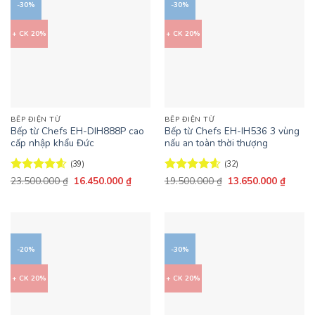
-30%
-30%
+ CK 20%
+ CK 20%
BẾP ĐIỆN TỪ
BẾP ĐIỆN TỪ
Bếp từ Chefs EH-DIH888P cao
Bếp từ Chefs EH-IH536 3 vùng
cấp nhập khẩu Đức
nấu an toàn thời thượng
(39)
(32)
Giá
Giá
Giá
Giá
Được xếp
23.500.000
₫
16.450.000
₫
Được xếp
19.500.000
₫
13.650.000
₫
gốc
hiện
gốc
hiện
hạng
4.59
hạng
4.59
là:
tại
là:
tại
5 sao
5 sao
23.500.000 ₫.
là:
19.500.000 ₫.
là:
16.450.000 ₫.
13.650
-20%
-30%
+ CK 20%
+ CK 20%