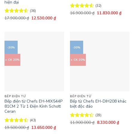
hiện đại
(32)
(36)
Giá
Giá
Được xếp
16.900.000
₫
11.830.000
₫
gốc
hiện
Giá
Giá
hạng
4.5
Được xếp
17.900.000
₫
12.530.000
₫
là:
tại
gốc
hiện
5 sao
hạng
4.5
16.900.000 ₫.
là:
là:
tại
5 sao
11.830
17.900.000 ₫.
là:
12.530.000 ₫.
-30%
-30%
+ CK 20%
+ CK 20%
BẾP ĐIỆN TỪ
BẾP ĐIỆN TỪ
Bếp điện từ Chefs EH-MIX544P
Bếp từ Chefs EH-DIH208 khác
81CM 2 Từ 1 Điện Kính Schott
biệt độc đáo
Ceran
(39)
(43)
Giá
Giá
Được xếp
11.900.000
₫
8.330.000
₫
gốc
hiện
Giá
Giá
hạng
4.41
Được xếp
19.500.000
₫
13.650.000
₫
là:
tại
gốc
hiện
5 sao
hạng
4.47
11.900.000 ₫.
là: