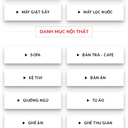
MÁY GIẶT SẤY
MÁY LỌC NƯỚC
DANH MỤC NỘI THẤT
SOFA
BÀN TRÀ - CAFE
KỆ TIVI
BÀN ĂN
GIƯỜNG NGỦ
TỦ ÁO
GHẾ ĂN
GHẾ THƯ GIẢN