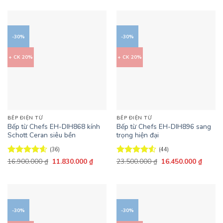
là:
tại
là:
tại
5 sao
5 sao
11.200.000 ₫.
là:
15.500.000 ₫.
là:
7.840.000 ₫.
10.850
-30%
-30%
+ CK 20%
+ CK 20%
BẾP ĐIỆN TỪ
BẾP ĐIỆN TỪ
Bếp từ Chefs EH-DIH868 kính
Bếp từ Chefs EH-DIH896 sang
Schott Ceran siêu bền
trọng hiện đại
(36)
(44)
Giá
Giá
Giá
Giá
Được xếp
16.900.000
₫
11.830.000
₫
Được xếp
23.500.000
₫
16.450.000
₫
gốc
hiện
gốc
hiện
hạng
4.56
hạng
4.55
là:
tại
là:
tại
5 sao
5 sao
16.900.000 ₫.
là:
23.500.000 ₫.
là:
11.830.000 ₫.
16.450
-30%
-30%