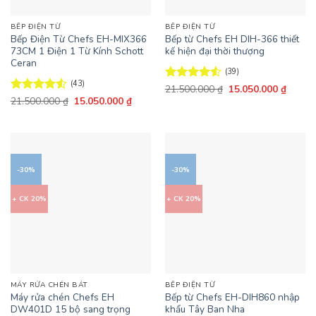
BẾP ĐIỆN TỪ
BẾP ĐIỆN TỪ
Bếp Điện Từ Chefs EH-MIX366
Bếp từ Chefs EH DIH-366 thiết
73CM 1 Điện 1 Từ Kính Schott
kế hiện đại thời thượng
Ceran
(39)
(43)
Giá
Giá
Được xếp
21.500.000
₫
15.050.000
₫
gốc
hiện
Giá
Giá
hạng
4.51
Được xếp
21.500.000
₫
15.050.000
₫
là:
tại
gốc
hiện
5 sao
hạng
4.53
21.500.000 ₫.
là:
là:
tại
5 sao
15.050
21.500.000 ₫.
là:
15.050.000 ₫.
-30%
-30%
+ CK 20%
+ CK 20%
MÁY RỬA CHÉN BÁT
BẾP ĐIỆN TỪ
Máy rửa chén Chefs EH
Bếp từ Chefs EH-DIH860 nhập
DW401D 15 bộ sang trọng
khẩu Tây Ban Nha