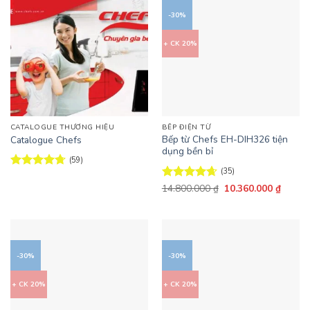
-30%
+ CK 20%
CATALOGUE THƯƠNG HIỆU
BẾP ĐIỆN TỪ
Bếp từ Chefs EH-DIH326 tiện
Catalogue Chefs
dụng bền bỉ
(59)
(35)
Được xếp
Giá
Giá
hạng
4.69
Được xếp
14.800.000
₫
10.360.000
₫
gốc
hiện
5 sao
hạng
4.66
là:
tại
5 sao
14.800.000 ₫.
là:
10.360
-30%
-30%
+ CK 20%
+ CK 20%