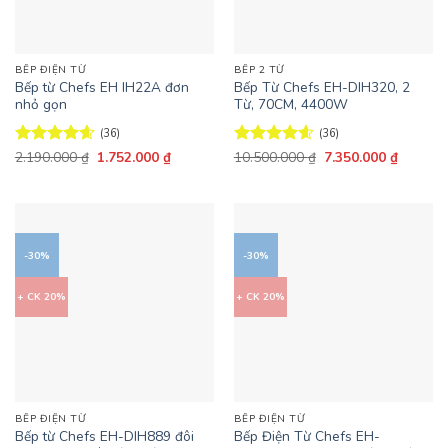
BẾP ĐIỆN TỪ
BẾP 2 TỪ
Bếp từ Chefs EH IH22A đơn
Bếp Từ Chefs EH-DIH320, 2
nhỏ gọn
Từ, 70CM, 4400W
(36)
(36)
Giá
Giá
Giá
Giá
Được xếp
2.190.000
₫
1.752.000
₫
Được xếp
10.500.000
₫
7.350.000
₫
gốc
hiện
gốc
hiện
hạng
4.58
hạng
4.58
là:
tại
là:
tại
5 sao
5 sao
2.190.000 ₫.
là:
10.500.000 ₫.
là:
1.752.000 ₫.
7.350.0
-30%
-30%
+ CK 20%
+ CK 20%
BẾP ĐIỆN TỪ
BẾP ĐIỆN TỪ
Bếp từ Chefs EH-DIH889 đôi
Bếp Điện Từ Chefs EH-