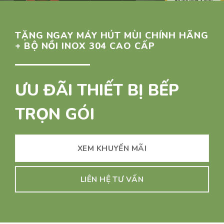
TẶNG NGAY MÁY HÚT MÙI CHÍNH HÃNG
+ BỘ NỒI INOX 304 CAO CẤP
ƯU ĐÃI THIẾT BỊ BẾP
TRỌN GÓI
XEM KHUYẾN MÃI
LIÊN HỆ TƯ VẤN