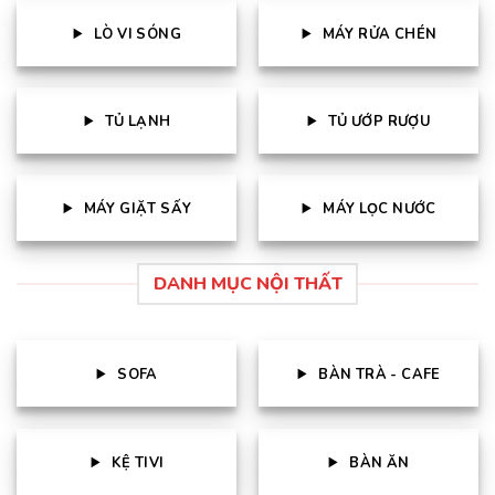
LÒ VI SÓNG
MÁY RỬA CHÉN
TỦ LẠNH
TỦ ƯỚP RƯỢU
MÁY GIẶT SẤY
MÁY LỌC NƯỚC
DANH MỤC NỘI THẤT
SOFA
BÀN TRÀ - CAFE
KỆ TIVI
BÀN ĂN