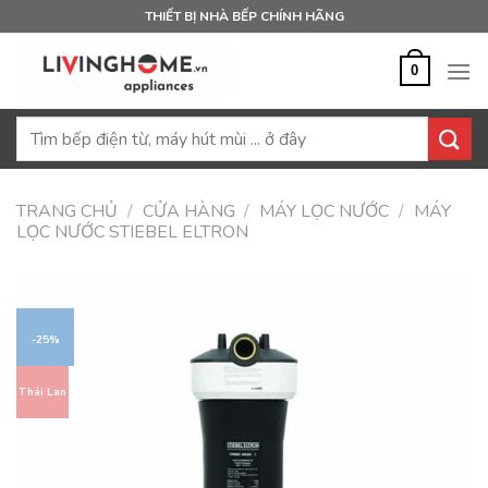
Bỏ
THIẾT BỊ NHÀ BẾP CHÍNH HÃNG
qua
nội
0
dung
Tìm
kiếm:
TRANG CHỦ
/
CỬA HÀNG
/
MÁY LỌC NƯỚC
/
MÁY
LỌC NƯỚC STIEBEL ELTRON
-25%
Thái Lan