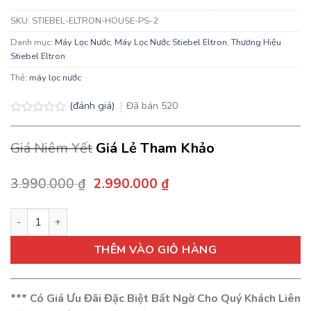
SKU:
STIEBEL-ELTRON-HOUSE-PS-2
Danh mục:
Máy Lọc Nước
,
Máy Lọc Nước Stiebel Eltron
,
Thương Hiệu
Stiebel Eltron
Thẻ:
máy lọc nước
(đánh giá)
Đã bán
520
Được
xếp
Giá Niêm Yết
Giá Lẻ Tham Khảo
hạng
0.0
5
sao
Giá
Giá
3.990.000
₫
2.990.000
₫
gốc
hiện
là:
tại
Bộ Lọc Nước Đầu Nguồn Stiebel House PS-2, Thái Lan số lượn
3.990.000 ₫.
là:
2.990.000 ₫.
THÊM VÀO GIỎ HÀNG
*** Có Giá Ưu Đãi Đặc Biệt Bất Ngờ Cho Quý Khách Liên