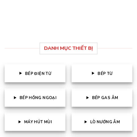
là:
tại
5 sao
4.750.000 ₫.
là:
3.800.000 ₫.
DANH MỤC THIẾT BỊ
BẾP ĐIỆN TỪ
BẾP TỪ
BẾP HỒNG NGOẠI
BẾP GAS ÂM
MÁY HÚT MÙI
LÒ NƯỚNG ÂM