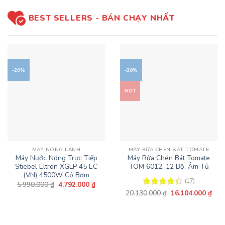
BEST SELLERS - BÁN CHẠY NHẤT
-20%
-20%
HOT
MÁY NÓNG LẠNH
MÁY RỬA CHÉN BÁT TOMATE
Máy Nước Nóng Trực Tiếp
Máy Rửa Chén Bát Tomate
Stiebel Eltron XGLP 45 EC
TOM 6012, 12 Bộ, Âm Tủ
(VN) 4500W Có Bơm
(17)
Giá
Giá
5.990.000
₫
4.792.000
₫
gốc
hiện
Giá
Giá
20.130.000
₫
16.104.000
₫
Được xếp
là:
tại
gốc
hiện
hạng
4.35
5.990.000 ₫.
là:
là:
tại
5 sao
4.792.000 ₫.
20.130.000 ₫.
là:
16.1