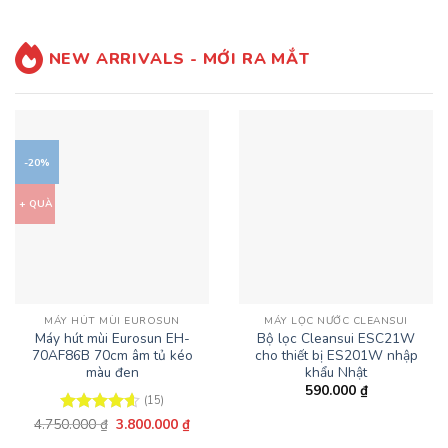
23.500.000 ₫.
là:
16.450.000 ₫.
NEW ARRIVALS - MỚI RA MẮT
-20%
+ QUÀ
MÁY HÚT MÙI EUROSUN
MÁY LỌC NƯỚC CLEANSUI
Máy hút mùi Eurosun EH-
Bộ lọc Cleansui ESC21W
70AF86B 70cm âm tủ kéo
cho thiết bị ES201W nhập
màu đen
khẩu Nhật
590.000
₫
(15)
Giá
Giá
4.750.000
₫
3.800.000
₫
Được xếp
gốc
hiện
hạng
4.6