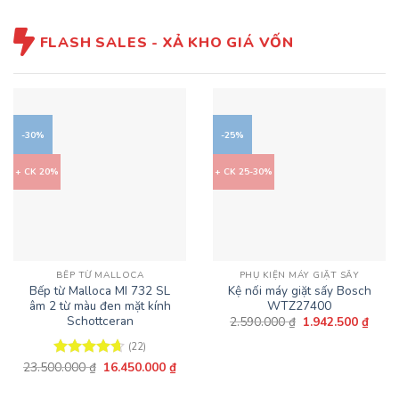
FLASH SALES - XẢ KHO GIÁ VỐN
-30%
-25%
+ CK 20%
+ CK 25-30%
BẾP TỪ MALLOCA
PHỤ KIỆN MÁY GIẶT SẤY
Bếp từ Malloca MI 732 SL
Kệ nối máy giặt sấy Bosch
âm 2 từ màu đen mặt kính
WTZ27400
Schottceran
Giá
Giá
2.590.000
₫
1.942.500
₫
gốc
hiện
là:
tại
(22)
2.590.000 ₫.
là:
Giá
Giá
23.500.000
₫
16.450.000
₫
1.942
Được xếp
gốc
hiện
hạng
4.64
là:
tại
5 sao