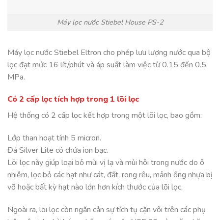
Máy lọc nước Stiebel House PS-2
Máy lọc nước Stiebel Eltron cho phép lưu lượng nước qua bộ
lọc đạt mức 16 lít/phút và áp suất làm việc từ 0.15 đến 0.5
MPa.
Có 2 cấp lọc tích hợp trong 1 lõi lọc
Hệ thống có 2 cấp lọc kết hợp trong một lõi lọc, bao gồm:
Lớp than hoạt tính 5 micron.
Đá Silver Lite có chứa ion bạc.
Lõi lọc này giúp loại bỏ mùi vị lạ và mùi hôi trong nước do ô
nhiễm, lọc bỏ các hạt như cát, đất, rong rêu, mảnh ống nhựa bị
vỡ hoặc bất kỳ hạt nào lớn hơn kích thước của lõi lọc.
Ngoài ra, lõi lọc còn ngăn cản sự tích tụ cặn vôi trên các phụ