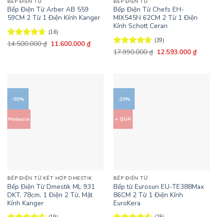
BẾP ĐIỆN TỪ
BẾP ĐIỆN TỪ
Bếp Điện Từ Arber AB 559
Bếp Điện Từ Chefs EH-
59CM 2 Từ 1 Điện Kính Kanger
MIX545N 62CM 2 Từ 1 Điện
Kính Schott Ceran
(16)
(39)
Giá
Giá
Được xếp
14.500.000
₫
11.600.000
₫
gốc
hiện
hạng
4.63
Giá
Giá
Được xếp
17.990.000
₫
12.593.000
₫
là:
tại
gốc
hiện
5 sao
hạng
4.62
14.500.000 ₫.
là:
là:
tại
5 sao
11.600.000 ₫.
17.990.000 ₫.
là:
12.593
-55%
-20%
Malaysia
+ QUÀ
BẾP ĐIỆN TỪ KẾT HỢP DMESTIK
BẾP ĐIỆN TỪ
Bếp Điện Từ Dmestik ML 931
Bếp từ Eurosun EU-TE388Max
DKT, 78cm, 1 Điện 2 Từ, Mặt
86CM 2 Từ 1 Điện Kính
Kính Kanger
EuroKera