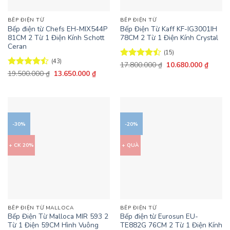
BẾP ĐIỆN TỪ
BẾP ĐIỆN TỪ
Bếp điện từ Chefs EH-MIX544P
Bếp Điện Từ Kaff KF-IG3001IH
81CM 2 Từ 1 Điện Kính Schott
78CM 2 Từ 1 Điện Kính Crystal
Ceran
(15)
(43)
Giá
Giá
Được xếp
17.800.000
₫
10.680.000
₫
gốc
hiện
Giá
Giá
hạng
4.47
Được xếp
19.500.000
₫
13.650.000
₫
là:
tại
gốc
hiện
5 sao
hạng
4.47
17.800.000 ₫.
là:
là:
tại
5 sao
10.680
19.500.000 ₫.
là:
13.650.000 ₫.
-30%
-20%
+ CK 20%
+ QUÀ
BẾP ĐIỆN TỪ MALLOCA
BẾP ĐIỆN TỪ
Bếp Điện Từ Malloca MIR 593 2
Bếp điện từ Eurosun EU-
Từ 1 Điện 59CM Hình Vuông
TE882G 76CM 2 Từ 1 Điện Kính