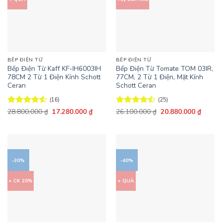
BẾP ĐIỆN TỪ
BẾP ĐIỆN TỪ
Bếp Điện Từ Kaff KF-IH6003IH
Bếp Điện Từ Tomate TOM 03IR,
78CM 2 Từ 1 Điện Kính Schott
77CM, 2 Từ 1 Điện, Mặt Kính
Ceran
Schott Ceran
(16)
(25)
Giá
Giá
Giá
Giá
Được xếp
28.800.000
₫
17.280.000
₫
Được xếp
26.100.000
₫
20.880.000
₫
gốc
hiện
gốc
hiện
hạng
4.5
hạng
4.48
là:
tại
là:
tại
5 sao
5 sao
28.800.000 ₫.
là:
26.100.000 ₫.
là:
17.280.000 ₫.
20.880
-30%
-40%
+ CK 20%
+ QUÀ