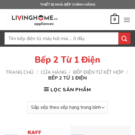
Bỏ
THIẾT BỊ NHÀ BẾP CHÍNH HÃNG
qua
nội
0
dung
Tìm
kiếm:
Bếp 2 Từ 1 Điện
TRANG CHỦ
/
CỬA HÀNG
/
BẾP ĐIỆN TỪ KẾT HỢP
/
BẾP 2 TỪ 1 ĐIỆN
LỌC SẢN PHẨM