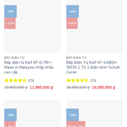
-40%
-40%
+ QUÀ
+ QUÀ
BẾP ĐIỆN TỪ
BẾP ĐIỆN TỪ
Bếp điện từ Kaff KF-IC79H –
Bếp Điện Từ Kaff KF-S48QH
Made in Malaysia nhập khẩu
59CM 2 Từ 1 Điện Kính Schott
cao cấp
Ceran
(15)
(15)
Giá
Giá
Giá
Giá
Được xếp
19.800.000
₫
11.880.000
₫
Được xếp
26.800.000
₫
16.080.000
₫
gốc
hiện
gốc
hiện
hạng
4.53
hạng
4.53
là:
tại
là:
tại
5 sao
5 sao
19.800.000 ₫.
là:
26.800.000 ₫.
là:
11.880.000 ₫.
16.080
-40%
-20%
+ QUÀ
Tây Ban Nha