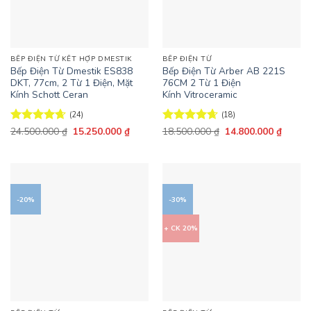
BẾP ĐIỆN TỪ KẾT HỢP DMESTIK
BẾP ĐIỆN TỪ
Bếp Điện Từ Dmestik ES838
Bếp Điện Từ Arber AB 221S
DKT, 77cm, 2 Từ 1 Điện, Mặt
76CM 2 Từ 1 Điện
Kính Schott Ceran
Kính Vitroceramic
(24)
(18)
Giá
Giá
Giá
Giá
Được xếp
24.500.000
₫
15.250.000
₫
Được xếp
18.500.000
₫
14.800.000
₫
gốc
hiện
gốc
hiện
hạng
4.67
hạng
4.67
là:
tại
là:
tại
5 sao
5 sao
24.500.000 ₫.
là:
18.500.000 ₫.
là:
15.250.000 ₫.
14.800
-20%
-30%
+ CK 20%