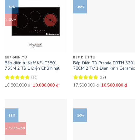
-40%
-40%
+ QUÀ
BẾP ĐIỆN TỪ
BẾP ĐIỆN TỪ
Bếp điện từ Kaff KF-IC3801
Bếp Điện Từ Pramie PRTH 3201
75CM 2 Từ 1 Điện Chữ Nhật
78CM 2 Từ 1 Điện Kính Ceramic
(16)
(19)
Giá
Giá
Giá
Giá
Được xếp
16.800.000
₫
10.080.000
₫
Được xếp
17.500.000
₫
10.500.000
₫
gốc
hiện
gốc
hiện
hạng
4.75
hạng
4.74
là:
tại
là:
tại
5 sao
5 sao
16.800.000 ₫.
là:
17.500.000 ₫.
là:
10.080.000 ₫.
10.500
-38%
-20%
+ CK 30-40%