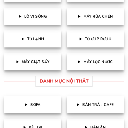
LÒ VI SÓNG
MÁY RỬA CHÉN
TỦ LẠNH
TỦ ƯỚP RƯỢU
MÁY GIẶT SẤY
MÁY LỌC NƯỚC
DANH MỤC NỘI THẤT
SOFA
BÀN TRÀ - CAFE
KỆ TIVI
BÀN ĂN