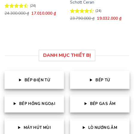
Schott Ceran
(24)
(24)
Giá
Giá
Được xếp
24.300.000
₫
17.010.000
₫
gốc
hiện
hạng
4.46
Giá
Giá
Được xếp
23.790.000
₫
19.032.000
₫
là:
tại
gốc
hiện
5 sao
hạng
4.46
24.300.000 ₫.
là:
là:
tại
5 sao
17.010.000 ₫.
23.790.000 ₫.
là:
19.032
DANH MỤC THIẾT BỊ
BẾP ĐIỆN TỪ
BẾP TỪ
BẾP HỒNG NGOẠI
BẾP GAS ÂM
MÁY HÚT MÙI
LÒ NƯỚNG ÂM