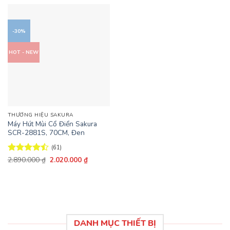
2.990.000 ₫.
là:
6.390.000 ₫.
là:
2.300.000 ₫.
4.250.000
-30%
HOT - NEW
THƯƠNG HIỆU SAKURA
Máy Hút Mùi Cổ Điển Sakura
SCR-2881S, 70CM, Đen
(61)
Giá
Giá
Được xếp
2.890.000
₫
2.020.000
₫
gốc
hiện
hạng
4.44
là:
tại
5 sao
2.890.000 ₫.
là:
2.020.000 ₫.
DANH MỤC THIẾT BỊ