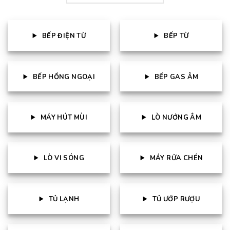
BẾP ĐIỆN TỪ
BẾP TỪ
BẾP HỒNG NGOẠI
BẾP GAS ÂM
MÁY HÚT MÙI
LÒ NƯỚNG ÂM
LÒ VI SÓNG
MÁY RỬA CHÉN
TỦ LẠNH
TỦ ƯỚP RƯỢU