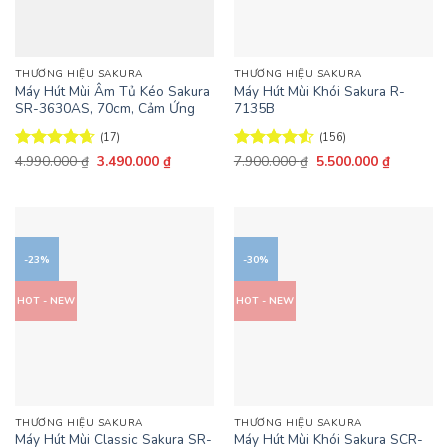
THƯƠNG HIỆU SAKURA
THƯƠNG HIỆU SAKURA
Máy Hút Mùi Âm Tủ Kéo Sakura
Máy Hút Mùi Khói Sakura R-
SR-3630AS, 70cm, Cảm Ứng
7135B
(17)
(156)
Giá
Giá
Giá
Giá
Được xếp
4.990.000
₫
3.490.000
₫
Được xếp
7.900.000
₫
5.500.000
₫
gốc
hiện
gốc
hiện
hạng
4.65
hạng
4.53
là:
tại
là:
tại
5 sao
5 sao
4.990.000 ₫.
là:
7.900.000 ₫.
là:
3.490.000 ₫.
5.500.000
-23%
-30%
HOT - NEW
HOT - NEW
THƯƠNG HIỆU SAKURA
THƯƠNG HIỆU SAKURA
Máy Hút Mùi Classic Sakura SR-
Máy Hút Mùi Khói Sakura SCR-