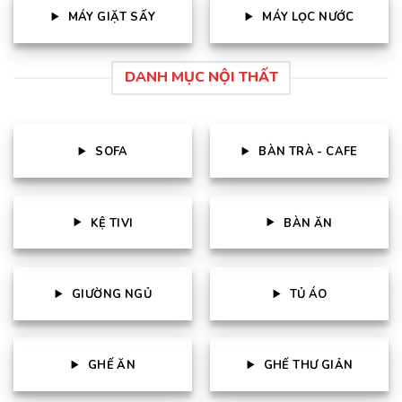
MÁY GIẶT SẤY
MÁY LỌC NƯỚC
DANH MỤC NỘI THẤT
SOFA
BÀN TRÀ - CAFE
KỆ TIVI
BÀN ĂN
GIƯỜNG NGỦ
TỦ ÁO
GHẾ ĂN
GHẾ THƯ GIẢN