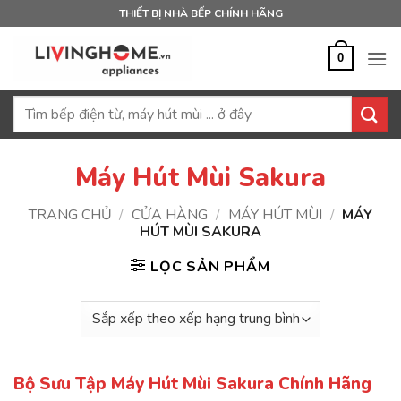
Bỏ
THIẾT BỊ NHÀ BẾP CHÍNH HÃNG
qua
nội
0
dung
Tìm
kiếm:
Máy Hút Mùi Sakura
TRANG CHỦ
/
CỬA HÀNG
/
MÁY HÚT MÙI
/
MÁY
HÚT MÙI SAKURA
LỌC SẢN PHẨM
Bộ Sưu Tập Máy Hút Mùi Sakura Chính Hãng