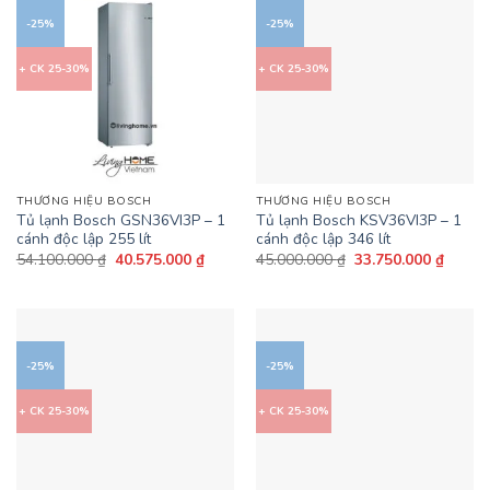
-25%
-25%
+ CK 25-30%
+ CK 25-30%
THƯƠNG HIỆU BOSCH
THƯƠNG HIỆU BOSCH
Tủ lạnh Bosch GSN36VI3P – 1
Tủ lạnh Bosch KSV36VI3P – 1
cánh độc lập 255 lít
cánh độc lập 346 lít
Giá
Giá
Giá
Giá
54.100.000
₫
40.575.000
₫
45.000.000
₫
33.750.000
₫
gốc
hiện
gốc
hiện
là:
tại
là:
tại
54.100.000 ₫.
là:
45.000.000 ₫.
là:
40.575.000 ₫.
33.750
-25%
-25%
+ CK 25-30%
+ CK 25-30%