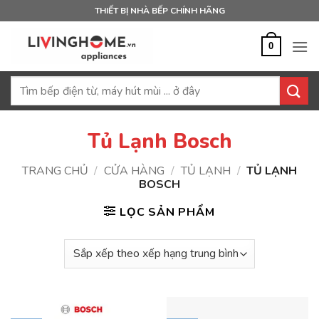
Bỏ
THIẾT BỊ NHÀ BẾP CHÍNH HÃNG
qua
nội
0
dung
Tìm
kiếm:
Tủ Lạnh Bosch
TRANG CHỦ
/
CỬA HÀNG
/
TỦ LẠNH
/
TỦ LẠNH
BOSCH
LỌC SẢN PHẨM