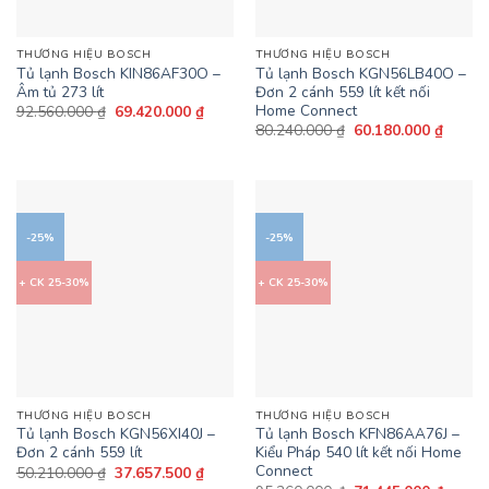
THƯƠNG HIỆU BOSCH
THƯƠNG HIỆU BOSCH
Tủ lạnh Bosch KIN86AF30O –
Tủ lạnh Bosch KGN56LB40O –
Âm tủ 273 lít
Đơn 2 cánh 559 lít kết nối
Home Connect
Giá
Giá
92.560.000
₫
69.420.000
₫
gốc
hiện
Giá
Giá
80.240.000
₫
60.180.000
₫
là:
tại
gốc
hiện
92.560.000 ₫.
là:
là:
tại
69.420.000 ₫.
80.240.000 ₫.
là:
60.180
-25%
-25%
+ CK 25-30%
+ CK 25-30%
THƯƠNG HIỆU BOSCH
THƯƠNG HIỆU BOSCH
Tủ lạnh Bosch KGN56XI40J –
Tủ lạnh Bosch KFN86AA76J –
Đơn 2 cánh 559 lít
Kiểu Pháp 540 lít kết nối Home
Connect
Giá
Giá
50.210.000
₫
37.657.500
₫
gốc
hiện