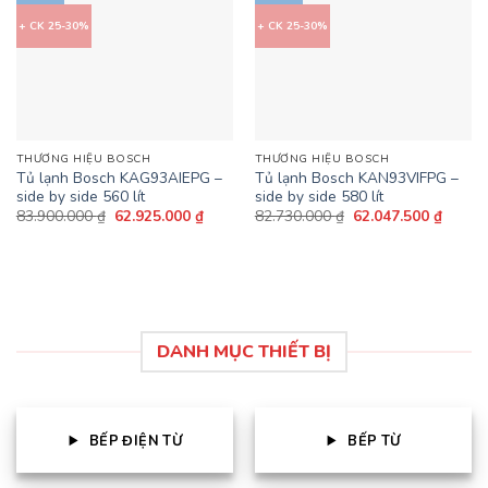
+ CK 25-30%
+ CK 25-30%
THƯƠNG HIỆU BOSCH
THƯƠNG HIỆU BOSCH
Tủ lạnh Bosch KAG93AIEPG –
Tủ lạnh Bosch KAN93VIFPG –
side by side 560 lít
side by side 580 lít
Giá
Giá
Giá
Giá
83.900.000
₫
62.925.000
₫
82.730.000
₫
62.047.500
₫
gốc
hiện
gốc
hiện
là:
tại
là:
tại
83.900.000 ₫.
là:
82.730.000 ₫.
là:
62.925.000 ₫.
62.047
DANH MỤC THIẾT BỊ
BẾP ĐIỆN TỪ
BẾP TỪ