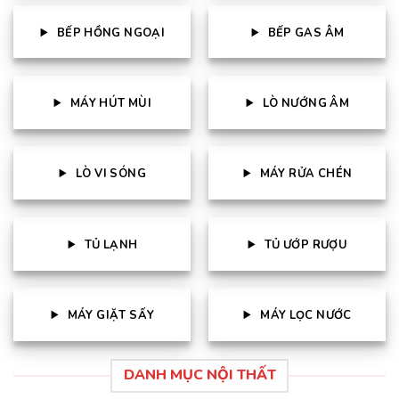
BẾP HỒNG NGOẠI
BẾP GAS ÂM
MÁY HÚT MÙI
LÒ NƯỚNG ÂM
LÒ VI SÓNG
MÁY RỬA CHÉN
TỦ LẠNH
TỦ ƯỚP RƯỢU
MÁY GIẶT SẤY
MÁY LỌC NƯỚC
DANH MỤC NỘI THẤT