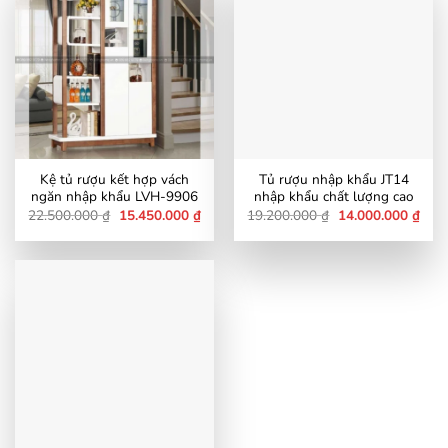
Kệ tủ rượu kết hợp vách
Tủ rượu nhập khẩu JT14
ngăn nhập khẩu LVH-9906
nhập khẩu chất lượng cao
Giá
Giá
Giá
Giá
22.500.000
₫
15.450.000
₫
19.200.000
₫
14.000.000
₫
gốc
hiện
gốc
hiện
là:
tại
là:
tại
22.500.000 ₫.
là:
19.200.000 ₫.
là:
15.450.000 ₫.
14.0