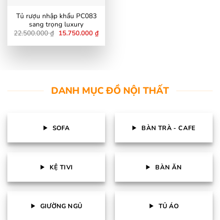
Tủ rượu nhập khẩu PC083
sang trọng luxury
Giá
Giá
22.500.000
₫
15.750.000
₫
gốc
hiện
là:
tại
22.500.000 ₫.
là:
15.750.000 ₫.
DANH MỤC ĐỒ NỘI THẤT
SOFA
BÀN TRÀ - CAFE
KỆ TIVI
BÀN ĂN
GIƯỜNG NGỦ
TỦ ÁO