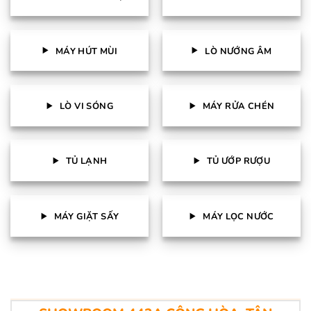
MÁY HÚT MÙI
LÒ NƯỚNG ÂM
LÒ VI SÓNG
MÁY RỬA CHÉN
TỦ LẠNH
TỦ ƯỚP RƯỢU
MÁY GIẶT SẤY
MÁY LỌC NƯỚC