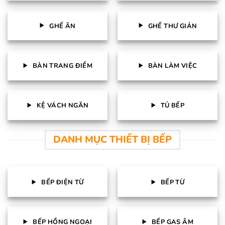
GHẾ ĂN
GHẾ THƯ GIẢN
BÀN TRANG ĐIỂM
BÀN LÀM VIỆC
KỆ VÁCH NGĂN
TỦ BẾP
DANH MỤC THIẾT BỊ BẾP
BẾP ĐIỆN TỪ
BẾP TỪ
BẾP HỒNG NGOẠI
BẾP GAS ÂM