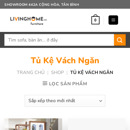
Bỏ
SHOWROOM 442A CỘNG HÒA, TÂN BÌNH
qua
nội
0
dung
Tìm
kiếm:
Tủ Kệ Vách Ngăn
TRANG CHỦ
|
SHOP
|
TỦ KỆ VÁCH NGĂN
LỌC SẢN PHẨM