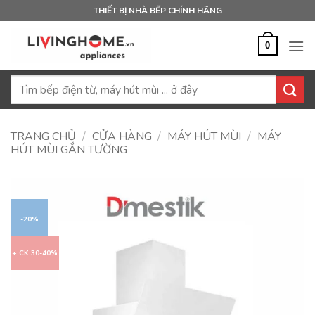
Bỏ
THIẾT BỊ NHÀ BẾP CHÍNH HÃNG
qua
nội
0
dung
Tìm
kiếm:
TRANG CHỦ
/
CỬA HÀNG
/
MÁY HÚT MÙI
/
MÁY
HÚT MÙI GẮN TƯỜNG
-20%
+ CK 30-40%