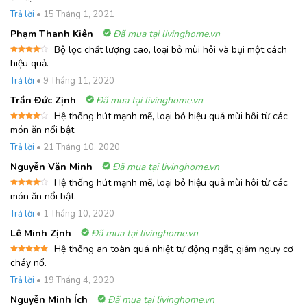
hạng
5
5
sao
Trả lời
•
15 Tháng 1, 2021
Phạm Thanh Kiên
Đã mua tại livinghome.vn
Bộ lọc chất lượng cao, loại bỏ mùi hôi và bụi một cách
Được
hiệu quả.
xếp
hạng
4
Trả lời
•
9 Tháng 11, 2020
5 sao
Trần Đức Zịnh
Đã mua tại livinghome.vn
Hệ thống hút mạnh mẽ, loại bỏ hiệu quả mùi hôi từ các
Được
món ăn nổi bật.
xếp
hạng
4
Trả lời
•
21 Tháng 10, 2020
5 sao
Nguyễn Văn Minh
Đã mua tại livinghome.vn
Hệ thống hút mạnh mẽ, loại bỏ hiệu quả mùi hôi từ các
Được
món ăn nổi bật.
xếp
hạng
4
Trả lời
•
1 Tháng 10, 2020
5 sao
Lê Minh Zịnh
Đã mua tại livinghome.vn
Hệ thống an toàn quá nhiệt tự động ngắt, giảm nguy cơ
Được xếp
cháy nổ.
hạng
5
5
sao
Trả lời
•
19 Tháng 4, 2020
Nguyễn Minh Ích
Đã mua tại livinghome.vn