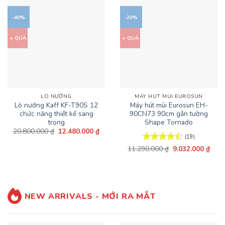
-40%
-20%
+ QUÀ
+ QUÀ
LÒ NƯỚNG
MÁY HÚT MÙI EUROSUN
Lò nướng Kaff KF-T90S 12
Máy hút mùi Eurosun EH-
chức năng thiết kế sang
90CN73 90cm gắn tường
trọng
Shape Tornado
Giá
Giá
20.800.000
₫
12.480.000
₫
gốc
hiện
(19)
là:
tại
Giá
Giá
11.290.000
Được xếp
₫
9.032.000
₫
20.800.000 ₫.
là:
gốc
hiện
12.480.000 ₫.
hạng
4.47
là:
tại
5 sao
11.290.000 ₫.
là:
9.03
NEW ARRIVALS - MỚI RA MẮT