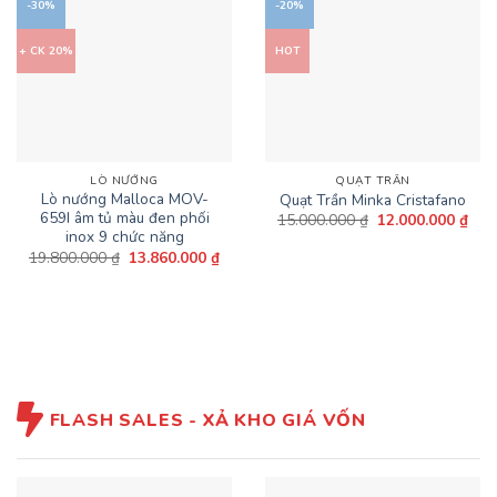
-30%
-20%
+ CK 20%
HOT
LÒ NƯỚNG
QUẠT TRẦN
Lò nướng Malloca MOV-
Quạt Trần Minka Cristafano
659I âm tủ màu đen phối
Giá
Giá
15.000.000
₫
12.000.000
₫
gốc
hiện
inox 9 chức năng
là:
tại
Giá
Giá
19.800.000
₫
13.860.000
₫
15.000.000 ₫.
là:
gốc
hiện
12.0
là:
tại
19.800.000 ₫.
là:
13.860.000 ₫.
FLASH SALES - XẢ KHO GIÁ VỐN