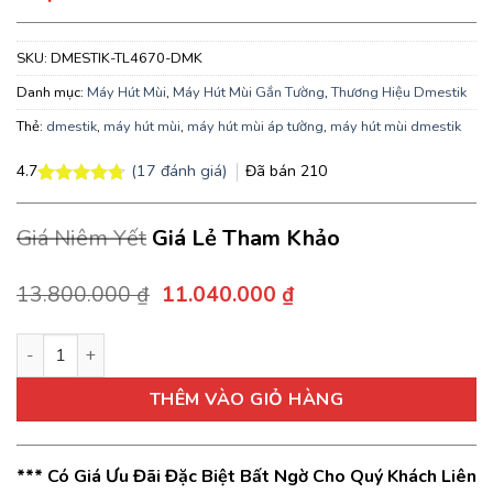
SKU:
DMESTIK-TL4670-DMK
Danh mục:
Máy Hút Mùi
,
Máy Hút Mùi Gắn Tường
,
Thương Hiệu Dmestik
Thẻ:
dmestik
,
máy hút mùi
,
máy hút mùi áp tường
,
máy hút mùi dmestik
(
17
đánh giá)
Đã bán
210
4.7
4.7
17
trên 5
dựa trên
Giá Niêm Yết
Giá Lẻ Tham Khảo
đánh giá
Giá
Giá
13.800.000
₫
11.040.000
₫
gốc
hiện
là:
tại
Máy hút mùi Dmestik TL4670 DMK kiểu dáng kính vát màu trắng
13.800.000 ₫.
là:
11.040.000 ₫.
THÊM VÀO GIỎ HÀNG
*** Có Giá Ưu Đãi Đặc Biệt Bất Ngờ Cho Quý Khách Liên