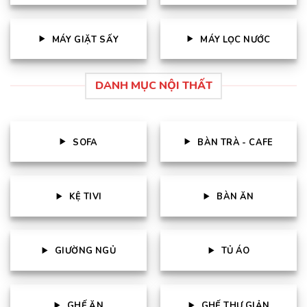
MÁY GIẶT SẤY
MÁY LỌC NƯỚC
DANH MỤC NỘI THẤT
SOFA
BÀN TRÀ - CAFE
KỆ TIVI
BÀN ĂN
GIƯỜNG NGỦ
TỦ ÁO
GHẾ ĂN
GHẾ THƯ GIẢN