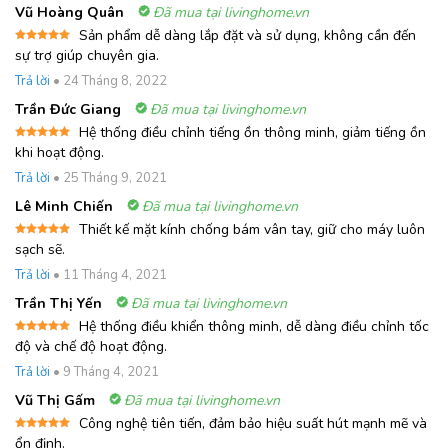
Vũ Hoàng Quân
Đã mua tại livinghome.vn
Sản phẩm dễ dàng lắp đặt và sử dụng, không cần đến
Được xếp
sự trợ giúp chuyên gia.
hạng
5
5
sao
Trả lời
•
24 Tháng 8, 2022
Trần Đức Giang
Đã mua tại livinghome.vn
Hệ thống điều chỉnh tiếng ồn thông minh, giảm tiếng ồn
Được xếp
khi hoạt động.
hạng
5
5
sao
Trả lời
•
25 Tháng 9, 2021
Lê Minh Chiến
Đã mua tại livinghome.vn
Thiết kế mặt kính chống bám vân tay, giữ cho máy luôn
Được xếp
sạch sẽ.
hạng
5
5
sao
Trả lời
•
11 Tháng 4, 2021
Trần Thị Yến
Đã mua tại livinghome.vn
Hệ thống điều khiển thông minh, dễ dàng điều chỉnh tốc
Được xếp
độ và chế độ hoạt động.
hạng
5
5
sao
Trả lời
•
9 Tháng 4, 2021
Vũ Thị Gấm
Đã mua tại livinghome.vn
Công nghệ tiên tiến, đảm bảo hiệu suất hút mạnh mẽ và
Được xếp
ổn định.