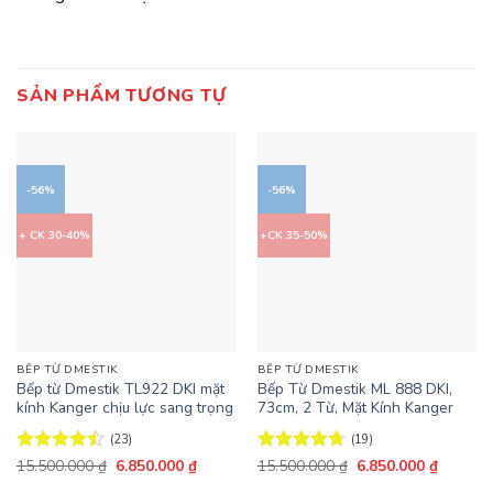
SẢN PHẨM TƯƠNG TỰ
-56%
-56%
+ CK 30-40%
+CK 35-50%
BẾP TỪ DMESTIK
BẾP TỪ DMESTIK
Bếp từ Dmestik TL922 DKI mặt
Bếp Từ Dmestik ML 888 DKI,
kính Kanger chịu lực sang trọng
73cm, 2 Từ, Mặt Kính Kanger
(23)
(19)
Giá
Giá
Giá
Giá
Được xếp
15.500.000
₫
6.850.000
₫
Được xếp
15.500.000
₫
6.850.000
₫
gốc
hiện
gốc
hiện
hạng
4.48
hạng
4.68