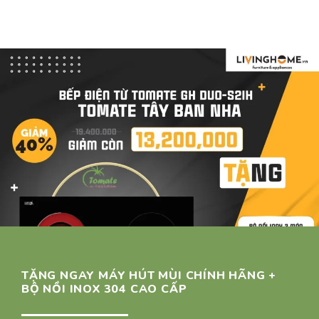
là:
tại
là:
tại
5 sao
5 sao
15.500.000 ₫.
là:
15.500.000 ₫.
là:
6.850.000 ₫.
6.850.0
TẶNG NGAY MÁY HÚT MÙI CHÍNH HÃNG +
BỘ NỒI INOX 304 CAO CẤP