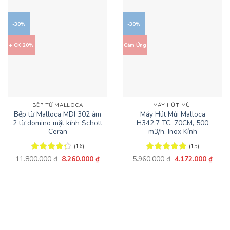
-30%
-30%
+ CK 20%
Cảm Ứng
BẾP TỪ MALLOCA
MÁY HÚT MÙI
Bếp từ Malloca MDI 302 âm
Máy Hút Mùi Malloca
2 từ domino mặt kính Schott
H342.7 TC, 70CM, 500
Ceran
m3/h, Inox Kính
(16)
(15)
Giá
Giá
Giá
Giá
11.800.000
Được xếp
₫
8.260.000
₫
5.960.000
Được xếp
₫
4.172.000
₫
gốc
hiện
gốc
hiện
hạng
4.31
hạng
5
5
là:
tại
là:
tại
5 sao
sao
11.800.000 ₫.
là:
5.960.000 ₫.
là:
8.260.000 ₫.
4.172