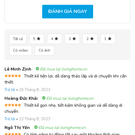
ĐÁNH GIÁ NGAY
Tất cả
5
4
3
2
1
Có video
Có ảnh
Lê Minh Zịnh
Đã mua tại livinghome.vn
Thiết kế tiện lợi, dễ dàng tháo lắp và di chuyển khi cần
Được xếp
thiết.
hạng
5
5
sao
Trả lời
•
26 Tháng 8, 2023
Hoàng Đức Khải
Đã mua tại livinghome.vn
Thiết kế gọn nhẹ, tiết kiệm không gian và dễ dàng di
Được xếp
chuyển.
hạng
5
5
sao
Trả lời
•
22 Tháng 8, 2023
Ngô Thị Yến
Đã mua tại livinghome.vn
Có tính năng tự động tắt sau một khoảng thời gian