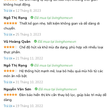
Được xếp
không hoạt động.
hạng
5
5
sao
Trả lời
•
12 Tháng 8, 2023
Ngô Thị Rạng
Đã mua tại livinghome.vn
Thiết kế gọn nhẹ, tiết kiệm không gian và dễ dàng di
Được xếp
chuyển.
hạng
5
5
sao
Trả lời
•
25 Tháng 3, 2023
Vũ Hoàng Quân
Đã mua tại livinghome.vn
Chế độ hút và khử mùi đa dạng, phù hợp với nhiều loại
Được
thực phẩm.
xếp
hạng
4
Trả lời
•
21 Tháng 11, 2022
5 sao
Ngô Thị Rạng
Đã mua tại livinghome.vn
Hệ thống hút mạnh mẽ, loại bỏ hiệu quả mùi hôi từ các
Được
món ăn nổi bật.
xếp
hạng
4
Trả lời
•
31 Tháng 10, 2022
5 sao
Nguyễn Văn Sơn
Đã mua tại livinghome.vn
Đèn báo hiển thị khi cần thay bộ lọc, giúp bảo trì máy dễ
Được xếp
dàng.
hạng
5
5
sao
Trả lời
•
19 Tháng 10, 2022