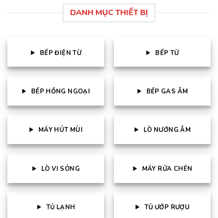
DANH MỤC THIẾT BỊ
BẾP ĐIỆN TỪ
BẾP TỪ
BẾP HỒNG NGOẠI
BẾP GAS ÂM
MÁY HÚT MÙI
LÒ NƯỚNG ÂM
LÒ VI SÓNG
MÁY RỬA CHÉN
TỦ LẠNH
TỦ ƯỚP RƯỢU