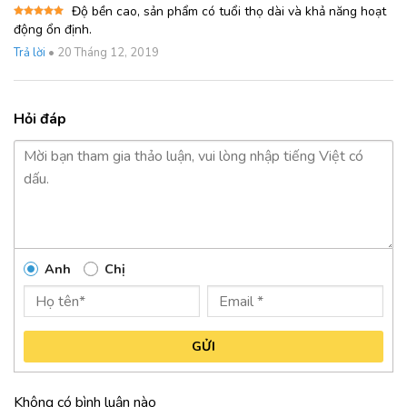
Độ bền cao, sản phẩm có tuổi thọ dài và khả năng hoạt
Được xếp
động ổn định.
hạng
5
5
sao
Trả lời
•
20 Tháng 12, 2019
Hỏi đáp
Anh
Chị
GỬI
Không có bình luận nào