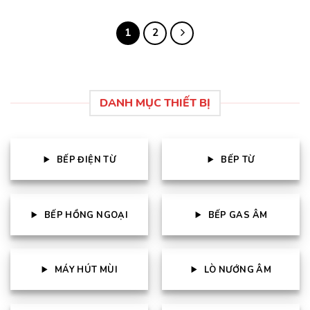
là:
tại
là:
tại
5 sao
5 sao
25.150.000 ₫.
là:
15.900.000 ₫.
là:
20.120.000 ₫.
11.130
1
2
DANH MỤC THIẾT BỊ
BẾP ĐIỆN TỪ
BẾP TỪ
BẾP HỒNG NGOẠI
BẾP GAS ÂM
MÁY HÚT MÙI
LÒ NƯỚNG ÂM