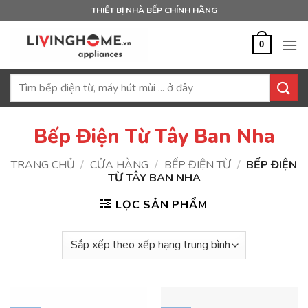
Bỏ
THIẾT BỊ NHÀ BẾP CHÍNH HÃNG
qua
nội
0
dung
Tìm
kiếm:
Bếp Điện Từ Tây Ban Nha
TRANG CHỦ
/
CỬA HÀNG
/
BẾP ĐIỆN TỪ
/
BẾP ĐIỆN
TỪ TÂY BAN NHA
LỌC SẢN PHẨM