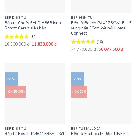
BẾP ĐIỆN TỪ
BẾP ĐIỆN TỪ
Bếp từ Chefs EH-DIH868 kính
Bếp từ Bosch PXX975KW1E – 5
Schott Ceran siêu bền
vùng nấu 90cm kết nối Home
Connect
(36)
(16)
Giá
Giá
Được xếp
16.900.000
₫
11.830.000
₫
gốc
hiện
hạng
4.56
Giá
Giá
Được xếp
74.770.000
₫
56.077.500
₫
là:
tại
gốc
hiện
5 sao
hạng
4.56
16.900.000 ₫.
là:
là:
tại
5 sao
11.830.000 ₫.
74.770.000 ₫.
là:
56.077
-25%
-30%
+ CK 25-30%
+ CK 20%
BẾP ĐIỆN TỪ
BẾP TỪ MALLOCA
Bếp từ Bosch PVJ611FB5E – Kết
Bếp từ Malloca MI 594 LINEAR