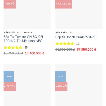
+ BỘ NỒI
+ CK 25-30%
BẾP ĐIỆN TỪ TOMATE
BẾP ĐIỆN TỪ
Bếp Từ Tomate GH 8G-02I,
Bếp từ Bosch PXX875D67E
72CM, 2 Từ, Mặt Kính NEG
(19)
(25)
Giá
Giá
Được xếp
90.600.000
₫
67.950.000
₫
gốc
hiện
Giá
Giá
hạng
4.63
Được xếp
16.750.000
₫
13.400.000
₫
là:
tại
gốc
hiện
5 sao
hạng
4.64
90.600.000 ₫.
là:
là:
tại
5 sao
67.950
16.750.000 ₫.
là:
13.400.000 ₫.
-30%
-20%
+ CK 20%
+ BỘ NỒI