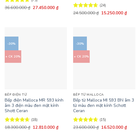
(73)
(24)
Giá
Giá
Được xếp
36.600.000
₫
27.450.000
₫
gốc
hiện
hạng
4.67
Giá
Giá
Được xếp
24.500.000
₫
15.250.000
₫
là:
tại
gốc
hiện
5 sao
hạng
4.67
36.600.000 ₫.
là:
là:
tại
5 sao
27.450.000 ₫.
24.500.000 ₫.
là:
15.250
-30%
-30%
+ CK 20%
+ CK 20%
BẾP ĐIỆN TỪ
BẾP TỪ MALLOCA
Bếp điện Malloca MR 593 kính
Bếp từ Malloca MI 593 BN âm 3
âm 3 điện màu đen mặt kính
từ màu đen mặt kính Schott
Shott Ceran
Ceran
(18)
(15)
Giá
Giá
Giá
Giá
Được xếp
18.300.000
₫
12.810.000
₫
Được xếp
23.600.000
₫
16.520.000
₫
gốc
hiện
gốc
hiện
hạng
4.67
hạng
4.67
là:
tại
là:
tại
5 sao
5 sao
18.300.000 ₫.
là:
23.600.000 ₫.
là: