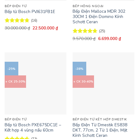
BẾP ĐIỆN TỪ
BẾP HỒNG NGOẠI
Bếp Điện Malloca MDR 302
Bếp từ Bosch PVJ631FB1E
30CM 1 Điện Domino Kính
(16)
Schott Ceran
Giá
Giá
Được xếp
30.000.000
₫
22.500.000
₫
(25)
gốc
hiện
hạng
4.69
là:
tại
5 sao
Giá
Giá
Được xếp
9.570.000
₫
6.699.000
₫
30.000.000 ₫.
là:
gốc
hiện
hạng
4.68
22.500.000 ₫.
là:
tại
5 sao
9.570.000 ₫.
là:
6.699.000
-25%
-38%
+ CK 25-30%
+ CK 30-40%
BẾP ĐIỆN TỪ
BẾP ĐIỆN TỪ KẾT HỢP DMESTIK
Bếp từ Bosch PXE675DC1E –
Bếp Điện Từ Dmestik ES838
Kết hợp 4 vùng nấu 60cm
DKT, 77cm, 2 Từ 1 Điện, Mặt
Kính Schott Ceran