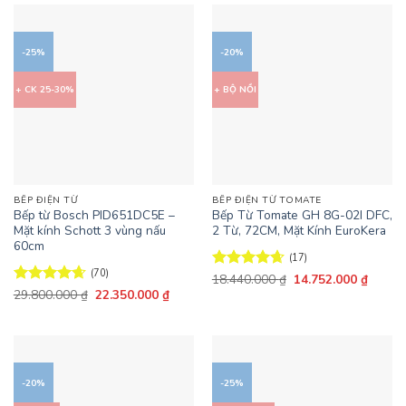
12.810.000 ₫.
16.520
-25%
-20%
+ CK 25-30%
+ BỘ NỒI
BẾP ĐIỆN TỪ
BẾP ĐIỆN TỪ TOMATE
Bếp từ Bosch PID651DC5E –
Bếp Từ Tomate GH 8G-02I DFC,
Mặt kính Schott 3 vùng nấu
2 Từ, 72CM, Mặt Kính EuroKera
60cm
(17)
(70)
Giá
Giá
Được xếp
18.440.000
₫
14.752.000
₫
gốc
hiện
Giá
Giá
hạng
4.65
Được xếp
29.800.000
₫
22.350.000
₫
là:
tại
gốc
hiện
5 sao
hạng
4.66
18.440.000 ₫.
là:
là:
tại
5 sao
14.752
29.800.000 ₫.
là:
22.350.000 ₫.
-20%
-25%