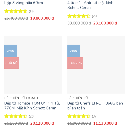
hợp 3 vùng nấu 60cm
4 từ màu Antrazit mặt kính
Schott Ceran
(16)
(20)
Giá
Giá
Được xếp
26.400.000
₫
19.800.000
₫
gốc
hiện
hạng
4.56
Giá
Giá
Được xếp
33.000.000
₫
23.100.000
₫
là:
tại
gốc
hiện
5 sao
hạng
4.55
26.400.000 ₫.
là:
là:
tại
5 sao
19.800.000 ₫.
33.000.000 ₫.
là:
23.100
-20%
-30%
+ BỘ NỒI
+ CK 20%
BẾP ĐIỆN TỪ TOMATE
BẾP ĐIỆN TỪ
Bếp từ Tomate TOM 04IP, 4 Từ,
Bếp từ Chefs EH-DIH866G bền
77CM, Mặt Kính Schott Ceran
bỉ an toàn
(20)
(37)
Giá
Giá
Giá
Giá
Được xếp
25.150.000
₫
20.120.000
₫
Được xếp
15.900.000
₫
11.130.000
₫
gốc
hiện
gốc
hiện
hạng
4.55
hạng
4.54