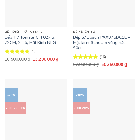
BẾP ĐIỆN TỪ TOMATE
BẾP ĐIỆN TỪ
Bếp Từ Tomate GH 027IS,
Bếp từ Bosch PXX975DC1E –
72CM, 2 Từ, Mặt Kính NEG
Mặt kính Schott 5 vùng nấu
90cm
(15)
(16)
Giá
Giá
Được xếp
16.500.000
₫
13.200.000
₫
gốc
hiện
hạng
4.73
Giá
Giá
Được xếp
67.000.000
₫
50.250.000
₫
là:
tại
gốc
hiện
5 sao
hạng
4.69
16.500.000 ₫.
là:
là:
tại
5 sao
13.200.000 ₫.
67.000.000 ₫.
là:
50.250
-25%
-30%
+ CK 25-30%
+ CK 20%