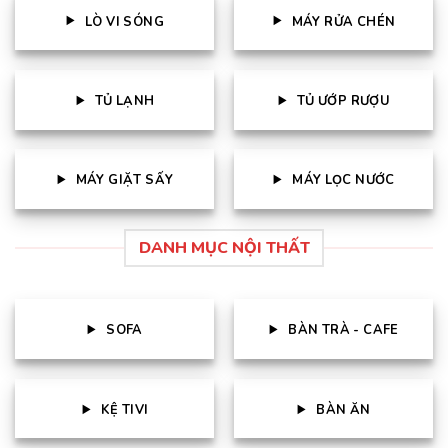
LÒ VI SÓNG
MÁY RỬA CHÉN
TỦ LẠNH
TỦ ƯỚP RƯỢU
MÁY GIẶT SẤY
MÁY LỌC NƯỚC
DANH MỤC NỘI THẤT
SOFA
BÀN TRÀ - CAFE
KỆ TIVI
BÀN ĂN