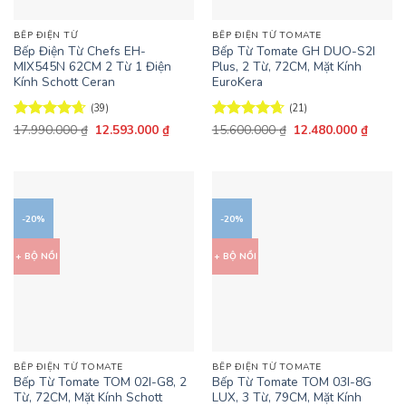
BẾP ĐIỆN TỪ
BẾP ĐIỆN TỪ TOMATE
Bếp Điện Từ Chefs EH-
Bếp Từ Tomate GH DUO-S2I
MIX545N 62CM 2 Từ 1 Điện
Plus, 2 Từ, 72CM, Mặt Kính
Kính Schott Ceran
EuroKera
(39)
(21)
Giá
Giá
Giá
Giá
Được xếp
17.990.000
₫
12.593.000
₫
Được xếp
15.600.000
₫
12.480.000
₫
gốc
hiện
gốc
hiện
hạng
4.62
hạng
4.62
là:
tại
là:
tại
5 sao
5 sao
17.990.000 ₫.
là:
15.600.000 ₫.
là:
12.593.000 ₫.
12.480
-20%
-20%
+ BỘ NỒI
+ BỘ NỒI
BẾP ĐIỆN TỪ TOMATE
BẾP ĐIỆN TỪ TOMATE
Bếp Từ Tomate TOM 02I-G8, 2
Bếp Từ Tomate TOM 03I-8G
Từ, 72CM, Mặt Kính Schott
LUX, 3 Từ, 79CM, Mặt Kính