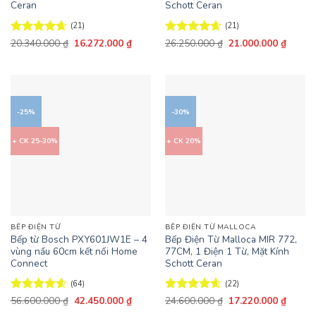
Ceran
Schott Ceran
(21)
(21)
Giá
Giá
Giá
Giá
Được xếp
20.340.000
₫
16.272.000
₫
Được xếp
26.250.000
₫
21.000.000
₫
gốc
hiện
gốc
hiện
hạng
4.62
hạng
4.62
là:
tại
là:
tại
5 sao
5 sao
20.340.000 ₫.
là:
26.250.000 ₫.
là:
16.272.000 ₫.
21.000
-25%
-30%
+ CK 25-30%
+ CK 20%
BẾP ĐIỆN TỪ
BẾP ĐIỆN TỪ MALLOCA
Bếp từ Bosch PXY601JW1E – 4
Bếp Điện Từ Malloca MIR 772,
vùng nấu 60cm kết nối Home
77CM, 1 Điện 1 Từ, Mặt Kính
Connect
Schott Ceran
(64)
(22)
Giá
Giá
Giá
Giá
Được xếp
56.600.000
₫
42.450.000
₫
Được xếp
24.600.000
₫
17.220.000
₫
gốc
hiện
gốc
hiện
hạng
4.59
hạng
4.59