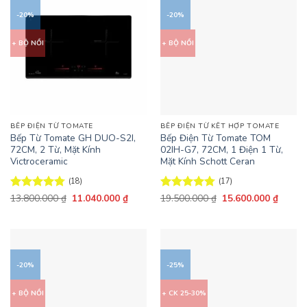
-20%
-20%
+ BỘ NỒI
+ BỘ NỒI
BẾP ĐIỆN TỪ TOMATE
BẾP ĐIỆN TỪ KẾT HỢP TOMATE
Bếp Từ Tomate GH DUO-S2I,
Bếp Điện Từ Tomate TOM
72CM, 2 Từ, Mặt Kính
02IH-G7, 72CM, 1 Điện 1 Từ,
Victroceramic
Mặt Kính Schott Ceran
(18)
(17)
Giá
Giá
Giá
Giá
Được xếp
13.800.000
₫
11.040.000
₫
Được xếp
19.500.000
₫
15.600.000
₫
gốc
hiện
gốc
hiện
hạng
4.78
hạng
4.76
là:
tại
là:
tại
5 sao
5 sao
13.800.000 ₫.
là:
19.500.000 ₫.
là:
11.040.000 ₫.
15.600
-20%
-25%
+ BỘ NỒI
+ CK 25-30%