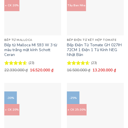
+ CK 20%
Tây Ban Nha
BẾP TỪ MALLOCA
BẾP ĐIỆN TỪ KẾT HỢP TOMATE
Bếp từ Malloca MI 593 W 3 từ
Bếp Điện Từ Tomate GH 027IH
màu trắng mặt kính Schott
72CM 1 Điện 1 Từ Kính NEG
Ceran
Nhật Bản
(23)
(23)
Giá
Giá
Giá
Giá
Được xếp
22.330.000
₫
16.520.000
₫
Được xếp
16.500.000
₫
13.200.000
₫
gốc
hiện
gốc
hiện
hạng
4.57
hạng
4.57
là:
tại
là:
tại
5 sao
5 sao
22.330.000 ₫.
là:
16.500.000 ₫.
là:
16.520.000 ₫.
13.200
-30%
-25%
+ CK 20%
+ CK 25-30%