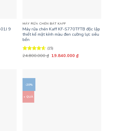
+
MÁY RỬA CHÉN BÁT KAFF
01J 9
Máy rửa chén Kaff KF-S770TFTB độc lập
thiết kế mặt kính màu đen cường lực siêu
bền
(15)
n
Giá
Giá
Được xếp
24.800.000
₫
19.840.000
₫
gốc
hiện
hạng
4.6
là:
tại
5 sao
.360.000 ₫.
24.800.000 ₫.
là:
19.840.000 ₫.
-20%
+ QUÀ