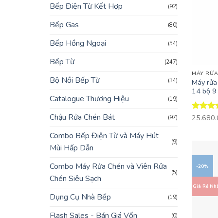
Bếp Điện Từ Kết Hợp
(92)
Bếp Gas
(80)
Bếp Hồng Ngoại
(54)
+
Bếp Từ
(247)
MÁY RỬA
Bộ Nồi Bếp Từ
(34)
Máy rử
14 bộ 9 
Catalogue Thương Hiệu
(19)
Chậu Rửa Chén Bát
Được x
25.680
(97)
hạng
4.
5 sao
Combo Bếp Điện Từ và Máy Hút
(9)
Mùi Hấp Dẫn
Combo Máy Rửa Chén và Viên Rửa
-20%
(5)
Chén Siêu Sạch
Giá Rẻ Nh
Dụng Cụ Nhà Bếp
(19)
Flash Sales - Bán Giá Vốn
(0)