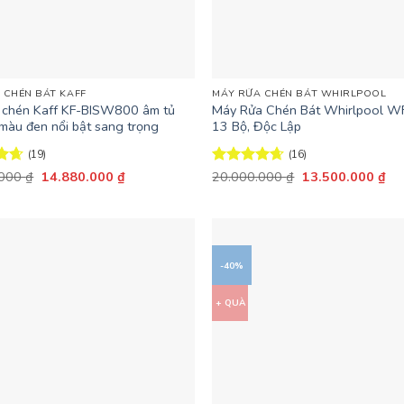
+
 CHÉN BÁT KAFF
MÁY RỬA CHÉN BÁT WHIRLPOOL
 chén Kaff KF-BISW800 âm tủ
Máy Rửa Chén Bát Whirlpool W
 màu đen nổi bật sang trọng
13 Bộ, Độc Lập
(19)
(16)
Giá
Giá
Giá
Giá
ếp
.000
₫
14.880.000
₫
Được xếp
20.000.000
₫
13.500.000
₫
gốc
hiện
gốc
hiệ
63
hạng
4.63
là:
tại
là:
tại
5 sao
18.600.000 ₫.
là:
20.000.000 ₫.
là:
14.880.000 ₫.
13
-40%
+ QUÀ