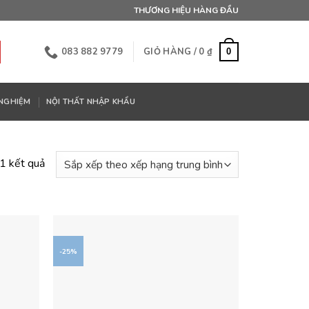
THƯƠNG HIỆU HÀNG ĐẦU
083 882 9779
GIỎ HÀNG /
0
₫
0
 NGHIỆM
NỘI THẤT NHẬP KHẨU
Đã
1 kết quả
sắp
xếp
theo
xếp
hạng
-25%
trung
bình