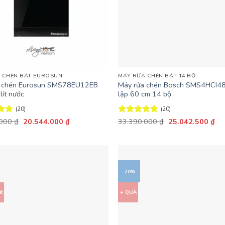
+
 CHÉN BÁT EUROSUN
MÁY RỬA CHÉN BÁT 14 BỘ
a chén Eurosun SMS78EU12EB
Máy rửa chén Bosch SMS4HCI4
lít nước
lập 60 cm 14 bộ
(20)
(20)
Giá
Giá
Giá
Giá
ếp
.000
₫
20.544.000
₫
Được xếp
33.390.000
₫
25.042.500
₫
gốc
hiện
gốc
hiệ
75
hạng
4.7
5
là:
tại
là:
tại
sao
25.680.000 ₫.
là:
33.390.000 ₫.
là:
20.544.000 ₫.
25
-20%
ất
+ QUÀ