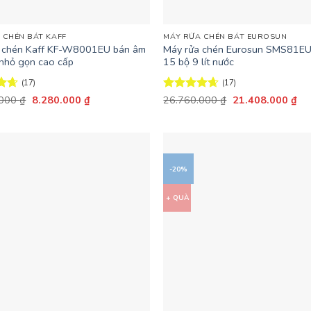
+
 CHÉN BÁT KAFF
MÁY RỬA CHÉN BÁT EUROSUN
 chén Kaff KF-W8001EU bán âm
Máy rửa chén Eurosun SMS81E
 nhỏ gọn cao cấp
15 bộ 9 lít nước
(17)
(17)
Giá
Giá
Giá
Giá
ếp
.000
₫
8.280.000
₫
Được xếp
26.760.000
₫
21.408.000
₫
gốc
hiện
gốc
hiệ
59
hạng
4.59
là:
tại
là:
tại
5 sao
13.800.000 ₫.
là:
26.760.000 ₫.
là:
8.280.000 ₫.
21
-20%
+ QUÀ
+