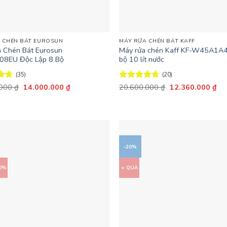
+
 CHÉN BÁT EUROSUN
MÁY RỬA CHÉN BÁT KAFF
 Chén Bát Eurosun
Máy rửa chén Kaff KF-W45A1A4
08EU Độc Lập 8 Bộ
bộ 10 lít nước
(35)
(20)
Giá
Giá
Giá
Giá
ếp
.000
₫
14.000.000
₫
Được xếp
20.600.000
₫
12.360.000
₫
gốc
hiện
gốc
hiệ
6
hạng
4.6
là:
tại
là:
tại
5 sao
18.680.000 ₫.
là:
20.600.000 ₫.
là:
14.000.000 ₫.
12
-20%
40%
+ QUÀ