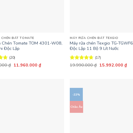
+
 CHÉN BÁT TOMATE
MÁY RỬA CHÉN BÁT TEXGIO
a Chén Tomate TOM 4301-W08,
Máy rửa chén Texgio TG-TGWF
ni Độc Lập
Độc Lập 11 Bộ 9 Lít Nước
(20)
(17)
Giá
Giá
Giá
Giá
ếp
.000
₫
11.960.000
₫
Được xếp
19.990.000
₫
15.992.000
₫
gốc
hiện
gốc
hiệ
65
hạng
4.65
là:
tại
là:
tại
5 sao
14.950.000 ₫.
là:
19.990.000 ₫.
là:
11.960.000 ₫.
15
-33%
Châu Âu