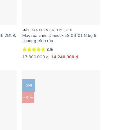
+
MÁY RỬA CHÉN BÁT DMESTIK
FE 2B19,
Máy rửa chén Dmestik ES 08-01 8 bộ 6
chương trình rửa
(18)
Giá
Giá
Được xếp
17.800.000
₫
14.240.000
₫
n
gốc
hiện
hạng
4.61
là:
tại
5 sao
17.800.000 ₫.
là:
.500.000 ₫.
14.240.000 ₫.
-20%
+ QUÀ