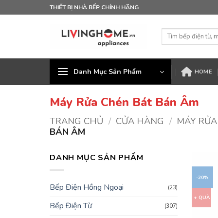
Bỏ
THIẾT BỊ NHÀ BẾP CHÍNH HÃNG
qua
nội
Tìm
dung
kiếm:
Danh Mục Sản Phẩm
HOME
Máy Rửa Chén Bát Bán Âm
TRANG CHỦ
/
CỬA HÀNG
/
MÁY RỬA
BÁN ÂM
DANH MỤC SẢN PHẨM
-20%
Bếp Điện Hồng Ngoại
(23)
+ QUÀ
Bếp Điện Từ
(307)