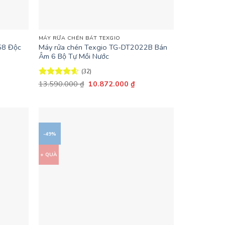
+
MÁY RỬA CHÉN BÁT TEXGIO
58 Độc
Máy rửa chén Texgio TG-DT2022B Bán
Âm 6 Bộ Tự Mồi Nước
(32)
Giá
Giá
Được xếp
13.590.000
₫
10.872.000
₫
n
gốc
hiện
hạng
4.59
là:
tại
5 sao
13.590.000 ₫.
là:
.992.000 ₫.
10.872.000 ₫.
-49%
+ QUÀ