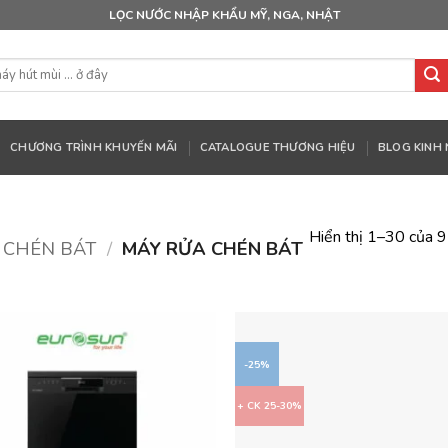
LỌC NƯỚC NHẬP KHẨU MỸ, NGA, NHẬT
CHƯƠNG TRÌNH KHUYẾN MÃI
CATALOGUE THƯƠNG HIỆU
BLOG KINH
Hiển thị 1–30 của 9
 CHÉN BÁT
/
MÁY RỬA CHÉN BÁT
-25%
+ CK 25-30%