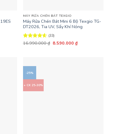
+
MÁY RỬA CHÉN BÁT TEXGIO
U19ES
Máy Rửa Chén Bát Mini 6 Bộ Texgio TG-
DT2026, Tia UV, Sấy Khí Nóng
(33)
Giá
Giá
Được xếp
16.990.000
₫
8.590.000
₫
n
gốc
hiện
hạng
4.58
là:
tại
5 sao
16.990.000 ₫.
là:
.408.000 ₫.
8.590.000 ₫.
-25%
+ CK 25-30%
+