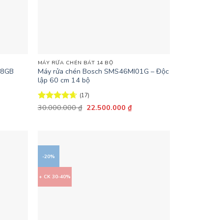
+
MÁY RỬA CHÉN BÁT 14 BỘ
68GB
Máy rửa chén Bosch SMS46MI01G – Độc
lập 60 cm 14 bộ
(17)
Giá
Giá
Được xếp
30.000.000
₫
22.500.000
₫
n
gốc
hiện
hạng
4.65
là:
tại
5 sao
30.000.000 ₫.
là:
.992.000 ₫.
22.500.000 ₫.
-20%
+ CK 30-40%