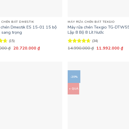
+
 CHÉN BÁT DMESTIK
MÁY RỬA CHÉN BÁT TEXGIO
 chén Dmestik ES 15-01 15 bộ
Máy rửa chén Texgio TG-DTW5
 sang trọng
Lập 8 Bộ 8 Lít Nước
(15)
(34)
Giá
Giá
Giá
Giá
ếp
.000
₫
20.720.000
₫
Được xếp
14.990.000
₫
11.992.000
₫
gốc
hiện
gốc
hiệ
6
hạng
4.59
là:
tại
là:
tại
5 sao
25.900.000 ₫.
là:
14.990.000 ₫.
là:
20.720.000 ₫.
11
-20%
+ QUÀ