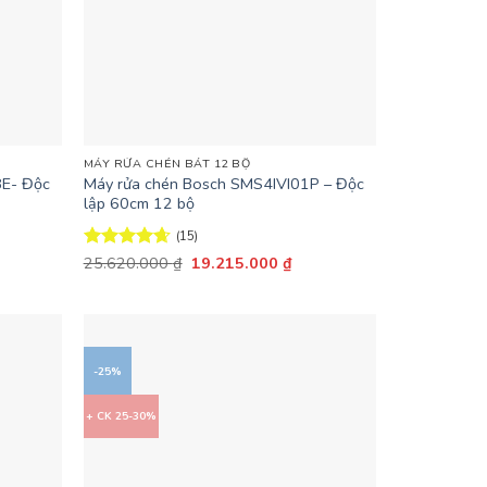
+
MÁY RỬA CHÉN BÁT 12 BỘ
8E- Độc
Máy rửa chén Bosch SMS4IVI01P – Độc
lập 60cm 12 bộ
(15)
Giá
Giá
Được xếp
25.620.000
₫
19.215.000
₫
n
gốc
hiện
hạng
4.67
là:
tại
5 sao
25.620.000 ₫.
là:
.042.500 ₫.
19.215.000 ₫.
-25%
+ CK 25-30%