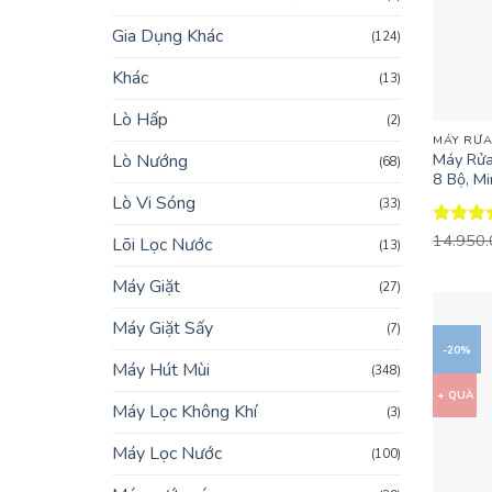
Gia Dụng Khác
(124)
Khác
(13)
+
Lò Hấp
(2)
MÁY RỬA
Máy Rử
Lò Nướng
(68)
8 Bộ, Mi
Lò Vi Sóng
(33)
Được x
14.950
Lõi Lọc Nước
(13)
hạng
4.
5 sao
Máy Giặt
(27)
Máy Giặt Sấy
(7)
-20%
Máy Hút Mùi
(348)
+ QUÀ
Máy Lọc Không Khí
(3)
Máy Lọc Nước
(100)