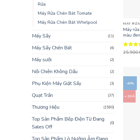
Rửa
Máy Rửa Chén Bát Tomate
+
Máy Rửa Chén Bát Whirlpool
MÁY RỬA
Máy rửa
màu đen
Máy Sấy
(11)
Máy Sấy Chén Bát
(4)
Được x
25.900
hạng
4.
Máy sưởi
(2)
5 sao
Nồi Chiên Không Dầu
(2)
Phụ Kiện Máy Giặt Sấy
(3)
-40%
Quạt Trần
(37)
+ QUÀ
Thương Hiệu
(1580)
Top Sản Phẩm Bếp Điện Từ Đang
(0)
Sales Off
Top Sản Phẩm Lò Nướng Âm Đang