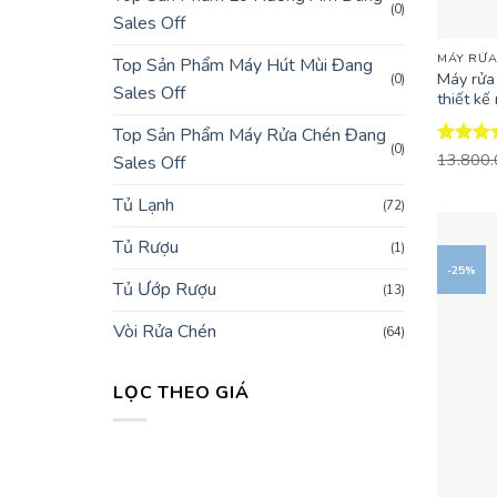
(0)
Sales Off
+
MÁY RỬA
Top Sản Phẩm Máy Hút Mùi Đang
Máy rửa
(0)
Sales Off
thiết kế
Top Sản Phẩm Máy Rửa Chén Đang
(0)
Được x
13.800
Sales Off
hạng
4.
5 sao
Tủ Lạnh
(72)
Tủ Rượu
(1)
-25%
Tủ Ướp Rượu
(13)
Vòi Rửa Chén
(64)
LỌC THEO GIÁ
Giá
Giá
tối
tối
thiểu
đa
+