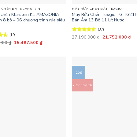
 CHÉN BÁT KLARSTEIN
MÁY RỬA CHÉN BÁT TEXGIO
 chén Klarstein KL-AMAZONIA
Máy Rửa Chén Texgio TG-TG2
h 8 bộ – 06 chương trình rửa siêu
Bán Âm 13 Bộ 11 Lít Nước
(37)
(19)
Giá
Giá
Được xếp
27.190.000
₫
21.752.000
₫
gốc
hiệ
hạng
4.57
Giá
Giá
ếp
.000
₫
15.487.500
₫
là:
tại
gốc
hiện
5 sao
58
27.190.000 ₫.
là:
là:
tại
21
20.650.000 ₫.
là:
15.487.500 ₫.
-20%
+ CK 30-40%
+