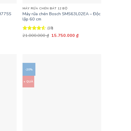
MÁY RỬA CHÉN BÁT 12 BỘ
1H775S
Máy rửa chén Bosch SMS63L02EA – Độc
lập 60 cm
(18)
Giá
Giá
Được xếp
21.000.000
₫
15.750.000
₫
n
gốc
hiện
hạng
4.56
là:
tại
5 sao
21.000.000 ₫.
là:
.752.000 ₫.
15.750.000 ₫.
-20%
+ QUÀ
+