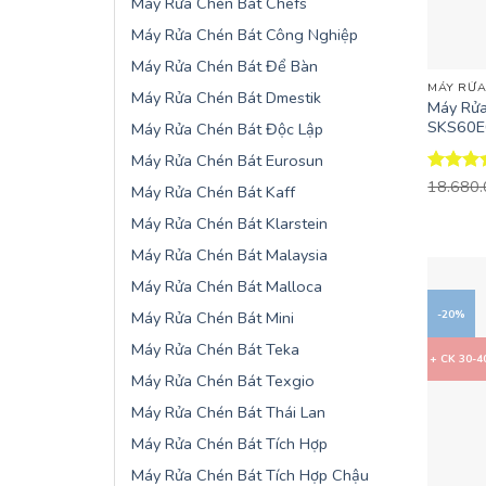
Máy Rửa Chén Bát Chefs
Máy Rửa Chén Bát Công Nghiệp
+
Máy Rửa Chén Bát Để Bàn
MÁY RỬA
Máy Rửa Chén Bát Dmestik
Máy Rửa
SKS60E
Máy Rửa Chén Bát Độc Lập
Máy Rửa Chén Bát Eurosun
Được x
18.680
Máy Rửa Chén Bát Kaff
hạng
4.
5 sao
Máy Rửa Chén Bát Klarstein
Máy Rửa Chén Bát Malaysia
Máy Rửa Chén Bát Malloca
Máy Rửa Chén Bát Mini
-20%
Máy Rửa Chén Bát Teka
+ CK 30-
Máy Rửa Chén Bát Texgio
Máy Rửa Chén Bát Thái Lan
Máy Rửa Chén Bát Tích Hợp
Máy Rửa Chén Bát Tích Hợp Chậu