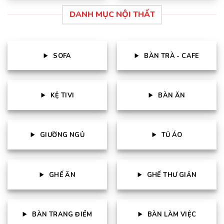
DANH MỤC NỘI THẤT
SOFA
BÀN TRÀ - CAFE
KỆ TIVI
BÀN ĂN
GIƯỜNG NGỦ
TỦ ÁO
GHẾ ĂN
GHẾ THƯ GIẢN
BÀN TRANG ĐIỂM
BÀN LÀM VIỆC