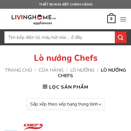
Bỏ
THIẾT BỊ NHÀ BẾP CHÍNH HÃNG
qua
nội
0
dung
Tìm
kiếm:
Lò nướng Chefs
TRANG CHỦ
/
CỬA HÀNG
/
LÒ NƯỚNG
/
LÒ NƯỚNG
CHEFS
LỌC SẢN PHẨM