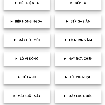
BẾP ĐIỆN TỪ
BẾP TỪ
BẾP HỒNG NGOẠI
BẾP GAS ÂM
MÁY HÚT MÙI
LÒ NƯỚNG ÂM
LÒ VI SÓNG
MÁY RỬA CHÉN
TỦ LẠNH
TỦ ƯỚP RƯỢU
MÁY GIẶT SẤY
MÁY LỌC NƯỚC