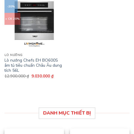
-30%
+ CK 20%
LÒ NƯỚNG
Lò nướng Chefs EH BO600S
âm tủ tiêu chuẩn Châu Âu dung
tích 56L
Giá
Giá
12.900.000
₫
9.030.000
₫
gốc
hiện
là:
tại
12.900.000 ₫.
là:
9.030.000 ₫.
DANH MỤC THIẾT BỊ