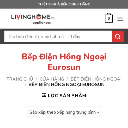
Bỏ
THIẾT BỊ NHÀ BẾP CHÍNH HÃNG
qua
nội
0
dung
Tìm
kiếm:
Bếp Điện Hồng Ngoại
Eurosun
TRANG CHỦ
/
CỬA HÀNG
/
BẾP ĐIỆN HỒNG NGOẠI
/
BẾP ĐIỆN HỒNG NGOẠI EUROSUN
LỌC SẢN PHẨM