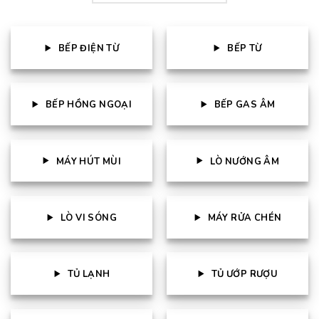
BẾP ĐIỆN TỪ
BẾP TỪ
BẾP HỒNG NGOẠI
BẾP GAS ÂM
MÁY HÚT MÙI
LÒ NƯỚNG ÂM
LÒ VI SÓNG
MÁY RỬA CHÉN
TỦ LẠNH
TỦ ƯỚP RƯỢU