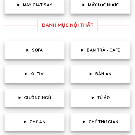
MÁY GIẶT SẤY
MÁY LỌC NƯỚC
DANH MỤC NỘI THẤT
SOFA
BÀN TRÀ - CAFE
KỆ TIVI
BÀN ĂN
GIƯỜNG NGỦ
TỦ ÁO
GHẾ ĂN
GHẾ THƯ GIẢN