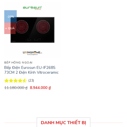
-20%
+ QUÀ
BẾP HỒNG NGOẠI
Bếp Điện Eurosun EU-IF268S
73CM 2 Điện Kính Vitroceramic
(23)
Giá
Giá
Được xếp
11.180.000
₫
8.944.000
₫
gốc
hiện
hạng
4.52
là:
tại
5 sao
11.180.000 ₫.
là:
8.944.000 ₫.
DANH MỤC THIẾT BỊ