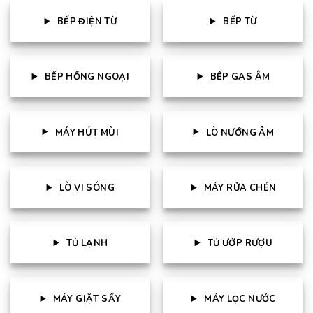
BẾP ĐIỆN TỪ
BẾP TỪ
BẾP HỒNG NGOẠI
BẾP GAS ÂM
MÁY HÚT MÙI
LÒ NƯỚNG ÂM
LÒ VI SÓNG
MÁY RỬA CHÉN
TỦ LẠNH
TỦ ƯỚP RƯỢU
MÁY GIẶT SẤY
MÁY LỌC NƯỚC