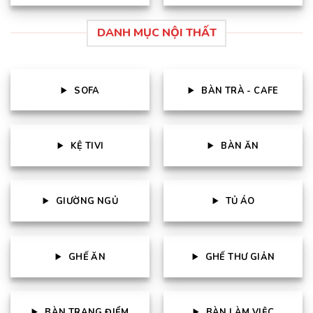
DANH MỤC NỘI THẤT
SOFA
BÀN TRÀ - CAFE
KỆ TIVI
BÀN ĂN
GIƯỜNG NGỦ
TỦ ÁO
GHẾ ĂN
GHẾ THƯ GIẢN
BÀN TRANG ĐIỂM
BÀN LÀM VIỆC