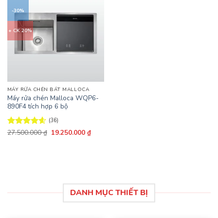
-30%
+ CK 20%
MÁY RỬA CHÉN BÁT MALLOCA
Máy rửa chén Malloca WQP6-
890F4 tích hợp 6 bộ
(36)
Giá
Giá
Được xếp
27.500.000
₫
19.250.000
₫
gốc
hiện
hạng
4.58
là:
tại
5 sao
27.500.000 ₫.
là:
19.250.000 ₫.
DANH MỤC THIẾT BỊ