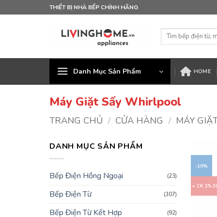
Bỏ
THIẾT BỊ NHÀ BẾP CHÍNH HÃNG
qua
nội
Tìm
dung
kiếm:
Danh Mục Sản Phẩm
HOME
Máy Giặt Sấy Whirlpool
TRANG CHỦ
/
CỬA HÀNG
/
MÁY GIẶT
DANH MỤC SẢN PHẨM
-10%
Bếp Điện Hồng Ngoại
(23)
+ CK 25-
Bếp Điện Từ
(307)
Bếp Điện Từ Kết Hợp
(92)