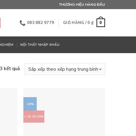
THƯƠNG HIỆU HÀNG ĐẦU
083 882 9779
GIỎ HÀNG /
0
₫
0
 NGHIỆM
NỘI THẤT NHẬP KHẨU
Đã
 3 kết quả
sắp
xếp
theo
xếp
-10%
hạng
trung
+ CK 25-30%
bình