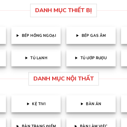
DANH MỤC THIẾT BỊ
BẾP HỒNG NGOẠI
BẾP GAS ÂM
TỦ LẠNH
TỦ ƯỚP RƯỢU
DANH MỤC NỘI THẤT
KỆ TIVI
BÀN ĂN
BÀN TRANG ĐIỂM
BÀN LÀM VIỆC