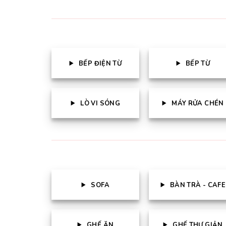
BẾP ĐIỆN TỪ
BẾP TỪ
LÒ VI SÓNG
MÁY RỬA CHÉN
SOFA
BÀN TRÀ - CAFE
GHẾ ĂN
GHẾ THƯ GIẢN