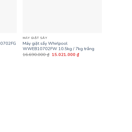
+
MÁY GIẶT SẤY
10702FG
Máy giặt sấy Whirlpool
WWEB10702FW 10.5kg / 7kg trắng
Giá
Giá
16.690.000
₫
15.021.000
₫
n
gốc
hiện
là:
tại
16.690.000 ₫.
là:
.921.000 ₫.
15.021.000 ₫.