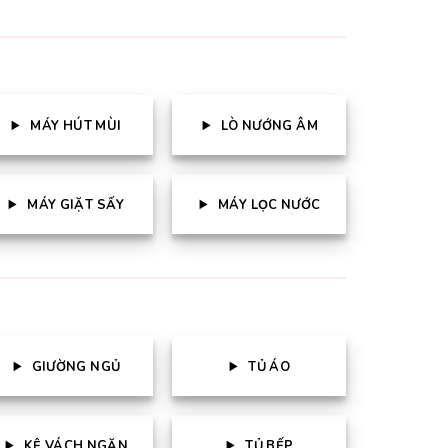
MÁY HÚT MÙI
LÒ NƯỚNG ÂM
MÁY GIẶT SẤY
MÁY LỌC NƯỚC
GIƯỜNG NGỦ
TỦ ÁO
KỆ VÁCH NGĂN
TỦ BẾP