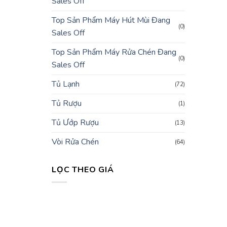
Sales Off
Top Sản Phẩm Máy Hút Mùi Đang
(0)
Sales Off
Top Sản Phẩm Máy Rửa Chén Đang
(0)
Sales Off
Tủ Lạnh
(72)
Tủ Rượu
(1)
Tủ Ướp Rượu
(13)
Vòi Rửa Chén
(64)
LỌC THEO GIÁ
Giá
Giá
tối
tối
thiểu
đa