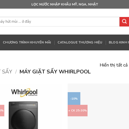
LỌC NƯỚC NHẬP KHẨU MỸ, NGA, NHẬT
CHƯƠNG TRÌNH KHUYẾN MÃI
CATALOGUE THƯƠNG HIỆU
BLOG KINH
Hiển thị tất cả
 SẤY
/
MÁY GIẶT SẤY WHIRLPOOL
-10%
30%
+ CK 25-30%