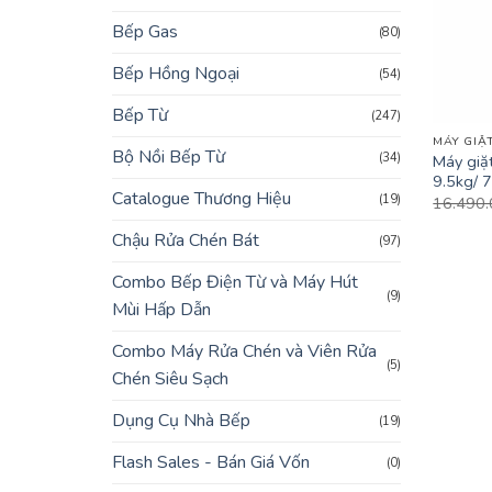
Bếp Gas
(80)
Bếp Hồng Ngoại
(54)
+
Bếp Từ
(247)
MÁY GIẶ
Bộ Nồi Bếp Từ
(34)
Máy gi
9.5kg/ 
Catalogue Thương Hiệu
(19)
16.490
Chậu Rửa Chén Bát
(97)
Combo Bếp Điện Từ và Máy Hút
(9)
Mùi Hấp Dẫn
Combo Máy Rửa Chén và Viên Rửa
(5)
Chén Siêu Sạch
Dụng Cụ Nhà Bếp
(19)
Flash Sales - Bán Giá Vốn
(0)