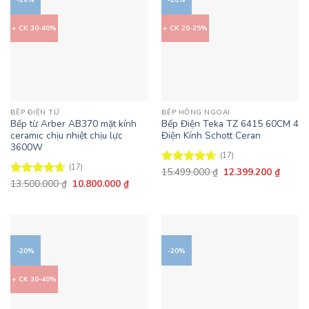
+ CK 30-40%
+ CK 20-25%
BẾP ĐIỆN TỪ
BẾP HỒNG NGOẠI
Bếp từ Arber AB370 mặt kính
Bếp Điện Teka TZ 6415 60CM 4
ceramic chịu nhiệt chịu lực
Điện Kính Schott Ceran
3600W
(17)
(17)
Giá
Giá
15.499.000
₫
12.399.200
₫
Được xếp
gốc
hiện
Giá
Giá
13.500.000
₫
10.800.000
₫
hạng
4.65
Được xếp
là:
tại
gốc
hiện
5 sao
hạng
4.65
15.499.000 ₫.
là:
là:
tại
5 sao
12.399
13.500.000 ₫.
là:
10.800.000 ₫.
-20%
-20%
+ CK 30-40%