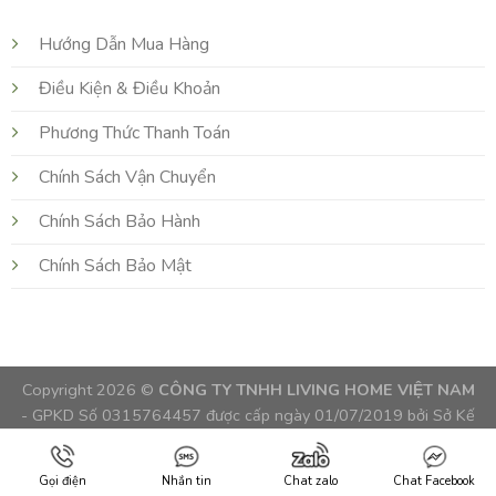
Hướng Dẫn Mua Hàng
Điều Kiện & Điều Khoản
Phương Thức Thanh Toán
Chính Sách Vận Chuyển
Chính Sách Bảo Hành
Chính Sách Bảo Mật
Copyright 2026 ©
CÔNG TY TNHH LIVING HOME VIỆT NAM
- GPKD Số 0315764457 được cấp ngày 01/07/2019 bởi Sở Kế
Hoạch và Đầu Tư TPHCM, Việt Nam
//ZALO QRCODE
Gọi điện
Nhắn tin
Chat zalo
Chat Facebook