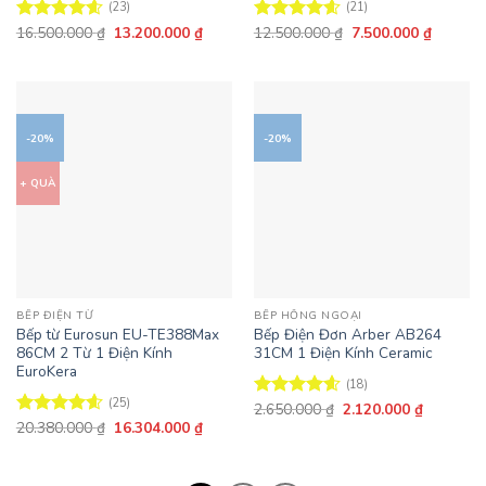
(23)
(21)
Giá
Giá
Giá
Giá
16.500.000
₫
13.200.000
₫
12.500.000
₫
7.500.000
₫
Được xếp
Được xếp
gốc
hiện
gốc
hiện
hạng
4.57
hạng
4.57
là:
tại
là:
tại
5 sao
5 sao
16.500.000 ₫.
là:
12.500.000 ₫.
là:
13.200.000 ₫.
7.500.0
-20%
-20%
+ QUÀ
BẾP ĐIỆN TỪ
BẾP HỒNG NGOẠI
Bếp từ Eurosun EU-TE388Max
Bếp Điện Đơn Arber AB264
86CM 2 Từ 1 Điện Kính
31CM 1 Điện Kính Ceramic
EuroKera
(18)
(25)
Giá
Giá
2.650.000
₫
2.120.000
₫
Được xếp
gốc
hiện
Giá
Giá
20.380.000
₫
16.304.000
₫
hạng
4.56
Được xếp
là:
tại
gốc
hiện
5 sao
hạng
4.56
2.650.000 ₫.
là:
là:
tại
5 sao
2.120.000
20.380.000 ₫.
là:
16.304.000 ₫.