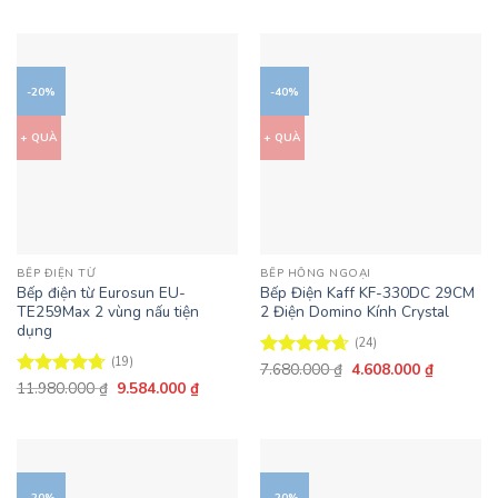
hạng
4.68
7.500.000 ₫.
là:
là:
tại
5 sao
6.000.000
9.570.000 ₫.
là:
6.699.000 ₫.
-20%
-40%
+ QUÀ
+ QUÀ
BẾP ĐIỆN TỪ
BẾP HỒNG NGOẠI
Bếp điện từ Eurosun EU-
Bếp Điện Kaff KF-330DC 29CM
TE259Max 2 vùng nấu tiện
2 Điện Domino Kính Crystal
dụng
(24)
(19)
Giá
Giá
7.680.000
₫
4.608.000
₫
Được xếp
gốc
hiện
Giá
Giá
11.980.000
₫
9.584.000
₫
hạng
4.67
Được xếp
là:
tại
gốc
hiện
5 sao
hạng
4.68
7.680.000 ₫.
là:
là:
tại
5 sao
4.608.000
11.980.000 ₫.
là:
9.584.000 ₫.
-20%
-20%