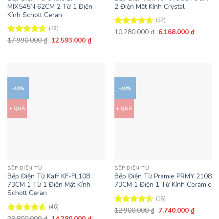
MIX545N 62CM 2 Từ 1 Điện
2 Điện Mặt Kính Crystal
Kính Schott Ceran
(37)
(39)
Giá
Giá
10.280.000
₫
6.168.000
₫
Được xếp
gốc
hiện
Giá
Giá
17.990.000
₫
12.593.000
₫
hạng
4.62
Được xếp
là:
tại
gốc
hiện
5 sao
hạng
4.62
10.280.000 ₫.
là:
là:
tại
5 sao
6.168.0
17.990.000 ₫.
là:
12.593.000 ₫.
-40%
-40%
+ QUÀ
+ QUÀ
BẾP ĐIỆN TỪ
BẾP ĐIỆN TỪ
Bếp Điện Từ Kaff KF-FL108
Bếp Điện Từ Pramie PRMY 2108
73CM 1 Từ 1 Điện Mặt Kính
73CM 1 Điện 1 Từ Kính Ceramic
Schott Ceran
(18)
(46)
Giá
Giá
12.900.000
₫
7.740.000
₫
Được xếp
gốc
hiện
Giá
Giá
23.800.000
₫
14.280.000
₫
hạng
4.61
Được xếp