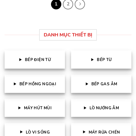
1
2
DANH MỤC THIẾT BỊ
BẾP ĐIỆN TỪ
BẾP TỪ
BẾP HỒNG NGOẠI
BẾP GAS ÂM
MÁY HÚT MÙI
LÒ NƯỚNG ÂM
LÒ VI SÓNG
MÁY RỬA CHÉN