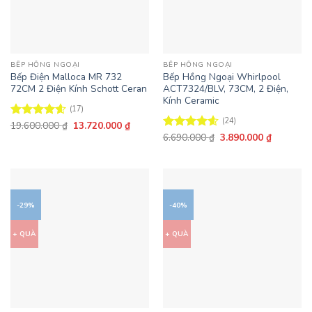
BẾP HỒNG NGOẠI
BẾP HỒNG NGOẠI
Bếp Điện Malloca MR 732
Bếp Hồng Ngoại Whirlpool
72CM 2 Điện Kính Schott Ceran
ACT7324/BLV, 73CM, 2 Điện,
Kính Ceramic
(17)
(24)
Giá
Giá
19.600.000
₫
13.720.000
₫
Được xếp
gốc
hiện
Giá
Giá
hạng
4.59
6.690.000
₫
3.890.000
₫
Được xếp
là:
tại
gốc
hiện
5 sao
hạng
4.58
19.600.000 ₫.
là:
là:
tại
5 sao
13.720.000 ₫.
6.690.000 ₫.
là:
3.890.000
-29%
-40%
+ QUÀ
+ QUÀ