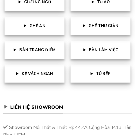
GIƯỜNG NGỦ
TỦ ÁO
GHẾ ĂN
GHẾ THƯ GIẢN
BÀN TRANG ĐIỂM
BÀN LÀM VIỆC
KỆ VÁCH NGĂN
TỦ BẾP
LIÊN HỆ SHOWROOM
Showroom Nội Thất & Thiết Bị: 442A Cộng Hòa, P.13, Tân