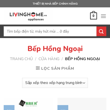
Bỏ
THIẾT BỊ NHÀ BẾP CHÍNH HÃNG
qua
nội
0
dung
Tìm
kiếm:
Bếp Hồng Ngoại
TRANG CHỦ
/
CỬA HÀNG
/
BẾP HỒNG NGOẠI
LỌC SẢN PHẨM