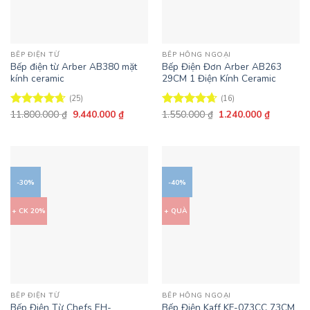
BẾP ĐIỆN TỪ
BẾP HỒNG NGOẠI
Bếp điện từ Arber AB380 mặt
Bếp Điện Đơn Arber AB263
kính ceramic
29CM 1 Điện Kính Ceramic
(25)
(16)
Giá
Giá
Giá
Giá
11.800.000
₫
9.440.000
₫
1.550.000
₫
1.240.000
₫
Được xếp
Được xếp
gốc
hiện
gốc
hiện
hạng
4.64
hạng
4.63
là:
tại
là:
tại
5 sao
5 sao
11.800.000 ₫.
là:
1.550.000 ₫.
là:
9.440.000 ₫.
1.240.000
-30%
-40%
+ CK 20%
+ QUÀ
BẾP ĐIỆN TỪ
BẾP HỒNG NGOẠI
Bếp Điện Từ Chefs EH-
Bếp Điện Kaff KF-073CC 73CM