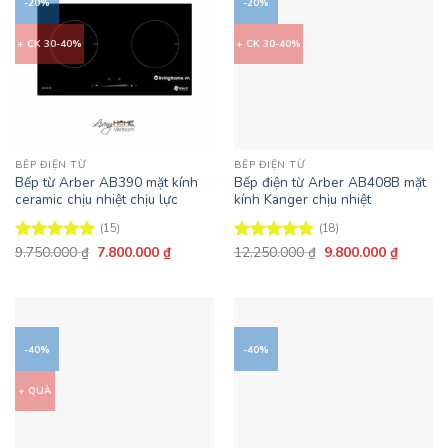
-20%
-20%
+ CK 30-40%
+ CK 30-40%
BẾP ĐIỆN TỪ
BẾP ĐIỆN TỪ
Bếp từ Arber AB390 mặt kính
Bếp điện từ Arber AB408B mặt
ceramic chịu nhiệt chịu lực
kính Kanger chịu nhiệt
(15)
(18)
Giá
Giá
Giá
Giá
9.750.000
₫
7.800.000
₫
12.250.000
₫
9.800.000
₫
Được xếp
Được xếp
gốc
hiện
gốc
hiện
hạng
4.8
5
hạng
4.78
là:
tại
là:
tại
sao
5 sao
9.750.000 ₫.
là:
12.250.000 ₫.
là:
7.800.000 ₫.
9.800.0
-40%
-40%
+ QUÀ