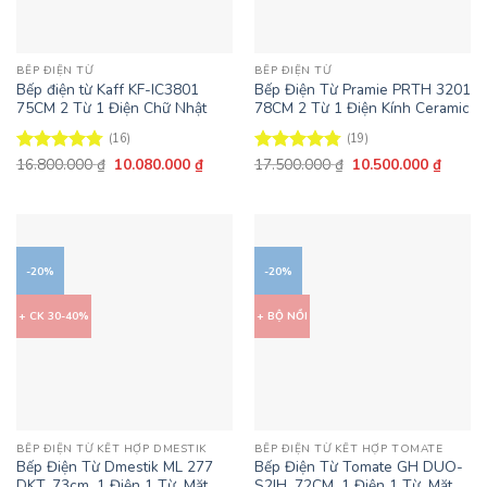
BẾP ĐIỆN TỪ
BẾP ĐIỆN TỪ
Bếp điện từ Kaff KF-IC3801
Bếp Điện Từ Pramie PRTH 3201
75CM 2 Từ 1 Điện Chữ Nhật
78CM 2 Từ 1 Điện Kính Ceramic
(16)
(19)
Giá
Giá
Giá
Giá
16.800.000
₫
10.080.000
₫
17.500.000
₫
10.500.000
₫
Được xếp
Được xếp
gốc
hiện
gốc
hiện
hạng
4.75
hạng
4.74
là:
tại
là:
tại
5 sao
5 sao
16.800.000 ₫.
là:
17.500.000 ₫.
là:
10.080.000 ₫.
10.500
-20%
-20%
+ CK 30-40%
+ BỘ NỒI
BẾP ĐIỆN TỪ KẾT HỢP DMESTIK
BẾP ĐIỆN TỪ KẾT HỢP TOMATE
Bếp Điện Từ Dmestik ML 277
Bếp Điện Từ Tomate GH DUO-
DKT, 73cm, 1 Điện 1 Từ, Mặt
S2IH, 72CM, 1 Điện 1 Từ, Mặt