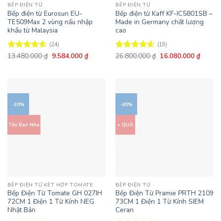
BẾP ĐIỆN TỪ
BẾP ĐIỆN TỪ
Bếp điện từ Eurosun EU-
Bếp điện từ Kaff KF-IC5801SB –
TE509Max 2 vùng nấu nhập
Made in Germany chất lượng
khẩu từ Malaysia
cao
(24)
(19)
Giá
Giá
Giá
Giá
13.480.000
₫
9.584.000
₫
26.800.000
₫
16.080.000
₫
Được xếp
Được xếp
gốc
hiện
gốc
hiện
hạng
4.58
hạng
4.58
là:
tại
là:
tại
5 sao
5 sao
13.480.000 ₫.
là:
26.800.000 ₫.
là:
9.584.000 ₫.
16.080
-20%
-40%
Tây Ban Nha
+ QUÀ
BẾP ĐIỆN TỪ KẾT HỢP TOMATE
BẾP ĐIỆN TỪ
Bếp Điện Từ Tomate GH 027IH
Bếp Điện Từ Pramie PRTH 2109
72CM 1 Điện 1 Từ Kính NEG
73CM 1 Điện 1 Từ Kính SIEM
Nhật Bản
Ceran