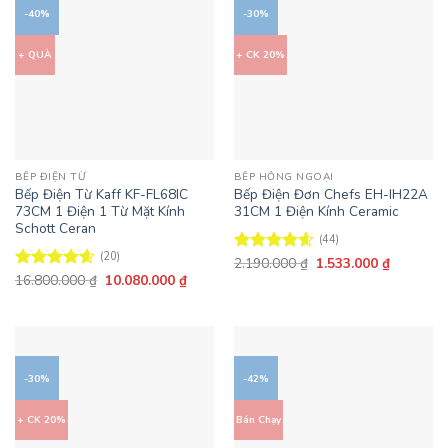
-40%
-30%
+ QUÀ
+ CK 20%
BẾP ĐIỆN TỪ
BẾP HỒNG NGOẠI
Bếp Điện Từ Kaff KF-FL68IC
Bếp Điện Đơn Chefs EH-IH22A
73CM 1 Điện 1 Từ Mặt Kính
31CM 1 Điện Kính Ceramic
Schott Ceran
(44)
(20)
Giá
Giá
2.190.000
₫
1.533.000
₫
Được xếp
gốc
hiện
Giá
Giá
16.800.000
₫
10.080.000
₫
hạng
4.59
Được xếp
là:
tại
gốc
hiện
5 sao
hạng
4.6
2.190.000 ₫.
là:
là:
tại
5 sao
1.533.000
16.800.000 ₫.
là:
10.080.000 ₫.
-30%
-42%
+ CK 20%
Bán Chạy