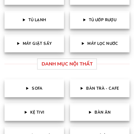
TỦ LẠNH
TỦ ƯỚP RƯỢU
MÁY GIẶT SẤY
MÁY LỌC NƯỚC
DANH MỤC NỘI THẤT
SOFA
BÀN TRÀ - CAFE
KỆ TIVI
BÀN ĂN