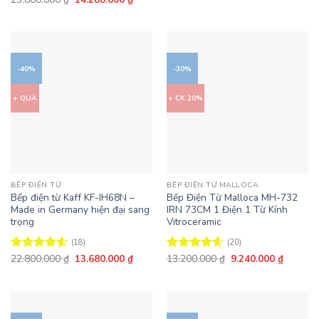
là:
tại
gốc
hiện
5 sao
hạng
4.61
12.900.000 ₫.
là:
là:
tại
5 sao
7.740.0
23.800.000 ₫.
là:
14.280.000 ₫.
-40%
-30%
+ QUÀ
+ CK 20%
BẾP ĐIỆN TỪ
BẾP ĐIỆN TỪ MALLOCA
Bếp điện từ Kaff KF-IH68N –
Bếp Điện Từ Malloca MH-732
Made in Germany hiện đại sang
IRN 73CM 1 Điện 1 Từ Kính
trọng
Vitroceramic
(18)
(20)
Giá
Giá
Giá
Giá
22.800.000
₫
13.680.000
₫
13.200.000
₫
9.240.000
₫
Được xếp
Được xếp
gốc
hiện
gốc
hiện
hạng
4.61
hạng
4.6
là:
tại
là:
tại
5 sao
5 sao
22.800.000 ₫.
là:
13.200.000 ₫.
là:
13.680.000 ₫.
9.240.0