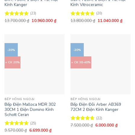
Kính Kanger
Kính Vitroceramic
(23)
(20)
Giá
Giá
Giá
Giá
13.700.000
₫
10.960.000
₫
13.800.000
₫
11.040.000
₫
Được xếp
Được xếp
gốc
hiện
gốc
hiện
hạng
4.7
5
hạng
4.7
5
là:
tại
là:
tại
sao
sao
13.700.000 ₫.
là:
13.800.000 ₫.
là:
10.960.000 ₫.
11.040
-30%
-20%
+ CK 20%
+ CK 30-40%
BẾP HỒNG NGOẠI
BẾP HỒNG NGOẠI
Bếp Điện Malloca MDR 302
Bếp Điện Đôi Arber AB369
30CM 1 Điện Domino Kính
72CM 2 Điện Kính Kanger
Schott Ceran
(22)
(25)
Giá
Giá
7.500.000
₫
6.000.000
₫
Được xếp
gốc
hiện
Giá
Giá
9.570.000
₫
6.699.000
₫
hạng
4.68
Được xếp
là:
tại
gốc
hiện
5 sao