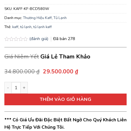
SKU:
KAFF-KF-BCD580W
Danh mục:
Thương Hiệu Kaff
,
Tủ Lạnh
Thẻ:
kaff
,
tủ lạnh
,
tủ lạnh kaff
(đánh giá)
Đã bán
278
Được
xếp
Giá Niêm Yết
Giá Lẻ Tham Khảo
hạng
0.0
5
sao
Giá
Giá
34.800.000
₫
29.500.000
₫
gốc
hiện
là:
tại
Tủ lạnh Kaff KF-BCD580W Side By Side dạng T Door số lượng
34.800.000 ₫.
là:
29.500.000 ₫.
THÊM VÀO GIỎ HÀNG
*** Có Giá Ưu Đãi Đặc Biệt Bất Ngờ Cho Quý Khách Liên
Hệ Trực Tiếp Với Chúng Tôi.