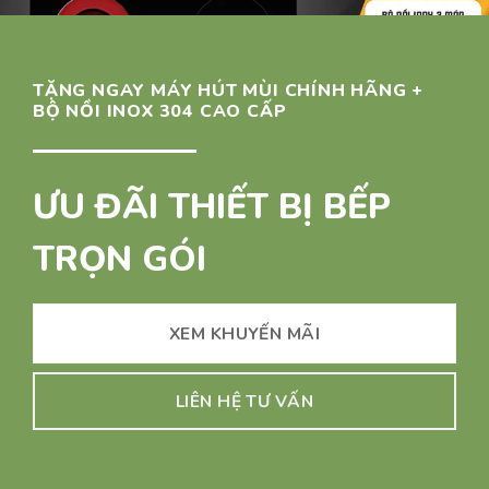
TẶNG NGAY MÁY HÚT MÙI CHÍNH HÃNG +
BỘ NỒI INOX 304 CAO CẤP
ƯU ĐÃI THIẾT BỊ BẾP
TRỌN GÓI
XEM KHUYẾN MÃI
LIÊN HỆ TƯ VẤN