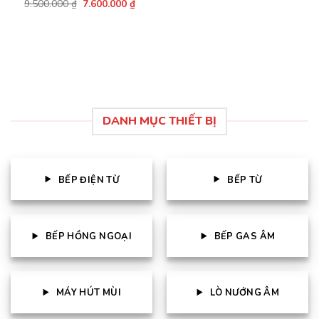
Giá
Giá
9.500.000
Được xếp
₫
7.600.000
₫
gốc
hiện
hạng
4.61
là:
tại
5 sao
9.500.000 ₫.
là:
7.600.000 ₫.
DANH MỤC THIẾT BỊ
BẾP ĐIỆN TỪ
BẾP TỪ
BẾP HỒNG NGOẠI
BẾP GAS ÂM
MÁY HÚT MÙI
LÒ NƯỚNG ÂM