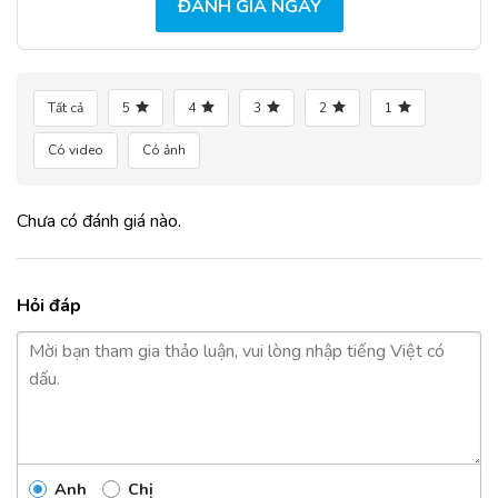
ĐÁNH GIÁ NGAY
Tất cả
5
4
3
2
1
Có video
Có ảnh
Chưa có đánh giá nào.
Hỏi đáp
Anh
Chị