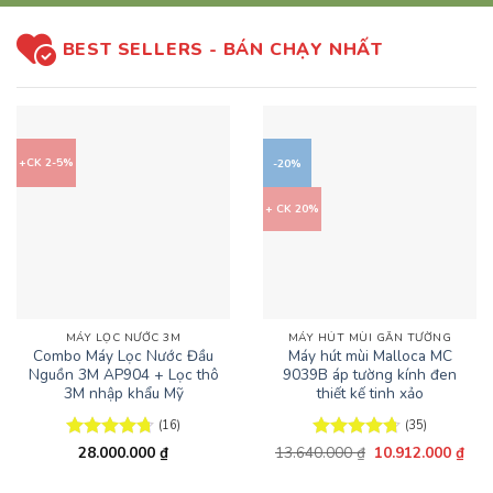
BEST SELLERS - BÁN CHẠY NHẤT
+CK 2-5%
-20%
+ CK 20%
MÁY LỌC NƯỚC 3M
MÁY HÚT MÙI GẮN TƯỜNG
Combo Máy Lọc Nước Đầu
Máy hút mùi Malloca MC
Nguồn 3M AP904 + Lọc thô
9039B áp tường kính đen
3M nhập khẩu Mỹ
thiết kế tinh xảo
(16)
(35)
Giá
Giá
Được xếp
28.000.000
₫
13.640.000
Được xếp
₫
10.912.000
₫
gốc
hiện
hạng
4.75
hạng
4.71
là:
tại
5 sao
5 sao