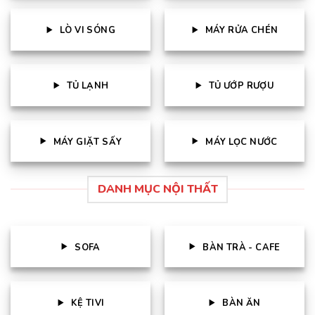
LÒ VI SÓNG
MÁY RỬA CHÉN
TỦ LẠNH
TỦ ƯỚP RƯỢU
MÁY GIẶT SẤY
MÁY LỌC NƯỚC
DANH MỤC NỘI THẤT
SOFA
BÀN TRÀ - CAFE
KỆ TIVI
BÀN ĂN