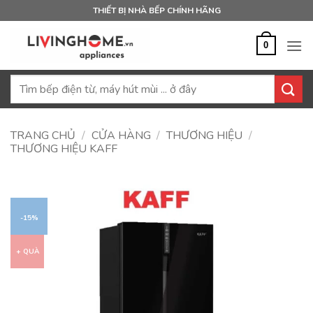
Bỏ
THIẾT BỊ NHÀ BẾP CHÍNH HÃNG
qua
nội
0
dung
Tìm
kiếm:
TRANG CHỦ
/
CỬA HÀNG
/
THƯƠNG HIỆU
/
THƯƠNG HIỆU KAFF
-15%
+ QUÀ