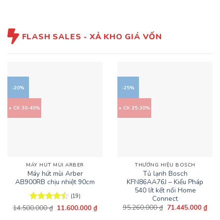
13.640.000 ₫.
là:
10.9
FLASH SALES - XẢ KHO GIÁ VỐN
-20%
-25%
+ CK 30-40%
+ CK 25-30%
MÁY HÚT MÙI ARBER
THƯƠNG HIỆU BOSCH
Máy hút mùi Arber
Tủ lạnh Bosch
AB900RB chịu nhiệt 90cm
KFN86AA76J – Kiểu Pháp
540 lít kết nối Home
(19)
Connect
Giá
Giá
Giá
Giá
95.260.000
₫
71.445.000
₫
14.500.000
Được xếp
₫
11.600.000
₫
gốc
hiện
gốc
hiện
hạng
4.47
là:
tại