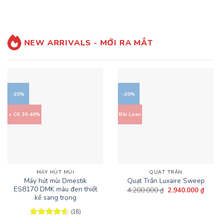
là:
tại
5 sao
95.260.000 ₫.
là:
14.500.000 ₫.
là:
71.4
11.600.000 ₫.
NEW ARRIVALS - MỚI RA MẮT
-20%
-30%
+ CK 30-40%
Đài Loan
MÁY HÚT MÙI
QUẠT TRẦN
Máy hút mùi Dmestik
Quạt Trần Luxaire Sweep
ES8170 DMK màu đen thiết
Giá
Giá
4.200.000
₫
2.940.000
₫
gốc
hiện
kế sang trọng
là:
tại
4.200.000 ₫.
là:
(18)
2.940