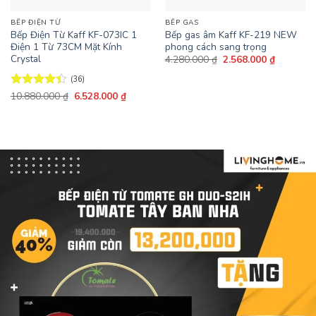
BẾP ĐIỆN TỪ
BẾP GAS
Bếp Điện Từ Kaff KF-073IC 1
Bếp gas âm Kaff KF-219 NEW
Điện 1 Từ 73CM Mặt Kính
phong cách sang trọng
Crystal
Giá
Giá
4.280.000
₫
2.568.000
₫
gốc
hiện
là:
tại
(36)
4.280.000 ₫.
là:
Giá
Giá
2.568.000
Được xếp
10.880.000
₫
6.528.000
₫
gốc
hiện
hạng
4.42
là:
tại
5 sao
10.880.000 ₫.
là:
6.528.000 ₫.