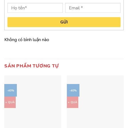
GỬI
Không có bình luận nào
SẢN PHẨM TƯƠNG TỰ
-40%
-40%
+ QUÀ
+ QUÀ