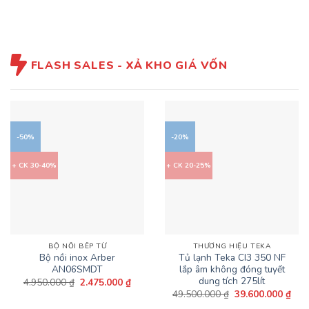
7.690.000 ₫.
là:
là:
tại
7.380.000 ₫.
62.800.000 ₫.
là:
53.3
FLASH SALES - XẢ KHO GIÁ VỐN
-50%
-20%
+ CK 30-40%
+ CK 20-25%
BỘ NỒI BẾP TỪ
THƯƠNG HIỆU TEKA
Bộ nồi inox Arber
Tủ lạnh Teka CI3 350 NF
AN06SMDT
lắp âm không đóng tuyết
dung tích 275lít
Giá
Giá
4.950.000
₫
2.475.000
₫
gốc
hiện
Giá
Giá
49.500.000
₫
39.600.000
₫
là:
tại
gốc
hiện
4.950.000 ₫.
là: