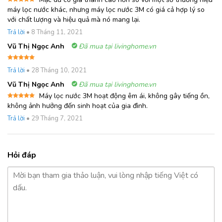
Được xếp
máy lọc nước khác, nhưng máy lọc nước 3M có giá cả hợp lý so
hạng
5
5
với chất lượng và hiệu quả mà nó mang lại.
sao
Trả lời
•
8 Tháng 11, 2021
Vũ Thị Ngọc Anh
Đã mua tại livinghome.vn
Được xếp
Trả lời
•
28 Tháng 10, 2021
hạng
5
5
sao
Vũ Thị Ngọc Anh
Đã mua tại livinghome.vn
Máy lọc nước 3M hoạt động êm ái, không gây tiếng ồn,
Được xếp
không ảnh hưởng đến sinh hoạt của gia đình.
hạng
5
5
sao
Trả lời
•
29 Tháng 7, 2021
Hỏi đáp