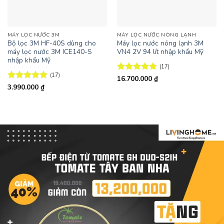
MÁY LỌC NƯỚC 3M
MÁY LỌC NƯỚC NÓNG LẠNH
Bộ lọc 3M HF-40S dùng cho
Máy lọc nước nóng lạnh 3M
máy lọc nước 3M ICE140-S
VN4 2V 94 lít nhập khẩu Mỹ
nhập khẩu Mỹ
(17)
(17)
Được xếp
16.700.000
₫
hạng
4.88
Được xếp
3.990.000
₫
5 sao
hạng
4.94
5 sao