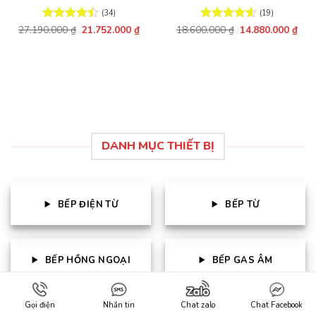
(34)
(19)
Giá
Giá
Giá
Giá
27.190.000
Được xếp
₫
21.752.000
₫
18.600.000
Được xếp
₫
14.880.000
₫
gốc
hiện
gốc
hiện
hạng
4.47
hạng
4.63
là:
tại
là:
tại
5 sao
5 sao
27.190.000 ₫.
là:
18.600.000 ₫.
là:
21.752.000 ₫.
14.8
DANH MỤC THIẾT BỊ
BẾP ĐIỆN TỪ
BẾP TỪ
BẾP HỒNG NGOẠI
BẾP GAS ÂM
Gọi điện
Nhắn tin
Chat zalo
Chat Facebook