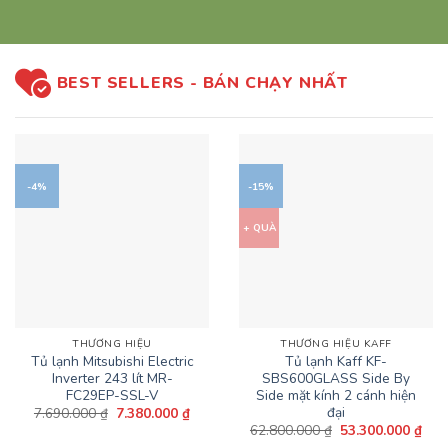
BEST SELLERS - BÁN CHẠY NHẤT
-4%
-15%
+ QUÀ
THƯƠNG HIỆU
THƯƠNG HIỆU KAFF
Tủ lạnh Mitsubishi Electric
Tủ lạnh Kaff KF-
Inverter 243 lít MR-
SBS600GLASS Side By
FC29EP-SSL-V
Side mặt kính 2 cánh hiện
đại
Giá
Giá
7.690.000
₫
7.380.000
₫
gốc
hiện
Giá
Giá
62.800.000
₫
53.300.000
₫
là:
tại
gốc
hiện