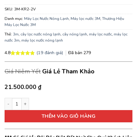
SKU:
3M-KR2-2V
Danh mục:
Máy Lọc Nước Nóng Lạnh
,
Máy lọc nước 3M
,
Thương Hiệu
Máy Lọc Nước 3M
Thẻ:
3m
,
cây lọc nước nóng lạnh
,
cây nóng lạnh
,
máy lọc nước
,
máy lọc
nước 3m
,
máy lọc nước nóng lạnh
(
19
đánh giá)
Đã bán
279
4.8
4.8
19
trên 5
dựa trên
Giá Niêm Yết
Giá Lẻ Tham Khảo
đánh giá
21.500.000
₫
Máy lọc nước nóng lạnh 3M KR2 2V 22.000 lít nhập khẩu Mỹ số
THÊM VÀO GIỎ HÀNG