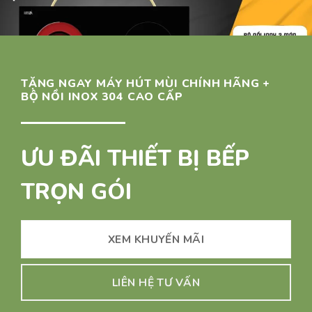
TẶNG NGAY MÁY HÚT MÙI CHÍNH HÃNG +
BỘ NỒI INOX 304 CAO CẤP
ƯU ĐÃI THIẾT BỊ BẾP
TRỌN GÓI
XEM KHUYẾN MÃI
LIÊN HỆ TƯ VẤN