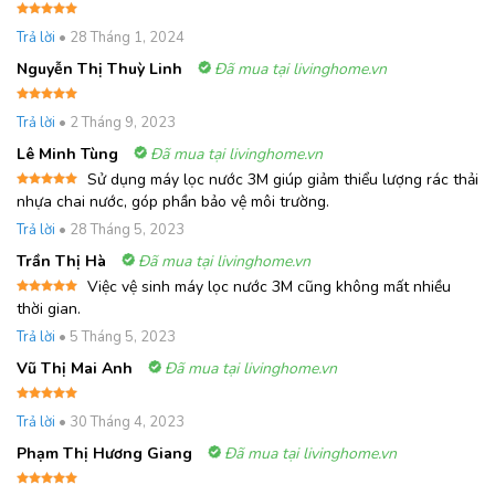
Được xếp
Trả lời
•
28 Tháng 1, 2024
hạng
5
5
sao
Nguyễn Thị Thuỳ Linh
Đã mua tại livinghome.vn
Được xếp
Trả lời
•
2 Tháng 9, 2023
hạng
5
5
sao
Lê Minh Tùng
Đã mua tại livinghome.vn
Sử dụng máy lọc nước 3M giúp giảm thiểu lượng rác thải
Được xếp
nhựa chai nước, góp phần bảo vệ môi trường.
hạng
5
5
sao
Trả lời
•
28 Tháng 5, 2023
Trần Thị Hà
Đã mua tại livinghome.vn
Việc vệ sinh máy lọc nước 3M cũng không mất nhiều
Được xếp
thời gian.
hạng
5
5
sao
Trả lời
•
5 Tháng 5, 2023
Vũ Thị Mai Anh
Đã mua tại livinghome.vn
Được xếp
Trả lời
•
30 Tháng 4, 2023
hạng
5
5
sao
Phạm Thị Hương Giang
Đã mua tại livinghome.vn