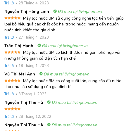
Được xếp
Trả lời
•
28 Tháng 4, 2023
hạng
5
5
sao
Nguyễn Thị Hồng Linh
Đã mua tại livinghome.vn
Máy lọc nước 3M sử dụng công nghệ lọc tiên tiến, giúp
Được xếp
loại bỏ hiệu quả các chất độc hại trong nước, mang đến nguồn
hạng
5
5
nước tinh khiết cho gia đình.
sao
Trả lời
•
27 Tháng 4, 2023
Trần Thị Hạnh
Đã mua tại livinghome.vn
Máy lọc nước 3M có kích thước nhỏ gọn, phù hợp với
Được xếp
những không gian có diện tích hạn chế.
hạng
5
5
sao
Trả lời
•
18 Tháng 1, 2023
Vũ Thị Mai Anh
Đã mua tại livinghome.vn
Máy lọc nước 3M có công suất lớn, cung cấp đủ nước
Được xếp
cho nhu cầu sử dụng của gia đình tôi.
hạng
5
5
sao
Trả lời
•
3 Tháng 1, 2023
Nguyễn Thị Thu Hà
Đã mua tại livinghome.vn
Được xếp
Trả lời
•
28 Tháng 12, 2022
hạng
5
5
sao
Nguyễn Thị Thu Hà
Đã mua tại livinghome.vn