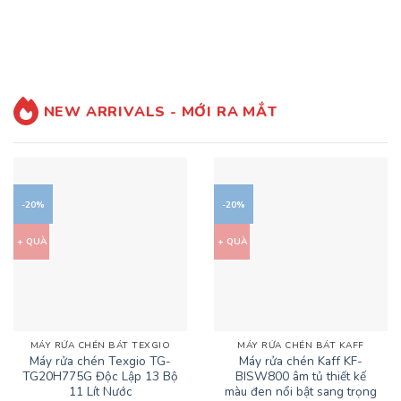
là:
tại
2.475.000 ₫.
49.500.000 ₫.
là:
39.6
NEW ARRIVALS - MỚI RA MẮT
-20%
-20%
+ QUÀ
+ QUÀ
MÁY RỬA CHÉN BÁT TEXGIO
MÁY RỬA CHÉN BÁT KAFF
Máy rửa chén Texgio TG-
Máy rửa chén Kaff KF-
TG20H775G Độc Lập 13 Bộ
BISW800 âm tủ thiết kế
11 Lít Nước
màu đen nổi bật sang trọng