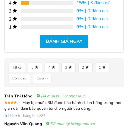
15%
| 3 đánh giá
4
0%
| 0 đánh giá
3
0%
| 0 đánh giá
2
0%
| 0 đánh giá
1
ĐÁNH GIÁ NGAY
Tất cả
5
4
3
2
1
Có video
Có ảnh
Trần Thị Hồng
Đã mua tại livinghome.vn
Máy lọc nước 3M được bảo hành chính hãng trong thời
Được
gian dài, đảm bảo quyền lợi cho người tiêu dùng.
xếp
hạng
4
Trả lời
•
6 Tháng 5, 2024
5 sao
Nguyễn Văn Quang
Đã mua tại livinghome.vn