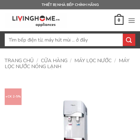
Bỏ
THIẾT BỊ NHÀ BẾP CHÍNH HÃNG
qua
nội
0
dung
Tìm
kiếm:
TRANG CHỦ
/
CỬA HÀNG
/
MÁY LỌC NƯỚC
/
MÁY
LỌC NƯỚC NÓNG LẠNH
+CK 2-5%