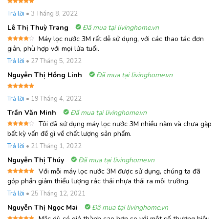
Được xếp
Trả lời
•
3 Tháng 8, 2022
hạng
5
5
sao
Lê Thị Thuỳ Trang
Đã mua tại livinghome.vn
Máy lọc nước 3M rất dễ sử dụng, với các thao tác đơn
Được
giản, phù hợp với mọi lứa tuổi.
xếp
hạng
4
Trả lời
•
27 Tháng 5, 2022
5 sao
Nguyễn Thị Hồng Linh
Đã mua tại livinghome.vn
Được xếp
Trả lời
•
19 Tháng 4, 2022
hạng
5
5
sao
Trần Văn Minh
Đã mua tại livinghome.vn
Tôi đã sử dụng máy lọc nước 3M nhiều năm và chưa gặp
Được
bất kỳ vấn đề gì về chất lượng sản phẩm.
xếp
hạng
4
Trả lời
•
21 Tháng 1, 2022
5 sao
Nguyễn Thị Thúy
Đã mua tại livinghome.vn
Với mỗi máy lọc nước 3M được sử dụng, chúng ta đã
Được xếp
góp phần giảm thiểu lượng rác thải nhựa thải ra môi trường.
hạng
5
5
sao
Trả lời
•
25 Tháng 12, 2021
Nguyễn Thị Ngọc Mai
Đã mua tại livinghome.vn
Mặc dù có giá thành cao hơn so với một số thương hiệu