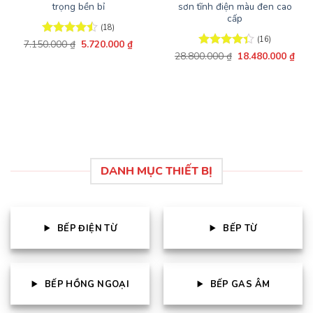
trọng bền bỉ
sơn tĩnh điện màu đen cao
cấp
(18)
(16)
Giá
Giá
7.150.000
Được xếp
₫
5.720.000
₫
gốc
hiện
hạng
4.5
Giá
Giá
28.800.000
Được xếp
₫
18.480.000
₫
là:
tại
gốc
hiện
5 sao
hạng
4.38
7.150.000 ₫.
là:
là:
tại
5 sao
5.720.000 ₫.
28.800.000 ₫.
là:
18.4
DANH MỤC THIẾT BỊ
BẾP ĐIỆN TỪ
BẾP TỪ
BẾP HỒNG NGOẠI
BẾP GAS ÂM