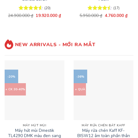
(20)
(17)
Giá
Giá
Giá
Giá
24.900.000
Được xếp
₫
19.920.000
₫
5.950.000
Được xếp
₫
4.760.000
₫
gốc
hiện
gốc
hiện
hạng
4.55
hạng
4.47
là:
tại
là:
tại
5 sao
5 sao
24.900.000 ₫.
là:
5.950.000 ₫.
là:
19.920.000 ₫.
4.760
NEW ARRIVALS - MỚI RA MẮT
-20%
-36%
+ CK 30-40%
+ QUÀ
MÁY HÚT MÙI
MÁY RỬA CHÉN BÁT KAFF
Máy hút mùi Dmestik
Máy rửa chén Kaff KF-
TL4290 DMK màu đen sang
BISW12 âm toàn phần thân