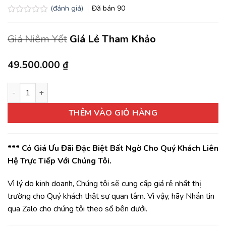
(đánh giá)
Đã bán
90
Được
xếp
Giá Niêm Yết
Giá Lẻ Tham Khảo
hạng
0.0
5
sao
49.500.000
₫
Máy lọc nước tạo ion kiềm Cleansui EU301 nhập khẩu Nhật số 
THÊM VÀO GIỎ HÀNG
*** Có Giá Ưu Đãi Đặc Biệt Bất Ngờ Cho Quý Khách Liên
Hệ Trực Tiếp Với Chúng Tôi.
Vì lý do kinh doanh, Chúng tôi sẽ cung cấp giá rẻ nhất thị
trường cho Quý khách thật sự quan tâm. Vì vậy, hãy Nhắn tin
qua Zalo cho chúng tôi theo số bên dưới.