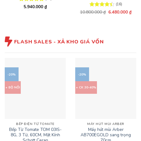
(16)
Được xếp
5.940.000
₫
hạng
4.81
Giá
Giá
10.800.000
Được xếp
₫
6.480.000
₫
gốc
hiện
5 sao
hạng
4.44
là:
tại
5 sao
10.800.000 ₫.
là:
6.48
FLASH SALES - XẢ KHO GIÁ VỐN
-20%
-20%
+ BỘ NỒI
+ CK 30-40%
BẾP ĐIỆN TỪ TOMATE
MÁY HÚT MÙI ARBER
Bếp Từ Tomate TOM 03IS-
Máy hút mùi Arber
8G, 3 Từ, 60CM, Mặt Kính
AB700EGOLD sang trọng
Schott Ceran
70cm