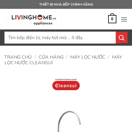
Bỏ
THIẾT BỊ NHÀ BẾP CHÍNH HÃNG
qua
nội
0
dung
Tìm
kiếm:
TRANG CHỦ
/
CỬA HÀNG
/
MÁY LỌC NƯỚC
/
MÁY
LỌC NƯỚC CLEANSUI