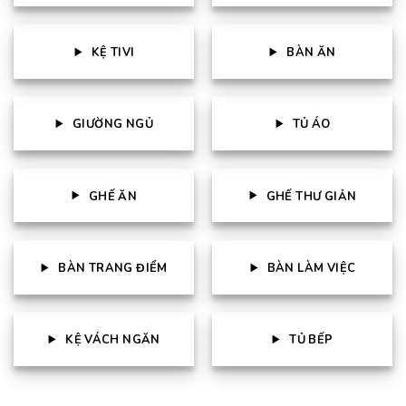
KỆ TIVI
BÀN ĂN
GIƯỜNG NGỦ
TỦ ÁO
GHẾ ĂN
GHẾ THƯ GIẢN
BÀN TRANG ĐIỂM
BÀN LÀM VIỆC
KỆ VÁCH NGĂN
TỦ BẾP