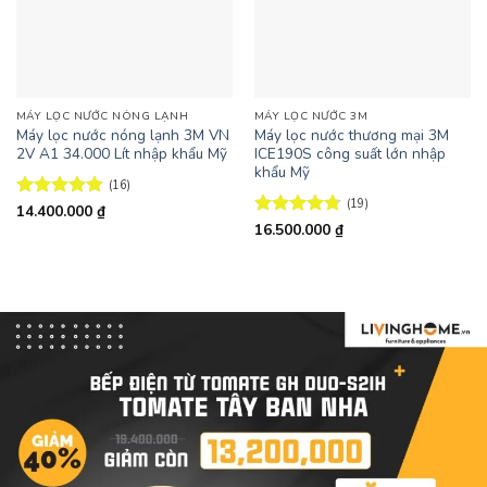
MÁY LỌC NƯỚC NÓNG LẠNH
MÁY LỌC NƯỚC 3M
Máy lọc nước nóng lạnh 3M VN
Máy lọc nước thương mại 3M
2V A1 34.000 Lít nhập khẩu Mỹ
ICE190S công suất lớn nhập
khẩu Mỹ
(16)
(19)
Được xếp
14.400.000
₫
hạng
4.88
Được xếp
16.500.000
₫
5 sao
hạng
4.79
5 sao