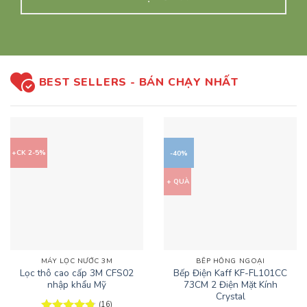
BEST SELLERS - BÁN CHẠY NHẤT
+CK 2-5%
-40%
+ QUÀ
MÁY LỌC NƯỚC 3M
BẾP HỒNG NGOẠI
Lọc thô cao cấp 3M CFS02
Bếp Điện Kaff KF-FL101CC
nhập khẩu Mỹ
73CM 2 Điện Mặt Kính
Crystal
(16)