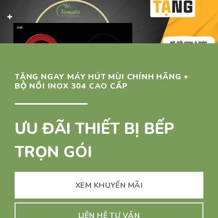
TẶNG NGAY MÁY HÚT MÙI CHÍNH HÃNG +
BỘ NỒI INOX 304 CAO CẤP
ƯU ĐÃI THIẾT BỊ BẾP
TRỌN GÓI
XEM KHUYẾN MÃI
LIÊN HỆ TƯ VẤN