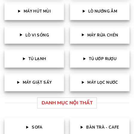
MÁY HÚT MÙI
LÒ NƯỚNG ÂM
LÒ VI SÓNG
MÁY RỬA CHÉN
TỦ LẠNH
TỦ ƯỚP RƯỢU
MÁY GIẶT SẤY
MÁY LỌC NƯỚC
DANH MỤC NỘI THẤT
SOFA
BÀN TRÀ - CAFE