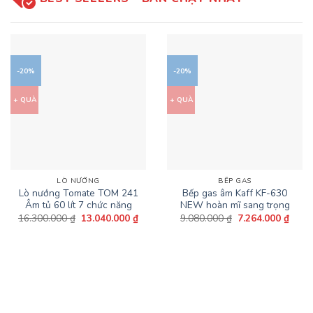
-20%
-20%
+ QUÀ
+ QUÀ
LÒ NƯỚNG
BẾP GAS
Lò nướng Tomate TOM 241
Bếp gas âm Kaff KF-630
Âm tủ 60 lít 7 chức năng
NEW hoàn mĩ sang trọng
Giá
Giá
Giá
Giá
16.300.000
₫
13.040.000
₫
9.080.000
₫
7.264.000
₫
gốc
hiện
gốc
hiện
là:
tại
là:
tại
16.300.000 ₫.
là:
9.080.000 ₫.
là:
13.040.000 ₫.
7.264