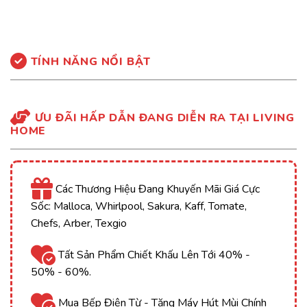
TÍNH NĂNG NỔI BẬT
ƯU ĐÃI HẤP DẪN ĐANG DIỄN RA TẠI LIVING
HOME
Các Thương Hiệu Đang Khuyến Mãi Giá Cực
Sốc: Malloca, Whirlpool, Sakura, Kaff, Tomate,
Chefs, Arber, Texgio
Tất Sản Phẩm Chiết Khấu Lên Tới 40% -
50% - 60%.
Mua Bếp Điện Từ - Tặng Máy Hút Mùi Chính