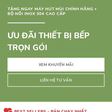
TẶNG NGAY MÁY HÚT MÙI CHÍNH HÃNG +
BỘ NỒI INOX 304 CAO CẤP
ƯU ĐÃI THIẾT BỊ BẾP
TRỌN GÓI
XEM KHUYẾN MÃI
LIÊN HỆ TƯ VẤN
BEST SELLERS - BÁN CHẠY NHẤT