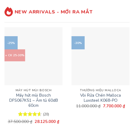
NEW ARRIVALS - MỚI RA MẮT
-25%
-30%
+ CK 25-30%
MÁY HÚT MÙI BOSCH
THƯƠNG HIỆU MALLOCA
Máy hút mùi Bosch
Vòi Rửa Chén Malloca
DFS067K51 – Âm tủ 60dB
Luxsteel K068-PO
60cm
Giá
Giá
11.000.000
₫
7.700.000
₫
gốc
hiện
là:
tại
(20)
11.000.000 ₫.
là:
Giá
Giá
7.70
37.500.000
Được xếp
₫
28.125.000
₫
gốc
hiện
hạng
4.6
là:
tại
5 sao
37.500.000 ₫.
là: