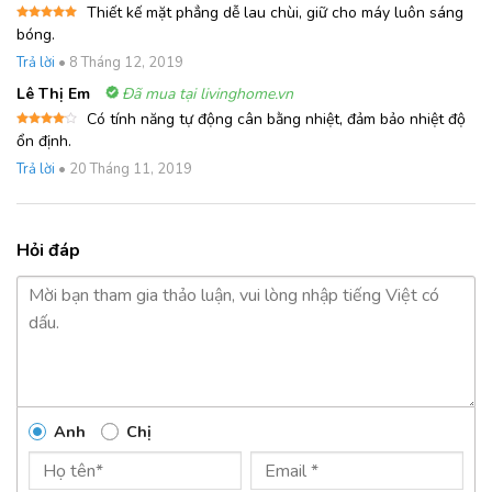
Thiết kế mặt phẳng dễ lau chùi, giữ cho máy luôn sáng
Được xếp
bóng.
hạng
5
5
sao
Trả lời
•
8 Tháng 12, 2019
Lê Thị Em
Đã mua tại livinghome.vn
Có tính năng tự động cân bằng nhiệt, đảm bảo nhiệt độ
Được
ổn định.
xếp
hạng
4
Trả lời
•
20 Tháng 11, 2019
5 sao
Hỏi đáp
Anh
Chị