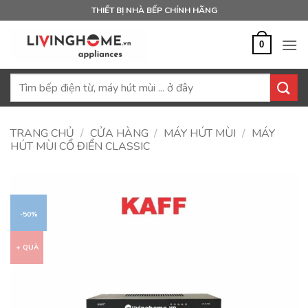
Bỏ
THIẾT BỊ NHÀ BẾP CHÍNH HÃNG
qua
nội
0
dung
Tìm
kiếm:
TRANG CHỦ
/
CỬA HÀNG
/
MÁY HÚT MÙI
/
MÁY
HÚT MÙI CỔ ĐIỂN CLASSIC
-50%
+ QUÀ