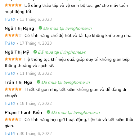
Dễ dàng tháo lắp và vệ sinh bộ lọc, giữ cho máy luôn
Được xếp
hoạt động tốt.
hạng
5
5
sao
Trả lời
•
13 Tháng 6, 2023
Ngô Thị Rạng
Đã mua tại livinghome.vn
Có tính năng chế độ hút và tái tạo không khí trong nhà.
Được
Trả lời
•
17 Tháng 4, 2023
xếp
hạng
4
5 sao
Ngô Thị Mỹ
Đã mua tại livinghome.vn
Hệ thống lọc khí hiệu quả, giúp duy trì không gian bếp
Được xếp
thông thoáng và sạch sẽ.
hạng
5
5
sao
Trả lời
•
11 Tháng 8, 2022
Trần Thị Nga
Đã mua tại livinghome.vn
Thiết kế gọn nhẹ, tiết kiệm không gian và dễ dàng di
Được xếp
chuyển.
hạng
5
5
sao
Trả lời
•
18 Tháng 7, 2022
Phạm Thanh Kiên
Đã mua tại livinghome.vn
Có tính năng hẹn giờ hoạt động, tiện lợi và tiết kiệm thời
Được
gian.
xếp
hạng
4
Trả lời
•
30 Tháng 6, 2022
5 sao