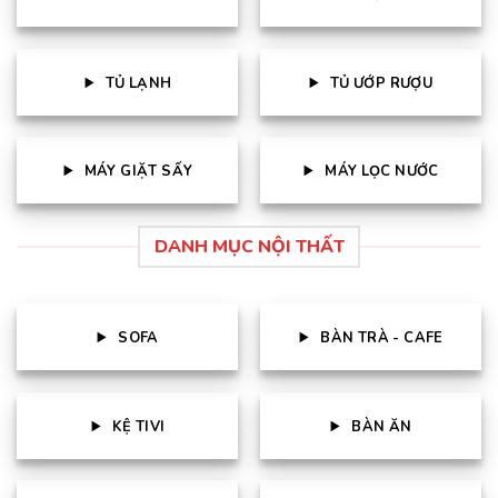
TỦ LẠNH
TỦ ƯỚP RƯỢU
MÁY GIẶT SẤY
MÁY LỌC NƯỚC
DANH MỤC NỘI THẤT
SOFA
BÀN TRÀ - CAFE
KỆ TIVI
BÀN ĂN