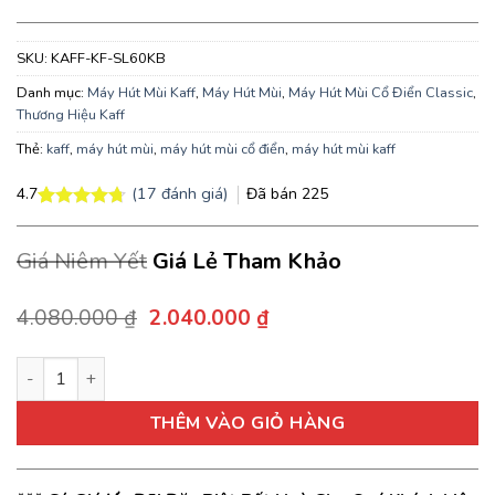
SKU:
KAFF-KF-SL60KB
Danh mục:
Máy Hút Mùi Kaff
,
Máy Hút Mùi
,
Máy Hút Mùi Cổ Điển Classic
,
Thương Hiệu Kaff
Thẻ:
kaff
,
máy hút mùi
,
máy hút mùi cổ điển
,
máy hút mùi kaff
(
17
đánh giá)
Đã bán
225
4.7
4.7
17
trên 5
dựa trên
Giá Niêm Yết
Giá Lẻ Tham Khảo
đánh giá
Giá
Giá
4.080.000
₫
2.040.000
₫
gốc
hiện
là:
tại
Máy hút mùi Kaff KF-SL60KB thiết kế thân máy bằng sơn tĩnh đ
4.080.000 ₫.
là:
2.040.000 ₫.
THÊM VÀO GIỎ HÀNG