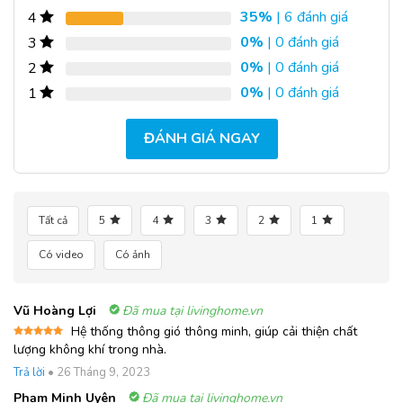
35%
| 6 đánh giá
4
0%
| 0 đánh giá
3
0%
| 0 đánh giá
2
0%
| 0 đánh giá
1
ĐÁNH GIÁ NGAY
Tất cả
5
4
3
2
1
Có video
Có ảnh
Vũ Hoàng Lợi
Đã mua tại livinghome.vn
Hệ thống thông gió thông minh, giúp cải thiện chất
Được xếp
lượng không khí trong nhà.
hạng
5
5
sao
Trả lời
•
26 Tháng 9, 2023
Phạm Minh Uyên
Đã mua tại livinghome.vn