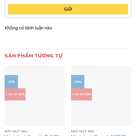
GỬI
Không có bình luận nào
SẢN PHẨM TƯƠNG TỰ
-20%
-20%
+ CK 30-40%
+ CK 30-40%
MÁY HÚT MÙI
MÁY HÚT MÙI