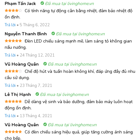
Phạm Tấn Jack
Đã mua tại livinghome.vn
Có tính năng tự động cân bằng nhiệt, đảm bảo nhiệt độ
Được
ổn định.
xếp
hạng
4
Trả lời
•
5 Tháng 6, 2022
5 sao
Nguyễn Thanh Bình
Đã mua tại livinghome.vn
Đèn LED chiếu sáng mạnh mẽ, làm sáng tỏ không gian
Được xếp
nấu nướng.
hạng
5
5
sao
Trả lời
•
24 Tháng 12, 2021
Vũ Hoàng Quân
Đã mua tại livinghome.vn
Chế độ hút và tuần hoàn không khí, đáp ứng đầy đủ nhu
Được
cầu sử dụng.
xếp
hạng
4
Trả lời
•
23 Tháng 7, 2021
5 sao
Lê Thị Hạnh
Đã mua tại livinghome.vn
Dễ dàng vệ sinh và bảo dưỡng, đảm bảo máy luôn hoạt
Được xếp
động ổn định.
hạng
5
5
sao
Trả lời
•
13 Tháng 4, 2021
Vũ Hoàng Quân
Đã mua tại livinghome.vn
Có đèn chiếu sáng hiệu quả, giúp tăng cường ánh sáng
Được xếp
cho bếp.