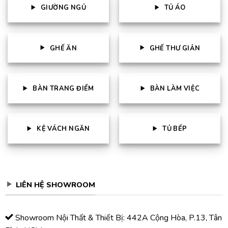
GIƯỜNG NGỦ
TỦ ÁO
GHẾ ĂN
GHẾ THƯ GIẢN
BÀN TRANG ĐIỂM
BÀN LÀM VIỆC
KỆ VÁCH NGĂN
TỦ BẾP
LIÊN HỆ SHOWROOM
Showroom Nội Thất & Thiết Bị: 442A Cộng Hòa, P.13, Tân