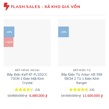
FLASH SALES - XẢ KHO GIÁ VỐN
-40%
-20%
+ QUÀ
BẾP HỒNG NGOẠI
BẾP ĐIỆN TỪ
Bếp Điện Kaff KF-FL101CC
Bếp Điện Từ Arber AB 559
73CM 2 Điện Mặt Kính
59CM 2 Từ 1 Điện Kính
Crystal
Kanger
(16)
(16)
Giá
Giá
Giá
Giá
10.800.000
Được xếp
₫
6.480.000
₫
14.500.000
Được xếp
₫
11.600.000
₫
gốc
hiện
gốc
hiện
hạng
4.44
hạng
4.63
là:
tại
là:
tại
5 sao
5 sao
10.800.000 ₫.
là:
14.500.000 ₫.
là:
6.480.000 ₫.
11.6