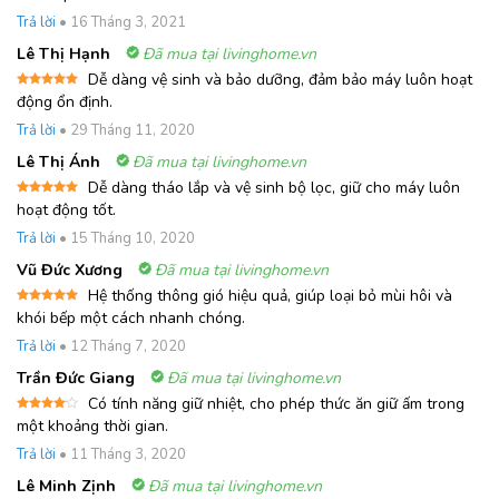
hạng
5
5
sao
Trả lời
•
16 Tháng 3, 2021
Lê Thị Hạnh
Đã mua tại livinghome.vn
Dễ dàng vệ sinh và bảo dưỡng, đảm bảo máy luôn hoạt
Được xếp
động ổn định.
hạng
5
5
sao
Trả lời
•
29 Tháng 11, 2020
Lê Thị Ánh
Đã mua tại livinghome.vn
Dễ dàng tháo lắp và vệ sinh bộ lọc, giữ cho máy luôn
Được xếp
hoạt động tốt.
hạng
5
5
sao
Trả lời
•
15 Tháng 10, 2020
Vũ Đức Xương
Đã mua tại livinghome.vn
Hệ thống thông gió hiệu quả, giúp loại bỏ mùi hôi và
Được xếp
khói bếp một cách nhanh chóng.
hạng
5
5
sao
Trả lời
•
12 Tháng 7, 2020
Trần Đức Giang
Đã mua tại livinghome.vn
Có tính năng giữ nhiệt, cho phép thức ăn giữ ấm trong
Được
một khoảng thời gian.
xếp
hạng
4
Trả lời
•
11 Tháng 3, 2020
5 sao
Lê Minh Zịnh
Đã mua tại livinghome.vn