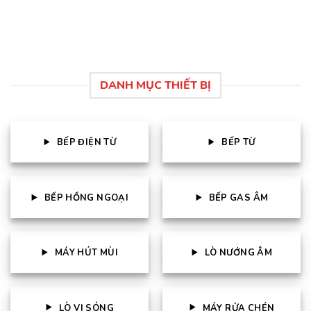
28.125.000 ₫.
DANH MỤC THIẾT BỊ
BẾP ĐIỆN TỪ
BẾP TỪ
BẾP HỒNG NGOẠI
BẾP GAS ÂM
MÁY HÚT MÙI
LÒ NƯỚNG ÂM
LÒ VI SÓNG
MÁY RỬA CHÉN