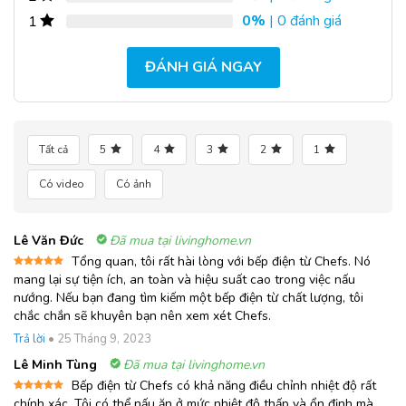
0%
| 0 đánh giá
1
ĐÁNH GIÁ NGAY
Tất cả
5
4
3
2
1
Có video
Có ảnh
Lê Văn Đức
Đã mua tại livinghome.vn
Tổng quan, tôi rất hài lòng với bếp điện từ Chefs. Nó
Được xếp
mang lại sự tiện ích, an toàn và hiệu suất cao trong việc nấu
hạng
5
5
nướng. Nếu bạn đang tìm kiếm một bếp điện từ chất lượng, tôi
sao
chắc chắn sẽ khuyên bạn nên xem xét Chefs.
Trả lời
•
25 Tháng 9, 2023
Lê Minh Tùng
Đã mua tại livinghome.vn
Bếp điện từ Chefs có khả năng điều chỉnh nhiệt độ rất
Được xếp
chính xác. Tôi có thể nấu ăn ở mức nhiệt độ thấp và ổn định mà