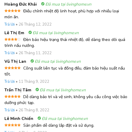
Hoàng Đức Khải
Đã mua tại livinghome.vn
Điều chỉnh nhiệt độ linh hoạt, phù hợp với nhiều loại
Được xếp
món ăn.
hạng
5
5
sao
Trả lời
•
26 Tháng 12, 2022
Lê Thị Em
Đã mua tại livinghome.vn
Đèn báo hiệu trạng thái nhiệt độ, dễ dàng theo dõi quá
Được
trình nấu nướng.
xếp
hạng
4
Trả lời
•
26 Tháng 11, 2022
5 sao
Vũ Thị Lan
Đã mua tại livinghome.vn
Công suất liên tục và đồng đều, đảm bảo hiệu suất nấu
Được xếp
tốt.
hạng
5
5
sao
Trả lời
•
11 Tháng 9, 2022
Trần Thị Tâm
Đã mua tại livinghome.vn
Dễ dàng bảo trì và vệ sinh, không yêu cầu công việc bảo
Được xếp
dưỡng phức tạp.
hạng
5
5
sao
Trả lời
•
26 Tháng 8, 2022
Lê Minh Chiến
Đã mua tại livinghome.vn
Sản phẩm dễ dàng lắp đặt và sử dụng.
Được xếp