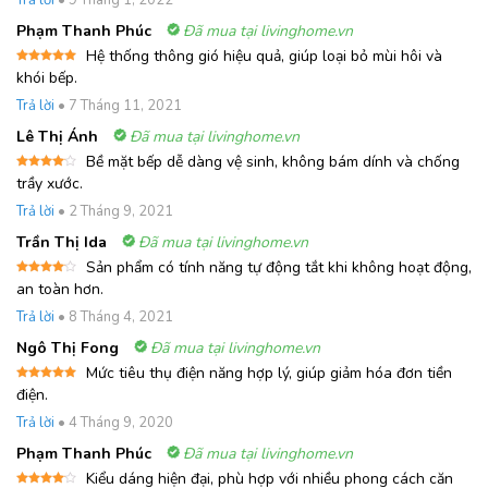
hạng
5
5
sao
Phạm Thanh Phúc
Đã mua tại livinghome.vn
Hệ thống thông gió hiệu quả, giúp loại bỏ mùi hôi và
Được xếp
khói bếp.
hạng
5
5
sao
Trả lời
•
7 Tháng 11, 2021
Lê Thị Ánh
Đã mua tại livinghome.vn
Bề mặt bếp dễ dàng vệ sinh, không bám dính và chống
Được
trầy xước.
xếp
hạng
4
Trả lời
•
2 Tháng 9, 2021
5 sao
Trần Thị Ida
Đã mua tại livinghome.vn
Sản phẩm có tính năng tự động tắt khi không hoạt động,
Được
an toàn hơn.
xếp
hạng
4
Trả lời
•
8 Tháng 4, 2021
5 sao
Ngô Thị Fong
Đã mua tại livinghome.vn
Mức tiêu thụ điện năng hợp lý, giúp giảm hóa đơn tiền
Được xếp
điện.
hạng
5
5
sao
Trả lời
•
4 Tháng 9, 2020
Phạm Thanh Phúc
Đã mua tại livinghome.vn
Kiểu dáng hiện đại, phù hợp với nhiều phong cách căn