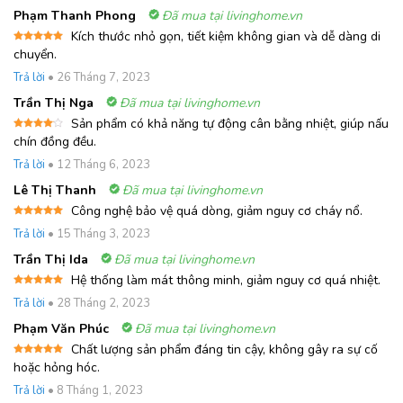
Phạm Thanh Phong
Đã mua tại livinghome.vn
Kích thước nhỏ gọn, tiết kiệm không gian và dễ dàng di
Được xếp
chuyển.
hạng
5
5
sao
Trả lời
•
26 Tháng 7, 2023
Trần Thị Nga
Đã mua tại livinghome.vn
Sản phẩm có khả năng tự động cân bằng nhiệt, giúp nấu
Được
chín đồng đều.
xếp
hạng
4
Trả lời
•
12 Tháng 6, 2023
5 sao
Lê Thị Thanh
Đã mua tại livinghome.vn
Công nghệ bảo vệ quá dòng, giảm nguy cơ cháy nổ.
Được xếp
Trả lời
•
15 Tháng 3, 2023
hạng
5
5
sao
Trần Thị Ida
Đã mua tại livinghome.vn
Hệ thống làm mát thông minh, giảm nguy cơ quá nhiệt.
Được xếp
Trả lời
•
28 Tháng 2, 2023
hạng
5
5
sao
Phạm Văn Phúc
Đã mua tại livinghome.vn
Chất lượng sản phẩm đáng tin cậy, không gây ra sự cố
Được xếp
hoặc hỏng hóc.
hạng
5
5
sao
Trả lời
•
8 Tháng 1, 2023