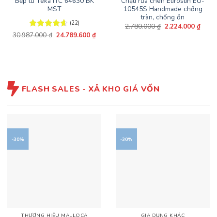
Bếp từ Teka ITC 64630 BK
Chậu rửa chén Eurosun EU-
MST
10545S Handmade chống
tràn, chống ồn
(22)
Giá
Giá
2.780.000
₫
2.224.000
₫
gốc
hiện
Giá
Giá
30.987.000
Được xếp
₫
24.789.600
₫
là:
tại
gốc
hiện
hạng
4.59
2.780.000 ₫.
là:
là:
tại
5 sao
2.224
30.987.000 ₫.
là:
24.789.600 ₫.
FLASH SALES - XẢ KHO GIÁ VỐN
-30%
-30%
THƯƠNG HIỆU MALLOCA
GIA DỤNG KHÁC