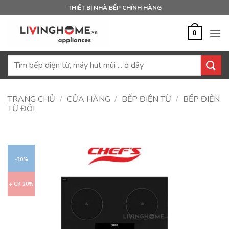
Bỏ
THIẾT BỊ NHÀ BẾP CHÍNH HÃNG
qua
nội
0
dung
Tìm
kiếm:
TRANG CHỦ
/
CỬA HÀNG
/
BẾP ĐIỆN TỪ
/
BẾP ĐIỆN
TỪ ĐÔI
-30%
+ CK 20%