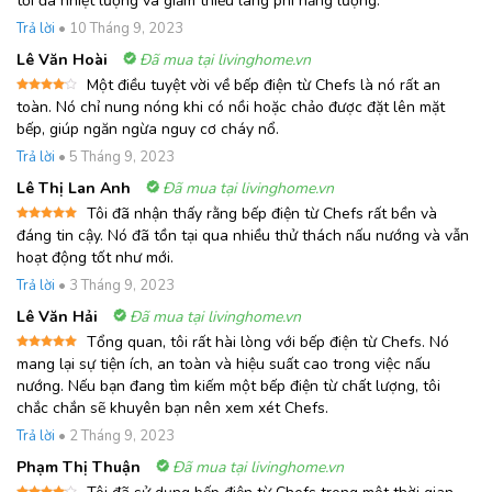
tối đa nhiệt lượng và giảm thiểu lãng phí năng lượng.
5 sao
Trả lời
•
10 Tháng 9, 2023
Lê Văn Hoài
Đã mua tại livinghome.vn
Một điều tuyệt vời về bếp điện từ Chefs là nó rất an
Được
toàn. Nó chỉ nung nóng khi có nồi hoặc chảo được đặt lên mặt
xếp
bếp, giúp ngăn ngừa nguy cơ cháy nổ.
hạng
4
5 sao
Trả lời
•
5 Tháng 9, 2023
Lê Thị Lan Anh
Đã mua tại livinghome.vn
Tôi đã nhận thấy rằng bếp điện từ Chefs rất bền và
Được xếp
đáng tin cậy. Nó đã tồn tại qua nhiều thử thách nấu nướng và vẫn
hạng
5
5
hoạt động tốt như mới.
sao
Trả lời
•
3 Tháng 9, 2023
Lê Văn Hải
Đã mua tại livinghome.vn
Tổng quan, tôi rất hài lòng với bếp điện từ Chefs. Nó
Được xếp
mang lại sự tiện ích, an toàn và hiệu suất cao trong việc nấu
hạng
5
5
nướng. Nếu bạn đang tìm kiếm một bếp điện từ chất lượng, tôi
sao
chắc chắn sẽ khuyên bạn nên xem xét Chefs.
Trả lời
•
2 Tháng 9, 2023
Phạm Thị Thuận
Đã mua tại livinghome.vn