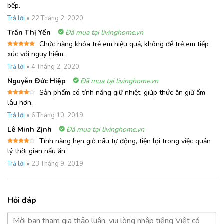
Được
bếp.
xếp
hạng
4
Trả lời
•
22 Tháng 2, 2020
5 sao
Trần Thị Yến
Đã mua tại livinghome.vn
Chức năng khóa trẻ em hiệu quả, không để trẻ em tiếp
Được xếp
xúc với nguy hiểm.
hạng
5
5
sao
Trả lời
•
4 Tháng 2, 2020
Nguyễn Đức Hiệp
Đã mua tại livinghome.vn
Sản phẩm có tính năng giữ nhiệt, giúp thức ăn giữ ấm
Được
lâu hơn.
xếp
hạng
4
Trả lời
•
6 Tháng 10, 2019
5 sao
Lê Minh Zịnh
Đã mua tại livinghome.vn
Tính năng hẹn giờ nấu tự động, tiện lợi trong việc quản
Được
lý thời gian nấu ăn.
xếp
hạng
4
Trả lời
•
23 Tháng 9, 2019
5 sao
Hỏi đáp