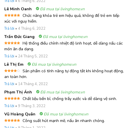
Trả lời
•
6 Tháng 6, 2022
hạng
5
5
sao
Lê Minh Oanh
Đã mua tại livinghome.vn
Chức năng khóa trẻ em hiệu quả, không để trẻ em tiếp
Được xếp
xúc với nguy hiểm.
hạng
5
5
sao
Trả lời
•
4 Tháng 6, 2022
Trần Đức Giang
Đã mua tại livinghome.vn
Hệ thống điều chỉnh nhiệt độ linh hoạt, dễ dàng nấu các
Được xếp
món ăn đa dạng.
hạng
5
5
sao
Trả lời
•
24 Tháng 5, 2022
Lê Thị Em
Đã mua tại livinghome.vn
Sản phẩm có tính năng tự động tắt khi không hoạt động,
Được
an toàn hơn.
xếp
hạng
4
Trả lời
•
14 Tháng 4, 2022
5 sao
Phạm Thị Ánh
Đã mua tại livinghome.vn
Chất liệu bền bỉ, chống trầy xước và dễ dàng vệ sinh.
Được xếp
Trả lời
•
9 Tháng 3, 2022
hạng
5
5
sao
Vũ Hoàng Quân
Đã mua tại livinghome.vn
Công suất hút mạnh mẽ, nấu ăn nhanh chóng.
Được xếp
Trả lời
•
9 Tháng 1, 2022