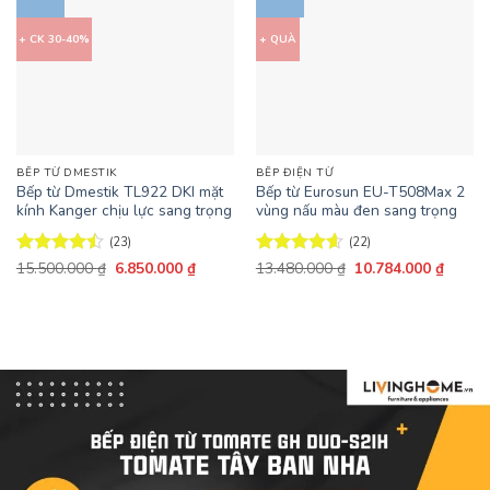
+ CK 30-40%
+ QUÀ
BẾP TỪ DMESTIK
BẾP ĐIỆN TỪ
Bếp từ Dmestik TL922 DKI mặt
Bếp từ Eurosun EU-T508Max 2
kính Kanger chịu lực sang trọng
vùng nấu màu đen sang trọng
(23)
(22)
Giá
Giá
Giá
Giá
Được xếp
15.500.000
₫
6.850.000
₫
Được xếp
13.480.000
₫
10.784.000
₫
gốc
hiện
gốc
hiện
hạng
4.48
hạng
4.59
là:
tại
là:
tại
5 sao
5 sao
15.500.000 ₫.
là:
13.480.000 ₫.
là:
6.850.000 ₫.
10.784