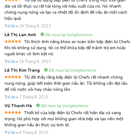
Tôi đã sử dụng bếp điện từ Chefs trong một thời gian
Được
dài và tôi thực sự rất hài lòng với hiệu suất của nó. Nó nhanh
xếp
chóng nung nóng và tạo ra nhiệt độ ổn định để nấu ăn một cách
hạng
4
5 sao
hiệu quả.
Trả lời
•
24 Tháng 8, 2023
Lê Thị Lan Anh
Đã mua tại livinghome.vn
Tôi thích tính năng khóa an toàn trên bếp điện từ Chefs.
Được xếp
Khi tôi không sử dụng, tôi có thể khóa bếp để tránh trẻ em hoặc
hạng
5
5
người khác vô tình bật nó.
sao
Trả lời
•
15 Tháng 8, 2023
Lê Thị Kim Trang
Đã mua tại livinghome.vn
Tôi đã thấy rằng bếp điện từ Chefs rất nhanh chóng
Được xếp
nung nóng, giúp tiết kiệm thời gian nấu ăn. Tôi không cần đợi lâu
hạng
5
5
để nồi nước sôi hay chảo nóng lên.
sao
Trả lời
•
7 Tháng 8, 2023
Vũ Thanh Hà
Đã mua tại livinghome.vn
Thiết kế của bếp điện từ Chefs rất hiện đại và sang
Được xếp
trọng. Nó phù hợp với mọi không gian nhà bếp và tạo nên một
hạng
5
5
không gian nấu ăn thực sự tinh tế.
sao
Trả lời
•
6 Tháng 8, 2023