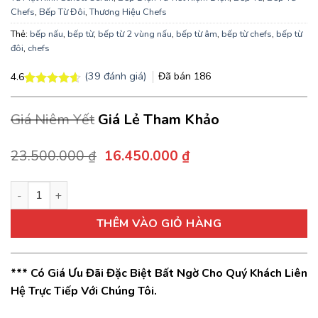
Chefs
,
Bếp Từ Đôi
,
Thương Hiệu Chefs
Thẻ:
bếp nấu
,
bếp từ
,
bếp từ 2 vùng nấu
,
bếp từ âm
,
bếp từ chefs
,
bếp từ
đôi
,
chefs
(
39
đánh giá)
Đã bán
186
4.6
4.6
39
trên 5
dựa trên
Giá Niêm Yết
Giá Lẻ Tham Khảo
đánh giá
Giá
Giá
23.500.000
₫
16.450.000
₫
gốc
hiện
là:
tại
Bếp từ Chefs EH-DIH888P cao cấp nhập khẩu Đức số lượng
23.500.000 ₫.
là:
16.450.000 ₫.
THÊM VÀO GIỎ HÀNG
*** Có Giá Ưu Đãi Đặc Biệt Bất Ngờ Cho Quý Khách Liên
Hệ Trực Tiếp Với Chúng Tôi.