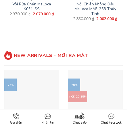
Vòi Rửa Chén Malloca
Nồi Chiên Không Dầu
K061-SS
Malloca MAF-25B Thủy
Tinh
Giá
Giá
2.970.000
₫
2.079.000
₫
gốc
hiện
Giá
Giá
2.860.000
₫
2.002.000
₫
là:
tại
gốc
hiện
2.970.000 ₫.
là:
là:
tại
2.079.000 ₫.
2.860.000 ₫.
là:
2.002
NEW ARRIVALS - MỚI RA MẮT
-25%
-20%
+ CK 20-25%
Gọi điện
Nhắn tin
Chat zalo
Chat Facebook