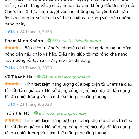
hạng
5
5
không cần lo lắng về sự cháy hoặc nấu chín không đều.Bếp điện từ
sao
Chefs là một lựa chọn tuyệt vời cho những người yêu thích nấu
ăn. Nó mang lại sự tiện ích và hiệu suất cao trong việc nấu nướng
hàng ngày.
Trả lời
•
24 Tháng 9, 2023
Phạm Minh Khánh
Đã mua tại livinghome.vn
Bếp điện từ Chefs có nhiều chức năng đa dạng, từ hâm
Được
nóng đến nấu chảo và hấp. Điều này giúp tôi mở rộng khả năng
xếp
nấu nướng và tạo ra những món ăn đa dạng.
hạng
4
5 sao
Trả lời
•
21 Tháng 9, 2023
Vũ Thanh Hà
Đã mua tại livinghome.vn
Tính tiết kiệm năng lượng của bếp điện từ Chefs là điều
Được
tôi rất đánh giá cao. Nó sử dụng công nghệ hiện đại để tận dụng
xếp
tối đa nhiệt lượng và giảm thiểu lãng phí năng lượng.
hạng
4
5 sao
Trả lời
•
21 Tháng 9, 2023
Trần Thị Hà
Đã mua tại livinghome.vn
Tính tiết kiệm năng lượng của bếp điện từ Chefs là điều
Được
tôi rất đánh giá cao. Nó sử dụng công nghệ hiện đại để tận dụng
xếp
tối đa nhiệt lượng và giảm thiểu lãng phí năng lượng.
hạng
4
5 sao