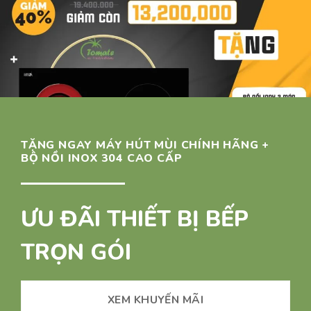
TẶNG NGAY MÁY HÚT MÙI CHÍNH HÃNG +
BỘ NỒI INOX 304 CAO CẤP
ƯU ĐÃI THIẾT BỊ BẾP
TRỌN GÓI
XEM KHUYẾN MÃI