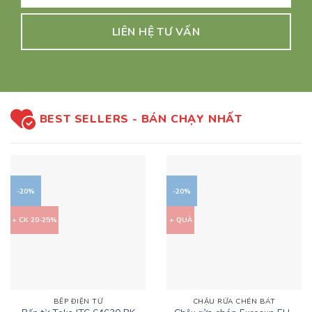
LIÊN HỆ TƯ VẤN
BEST SELLERS - BÁN CHẠY NHẤT
-20%
-20%
+ CK 20-25%
+ QUÀ
BẾP ĐIỆN TỪ
CHẬU RỬA CHÉN BÁT