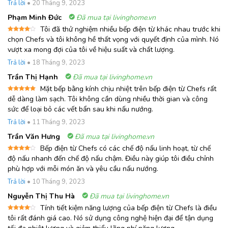
Trả lời
•
20 Tháng 9, 2023
Phạm Minh Đức
Đã mua tại livinghome.vn
Tôi đã thử nghiệm nhiều bếp điện từ khác nhau trước khi
Được
chọn Chefs và tôi không hề thất vọng với quyết định của mình. Nó
xếp
vượt xa mong đợi của tôi về hiệu suất và chất lượng.
hạng
4
5 sao
Trả lời
•
18 Tháng 9, 2023
Trần Thị Hạnh
Đã mua tại livinghome.vn
Mặt bếp bằng kính chịu nhiệt trên bếp điện từ Chefs rất
Được xếp
dễ dàng làm sạch. Tôi không cần dùng nhiều thời gian và công
hạng
5
5
sức để loại bỏ các vết bẩn sau khi nấu nướng.
sao
Trả lời
•
11 Tháng 9, 2023
Trần Văn Hưng
Đã mua tại livinghome.vn
Bếp điện từ Chefs có các chế độ nấu linh hoạt, từ chế
Được
độ nấu nhanh đến chế độ nấu chậm. Điều này giúp tôi điều chỉnh
xếp
phù hợp với mỗi món ăn và yêu cầu nấu nướng.
hạng
4
5 sao
Trả lời
•
10 Tháng 9, 2023
Nguyễn Thị Thu Hà
Đã mua tại livinghome.vn
Tính tiết kiệm năng lượng của bếp điện từ Chefs là điều
Được
tôi rất đánh giá cao. Nó sử dụng công nghệ hiện đại để tận dụng
xếp
hạng
4