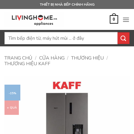
Bỏ
THIẾT BỊ NHÀ BẾP CHÍNH HÃNG
qua
nội
0
dung
Tìm
kiếm:
TRANG CHỦ
/
CỬA HÀNG
/
THƯƠNG HIỆU
/
THƯƠNG HIỆU KAFF
-15%
+ QUÀ