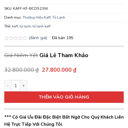
SKU:
KAFF-KF-BCD523W
Danh mục:
Thương Hiệu Kaff
,
Tủ Lạnh
Thẻ:
kaff
,
tủ lạnh
,
tủ lạnh kaff
(đánh giá)
Đã bán
195
Được
xếp
Giá Niêm Yết
Giá Lẻ Tham Khảo
hạng
0.0
5
sao
Giá
Giá
32.800.000
₫
27.800.000
₫
gốc
hiện
là:
tại
Tủ lạnh Kaff KF-BCD523W Side By Side dạng French Door số 
32.800.000 ₫.
là:
27.800.000 ₫.
THÊM VÀO GIỎ HÀNG
*** Có Giá Ưu Đãi Đặc Biệt Bất Ngờ Cho Quý Khách Liên
Hệ Trực Tiếp Với Chúng Tôi.