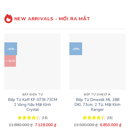
5 sao
3.388.000 ₫.
13.500.000 ₫.
là:
10.8
NEW ARRIVALS - MỚI RA MẮT
-40%
-49%
+ QUÀ
BẾP ĐIỆN TỪ
BẾP TỪ DMESTIK
Bếp Từ Kaff KF-073II 73CM
Bếp Từ Dmestik ML 288
2 Vùng Nấu Mặt Kính
DKI, 73cm, 2 Từ, Mặt Kính
Crystal
Kanger
(16)
(18)
Giá
Giá
Giá
Giá
11.880.000
Được xếp
₫
7.128.000
₫
13.500.000
Được xếp
₫
6.850.000
₫
gốc
hiện
gốc
hiện
hạng
4.38
hạng
4.39