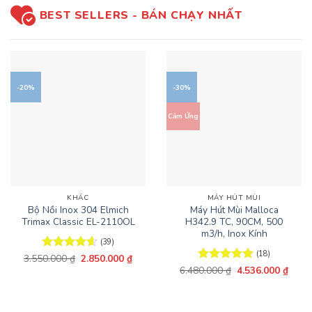
BEST SELLERS - BÁN CHẠY NHẤT
-20%
-30%
Cảm Ứng
KHÁC
MÁY HÚT MÙI
Bộ Nồi Inox 304 Elmich
Máy Hút Mùi Malloca
Trimax Classic EL-2110OL
H342.9 TC, 90CM, 500
m3/h, Inox Kính
(39)
(18)
Giá
Giá
3.550.000
Được xếp
₫
2.850.000
₫
gốc
hiện
hạng
4.59
Giá
Giá
6.480.000
Được xếp
₫
4.536.000
₫
là:
tại
gốc
hiện
5 sao
hạng
5
5
3.550.000 ₫.
là:
là:
tại
sao
2.850.000 ₫.
6.480.000 ₫.
là:
4.536