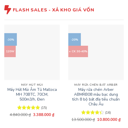
FLASH SALES - XẢ KHO GIÁ VỐN
-30%
-20%
120W
+ CK 30-40%
MÁY HÚT MÙI
MÁY RỬA CHÉN BÁT ARBER
Máy Hút Mùi Âm Tủ Malloca
Máy rửa chén Arber
MH 70BTC, 70CM,
ABMRB08 màu bạc dung
500m3/h, Đen
tích 8 bộ bát đĩa tiêu chuẩn
Châu Âu
(15)
(16)
Giá
Giá
4.840.000
Được xếp
₫
3.388.000
₫
gốc
hiện
hạng
5
5
Giá
Giá
13.500.000
Được xếp
₫
10.800.000
₫
là:
tại
gốc
hiện
sao
hạng
4.38
4.840.000 ₫.
là:
là:
tại