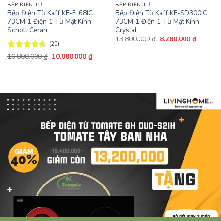
BẾP ĐIỆN TỪ
BẾP ĐIỆN TỪ
Bếp Điện Từ Kaff KF-FL68IC
Bếp Điện Từ Kaff KF-SD300IC
73CM 1 Điện 1 Từ Mặt Kính
73CM 1 Điện 1 Từ Mặt Kính
Schott Ceran
Crystal
Giá
Giá
13.800.000
₫
8.280.000
₫
gốc
hiện
(20)
là:
tại
Giá
Giá
Được xếp
16.800.000
₫
10.080.000
₫
13.800.000 ₫.
là:
gốc
hiện
hạng
4.6
8.280.0
là:
tại
5 sao
16.800.000 ₫.
là:
10.080.000 ₫.