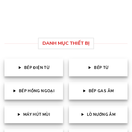
là:
tại
là:
tại
5 sao
5 sao
11.880.000 ₫.
là:
13.500.000 ₫.
là:
7.128.000 ₫.
6.85
DANH MỤC THIẾT BỊ
BẾP ĐIỆN TỪ
BẾP TỪ
BẾP HỒNG NGOẠI
BẾP GAS ÂM
MÁY HÚT MÙI
LÒ NƯỚNG ÂM