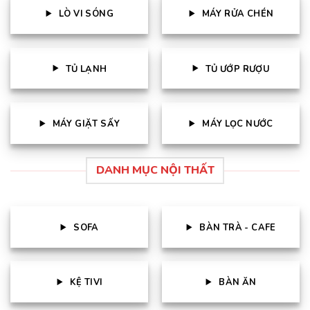
LÒ VI SÓNG
MÁY RỬA CHÉN
TỦ LẠNH
TỦ ƯỚP RƯỢU
MÁY GIẶT SẤY
MÁY LỌC NƯỚC
DANH MỤC NỘI THẤT
SOFA
BÀN TRÀ - CAFE
KỆ TIVI
BÀN ĂN