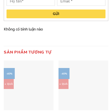
GỬI
Không có bình luận nào
SẢN PHẨM TƯƠNG TỰ
-40%
-40%
+ QUÀ
+ QUÀ