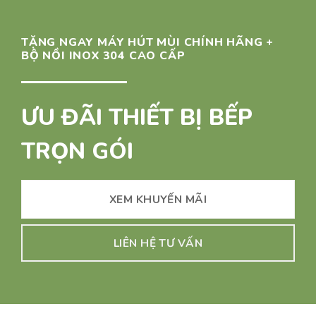
TẶNG NGAY MÁY HÚT MÙI CHÍNH HÃNG +
BỘ NỒI INOX 304 CAO CẤP
ƯU ĐÃI THIẾT BỊ BẾP
TRỌN GÓI
XEM KHUYẾN MÃI
LIÊN HỆ TƯ VẤN