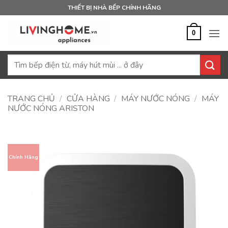
Bỏ
THIẾT BỊ NHÀ BẾP CHÍNH HÃNG
qua
nội
0
dung
Tìm
kiếm:
TRANG CHỦ
/
CỬA HÀNG
/
MÁY NƯỚC NÓNG
/
MÁY
NƯỚC NÓNG ARISTON
Chính Hãng