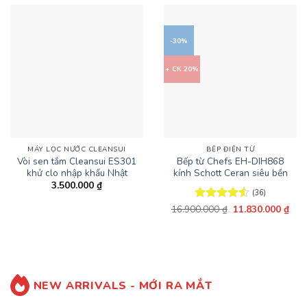
-30%
+ CK 20%
MÁY LỌC NƯỚC CLEANSUI
BẾP ĐIỆN TỪ
Vòi sen tắm Cleansui ES301
Bếp từ Chefs EH-DIH868
khử clo nhập khẩu Nhật
kính Schott Ceran siêu bền
3.500.000
₫
(36)
Giá
Giá
16.900.000
Được xếp
₫
11.830.000
₫
gốc
hiện
hạng
4.56
là:
tại
5 sao
16.900.000 ₫.
là:
11.8
NEW ARRIVALS - MỚI RA MẮT