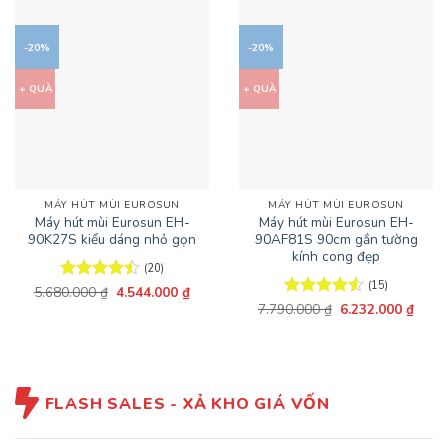
-20%
-20%
+ QUÀ
+ QUÀ
MÁY HÚT MÙI EUROSUN
MÁY HÚT MÙI EUROSUN
Máy hút mùi Eurosun EH-
Máy hút mùi Eurosun EH-
90K27S kiểu dáng nhỏ gọn
90AF81S 90cm gắn tường
kính cong đẹp
(20)
(15)
Giá
Giá
5.680.000
Được xếp
₫
4.544.000
₫
gốc
hiện
hạng
4.45
Giá
Giá
7.790.000
Được xếp
₫
6.232.000
₫
là:
tại
gốc
hiện
5 sao
hạng
4.53
5.680.000 ₫.
là:
là:
tại
5 sao
4.544.000 ₫.
7.790.000 ₫.
là:
6.232
FLASH SALES - XẢ KHO GIÁ VỐN