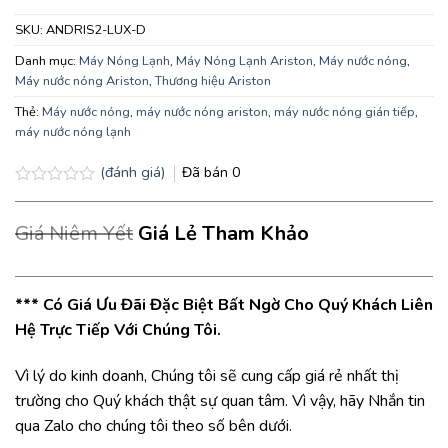
SKU:
ANDRIS2-LUX-D
Danh mục:
Máy Nóng Lạnh
,
Máy Nóng Lạnh Ariston
,
Máy nước nóng
,
Máy nước nóng Ariston
,
Thương hiệu Ariston
Thẻ:
Máy nước nóng
,
máy nước nóng ariston
,
máy nước nóng gián tiếp
,
máy nước nóng lạnh
(đánh giá)
Đã bán
0
Được
xếp
Giá Niêm Yết
Giá Lẻ Tham Khảo
hạng
0.0
5
sao
*** Có Giá Ưu Đãi Đặc Biệt Bất Ngờ Cho Quý Khách Liên
Hệ Trực Tiếp Với Chúng Tôi.
Vì lý do kinh doanh, Chúng tôi sẽ cung cấp giá rẻ nhất thị
trường cho Quý khách thật sự quan tâm. Vì vậy, hãy Nhắn tin
qua Zalo cho chúng tôi theo số bên dưới.