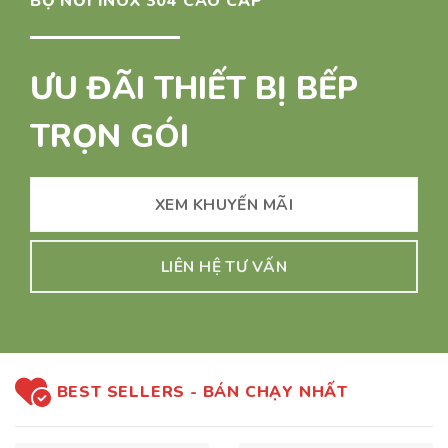
BỘ NỒI INOX 304 CAO CẤP
ƯU ĐÃI THIẾT BỊ BẾP
TRỌN GÓI
XEM KHUYẾN MÃI
LIÊN HỆ TƯ VẤN
BEST SELLERS - BÁN CHẠY NHẤT