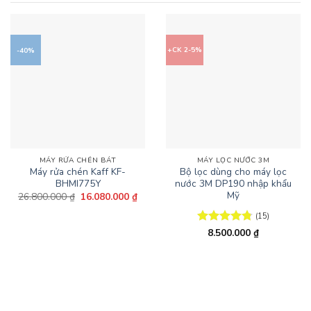
+CK 2-5%
-40%
MÁY RỬA CHÉN BÁT
MÁY LỌC NƯỚC 3M
Máy rửa chén Kaff KF-
Bộ lọc dùng cho máy lọc
BHMI775Y
nước 3M DP190 nhập khẩu
Mỹ
Giá
Giá
26.800.000
₫
16.080.000
₫
gốc
hiện
là:
tại
(15)
26.800.000 ₫.
là:
16.080.000 ₫.
Được xếp
8.500.000
₫
hạng
4.8
5
sao