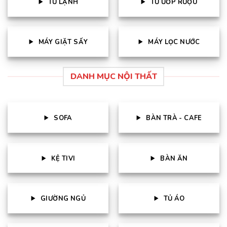
TỦ LẠNH
TỦ ƯỚP RƯỢU
MÁY GIẶT SẤY
MÁY LỌC NƯỚC
DANH MỤC NỘI THẤT
SOFA
BÀN TRÀ - CAFE
KỆ TIVI
BÀN ĂN
GIƯỜNG NGỦ
TỦ ÁO