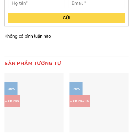
GỬI
Không có bình luận nào
SẢN PHẨM TƯƠNG TỰ
-30%
-20%
+ CK 20%
+ CK 20-25%