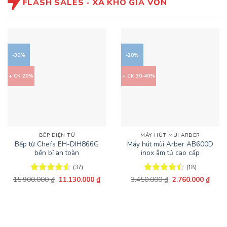
FLASH SALES - XẢ KHO GIÁ VỐN
-30%
-20%
+ CK 20%
+ CK 30-40%
BẾP ĐIỆN TỪ
MÁY HÚT MÙI ARBER
Bếp từ Chefs EH-DIH866G
Máy hút mùi Arber AB600D
bền bỉ an toàn
inox âm tủ cao cấp
(37)
(18)
Giá
Giá
Giá
Giá
15.900.000
Được xếp
₫
11.130.000
₫
3.450.000
Được xếp
₫
2.760.000
₫
gốc
hiện
gốc
hiện
hạng
4.54
hạng
4.44
là:
tại
là:
tại
5 sao
5 sao
15.900.000 ₫.
là:
3.450.000 ₫.
là:
11.130.000 ₫.
2.760