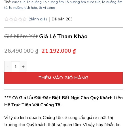
Thẻ:
eurosun
,
lò nướng
,
lò nướng âm
,
lò nướng âm eurosun
,
lò nướng âm
tủ
,
lò nướng tích hợp
,
lò vi sóng
(đánh giá)
Đã bán
263
Được
xếp
Giá Niêm Yết
Giá Lẻ Tham Khảo
hạng
0.0
5
sao
Giá
Giá
26.490.000
₫
21.192.000
₫
gốc
hiện
là:
tại
Lò nướng Eurosun OMS36EG tích hợp dung tích 36 lít số lượng
26.490.000 ₫.
là:
21.192.000 ₫.
THÊM VÀO GIỎ HÀNG
*** Có Giá Ưu Đãi Đặc Biệt Bất Ngờ Cho Quý Khách Liên
Hệ Trực Tiếp Với Chúng Tôi.
Vì lý do kinh doanh, Chúng tôi sẽ cung cấp giá rẻ nhất thị
trường cho Quý khách thật sự quan tâm. Vì vậy, hãy Nhắn tin