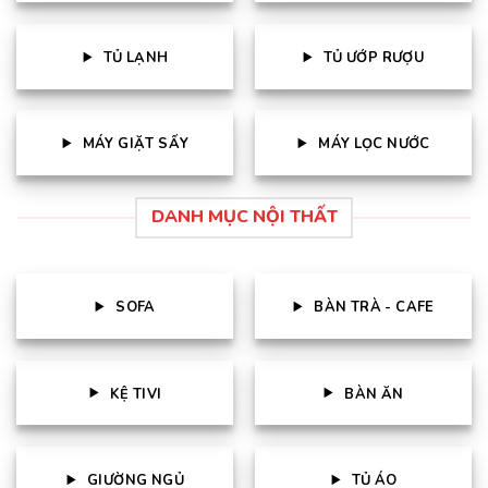
TỦ LẠNH
TỦ ƯỚP RƯỢU
MÁY GIẶT SẤY
MÁY LỌC NƯỚC
DANH MỤC NỘI THẤT
SOFA
BÀN TRÀ - CAFE
KỆ TIVI
BÀN ĂN
GIƯỜNG NGỦ
TỦ ÁO