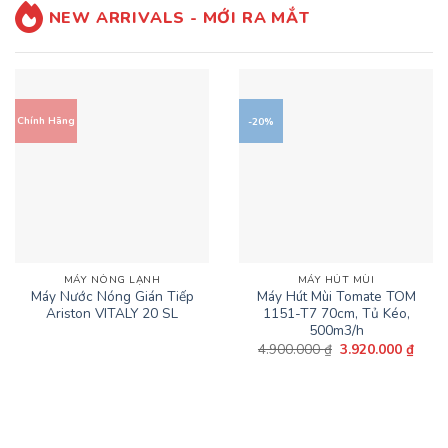
NEW ARRIVALS - MỚI RA MẮT
Chính Hãng
-20%
MÁY NÓNG LẠNH
MÁY HÚT MÙI
Máy Nước Nóng Gián Tiếp
Máy Hút Mùi Tomate TOM
Ariston VITALY 20 SL
1151-T7 70cm, Tủ Kéo,
500m3/h
Giá
Giá
4.900.000
₫
3.920.000
₫
gốc
hiện
là:
tại
4.900.000 ₫.
là:
3.920