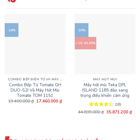
-10%
-20%
+ CK 20-25%
COMBO BẾP ĐIỆN TỪ VÀ MÁY HÚT MÙI HẤP DẪN
MÁY HÚT MÙI
Combo Bếp Từ Tomate GH
Máy hút mùi Teka DPL
DUO-S2I Và Máy Hút Mùi
ISLAND 1185 đảo sang
Tomate TOM 1151
trọng điều khiển cảm ứng
Giá
Giá
19.400.000
₫
17.460.000
₫
gốc
hiện
(18)
là:
tại
Giá
Giá
44.839.000
Được xếp
₫
35.871.200
₫
19.400.000 ₫.
là:
gốc
hiện
17.460.000 ₫.
hạng
4.39
là:
tại
5 sao
44.839.000 ₫.
là:
35.8