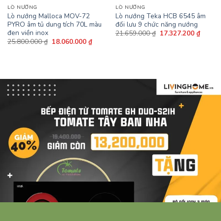
LÒ NƯỚNG
LÒ NƯỚNG
Lò nướng Malloca MOV-72
Lò nướng Teka HCB 6545 âm
PYRO âm tủ dung tích 70L màu
đối lưu 9 chức năng nướng
đen viền inox
Giá
Giá
21.659.000
₫
17.327.200
₫
gốc
hiện
Giá
Giá
25.800.000
₫
18.060.000
₫
là:
tại
gốc
hiện
21.659.000 ₫.
là:
là:
tại
17.327
25.800.000 ₫.
là:
18.060.000 ₫.