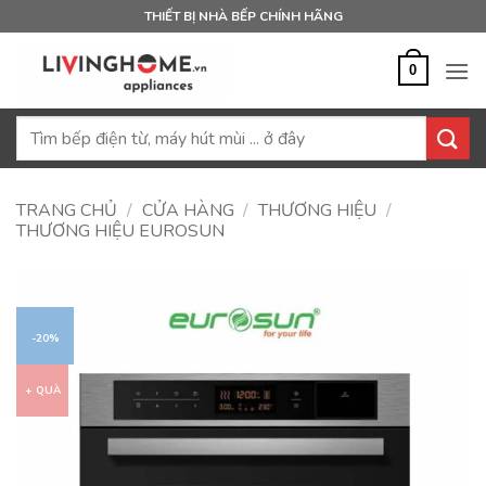
Bỏ
THIẾT BỊ NHÀ BẾP CHÍNH HÃNG
qua
nội
0
dung
Tìm
kiếm:
TRANG CHỦ
/
CỬA HÀNG
/
THƯƠNG HIỆU
/
THƯƠNG HIỆU EUROSUN
-20%
+ QUÀ