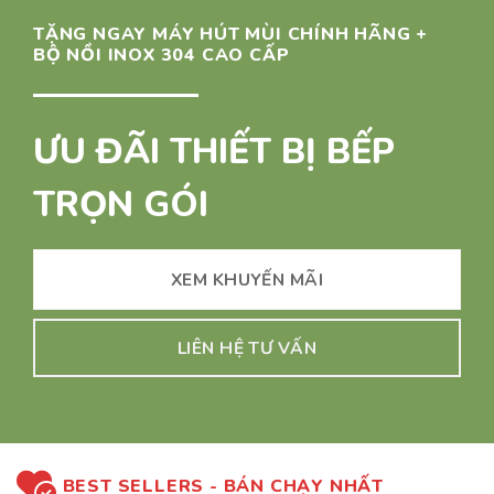
TẶNG NGAY MÁY HÚT MÙI CHÍNH HÃNG +
BỘ NỒI INOX 304 CAO CẤP
ƯU ĐÃI THIẾT BỊ BẾP
TRỌN GÓI
XEM KHUYẾN MÃI
LIÊN HỆ TƯ VẤN
BEST SELLERS - BÁN CHẠY NHẤT