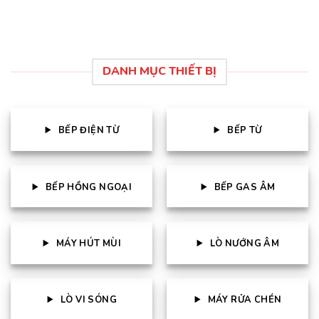
DANH MỤC THIẾT BỊ
BẾP ĐIỆN TỪ
BẾP TỪ
BẾP HỒNG NGOẠI
BẾP GAS ÂM
MÁY HÚT MÙI
LÒ NƯỚNG ÂM
LÒ VI SÓNG
MÁY RỬA CHÉN