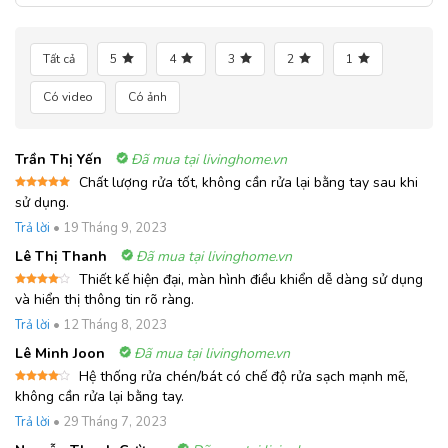
Tất cả
5
4
3
2
1
Có video
Có ảnh
Trần Thị Yến
Đã mua tại livinghome.vn
Chất lượng rửa tốt, không cần rửa lại bằng tay sau khi
Được xếp
sử dụng.
hạng
5
5
sao
Trả lời
•
19 Tháng 9, 2023
Lê Thị Thanh
Đã mua tại livinghome.vn
Thiết kế hiện đại, màn hình điều khiển dễ dàng sử dụng
Được
và hiển thị thông tin rõ ràng.
xếp
hạng
4
Trả lời
•
12 Tháng 8, 2023
5 sao
Lê Minh Joon
Đã mua tại livinghome.vn
Hệ thống rửa chén/bát có chế độ rửa sạch mạnh mẽ,
Được
không cần rửa lại bằng tay.
xếp
hạng
4
Trả lời
•
29 Tháng 7, 2023
5 sao