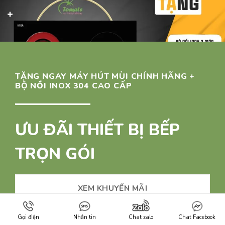
TẶNG NGAY MÁY HÚT MÙI CHÍNH HÃNG +
BỘ NỒI INOX 304 CAO CẤP
ƯU ĐÃI THIẾT BỊ BẾP
TRỌN GÓI
XEM KHUYẾN MÃI
Gọi điện
Nhắn tin
Chat zalo
Chat Facebook
LIÊN HỆ TƯ VẤN