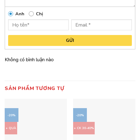
Anh
Chị
GỬI
Không có bình luận nào
SẢN PHẨM TƯƠNG TỰ
-20%
-20%
+ QUÀ
+ CK 30-40%