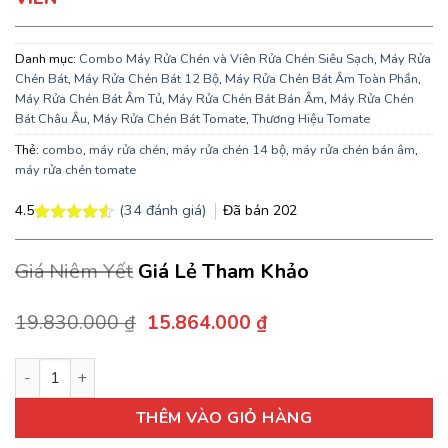
Danh mục:
Combo Máy Rửa Chén và Viên Rửa Chén Siêu Sạch
,
Máy Rửa
Chén Bát
,
Máy Rửa Chén Bát 12 Bộ
,
Máy Rửa Chén Bát Âm Toàn Phần
,
Máy Rửa Chén Bát Âm Tủ
,
Máy Rửa Chén Bát Bán Âm
,
Máy Rửa Chén
Bát Châu Âu
,
Máy Rửa Chén Bát Tomate
,
Thương Hiệu Tomate
Thẻ:
combo
,
máy rửa chén
,
máy rửa chén 14 bộ
,
máy rửa chén bán âm
,
máy rửa chén tomate
(
34
đánh giá)
Đã bán
202
4.5
4.5
34
trên 5
dựa trên
Giá Niêm Yết
Giá Lẻ Tham Khảo
đánh giá
Giá
Giá
19.830.000
₫
15.864.000
₫
gốc
hiện
là:
tại
Combo Máy Rửa Chén Tomate TOM 6014 14 Bộ Và Viên Rửa Ché
19.830.000 ₫.
là:
15.864.000 ₫.
THÊM VÀO GIỎ HÀNG