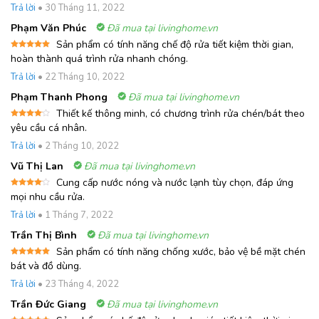
hạng
4
Trả lời
•
30 Tháng 11, 2022
5 sao
Phạm Văn Phúc
Đã mua tại livinghome.vn
Sản phẩm có tính năng chế độ rửa tiết kiệm thời gian,
Được xếp
hoàn thành quá trình rửa nhanh chóng.
hạng
5
5
sao
Trả lời
•
22 Tháng 10, 2022
Phạm Thanh Phong
Đã mua tại livinghome.vn
Thiết kế thông minh, có chương trình rửa chén/bát theo
Được
yêu cầu cá nhân.
xếp
hạng
4
Trả lời
•
2 Tháng 10, 2022
5 sao
Vũ Thị Lan
Đã mua tại livinghome.vn
Cung cấp nước nóng và nước lạnh tùy chọn, đáp ứng
Được
mọi nhu cầu rửa.
xếp
hạng
4
Trả lời
•
1 Tháng 7, 2022
5 sao
Trần Thị Bình
Đã mua tại livinghome.vn
Sản phẩm có tính năng chống xước, bảo vệ bề mặt chén
Được xếp
bát và đồ dùng.
hạng
5
5
sao
Trả lời
•
23 Tháng 4, 2022
Trần Đức Giang
Đã mua tại livinghome.vn