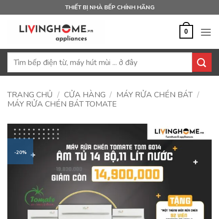
Bỏ
THIẾT BỊ NHÀ BẾP CHÍNH HÃNG
qua
nội
0
dung
Tìm
kiếm:
TRANG CHỦ
/
CỬA HÀNG
/
MÁY RỬA CHÉN BÁT
/
MÁY RỬA CHÉN BÁT TOMATE
-20%