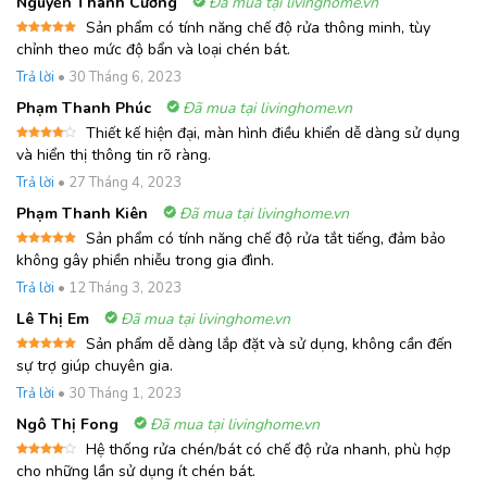
Nguyễn Thanh Cường
Đã mua tại livinghome.vn
Sản phẩm có tính năng chế độ rửa thông minh, tùy
Được xếp
chỉnh theo mức độ bẩn và loại chén bát.
hạng
5
5
sao
Trả lời
•
30 Tháng 6, 2023
Phạm Thanh Phúc
Đã mua tại livinghome.vn
Thiết kế hiện đại, màn hình điều khiển dễ dàng sử dụng
Được
và hiển thị thông tin rõ ràng.
xếp
hạng
4
Trả lời
•
27 Tháng 4, 2023
5 sao
Phạm Thanh Kiên
Đã mua tại livinghome.vn
Sản phẩm có tính năng chế độ rửa tắt tiếng, đảm bảo
Được xếp
không gây phiền nhiễu trong gia đình.
hạng
5
5
sao
Trả lời
•
12 Tháng 3, 2023
Lê Thị Em
Đã mua tại livinghome.vn
Sản phẩm dễ dàng lắp đặt và sử dụng, không cần đến
Được xếp
sự trợ giúp chuyên gia.
hạng
5
5
sao
Trả lời
•
30 Tháng 1, 2023
Ngô Thị Fong
Đã mua tại livinghome.vn
Hệ thống rửa chén/bát có chế độ rửa nhanh, phù hợp
Được
cho những lần sử dụng ít chén bát.
xếp