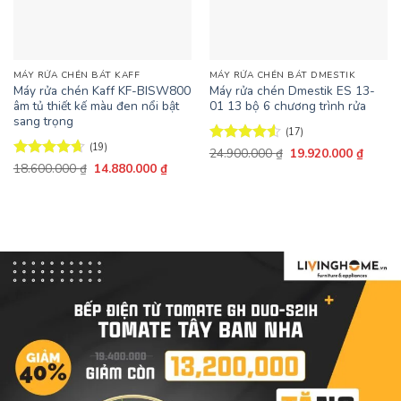
MÁY RỬA CHÉN BÁT KAFF
MÁY RỬA CHÉN BÁT DMESTIK
Máy rửa chén Kaff KF-BISW800
Máy rửa chén Dmestik ES 13-
âm tủ thiết kế màu đen nổi bật
01 13 bộ 6 chương trình rửa
sang trọng
(17)
(19)
Giá
Giá
Được xếp
24.900.000
₫
19.920.000
₫
gốc
hiện
Giá
Giá
hạng
4.53
Được xếp
18.600.000
₫
14.880.000
₫
là:
tại
gốc
hiện
5 sao
hạng
4.63
24.900.000 ₫.
là:
là:
tại
5 sao
19.920
18.600.000 ₫.
là:
14.880.000 ₫.