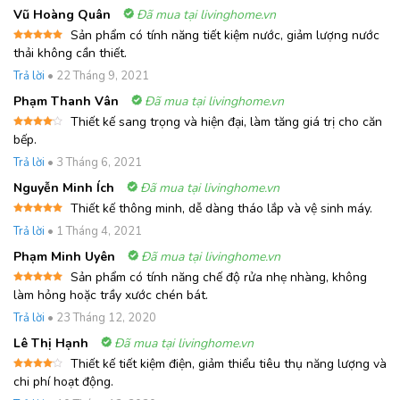
Vũ Hoàng Quân
Đã mua tại livinghome.vn
Sản phẩm có tính năng tiết kiệm nước, giảm lượng nước
Được xếp
thải không cần thiết.
hạng
5
5
sao
Trả lời
•
22 Tháng 9, 2021
Phạm Thanh Vân
Đã mua tại livinghome.vn
Thiết kế sang trọng và hiện đại, làm tăng giá trị cho căn
Được
bếp.
xếp
hạng
4
Trả lời
•
3 Tháng 6, 2021
5 sao
Nguyễn Minh Ích
Đã mua tại livinghome.vn
Thiết kế thông minh, dễ dàng tháo lắp và vệ sinh máy.
Được xếp
Trả lời
•
1 Tháng 4, 2021
hạng
5
5
sao
Phạm Minh Uyên
Đã mua tại livinghome.vn
Sản phẩm có tính năng chế độ rửa nhẹ nhàng, không
Được xếp
làm hỏng hoặc trầy xước chén bát.
hạng
5
5
sao
Trả lời
•
23 Tháng 12, 2020
Lê Thị Hạnh
Đã mua tại livinghome.vn
Thiết kế tiết kiệm điện, giảm thiểu tiêu thụ năng lượng và
Được
chi phí hoạt động.
xếp
hạng
4