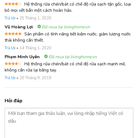
Hệ thống rửa chén/bát có chế độ rửa sạch tận gốc, loại
Được
bỏ mọi vết bẩn một cách hoàn hảo.
xếp
hạng
4
Trả lời
•
25 Tháng 1, 2020
5 sao
Vũ Hoàng Lợi
Đã mua tại livinghome.vn
Sản phẩm có tính năng tiết kiệm nước, giảm lượng nước
Được xếp
thải không cần thiết.
hạng
5
5
sao
Trả lời
•
14 Tháng 1, 2020
Phạm Minh Uyên
Đã mua tại livinghome.vn
Hệ thống rửa chén/bát có chế độ rửa sạch mạnh mẽ,
Được
không cần rửa lại bằng tay.
xếp
hạng
4
Trả lời
•
20 Tháng 9, 2019
5 sao
Hỏi đáp