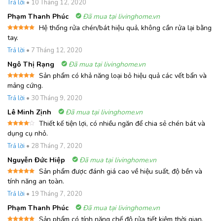
Trả lời
•
10 Tháng 12, 2020
5 sao
Phạm Thanh Phúc
Đã mua tại livinghome.vn
Hệ thống rửa chén/bát hiệu quả, không cần rửa lại bằng
Được xếp
tay.
hạng
5
5
sao
Trả lời
•
7 Tháng 12, 2020
Ngô Thị Rạng
Đã mua tại livinghome.vn
Sản phẩm có khả năng loại bỏ hiệu quả các vết bẩn và
Được xếp
mảng cứng.
hạng
5
5
sao
Trả lời
•
30 Tháng 9, 2020
Lê Minh Zịnh
Đã mua tại livinghome.vn
Thiết kế tiện lợi, có nhiều ngăn để chia sẻ chén bát và
Được
dụng cụ nhỏ.
xếp
hạng
4
Trả lời
•
28 Tháng 7, 2020
5 sao
Nguyễn Đức Hiệp
Đã mua tại livinghome.vn
Sản phẩm được đánh giá cao về hiệu suất, độ bền và
Được xếp
tính năng an toàn.
hạng
5
5
sao
Trả lời
•
19 Tháng 7, 2020
Phạm Thanh Phúc
Đã mua tại livinghome.vn
Sản phẩm có tính năng chế độ rửa tiết kiệm thời gian,