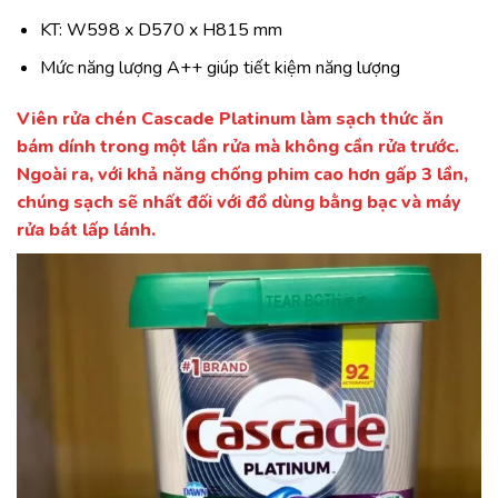
KT: W598 x D570 x H815 mm
Mức năng lượng A++ giúp tiết kiệm năng lượng
Viên rửa chén Cascade Platinum làm sạch thức ăn
bám dính trong một lần rửa mà không cần rửa trước.
Ngoài ra, với khả năng chống phim cao hơn gấp 3 lần,
chúng sạch sẽ nhất đối với đồ dùng bằng bạc và máy
rửa bát lấp lánh.