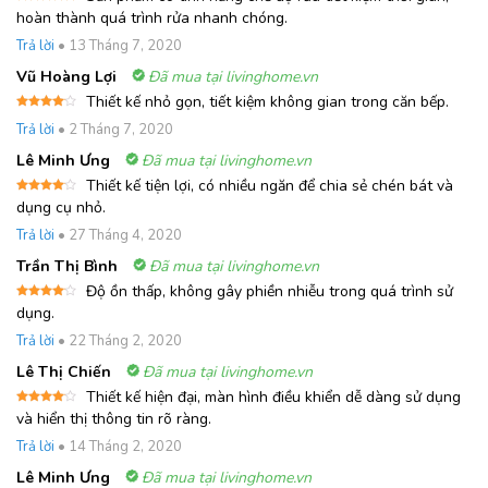
Được xếp
hoàn thành quá trình rửa nhanh chóng.
hạng
5
5
sao
Trả lời
•
13 Tháng 7, 2020
Vũ Hoàng Lợi
Đã mua tại livinghome.vn
Thiết kế nhỏ gọn, tiết kiệm không gian trong căn bếp.
Được
Trả lời
•
2 Tháng 7, 2020
xếp
hạng
4
5 sao
Lê Minh Ưng
Đã mua tại livinghome.vn
Thiết kế tiện lợi, có nhiều ngăn để chia sẻ chén bát và
Được
dụng cụ nhỏ.
xếp
hạng
4
Trả lời
•
27 Tháng 4, 2020
5 sao
Trần Thị Bình
Đã mua tại livinghome.vn
Độ ồn thấp, không gây phiền nhiễu trong quá trình sử
Được
dụng.
xếp
hạng
4
Trả lời
•
22 Tháng 2, 2020
5 sao
Lê Thị Chiến
Đã mua tại livinghome.vn
Thiết kế hiện đại, màn hình điều khiển dễ dàng sử dụng
Được
và hiển thị thông tin rõ ràng.
xếp
hạng
4
Trả lời
•
14 Tháng 2, 2020
5 sao
Lê Minh Ưng
Đã mua tại livinghome.vn