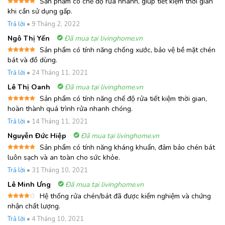
Sản phẩm có chế độ rửa nhanh, giúp tiết kiệm thời gian
Được xếp
khi cần sử dụng gấp.
hạng
5
5
sao
Trả lời
•
9 Tháng 2, 2022
Ngô Thị Yến
Đã mua tại livinghome.vn
Sản phẩm có tính năng chống xước, bảo vệ bề mặt chén
Được xếp
bát và đồ dùng.
hạng
5
5
sao
Trả lời
•
24 Tháng 11, 2021
Lê Thị Oanh
Đã mua tại livinghome.vn
Sản phẩm có tính năng chế độ rửa tiết kiệm thời gian,
Được xếp
hoàn thành quá trình rửa nhanh chóng.
hạng
5
5
sao
Trả lời
•
14 Tháng 11, 2021
Nguyễn Đức Hiệp
Đã mua tại livinghome.vn
Sản phẩm có tính năng kháng khuẩn, đảm bảo chén bát
Được xếp
luôn sạch và an toàn cho sức khỏe.
hạng
5
5
sao
Trả lời
•
31 Tháng 10, 2021
Lê Minh Ưng
Đã mua tại livinghome.vn
Hệ thống rửa chén/bát đã được kiểm nghiệm và chứng
Được
nhận chất lượng.
xếp
hạng
4
Trả lời
•
4 Tháng 10, 2021
5 sao