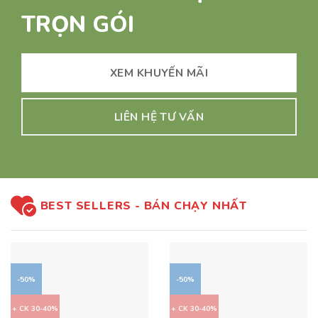
TRỌN GÓI
XEM KHUYẾN MÃI
LIÊN HỆ TƯ VẤN
BEST SELLERS - BÁN CHẠY NHẤT
-50%
-50%
+ CK 30-40%
+ CK 30-40%