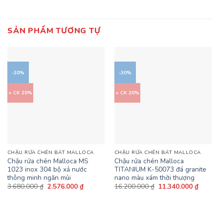
SẢN PHẨM TƯƠNG TỰ
-30%
-30%
+ CK 20%
+ CK 20%
CHẬU RỬA CHÉN BÁT MALLOCA
CHẬU RỬA CHÉN BÁT MALLOCA
Chậu rửa chén Malloca MS
Chậu rửa chén Malloca
1023 inox 304 bộ xả nước
TITANIUM K-50073 đá granite
thông minh ngăn mùi
nano màu xám thời thượng
Giá
Giá
Giá
Giá
3.680.000
₫
2.576.000
₫
16.200.000
₫
11.340.000
₫
gốc
hiện
gốc
hiện
là:
tại
là:
tại
3.680.000 ₫.
là:
16.200.000 ₫.
là:
2.576.000 ₫.
11.340