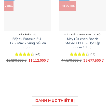
+ QUÀ
+ CK 25-30%
BẾP ĐIỆN TỪ
MÁY RỬA CHÉN BÁT 13 BỘ
Bếp từ Eurosun EU-
Máy rửa chén Bosch
T755Max 2 vùng nấu đa
SMS6ECI93E – Độc lập
dụng
60cm 13 bộ
(41)
(16)
Giá
Giá
Giá
Giá
13.890.000
Được xếp
₫
11.112.000
₫
47.570.000
Được xếp
₫
35.677.500
₫
gốc
hiện
gốc
hiện
hạng
4.49
hạng
4.44
là:
tại
là:
tại
5 sao
5 sao
13.890.000 ₫.
là:
47.570.000 ₫.
là:
11.112.000 ₫.
35.6
DANH MỤC THIẾT BỊ