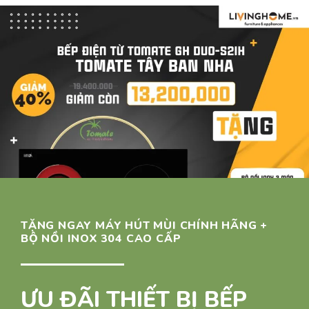
TẶNG NGAY MÁY HÚT MÙI CHÍNH HÃNG +
BỘ NỒI INOX 304 CAO CẤP
ƯU ĐÃI THIẾT BỊ BẾP