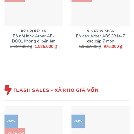
BỘ NỒI BẾP TỪ
GIA DỤNG KHÁC
Bộ nồi inox Arber AB-
Bộ dao Arber ABSCR14-7
DQ01 không gỉ bền êm
cao cấp 7 món
Giá
Giá
Giá
Giá
3.650.000
₫
1.825.000
₫
1.950.000
₫
975.000
₫
gốc
hiện
gốc
hiện
là:
tại
là:
tại
3.650.000 ₫.
là:
1.950.000 ₫.
là:
1.825.000 ₫.
975.00
FLASH SALES - XẢ KHO GIÁ VỐN
-20%
-34%
+ CK 30-40%