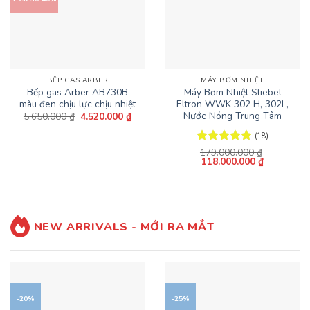
BẾP GAS ARBER
MÁY BƠM NHIỆT
Bếp gas Arber AB730B
Máy Bơm Nhiệt Stiebel
màu đen chịu lực chịu nhiệt
Eltron WWK 302 H, 302L,
Nước Nóng Trung Tâm
Giá
Giá
5.650.000
₫
4.520.000
₫
gốc
hiện
là:
tại
(18)
5.650.000 ₫.
là:
4.520.000 ₫.
Được xếp
179.000.000
₫
Giá
Giá
118.000.000
₫
hạng
4.89
gốc
hiện
5 sao
là:
tại
179.000.000 ₫.
là:
118.000.00
NEW ARRIVALS - MỚI RA MẮT
-20%
-25%