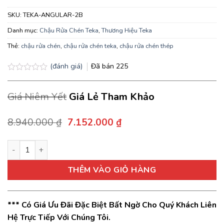
SKU:
TEKA-ANGULAR-2B
Danh mục:
Chậu Rửa Chén Teka
,
Thương Hiệu Teka
Thẻ:
chậu rửa chén
,
chậu rửa chén teka
,
chậu rửa chén thép
(đánh giá)
Đã bán
225
Được
xếp
Giá Niêm Yết
Giá Lẻ Tham Khảo
hạng
0.0
5
sao
Giá
Giá
8.940.000
₫
7.152.000
₫
gốc
hiện
là:
tại
Chậu rửa Teka ANGULAR 2B lắp nổi 2 hộc rửa - 1 bàn chậu số 
8.940.000 ₫.
là:
7.152.000 ₫.
THÊM VÀO GIỎ HÀNG
*** Có Giá Ưu Đãi Đặc Biệt Bất Ngờ Cho Quý Khách Liên
Hệ Trực Tiếp Với Chúng Tôi.