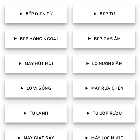
BẾP ĐIỆN TỪ
BẾP TỪ
BẾP HỒNG NGOẠI
BẾP GAS ÂM
MÁY HÚT MÙI
LÒ NƯỚNG ÂM
LÒ VI SÓNG
MÁY RỬA CHÉN
TỦ LẠNH
TỦ ƯỚP RƯỢU
MÁY GIẶT SẤY
MÁY LỌC NƯỚC