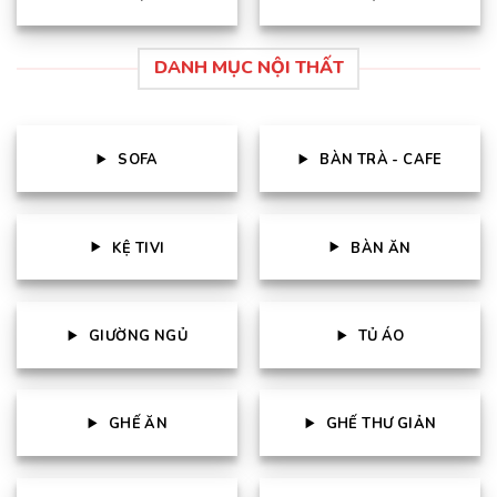
DANH MỤC NỘI THẤT
SOFA
BÀN TRÀ - CAFE
KỆ TIVI
BÀN ĂN
GIƯỜNG NGỦ
TỦ ÁO
GHẾ ĂN
GHẾ THƯ GIẢN