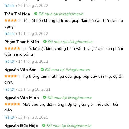
Được xếp
Trả lời
•
20 Tháng 7, 2022
hạng
5
5
sao
Trần Thị Nga
Đã mua tại livinghome.vn
Bề mặt bếp không bị trượt, giúp đảm bảo an toàn khi sử
Được
dụng.
xếp
hạng
4
Trả lời
•
12 Tháng 3, 2022
5 sao
Phạm Thanh Kiên
Đã mua tại livinghome.vn
Thiết kế mặt kính chống bám vân tay, giữ cho sản phẩm
Được xếp
luôn sáng bóng.
hạng
5
5
sao
Trả lời
•
14 Tháng 2, 2022
Nguyễn Văn Sơn
Đã mua tại livinghome.vn
Hệ thống làm mát hiệu quả, giúp bếp duy trì nhiệt độ ổn
Được
định.
xếp
hạng
4
Trả lời
•
31 Tháng 10, 2021
5 sao
Nguyễn Văn Minh
Đã mua tại livinghome.vn
Mức tiêu thụ điện năng hợp lý, giúp giảm hóa đơn tiền
Được xếp
điện.
hạng
5
5
sao
Trả lời
•
30 Tháng 9, 2021
Nguyễn Đức Hiệp
Đã mua tại livinghome.vn