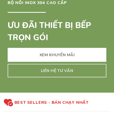
BỘ NỒI INOX 304 CAO CẤP
ƯU ĐÃI THIẾT BỊ BẾP
TRỌN GÓI
XEM KHUYẾN MÃI
LIÊN HỆ TƯ VẤN
BEST SELLERS - BÁN CHẠY NHẤT