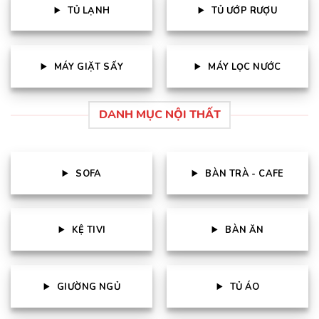
TỦ LẠNH
TỦ ƯỚP RƯỢU
MÁY GIẶT SẤY
MÁY LỌC NƯỚC
DANH MỤC NỘI THẤT
SOFA
BÀN TRÀ - CAFE
KỆ TIVI
BÀN ĂN
GIƯỜNG NGỦ
TỦ ÁO