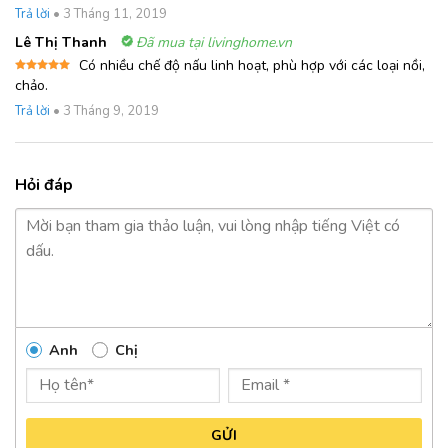
sao
Trả lời
•
3 Tháng 11, 2019
Lê Thị Thanh
Đã mua tại livinghome.vn
Có nhiều chế độ nấu linh hoạt, phù hợp với các loại nồi,
Được xếp
chảo.
hạng
5
5
sao
Trả lời
•
3 Tháng 9, 2019
Hỏi đáp
Anh
Chị
GỬI