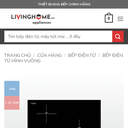
Bỏ
THIẾT BỊ NHÀ BẾP CHÍNH HÃNG
qua
nội
0
dung
Tìm
kiếm:
TRANG CHỦ
/
CỬA HÀNG
/
BẾP ĐIỆN TỪ
/
BẾP ĐIỆN
TỪ HÌNH VUÔNG
-20%
+ CK 20%