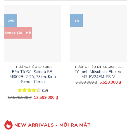
-30%
-9%
Combo Bếp + Hút
THƯƠNG HIỆU SAKURA
THƯƠNG HIỆU MITSUBISHI ELECTRIC
Bếp Từ Đôi Sakura SE-
Tủ lạnh Mitsubishi Electric
MI602B, 2 Từ, 73cm, Kính
MR-FV24EM-PS-V
Schott Ceran
Giá
Giá
6.050.000
₫
5.510.000
₫
gốc
hiện
là:
tại
(18)
6.050.000 ₫.
là:
Giá
Giá
5.510
17.990.000
Được xếp
₫
12.599.000
₫
gốc
hiện
hạng
4.44
là:
tại
5 sao
17.990.000 ₫.
là:
12.599.000 ₫.
NEW ARRIVALS - MỚI RA MẮT