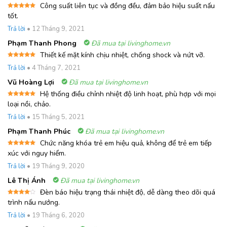
Công suất liên tục và đồng đều, đảm bảo hiệu suất nấu
Được xếp
tốt.
hạng
5
5
sao
Trả lời
•
12 Tháng 9, 2021
Phạm Thanh Phong
Đã mua tại livinghome.vn
Thiết kế mặt kính chịu nhiệt, chống shock và nứt vỡ.
Được xếp
Trả lời
•
4 Tháng 7, 2021
hạng
5
5
sao
Vũ Hoàng Lợi
Đã mua tại livinghome.vn
Hệ thống điều chỉnh nhiệt độ linh hoạt, phù hợp với mọi
Được xếp
loại nồi, chảo.
hạng
5
5
sao
Trả lời
•
15 Tháng 5, 2021
Phạm Thanh Phúc
Đã mua tại livinghome.vn
Chức năng khóa trẻ em hiệu quả, không để trẻ em tiếp
Được xếp
xúc với nguy hiểm.
hạng
5
5
sao
Trả lời
•
19 Tháng 9, 2020
Lê Thị Ánh
Đã mua tại livinghome.vn
Đèn báo hiệu trạng thái nhiệt độ, dễ dàng theo dõi quá
Được
trình nấu nướng.
xếp
hạng
4
Trả lời
•
19 Tháng 6, 2020
5 sao