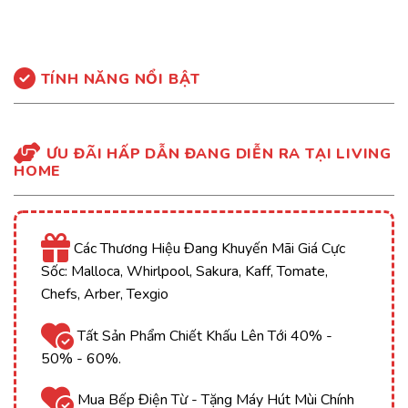
TÍNH NĂNG NỔI BẬT
ƯU ĐÃI HẤP DẪN ĐANG DIỄN RA TẠI LIVING
HOME
Các Thương Hiệu Đang Khuyến Mãi Giá Cực
Sốc: Malloca, Whirlpool, Sakura, Kaff, Tomate,
Chefs, Arber, Texgio
Tất Sản Phẩm Chiết Khấu Lên Tới 40% -
50% - 60%.
Mua Bếp Điện Từ - Tặng Máy Hút Mùi Chính