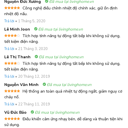
Nguyễn Đức Xương
Đã mua tại livinghome.vn
Công nghệ điều chỉnh nhiệt độ chính xác, giữ ổn định
Được xếp
nhiệt độ nấu.
hạng
5
5
sao
Trả lời
•
1 Tháng 5, 2020
Lê Minh Joon
Đã mua tại livinghome.vn
Tích hợp tính năng tự động tắt bếp khi không sử dụng,
Được
tiết kiệm điện năng.
xếp
hạng
4
Trả lời
•
21 Tháng 3, 2020
5 sao
Lê Thị Thanh
Đã mua tại livinghome.vn
Tích hợp tính năng tự động tắt bếp khi không sử dụng,
Được
tiết kiệm điện năng.
xếp
hạng
4
Trả lời
•
20 Tháng 12, 2019
5 sao
Nguyễn Văn Minh
Đã mua tại livinghome.vn
Hệ thống an toàn quá nhiệt tự động ngắt, giảm nguy cơ
Được xếp
cháy nổ.
hạng
5
5
sao
Trả lời
•
22 Tháng 11, 2019
Vũ Đức Bảo
Đã mua tại livinghome.vn
Điều khiển cảm ứng nhạy bén, dễ dàng và thuận tiện khi
Được xếp
sử dụng.
hạng
5
5