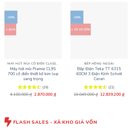
-30%
-20%
+ QUÀ
+ CK 20-25%
MÁY HÚT MÙI CỔ ĐIỂN CLASSIC
BẾP HỒNG NGOẠI
Máy hút mùi Pramie CL9S
Bếp Điện Teka TT 6315
700 cổ điển thiết kế kim loại
60CM 3 Điện Kính Schott
sang trọng
Ceran
(16)
(21)
Giá
Giá
Giá
Giá
4.100.000
Được xếp
₫
2.870.000
₫
16.049.000
Được xếp
₫
12.839.200
₫
gốc
hiện
gốc
hiện
hạng
4.5
hạng
4.52
là:
tại
là:
tại
5 sao
5 sao
4.100.000 ₫.
là:
16.049.000 ₫.
là:
2.870.000 ₫.
12.8
FLASH SALES - XẢ KHO GIÁ VỐN