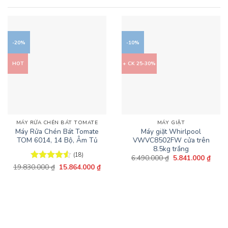
-20%
-10%
HOT
+ CK 25-30%
MÁY RỬA CHÉN BÁT TOMATE
MÁY GIẶT
Máy Rửa Chén Bát Tomate
Máy giặt Whirlpool
TOM 6014, 14 Bộ, Âm Tủ
VWVC8502FW cửa trên
8.5kg trắng
(18)
Giá
Giá
6.490.000
₫
5.841.000
₫
gốc
hiện
Giá
Giá
19.830.000
Được xếp
₫
15.864.000
₫
là:
tại
gốc
hiện
hạng
4.56
6.490.000 ₫.
là:
là:
tại
5 sao
5.841
19.830.000 ₫.
là:
15.864.000 ₫.