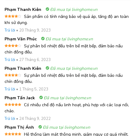
Phạm Thanh Kiên
Đã mua tại livinghome.vn
Sản phẩm có tính năng bảo vệ quá áp, tăng độ an toàn
Được
khi sử dụng.
xếp
hạng
4
Trả lời
•
20 Tháng 9, 2023
5 sao
Phạm Văn Phúc
Đã mua tại livinghome.vn
Sự phân bố nhiệt đều trên bề mặt bếp, đảm bảo nấu
Được
chín đồng đều.
xếp
hạng
4
Trả lời
•
27 Tháng 6, 2023
5 sao
Phạm Thanh Kiên
Đã mua tại livinghome.vn
Sự phân bố nhiệt đều trên bề mặt bếp, đảm bảo nấu
Được
chín đồng đều.
xếp
hạng
4
Trả lời
•
1 Tháng 5, 2023
5 sao
Phạm Tấn Jack
Đã mua tại livinghome.vn
Có nhiều chế độ nấu linh hoạt, phù hợp với các loại nồi,
Được xếp
chảo.
hạng
5
5
sao
Trả lời
•
24 Tháng 9, 2022
Phạm Thị Ánh
Đã mua tại livinghome.vn
Hệ thống làm mát thông minh, giảm nguy cơ quá nhiệt.