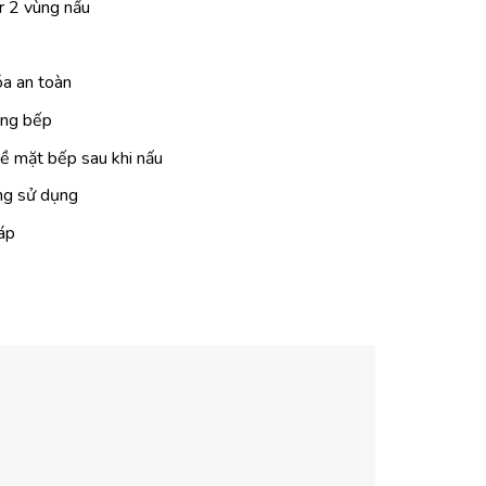
r 2 vùng nấu
óa an toàn
ùng bếp
bề mặt bếp sau khi nấu
ng sử dụng
 áp