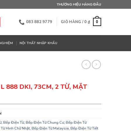
THƯƠNG HIỆU HÀNG ĐẦU
083 882 9779
GIỎ HÀNG /
0
₫
0
 NGHIỆM
NỘI THẤT NHẬP KHẨU
 888 DKI, 73CM, 2 TỪ, MẶT
N
ừ
,
Bếp Điện Từ
,
Bếp Điện Từ Chung Cư
,
Bếp Điện Từ
 Từ Hình Chữ Nhật
,
Bếp Điện Từ Malaysia
,
Bếp Điện Từ Tiết