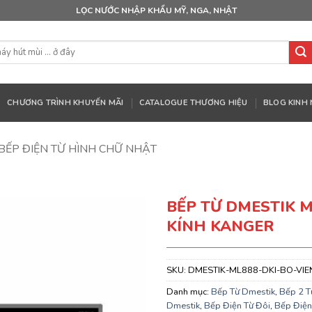
LỌC NƯỚC NHẬP KHẨU MỸ, NGA, NHẬT
CHƯƠNG TRÌNH KHUYẾN MÃI
CATALOGUE THƯƠNG HIỆU
BLOG KINH
BẾP ĐIỆN TỪ HÌNH CHỮ NHẬT
BẾP TỪ DMESTIK ML
KÍNH KANGER
SKU:
DMESTIK-ML888-DKI-BO-VIE
Danh mục:
Bếp Từ Dmestik
,
Bếp 2 T
Dmestik
,
Bếp Điện Từ Đôi
,
Bếp Điện