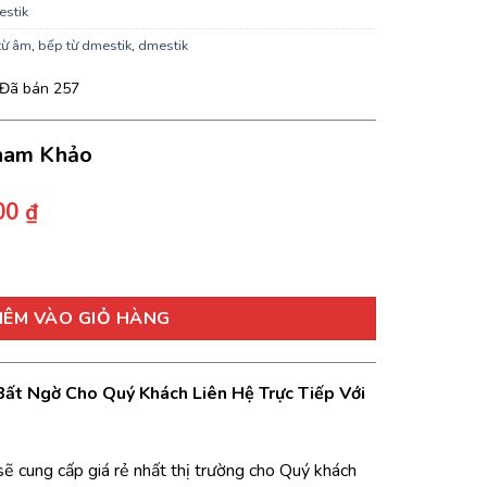
estik
từ âm
,
bếp từ dmestik
,
dmestik
Đã bán
257
ham Khảo
Giá
000
₫
hiện
tại
3cm, 2 Từ, Mặt Kính Kanger số lượng
00 ₫.
là:
6.850.000 ₫.
HÊM VÀO GIỎ HÀNG
 Bất Ngờ Cho Quý Khách Liên Hệ Trực Tiếp Với
 sẽ cung cấp giá rẻ nhất thị trường cho Quý khách