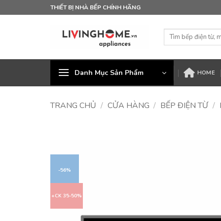
Bỏ
THIẾT BỊ NHÀ BẾP CHÍNH HÃNG
qua
nội
Tìm
dung
kiếm:
Danh Mục Sản Phẩm
HOME
TRANG CHỦ
/
CỬA HÀNG
/
BẾP ĐIỆN TỪ
/
-56%
+CK 35-50%