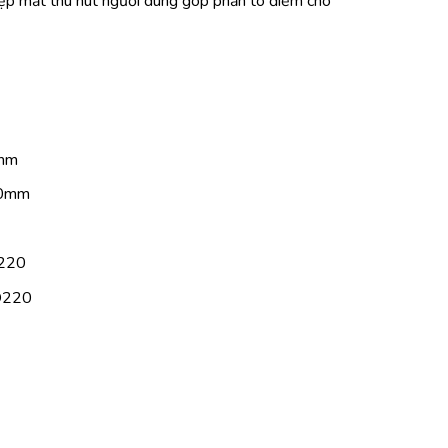
ẹp mắt thu hút người dùng góp phần tô điểm cho
0mm
90mm
Ø220
 Ø220