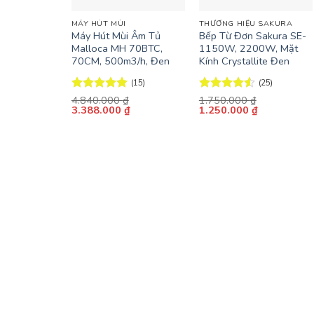
MÁY HÚT MÙI
THƯƠNG HIỆU SAKURA
Máy Hút Mùi Âm Tủ
Bếp Từ Đơn Sakura SE-
Malloca MH 70BTC,
1150W, 2200W, Mặt
70CM, 500m3/h, Đen
Kính Crystallite Đen
(15)
(25)
Được xếp
4.840.000
₫
Được xếp
1.750.000
₫
Giá
Giá
Giá
Giá
3.388.000
₫
1.250.000
₫
hạng
5
5
hạng
4.52
gốc
hiện
gốc
hiện
sao
5 sao
là:
tại
là:
tại
4.840.000 ₫.
là:
1.750.000 ₫.
là:
3.388.000 ₫.
1.250.000 ₫