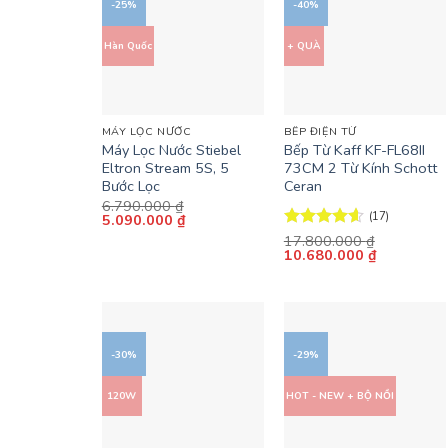
-25%
-40%
Hàn Quốc
+ QUÀ
+
+
MÁY LỌC NƯỚC
BẾP ĐIỆN TỪ
Máy Lọc Nước Stiebel
Bếp Từ Kaff KF-FL68II
Eltron Stream 5S, 5
73CM 2 Từ Kính Schott
Bước Lọc
Ceran
6.790.000
₫
(17)
Giá
Giá
5.090.000
₫
gốc
hiện
Được xếp
17.800.000
₫
là:
tại
Giá
Giá
10.680.000
₫
hạng
4.59
6.790.000 ₫.
là:
gốc
hiện
5 sao
5.090.000 ₫.
là:
tại
17.800.000 ₫.
là:
10.680.00
-30%
-29%
120W
HOT - NEW + BỘ NỒI
+
+