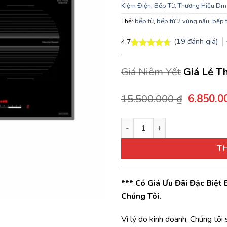
Kiệm Điện
,
Bếp Từ
,
Thương Hiệu Dm
Thẻ:
bếp từ
,
bếp từ 2 vùng nấu
,
bếp 
(
19
đánh giá)
4.7
4.7
19
trên 5
dựa trên
Giá Niêm Yết
Giá Lẻ T
đánh giá
Giá
15.500.000
₫
6.850.
gốc
là:
Bếp Từ Dmestik ML 888 DKI, 7
15.500.0
T
*** Có Giá Ưu Đãi Đặc Biệt
Chúng Tôi.
Vì lý do kinh doanh, Chúng tôi