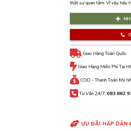
thật sự quan tâm. Vì vậy, hãy 
NH
G
Giao Hàng Toàn Quốc
Giao Hàng Miễn Phí Tại 
COD - Thanh Toán Khi N
Tư Vấn 24/7:
083 882 9
ƯU ĐÃI HẤP DẪN 