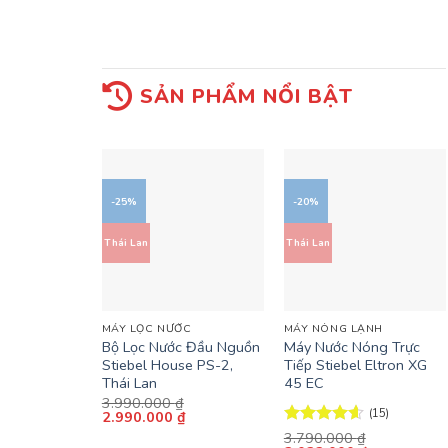
SẢN PHẨM NỔI BẬT
-25%
-20%
Thái Lan
Thái Lan
+
+
MÁY LỌC NƯỚC
MÁY NÓNG LẠNH
Bộ Lọc Nước Đầu Nguồn
Máy Nước Nóng Trực
Stiebel House PS-2,
Tiếp Stiebel Eltron XG
Thái Lan
45 EC
3.990.000
₫
(15)
Giá
Giá
2.990.000
₫
gốc
hiện
Được xếp
3.790.000
₫
là:
tại