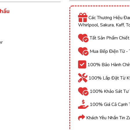
Khẩu
Các Thương Hiệu Đan
Whirlpool, Sakura, Kaff, 
Tất Sản Phẩm Chiết
er
Mua Bếp Điện Từ - 
100% Bảo Hành Chính
100% Lắp Đặt Từ Kỹ
100% Khảo Sát Tư V
100% Giá Cả Cạnh T
Khách Yêu Nhắn Tin Z