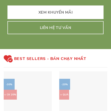
XEM KHUYẾN MÃI
LIÊN HỆ TƯ VẤN
BEST SELLERS - BÁN CHẠY NHẤT
-30%
-20%
+ CK 20%
+ QUÀ