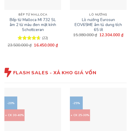
BẾP TỪ MALLOCA
LÒ NƯỚNG
Bếp từ Malloca MI 732 SL
Lò nướng Eurosun
âm 2 từ màu đen mặt kính
EOV65ME âm tủ dung tích
Schottceran
65 lít
Giá
Giá
15.380.000
₫
12.304.000
₫
gốc
hiện
(22)
là:
tại
Giá
Giá
23.500.000
Được xếp
₫
16.450.000
₫
15.380.000 ₫.
là:
gốc
hiện
hạng
4.64
12.3
là:
tại
5 sao
23.500.000 ₫.
là:
16.450.000 ₫.
FLASH SALES - XẢ KHO GIÁ VỐN
-20%
-25%
+ CK 30-40%
+ CK 25-30%