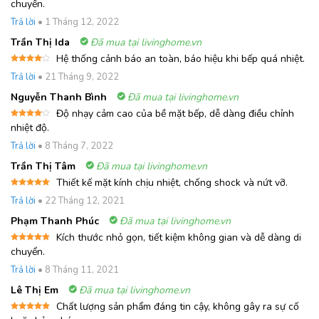
Được xếp
chuyển.
hạng
5
5
sao
Trả lời
•
1 Tháng 12, 2022
Trần Thị Ida
Đã mua tại livinghome.vn
Hệ thống cảnh báo an toàn, báo hiệu khi bếp quá nhiệt.
Được
Trả lời
•
21 Tháng 9, 2022
xếp
hạng
4
5 sao
Nguyễn Thanh Bình
Đã mua tại livinghome.vn
Độ nhạy cảm cao của bề mặt bếp, dễ dàng điều chỉnh
Được
nhiệt độ.
xếp
hạng
4
Trả lời
•
8 Tháng 7, 2022
5 sao
Trần Thị Tâm
Đã mua tại livinghome.vn
Thiết kế mặt kính chịu nhiệt, chống shock và nứt vỡ.
Được xếp
Trả lời
•
22 Tháng 12, 2021
hạng
5
5
sao
Phạm Thanh Phúc
Đã mua tại livinghome.vn
Kích thước nhỏ gọn, tiết kiệm không gian và dễ dàng di
Được xếp
chuyển.
hạng
5
5
sao
Trả lời
•
8 Tháng 11, 2021
Lê Thị Em
Đã mua tại livinghome.vn
Chất lượng sản phẩm đáng tin cậy, không gây ra sự cố
Được xếp