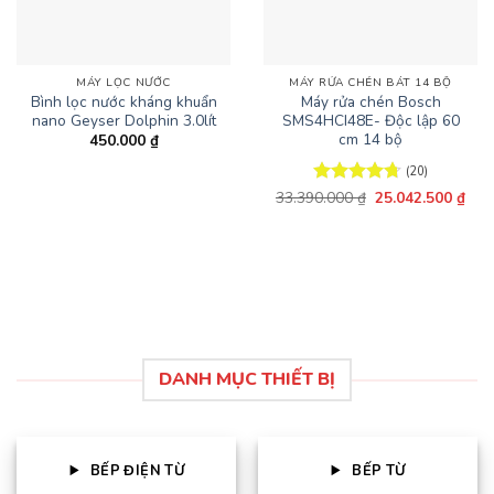
MÁY LỌC NƯỚC
MÁY RỬA CHÉN BÁT 14 BỘ
Bình lọc nước kháng khuẩn
Máy rửa chén Bosch
nano Geyser Dolphin 3.0lít
SMS4HCI48E- Độc lập 60
cm 14 bộ
450.000
₫
(20)
Giá
Giá
33.390.000
Được xếp
₫
25.042.500
₫
gốc
hiện
hạng
4.7
5
là:
tại
sao
33.390.000 ₫.
là:
25.0
DANH MỤC THIẾT BỊ
BẾP ĐIỆN TỪ
BẾP TỪ