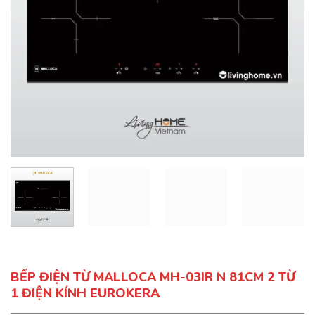
BẾP ĐIỆN TỪ MALLOCA MH-03IR N 81CM 2 TỪ
1 ĐIỆN KÍNH EUROKERA