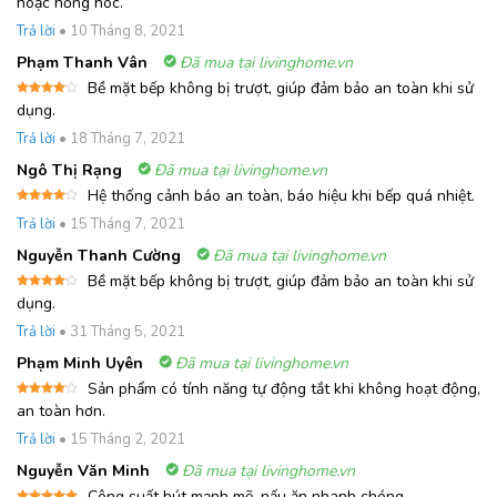
hoặc hỏng hóc.
hạng
5
5
sao
Trả lời
•
10 Tháng 8, 2021
Phạm Thanh Vân
Đã mua tại livinghome.vn
Bề mặt bếp không bị trượt, giúp đảm bảo an toàn khi sử
Được
dụng.
xếp
hạng
4
Trả lời
•
18 Tháng 7, 2021
5 sao
Ngô Thị Rạng
Đã mua tại livinghome.vn
Hệ thống cảnh báo an toàn, báo hiệu khi bếp quá nhiệt.
Được
Trả lời
•
15 Tháng 7, 2021
xếp
hạng
4
5 sao
Nguyễn Thanh Cường
Đã mua tại livinghome.vn
Bề mặt bếp không bị trượt, giúp đảm bảo an toàn khi sử
Được
dụng.
xếp
hạng
4
Trả lời
•
31 Tháng 5, 2021
5 sao
Phạm Minh Uyên
Đã mua tại livinghome.vn
Sản phẩm có tính năng tự động tắt khi không hoạt động,
Được
an toàn hơn.
xếp
hạng
4
Trả lời
•
15 Tháng 2, 2021
5 sao
Nguyễn Văn Minh
Đã mua tại livinghome.vn
Công suất hút mạnh mẽ, nấu ăn nhanh chóng.