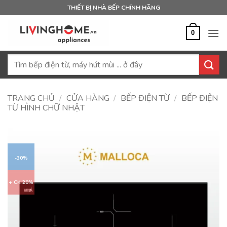
Bỏ
THIẾT BỊ NHÀ BẾP CHÍNH HÃNG
qua
nội
0
dung
Tìm
kiếm:
TRANG CHỦ
/
CỬA HÀNG
/
BẾP ĐIỆN TỪ
/
BẾP ĐIỆN
TỪ HÌNH CHỮ NHẬT
-30%
+ CK 20%