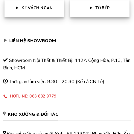
KỆ VÁCH NGĂN
TỦ BẾP
LIÊN HỆ SHOWROOM
Showroom Nội Thất & Thiết Bị: 442A Cộng Hòa, P.13, Tân
Bình, HCM
Thời gian làm việc: 8:30 - 20:30 (Kể cả CN Lễ)
HOTLINE: 083 882 9779
KHO XƯỞNG & ĐỐI TÁC
Địa chỉ xưởng sản xuất Sofa: Số 123/2N Phan Văn Hớn, Ấp