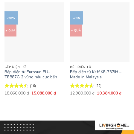
-20%
-20%
+ QUÀ
+ QUÀ
BẾP ĐIỆN TỪ
BẾP ĐIỆN TỪ
Bếp điện từ Eurosun EU-
Bếp điện từ Kaff KF-737IH –
TE887G 2 vùng nấu cực bền
Made in Malaysia
(16)
(22)
Giá
Giá
Giá
Giá
Được xếp
18.860.000
₫
15.088.000
₫
Được xếp
12.980.000
₫
10.384.000
₫
gốc
hiện
gốc
hiện
hạng
4.5
hạng
4.59
là:
tại
là:
tại
5 sao
5 sao
18.860.000 ₫.
là:
12.980.000 ₫.
là:
15.088.000 ₫.
10.384