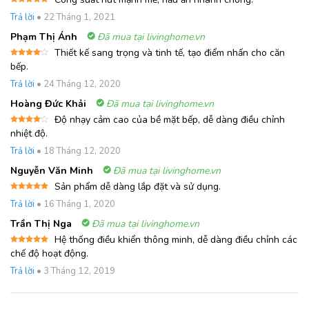
Được xếp
Trả lời
•
22 Tháng 1, 2021
hạng
5
5
sao
Phạm Thị Ánh
Đã mua tại livinghome.vn
Thiết kế sang trọng và tinh tế, tạo điểm nhấn cho căn
Được
bếp.
xếp
hạng
4
Trả lời
•
24 Tháng 12, 2020
5 sao
Hoàng Đức Khải
Đã mua tại livinghome.vn
Độ nhạy cảm cao của bề mặt bếp, dễ dàng điều chỉnh
Được
nhiệt độ.
xếp
hạng
4
Trả lời
•
18 Tháng 12, 2020
5 sao
Nguyễn Văn Minh
Đã mua tại livinghome.vn
Sản phẩm dễ dàng lắp đặt và sử dụng.
Được xếp
Trả lời
•
16 Tháng 1, 2020
hạng
5
5
sao
Trần Thị Nga
Đã mua tại livinghome.vn
Hệ thống điều khiển thông minh, dễ dàng điều chỉnh các
Được xếp
chế độ hoạt động.
hạng
5
5
sao
Trả lời
•
3 Tháng 12, 2019