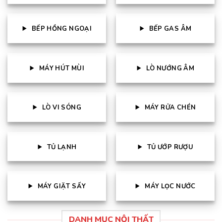
BẾP HỒNG NGOẠI
BẾP GAS ÂM
MÁY HÚT MÙI
LÒ NƯỚNG ÂM
LÒ VI SÓNG
MÁY RỬA CHÉN
TỦ LẠNH
TỦ ƯỚP RƯỢU
MÁY GIẶT SẤY
MÁY LỌC NƯỚC
DANH MỤC NỘI THẤT