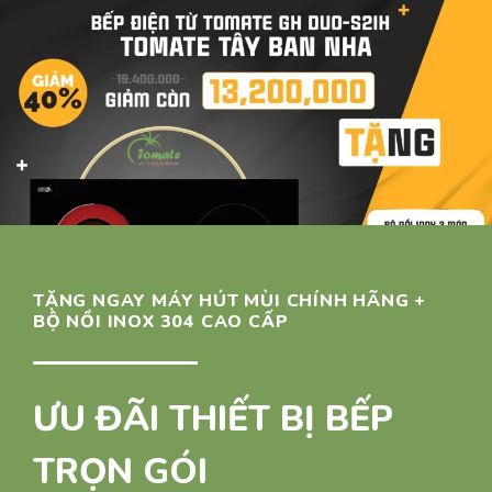
TẶNG NGAY MÁY HÚT MÙI CHÍNH HÃNG +
BỘ NỒI INOX 304 CAO CẤP
ƯU ĐÃI THIẾT BỊ BẾP
TRỌN GÓI