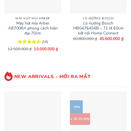
MÁY HÚT MÙI ARBER
LÒ NƯỚNG BOSCH
Máy hút mùi Arber
Lò nướng Bosch
AB700RA phong cách hiện
HBG6764S6B – 71 lít 60cm
đại 70cm
kết nối Home Connect
Giá
Giá
60.800.000
₫
45.600.000
₫
gốc
hiện
(16)
là:
tại
Giá
Giá
12.500.000
Được xếp
₫
10.000.000
₫
60.800.000 ₫.
là:
gốc
hiện
hạng
4.63
45.6
là:
tại
5 sao
12.500.000 ₫.
là:
10.000.000 ₫.
NEW ARRIVALS - MỚI RA MẮT
-25%
+ CK 25-30%