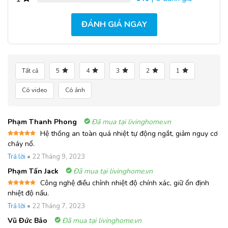
ĐÁNH GIÁ NGAY
Tất cả
5
4
3
2
1
Có video
Có ảnh
Phạm Thanh Phong
Đã mua tại livinghome.vn
Hệ thống an toàn quá nhiệt tự động ngắt, giảm nguy cơ
Được xếp
cháy nổ.
hạng
5
5
sao
Trả lời
•
22 Tháng 9, 2023
Phạm Tấn Jack
Đã mua tại livinghome.vn
Công nghệ điều chỉnh nhiệt độ chính xác, giữ ổn định
Được xếp
nhiệt độ nấu.
hạng
5
5
sao
Trả lời
•
22 Tháng 7, 2023
Vũ Đức Bảo
Đã mua tại livinghome.vn