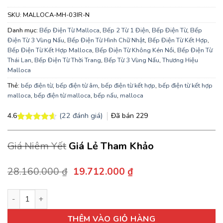
SKU:
MALLOCA-MH-03IR-N
Danh mục:
Bếp Điện Từ Malloca
,
Bếp 2 Từ 1 Điện
,
Bếp Điện Từ
,
Bếp
Điện Từ 3 Vùng Nấu
,
Bếp Điện Từ Hình Chữ Nhật
,
Bếp Điện Từ Kết Hợp
,
Bếp Điện Từ Kết Hợp Malloca
,
Bếp Điện Từ Không Kén Nồi
,
Bếp Điện Từ
Thái Lan
,
Bếp Điện Từ Thời Trang
,
Bếp Từ 3 Vùng Nấu
,
Thương Hiệu
Malloca
Thẻ:
bếp điện từ
,
bếp điện từ âm
,
bếp điện từ kết hợp
,
bếp điện từ kết hợp
malloca
,
bếp điện từ malloca
,
bếp nấu
,
malloca
(
22
đánh giá)
Đã bán
229
4.6
4.6
22
trên 5
dựa trên
Giá Niêm Yết
Giá Lẻ Tham Khảo
đánh giá
Giá
Giá
28.160.000
₫
19.712.000
₫
gốc
hiện
là:
tại
Bếp Điện Từ Malloca MH-03IR N 81CM 2 Từ 1 Điện Kính EuroKe
28.160.000 ₫.
là:
19.712.000 ₫.
THÊM VÀO GIỎ HÀNG