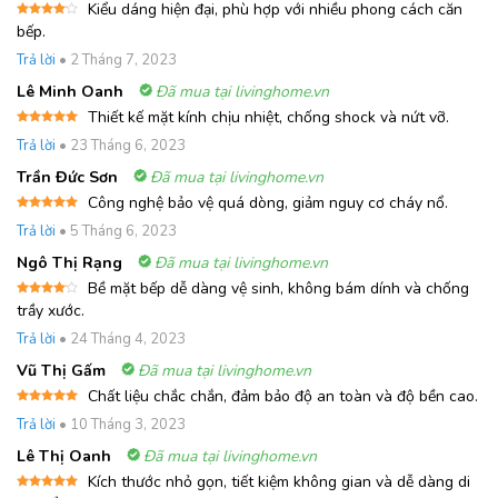
Kiểu dáng hiện đại, phù hợp với nhiều phong cách căn
Được
bếp.
xếp
hạng
4
Trả lời
•
2 Tháng 7, 2023
5 sao
Lê Minh Oanh
Đã mua tại livinghome.vn
Thiết kế mặt kính chịu nhiệt, chống shock và nứt vỡ.
Được xếp
Trả lời
•
23 Tháng 6, 2023
hạng
5
5
sao
Trần Đức Sơn
Đã mua tại livinghome.vn
Công nghệ bảo vệ quá dòng, giảm nguy cơ cháy nổ.
Được xếp
Trả lời
•
5 Tháng 6, 2023
hạng
5
5
sao
Ngô Thị Rạng
Đã mua tại livinghome.vn
Bề mặt bếp dễ dàng vệ sinh, không bám dính và chống
Được
trầy xước.
xếp
hạng
4
Trả lời
•
24 Tháng 4, 2023
5 sao
Vũ Thị Gấm
Đã mua tại livinghome.vn
Chất liệu chắc chắn, đảm bảo độ an toàn và độ bền cao.
Được xếp
Trả lời
•
10 Tháng 3, 2023
hạng
5
5
sao
Lê Thị Oanh
Đã mua tại livinghome.vn
Kích thước nhỏ gọn, tiết kiệm không gian và dễ dàng di