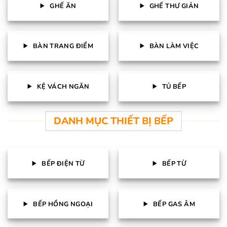
GHẾ ĂN
GHẾ THƯ GIẢN
BÀN TRANG ĐIỂM
BÀN LÀM VIỆC
KỆ VÁCH NGĂN
TỦ BẾP
DANH MỤC THIẾT BỊ BẾP
BẾP ĐIỆN TỪ
BẾP TỪ
BẾP HỒNG NGOẠI
BẾP GAS ÂM