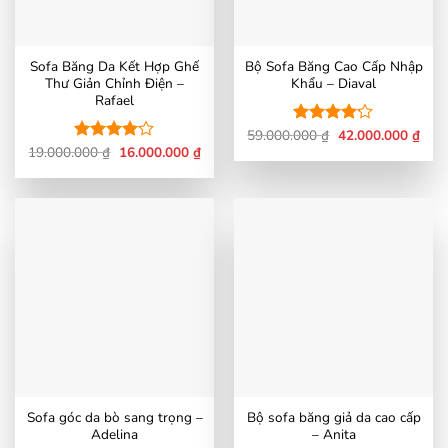
Sofa Băng Da Kết Hợp Ghế
Bộ Sofa Băng Cao Cấp Nhập
Thư Giản Chỉnh Điện –
Khẩu – Diaval
Rafael
Giá
Giá
59.000.000
₫
42.000.000
₫
Được xếp
gốc
hiện
Giá
Giá
19.000.000
₫
16.000.000
₫
hạng
4.15
Được
là:
tại
gốc
hiện
5 sao
xếp hạng
59.000.000 ₫.
là:
là:
tại
4.07
5
42.0
19.000.000 ₫.
là:
sao
16.000.000 ₫.
Sofa góc da bò sang trọng –
Bộ sofa băng giả da cao cấp
Adelina
– Anita