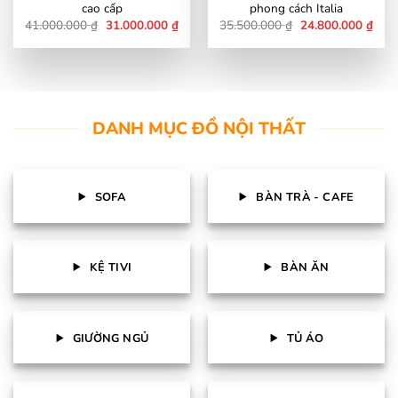
cao cấp
phong cách Italia
Giá
Giá
Giá
Giá
41.000.000
₫
31.000.000
₫
35.500.000
₫
24.800.000
₫
gốc
hiện
gốc
hiện
là:
tại
là:
tại
41.000.000 ₫.
là:
35.500.000 ₫.
là:
31.000.000 ₫.
24.8
DANH MỤC ĐỒ NỘI THẤT
SOFA
BÀN TRÀ - CAFE
KỆ TIVI
BÀN ĂN
GIƯỜNG NGỦ
TỦ ÁO