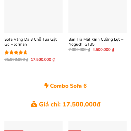
Sofa Văng Da 3 Chỗ Tựa Gật
Bàn Trà Mặt Kính Cường Lực –
Gù – Jorman
Noguchi GT35
Giá
Giá
7.000.000
₫
4.500.000
₫
gốc
hiện
là:
tại
Giá
Giá
25.000.000
₫
17.500.000
₫
Được xếp
7.000.000 ₫.
là:
gốc
hiện
hạng
4.5
4.500.000
là:
tại
5 sao
25.000.000 ₫.
là:
17.500.000 ₫.
Combo Sofa 6
Giá chỉ: 17,500,000đ