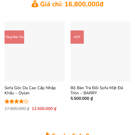
Giá chỉ: 16,800,000đ
Tặng Bàn Trà
HOT
Sofa Góc Da Cao Cấp Nhập
Bộ Bàn Trà Đôi Sofa Mặt Đá
Khẩu – Dylan
Tròn – BARRY
5.500.000
₫
Giá
Giá
17.800.000
₫
12.500.000
₫
Được xếp
gốc
hiện
hạng
4.17
là:
tại
5 sao
17.800.000 ₫.
là:
12.500.000 ₫.