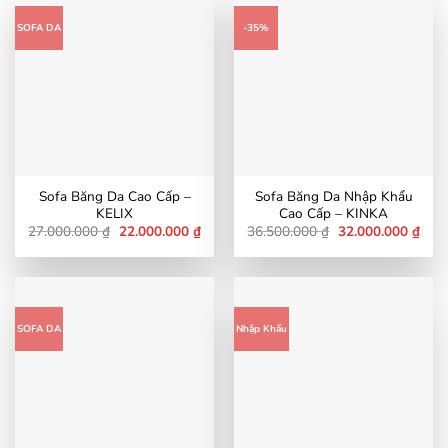
SOFA DA
-35%
Sofa Băng Da Cao Cấp –
Sofa Băng Da Nhập Khẩu
KELIX
Cao Cấp – KINKA
Giá
Giá
Giá
Giá
27.000.000
₫
22.000.000
₫
36.500.000
₫
32.000.000
₫
gốc
hiện
gốc
hiện
là:
tại
là:
tại
27.000.000 ₫.
là:
36.500.000 ₫.
là:
22.000.000 ₫.
32.0
SOFA DA
Nhập Khẩu