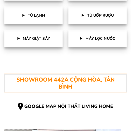
TỦ LẠNH
TỦ ƯỚP RƯỢU
MÁY GIẶT SẤY
MÁY LỌC NƯỚC
SHOWROOM 442A CỘNG HÒA, TÂN
BÌNH
GOOGLE MAP NỘI THẤT LIVING HOME