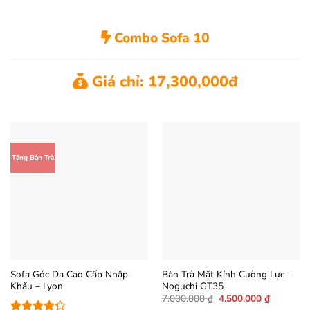
18.500.000 ₫.
là:
12.500.000 ₫.
Combo Sofa 10
Giá chỉ: 17,300,000đ
Tặng Bàn Trà
Sofa Góc Da Cao Cấp Nhập
Bàn Trà Mặt Kính Cường Lực –
Khẩu – Lyon
Noguchi GT35
Giá
Giá
7.000.000
₫
4.500.000
₫
gốc
hiện