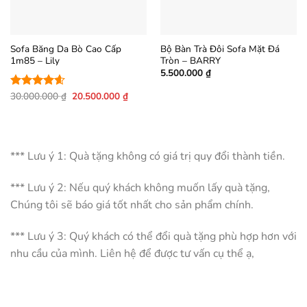
Sofa Băng Da Bò Cao Cấp
Bộ Bàn Trà Đôi Sofa Mặt Đá
1m85 – Lily
Tròn – BARRY
5.500.000
₫
Giá
Giá
30.000.000
₫
20.500.000
₫
Được xếp
gốc
hiện
hạng
4.56
là:
tại
5 sao
30.000.000 ₫.
là:
20.500.000 ₫.
*** Lưu ý 1: Quà tặng không có giá trị quy đổi thành tiền.
*** Lưu ý 2: Nếu quý khách không muốn lấy quà tặng,
Chúng tôi sẽ báo giá tốt nhất cho sản phẩm chính.
*** Lưu ý 3: Quý khách có thể đổi quà tặng phù hợp hơn với
nhu cầu của mình. Liên hệ để được tư vấn cụ thể ạ,