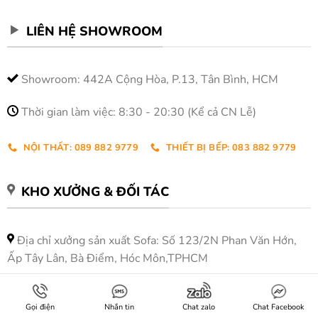
LIÊN HỆ SHOWROOM
Showroom: 442A Cộng Hòa, P.13, Tân Bình, HCM
Thời gian làm việc: 8:30 - 20:30 (Kể cả CN Lễ)
NỘI THẤT: 089 882 9779
THIẾT BỊ BẾP: 083 882 9779
KHO XƯỞNG & ĐỐI TÁC
Địa chỉ xưởng sản xuất Sofa: Số 123/2N Phan Văn Hớn,
Ấp Tây Lân, Bà Điểm, Hóc Môn,TPHCM
Địa chỉ xưởng sản xuất Nội Thất: Số 2/17 Bình Hưng Hoà,
Phường Bình Tân, TPHCM
Gọi điện
Nhắn tin
Chat zalo
Chat Facebook