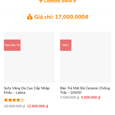
Combo Sofa 9
Giá chỉ: 17,000,000đ
Tặng Bàn Trà
SALE
Sofa Văng Da Cao Cấp Nhập
Bàn Trà Mặt Đá Ceramic Chống
Khẩu – Latina
Trầy – DAVID
Giá
Giá
7.500.000
₫
5.500.000
₫
gốc
hiện
là:
tại
Giá
Giá
18.500.000
₫
12.500.000
₫
Được xếp
7.500.000 ₫.
là:
gốc
hiện
hạng
4.23
5.500.000
là:
tại
5 sao