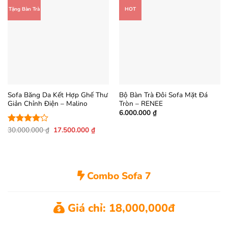
Tặng Bàn Trà
HOT
Sofa Băng Da Kết Hợp Ghế Thư
Bộ Bàn Trà Đôi Sofa Mặt Đá
Giản Chỉnh Điện – Malino
Tròn – RENEE
6.000.000
₫
Giá
Giá
30.000.000
₫
17.500.000
₫
Được
gốc
hiện
xếp hạng
là:
tại
4
5 sao
30.000.000 ₫.
là:
17.500.000 ₫.
Combo Sofa 7
Giá chỉ: 18,000,000đ