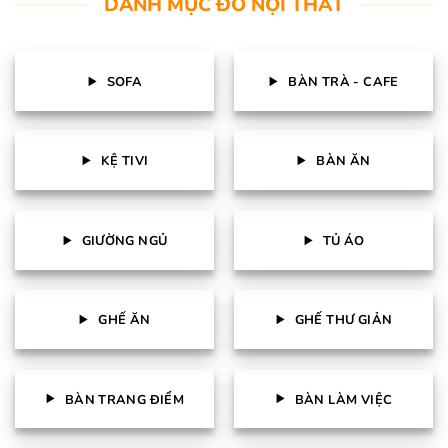
DANH MỤC ĐỒ NỘI THẤT
SOFA
BÀN TRÀ - CAFE
KỆ TIVI
BÀN ĂN
GIƯỜNG NGỦ
TỦ ÁO
GHẾ ĂN
GHẾ THƯ GIẢN
BÀN TRANG ĐIỂM
BÀN LÀM VIỆC