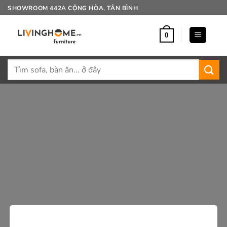
Bỏ
SHOWROOM 442A CỘNG HÒA, TÂN BÌNH
qua
nội
0
dung
Tìm
kiếm: