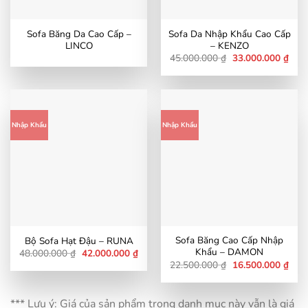
Sofa Băng Da Cao Cấp –
Sofa Da Nhập Khẩu Cao Cấp
LINCO
– KENZO
Giá
Giá
45.000.000
₫
33.000.000
₫
gốc
hiện
là:
tại
45.000.000 ₫.
là:
33.0
Nhập Khẩu
Nhập Khẩu
Sofa Băng Cao Cấp Nhập
Bộ Sofa Hạt Đậu – RUNA
Khẩu – DAMON
Giá
Giá
48.000.000
₫
42.000.000
₫
gốc
hiện
Giá
Giá
22.500.000
₫
16.500.000
₫
là:
tại
gốc
hiện
48.000.000 ₫.
là:
là:
tại
42.000.000 ₫.
22.500.000 ₫.
là:
16.5
*** Lưu ý: Giá của sản phẩm trong danh mục này vẫn là giá