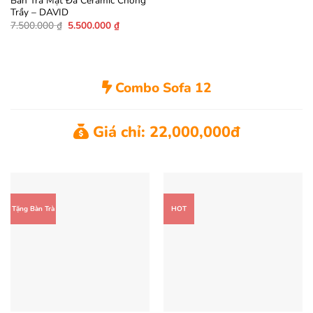
Bàn Trà Mặt Đá Ceramic Chống
Trầy – DAVID
Giá
Giá
7.500.000
₫
5.500.000
₫
gốc
hiện
là:
tại
7.500.000 ₫.
là:
5.500.000 ₫.
Combo Sofa 12
Giá chỉ: 22,000,000đ
Tặng Bàn Trà
HOT