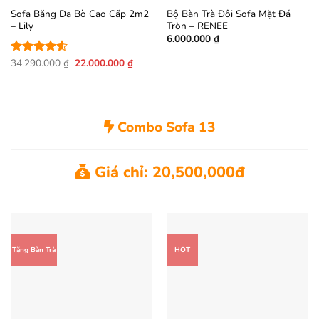
Sofa Băng Da Bò Cao Cấp 2m2
Bộ Bàn Trà Đôi Sofa Mặt Đá
– Lily
Tròn – RENEE
6.000.000
₫
Giá
Giá
34.290.000
₫
22.000.000
₫
Được xếp
gốc
hiện
hạng
4.5
là:
tại
5 sao
34.290.000 ₫.
là:
22.000.000 ₫.
Combo Sofa 13
Giá chỉ: 20,500,000đ
Tặng Bàn Trà
HOT