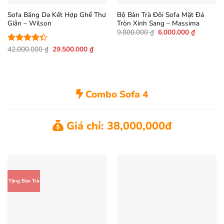
Sofa Băng Da Kết Hợp Ghế Thư
Bộ Bàn Trà Đôi Sofa Mặt Đá
Giãn – Wilson
Tròn Xinh Sang – Massima
Giá
Giá
9.800.000
₫
6.000.000
₫
gốc
hiện
là:
tại
Giá
Giá
42.000.000
₫
29.500.000
₫
Được xếp
9.800.000 ₫.
là:
gốc
hiện
hạng
4.31
6.000.000
là:
tại
5 sao
42.000.000 ₫.
là:
29.500.000 ₫.
Combo Sofa 4
Giá chỉ: 38,000,000đ
Tặng Bàn Trà