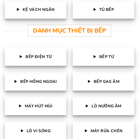
KỆ VÁCH NGĂN
TỦ BẾP
DANH MỤC THIẾT BỊ BẾP
BẾP ĐIỆN TỪ
BẾP TỪ
BẾP HỒNG NGOẠI
BẾP GAS ÂM
MÁY HÚT MÙI
LÒ NƯỚNG ÂM
LÒ VI SÓNG
MÁY RỬA CHÉN