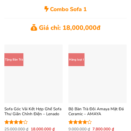
Combo Sofa 1
Giá chỉ: 18,000,000đ
Tặng Bàn Trà
Hàng loại I
Sofa Góc Vải Kết Hợp Ghế Sofa
Bộ Bàn Trà Đôi Amaya Mặt Đá
Thư Giãn Chỉnh Điện – Lenado
Ceramic – AMAYA
Giá
Giá
Giá
Giá
25.000.000
₫
18.000.000
₫
9.000.000
₫
7.800.000
₫
Được
Được xếp