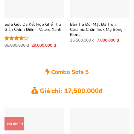
Sofa Góc Da Kết Hợp Ghế Thư
Bàn Trà Đôi Mặt Đá Tròn
Giản Chỉnh Điện – Valero Xanh
Ceramic Chân Inox Mạ Bóng –
Biona
Giá
Giá
15.500.000
₫
7.000.000
₫
gốc
hiện
Giá
Giá
38.000.000
₫
29.000.000
₫
Được xếp
là:
tại
gốc
hiện
hạng
4.17
15.500.000 ₫.
là:
là:
tại
5 sao
7.000.0
38.000.000 ₫.
là:
29.000.000 ₫.
Combo Sofa 5
Giá chỉ: 17,500,000đ
Tặng Bàn Trà