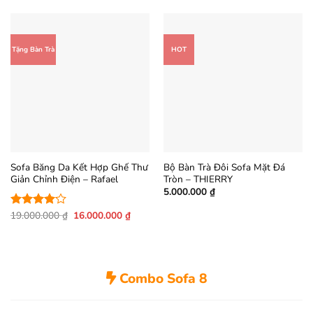
Tặng Bàn Trà
HOT
Sofa Băng Da Kết Hợp Ghế Thư
Bộ Bàn Trà Đôi Sofa Mặt Đá
Giản Chỉnh Điện – Rafael
Tròn – THIERRY
5.000.000
₫
Giá
Giá
19.000.000
₫
16.000.000
₫
Được
gốc
hiện
xếp hạng
là:
tại
4.07
5
19.000.000 ₫.
là:
sao
16.000.000 ₫.
Combo Sofa 8