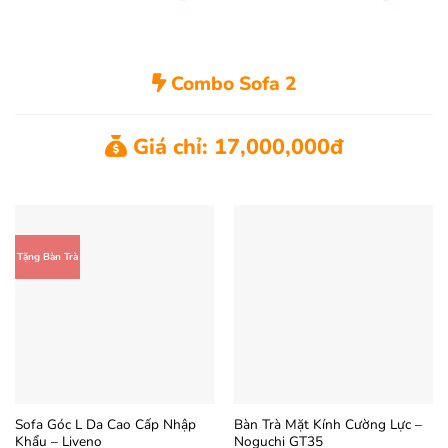
gốc
hiện
gốc
hiện
xếp hạng
hạng
4.2
là:
tại
là:
tại
4.13
5
5 sao
25.000.000 ₫.
là:
9.000.000 ₫.
là:
sao
18.000.000 ₫.
7.800.000
Combo Sofa 2
Giá chỉ: 17,000,000đ
Tặng Bàn Trà
Sofa Góc L Da Cao Cấp Nhập
Bàn Trà Mặt Kính Cường Lực –
Khẩu – Liveno
Noguchi GT35