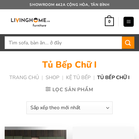
Bỏ
SHOWROOM 442A CỘNG HÒA, TÂN BÌNH
qua
nội
0
dung
Tìm
kiếm:
Tủ Bếp Chữ I
TRANG CHỦ
|
SHOP
|
KỆ TỦ BẾP
|
TỦ BẾP CHỮ I
LỌC SẢN PHẨM