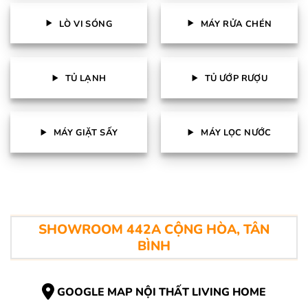
LÒ VI SÓNG
MÁY RỬA CHÉN
TỦ LẠNH
TỦ ƯỚP RƯỢU
MÁY GIẶT SẤY
MÁY LỌC NƯỚC
SHOWROOM 442A CỘNG HÒA, TÂN
BÌNH
GOOGLE MAP NỘI THẤT LIVING HOME