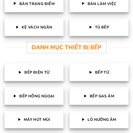
BÀN TRANG ĐIỂM
BÀN LÀM VIỆC
KỆ VÁCH NGĂN
TỦ BẾP
DANH MỤC THIẾT BỊ BẾP
BẾP ĐIỆN TỪ
BẾP TỪ
BẾP HỒNG NGOẠI
BẾP GAS ÂM
MÁY HÚT MÙI
LÒ NƯỚNG ÂM