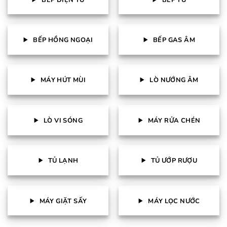
BẾP HỒNG NGOẠI
BẾP GAS ÂM
MÁY HÚT MÙI
LÒ NƯỚNG ÂM
LÒ VI SÓNG
MÁY RỬA CHÉN
TỦ LẠNH
TỦ ƯỚP RƯỢU
MÁY GIẶT SẤY
MÁY LỌC NƯỚC