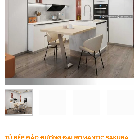
TỦ BẾP ĐẢO ĐƯƠNG ĐẠI ROMANTIC SAKURA