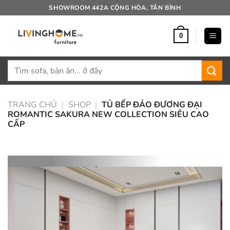
Bỏ
SHOWROOM 442A CỘNG HÒA, TÂN BÌNH
qua
nội
0
dung
Tìm
kiếm:
TRANG CHỦ
|
SHOP
|
TỦ BẾP ĐẢO ĐƯƠNG ĐẠI
ROMANTIC SAKURA NEW COLLECTION SIÊU CAO
CẤP