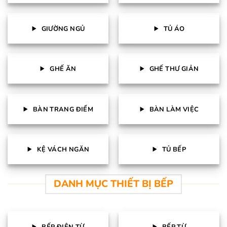
GIƯỜNG NGỦ
TỦ ÁO
GHẾ ĂN
GHẾ THƯ GIẢN
BÀN TRANG ĐIỂM
BÀN LÀM VIỆC
KỆ VÁCH NGĂN
TỦ BẾP
DANH MỤC THIẾT BỊ BẾP
BẾP ĐIỆN TỪ
BẾP TỪ