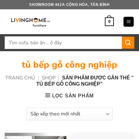
Bỏ
SHOWROOM 442A CỘNG HÒA, TÂN BÌNH
qua
nội
0
dung
Tìm
kiếm:
tủ bếp gỗ công nghiệp
TRANG CHỦ
SHOP
|
|
SẢN PHẨM ĐƯỢC GẮN THẺ “
TỦ BẾP GỖ CÔNG NGHIỆP”
LỌC SẢN PHẨM