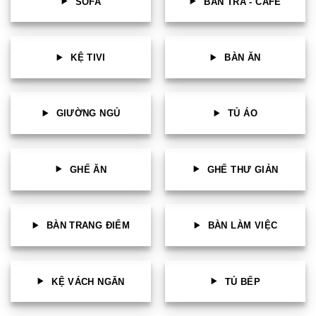
SOFA
BÀN TRÀ - CAFE
KỆ TIVI
BÀN ĂN
GIƯỜNG NGỦ
TỦ ÁO
GHẾ ĂN
GHẾ THƯ GIẢN
BÀN TRANG ĐIỂM
BÀN LÀM VIỆC
KỆ VÁCH NGĂN
TỦ BẾP