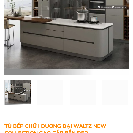
TỦ BẾP CHỮ I ĐƯƠNG ĐẠI WALTZ NEW
COLLECTION CAO CẤP BỀN ĐẸP