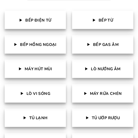
BẾP ĐIỆN TỪ
BẾP TỪ
BẾP HỒNG NGOẠI
BẾP GAS ÂM
MÁY HÚT MÙI
LÒ NƯỚNG ÂM
LÒ VI SÓNG
MÁY RỬA CHÉN
TỦ LẠNH
TỦ ƯỚP RƯỢU