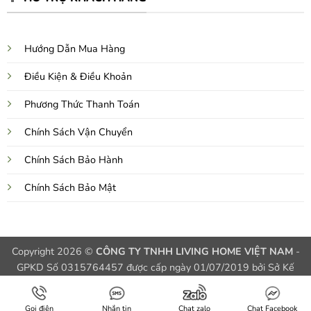
Hướng Dẫn Mua Hàng
Điều Kiện & Điều Khoản
Phương Thức Thanh Toán
Chính Sách Vận Chuyển
Chính Sách Bảo Hành
Chính Sách Bảo Mật
Copyright 2026 ©
CÔNG TY TNHH LIVING HOME VIỆT NAM
-
GPKD Số 0315764457 được cấp ngày 01/07/2019 bởi Sở Kế
Hoạch và Đầu Tư TPHCM, Việt Nam
//ZALO QRCODE
Gọi điện
Nhắn tin
Chat zalo
Chat Facebook