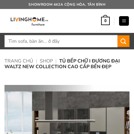
Bỏ
SHOWROOM 442A CỘNG HÒA, TÂN BÌNH
qua
nội
0
dung
Tìm
kiếm:
TRANG CHỦ
|
SHOP
|
TỦ BẾP CHỮ I ĐƯƠNG ĐẠI
WALTZ NEW COLLECTION CAO CẤP BỀN ĐẸP