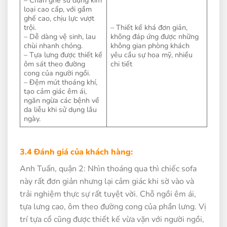
loại cao cấp, với gầm
ghế cao, chịu lực vượt
trội.
– Thiết kế khá đơn giản,
– Dễ dàng vệ sinh, lau
không đáp ứng được những
chùi nhanh chóng.
không gian phòng khách
– Tựa lưng được thiết kế
yêu cầu sự hoa mỹ, nhiều
ôm sát theo đường
chi tiết
cong của người ngồi.
– Đệm mút thoáng khí,
tạo cảm giác êm ái,
ngăn ngừa các bệnh về
da liễu khi sử dụng lâu
ngày.
3.4 Đánh giá của khách hàng:
Anh Tuấn, quận 2: Nhìn thoáng qua thì chiếc sofa
này rất đơn giản nhưng lại cảm giác khi sờ vào và
trải nghiệm thực sự rất tuyệt vời. Chỗ ngồi êm ái,
tựa lưng cao, ôm theo đường cong của phần lưng. Vị
trí tựa cổ cũng được thiết kế vừa vặn với người ngồi,