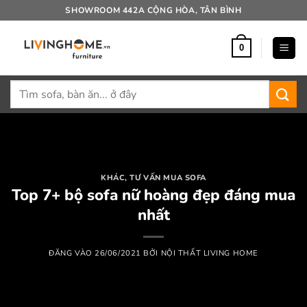
Bỏ
SHOWROOM 442A CỘNG HÒA, TÂN BÌNH
qua
nội
0
dung
Tìm
kiếm:
KHÁC
,
TƯ VẤN MUA SOFA
Top 7+ bộ sofa nữ hoàng đẹp đáng mua
nhất
ĐĂNG VÀO
26/06/2021
BỞI
NỘI THẤT LIVING HOME