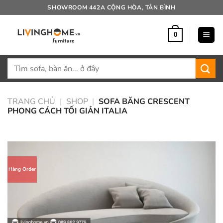
Bỏ
SHOWROOM 442A CỘNG HÒA, TÂN BÌNH
qua
nội
0
dung
Tìm
kiếm:
TRANG CHỦ
|
SHOP
|
SOFA BĂNG CRESCENT
PHONG CÁCH TỐI GIẢN ITALIA
Hàng Order