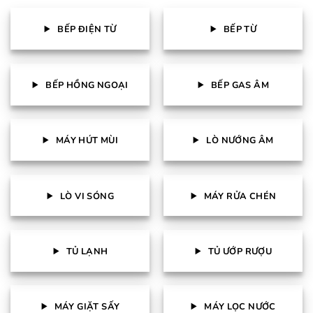
BẾP ĐIỆN TỪ
BẾP TỪ
BẾP HỒNG NGOẠI
BẾP GAS ÂM
MÁY HÚT MÙI
LÒ NƯỚNG ÂM
LÒ VI SÓNG
MÁY RỬA CHÉN
TỦ LẠNH
TỦ ƯỚP RƯỢU
MÁY GIẶT SẤY
MÁY LỌC NƯỚC