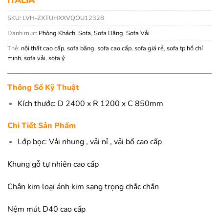
SKU:
LVH-ZXTUHXXVQOU12328
Danh mục:
Phòng Khách
,
Sofa
,
Sofa Băng
,
Sofa Vải
Thẻ:
nội thất cao cấp
,
sofa băng
,
sofa cao cấp
,
sofa giá rẻ
,
sofa tp hồ chí
minh
,
sofa vải
,
sofa ý
Thông Số Kỹ Thuật
Kích thước: D 2400 x R 1200 x C 850mm
Chi Tiết Sản Phẩm
Lớp bọc: Vải nhung , vải nỉ , vải bố cao cấp
Khung gỗ tự nhiên cao cấp
Chân kim loại ánh kim sang trọng chắc chắn
Nệm mút D40 cao cấp