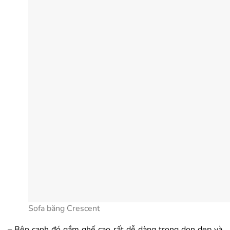
Sofa băng Crescent
– Bên cạnh đó gầm ghế cao rất dễ dàng trong dọn dẹp và