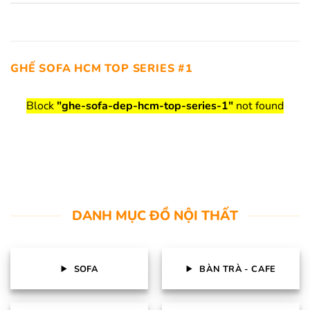
GHẾ SOFA HCM TOP SERIES #1
Block
"ghe-sofa-dep-hcm-top-series-1"
not found
DANH MỤC ĐỒ NỘI THẤT
SOFA
BÀN TRÀ - CAFE