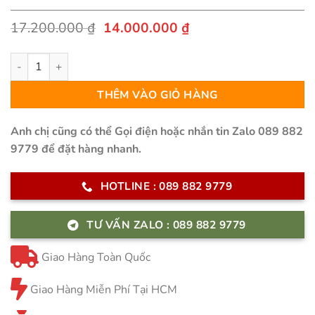
Giá
Giá
17.200.000
₫
14.000.000
₫
gốc
hiện
là:
tại
Sofa băng Crescent phong cách tối giản Italia số lượng
17.200.000 ₫.
là:
14.000.000 ₫.
THÊM VÀO GIỎ HÀNG
Anh chị cũng có thể Gọi điện hoặc nhắn tin Zalo 089 882
9779 để đặt hàng nhanh.
HOTLINE : 089 882 9779
TƯ VẤN ZALO : 089 882 9779
Giao Hàng Toàn Quốc
Giao Hàng Miễn Phí Tại HCM