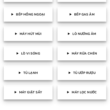
BẾP HỒNG NGOẠI
BẾP GAS ÂM
MÁY HÚT MÙI
LÒ NƯỚNG ÂM
LÒ VI SÓNG
MÁY RỬA CHÉN
TỦ LẠNH
TỦ ƯỚP RƯỢU
MÁY GIẶT SẤY
MÁY LỌC NƯỚC