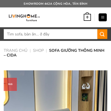
Bỏ
SHOWROOM 442A CỘNG HÒA, TÂN BÌNH
qua
nội
0
dung
Tìm
kiếm:
TRANG CHỦ
|
SHOP
|
SOFA GIƯỜNG THÔNG MINH
– CIDA
Mới