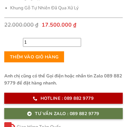
Khung Gỗ Tự Nhiên Đã Qua Xử Lý
Giá
Giá
22.000.000
₫
17.500.000
₫
gốc
hiện
là:
tại
22.000.000 ₫.
là:
17.500.000 ₫.
Sofa
THÊM VÀO GIỎ HÀNG
Giường
Thông
Minh
Anh chị cũng có thể Gọi điện hoặc nhắn tin Zalo 089 882
-
9779 để đặt hàng nhanh.
CIDA
số
HOTLINE : 089 882 9779
lượng
TƯ VẤN ZALO : 089 882 9779
Giao Hàng Toàn Quốc