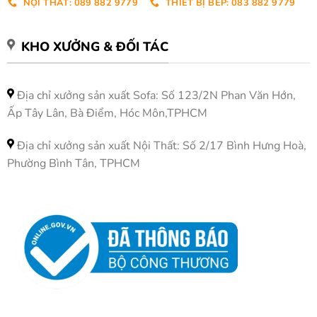
NỘI THẤT: 089 882 9779
THIẾT BỊ BẾP: 083 882 9779
KHO XƯỞNG & ĐỐI TÁC
Địa chỉ xưởng sản xuất Sofa: Số 123/2N Phan Văn Hớn,
Ấp Tây Lân, Bà Điểm, Hóc Môn,TPHCM
Địa chỉ xưởng sản xuất Nội Thất: Số 2/17 Bình Hưng Hoà,
Phường Bình Tân, TPHCM