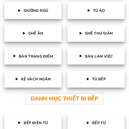
GIƯỜNG NGỦ
TỦ ÁO
GHẾ ĂN
GHẾ THƯ GIẢN
BÀN TRANG ĐIỂM
BÀN LÀM VIỆC
KỆ VÁCH NGĂN
TỦ BẾP
DANH MỤC THIẾT BỊ BẾP
BẾP ĐIỆN TỪ
BẾP TỪ