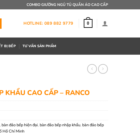
COMBO GIƯỜNG NGỦ TỦ QUẦN ÁO CAO CẤP
HOTLINE: 089 882 9779
0
ẾT BỊ BẾP
TƯ VẤN SẢN PHẨM
P KHẨU CAO CẤP – RANCO
,
bàn đảo bếp hiện đại
,
bàn đảo bếp nhập khẩu
,
bàn đảo bếp
ố Hồ Chí Minh