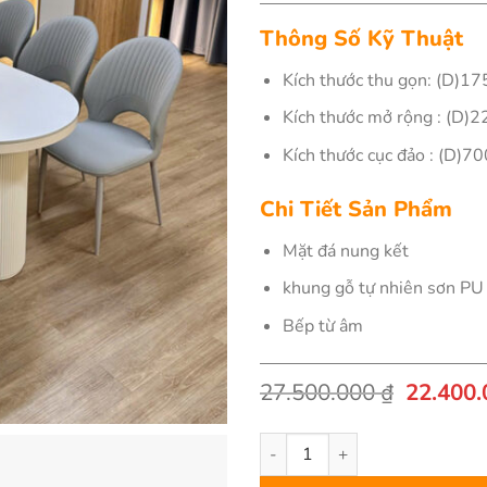
Thông Số Kỹ Thuật
Kích thước thu gọn: (D)1
Kích thước mở rộng : (D)
Kích thước cục đảo : (D)7
Chi Tiết Sản Phẩm
Mặt đá nung kết
khung gỗ tự nhiên sơn PU
Bếp từ âm
Giá
27.500.000
₫
22.400
gốc
là:
Bàn Đảo Bếp Nhập Khẩu Cao C
27.500.