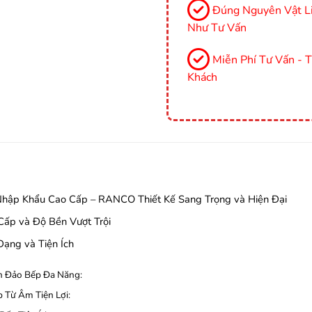
Đúng Nguyên Vật Li
Như Tư Vấn
Miễn Phí Tư Vấn - 
Khách
hập Khẩu Cao Cấp – RANCO Thiết Kế Sang Trọng và Hiện Đại
Cấp và Độ Bền Vượt Trội
Dạng và Tiện Ích
n Đảo Bếp Đa Năng:
p Từ Âm Tiện Lợi: