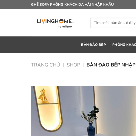
Bỏ
GHẾ SOFA PHÒNG KHÁCH DA VẢI NHẬP KHẨU
qua
nội
Tìm
dung
kiếm:
BÀN ĐẢO BẾP
PHÒNG KHÁ
TRANG CHỦ
|
SHOP
|
BÀN ĐẢO BẾP NHẬP