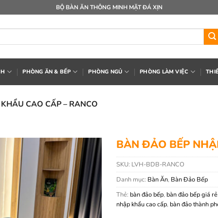
BỘ BÀN ĂN THÔNG MINH MẶT ĐÁ XỊN
CH
PHÒNG ĂN & BẾP
PHÒNG NGỦ
PHÒNG LÀM VIỆC
THI
 KHẨU CAO CẤP – RANCO
BÀN ĐẢO BẾP NHẬ
SKU:
LVH-BDB-RANCO
Danh mục:
Bàn Ăn
,
Bàn Đảo Bếp
Thẻ:
bàn đảo bếp
,
bàn đảo bếp giá rẻ
nhập khẩu cao cấp
,
bàn đảo thành ph