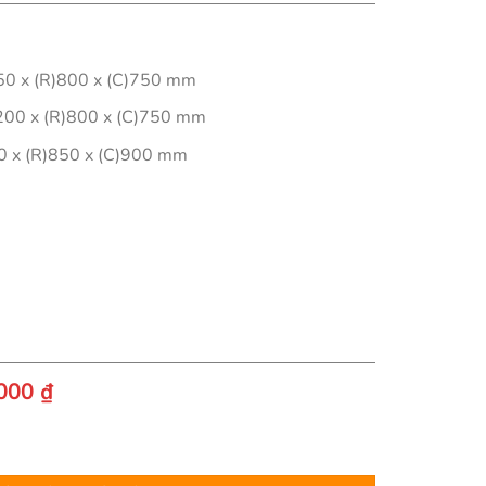
750 x (R)800 x (C)750 mm
2200 x (R)800 x (C)750 mm
00 x (R)850 x (C)900 mm
Giá
.000
₫
hiện
tại
ấp - RANCO số lượng
000 ₫.
là:
22.400.000 ₫.