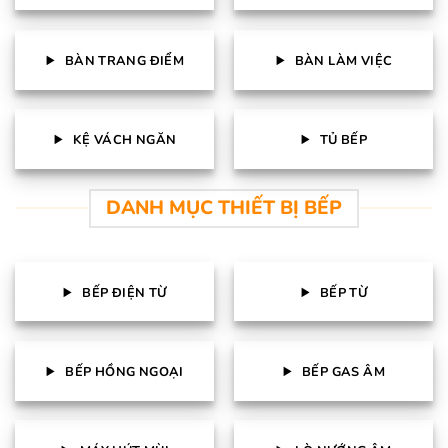
BÀN TRANG ĐIỂM
BÀN LÀM VIỆC
KỆ VÁCH NGĂN
TỦ BẾP
DANH MỤC THIẾT BỊ BẾP
BẾP ĐIỆN TỪ
BẾP TỪ
BẾP HỒNG NGOẠI
BẾP GAS ÂM