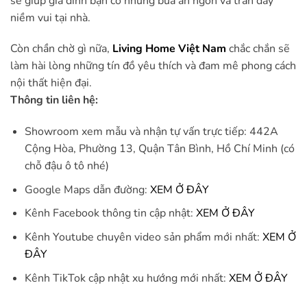
sẽ giúp gia đình bạn có những bữa ăn ngon và tràn đầy
niềm vui tại nhà.
Còn chần chờ gì nữa,
Living Home Việt Nam
chắc chắn sẽ
làm hài lòng những tín đồ yêu thích và đam mê phong cách
nội thất hiện đại.
Thông tin liên hệ:
Showroom xem mẫu và nhận tự vấn trực tiếp: 442A
Cộng Hòa, Phường 13, Quận Tân Bình, Hồ Chí Minh (có
chỗ đậu ô tô nhé)
Google Maps dẫn đường:
XEM Ở ĐÂY
Kênh Facebook thông tin cập nhật:
XEM Ở ĐÂY
Kênh Youtube chuyên video sản phẩm mới nhất:
XEM Ở
ĐÂY
Kênh TikTok cập nhật xu hướng mới nhất:
XEM Ở ĐÂY