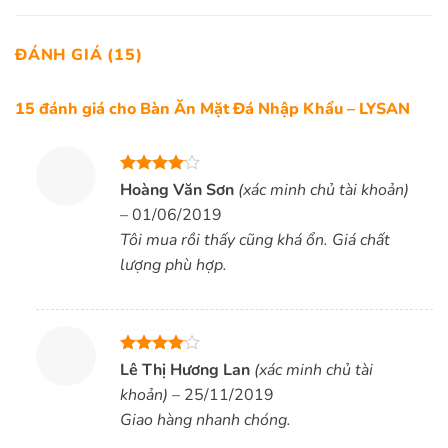
ĐÁNH GIÁ (15)
15 đánh giá cho
Bàn Ăn Mặt Đá Nhập Khẩu – LYSAN
Được
Hoàng Văn Sơn
(xác minh chủ tài khoản)
xếp hạng
–
01/06/2019
4
5 sao
Tôi mua rồi thấy cũng khá ổn. Giá chất
lượng phù hợp.
Được
Lê Thị Hương Lan
(xác minh chủ tài
xếp hạng
khoản)
–
25/11/2019
4
5 sao
Giao hàng nhanh chóng.