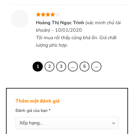
Được
Hoàng Thị Ngọc Trinh
(xác minh chủ tài
xếp hạng
khoản)
–
10/01/2020
4
5 sao
Tôi mua rồi thấy cũng khá ổn. Giá chất
lượng phù hợp.
1
2
3
…
5
→
Thêm một đánh giá
Đánh giá của bạn
*