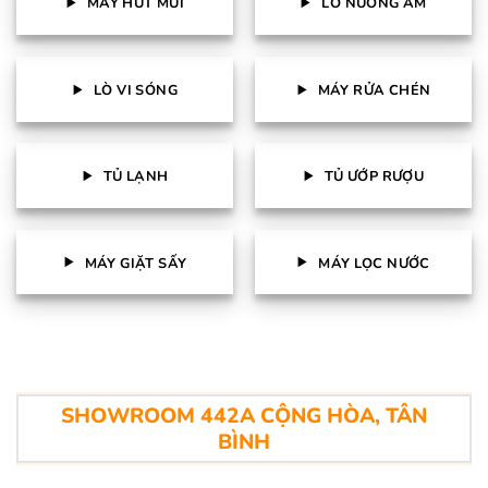
MÁY HÚT MÙI
LÒ NƯỚNG ÂM
LÒ VI SÓNG
MÁY RỬA CHÉN
TỦ LẠNH
TỦ ƯỚP RƯỢU
MÁY GIẶT SẤY
MÁY LỌC NƯỚC
SHOWROOM 442A CỘNG HÒA, TÂN
BÌNH