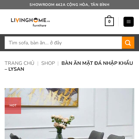
Bỏ
SHOWROOM 442A CỘNG HÒA, TÂN BÌNH
qua
nội
0
dung
Tìm
kiếm:
TRANG CHỦ
|
SHOP
|
BÀN ĂN MẶT ĐÁ NHẬP KHẨU
– LYSAN
HOT