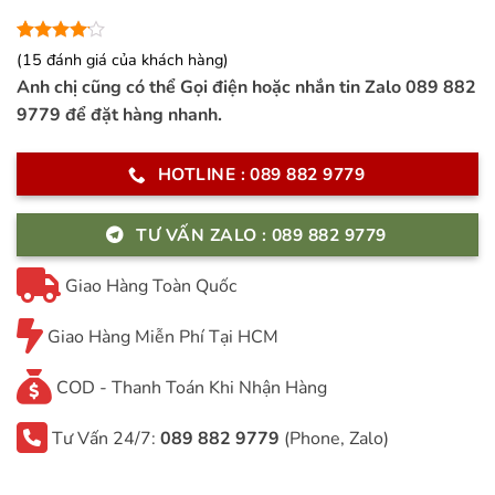
4.07
15
trên
(
15
đánh giá của khách hàng)
5 dựa
Anh chị cũng có thể Gọi điện hoặc nhắn tin Zalo 089 882
trên
đánh
giá
9779 để đặt hàng nhanh.
HOTLINE : 089 882 9779
TƯ VẤN ZALO : 089 882 9779
Giao Hàng Toàn Quốc
Giao Hàng Miễn Phí Tại HCM
COD - Thanh Toán Khi Nhận Hàng
Tư Vấn 24/7:
089 882 9779
(Phone, Zalo)