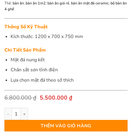
Thẻ:
bàn ăn
,
bàn ăn 1m2
,
bàn ăn giá rẻ
,
bàn ăn mặt đá ceramic
,
bộ bàn ăn
4 ghế
Thông Số Kỹ Thuật
Kích thước: 1200 x 700 x 750 mm
Chi Tiết Sản Phẩm
Mặt đá nung kết
Chân sắt sơn tĩnh điện
Lựa chọn mặt đá theo sở thích
Giá
Giá
6.800.000
₫
5.500.000
₫
gốc
hiện
là:
tại
Bàn Ăn Mặt Đá Nhập Khẩu - LYSAN số lượng
6.800.000 ₫.
là:
5.500.000 ₫.
THÊM VÀO GIỎ HÀNG