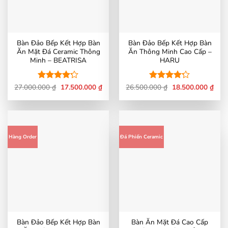
Bàn Đảo Bếp Kết Hợp Bàn
Bàn Đảo Bếp Kết Hợp Bàn
Ăn Mặt Đá Ceramic Thông
Ăn Thông Minh Cao Cấp –
Minh – BEATRISA
HARU
Giá
Giá
Giá
Giá
27.000.000
Được xếp
₫
17.500.000
₫
26.500.000
Được xếp
₫
18.500.000
₫
gốc
hiện
gốc
hiện
hạng
4.18
hạng
4.17
là:
tại
là:
tại
5 sao
5 sao
27.000.000 ₫.
là:
26.500.000 ₫.
là:
17.500.000 ₫.
18.5
Hàng Order
Đá Phiến Ceramic
Bàn Đảo Bếp Kết Hợp Bàn
Bàn Ăn Mặt Đá Cao Cấp