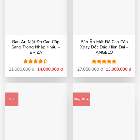
Bàn Ăn Mặt Đá Cao Cấp
Bàn Ăn Mặt Đá Cao Cấp
Sang Trọng Nhập Khẩu –
Xoay Độc Đáo Hiện Đại –
BRIZA
ANGELO
Giá
Giá
Giá
Giá
21.000.000
Được xếp
₫
14.000.000
₫
27.850.000
Được xếp
₫
13.000.000
₫
gốc
hiện
gốc
hiện
hạng
4.27
hạng
4.7
5
là:
tại
là:
tại
5 sao
sao
21.000.000 ₫.
là:
27.850.000 ₫.
là:
14.000.000 ₫.
13.0
Mới
Nhập Khẩu