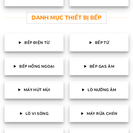
DANH MỤC THIẾT BỊ BẾP
BẾP ĐIỆN TỪ
BẾP TỪ
BẾP HỒNG NGOẠI
BẾP GAS ÂM
MÁY HÚT MÙI
LÒ NƯỚNG ÂM
LÒ VI SÓNG
MÁY RỬA CHÉN