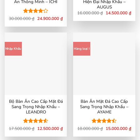
Ăn Thông Minh – ICHI
Hiện Đại Nhập Khẩu –
AUGUS
Giá
Giá
16.000.000
₫
14.500.000
₫
gốc
hiện
Giá
Giá
30.000.000
Được xếp
₫
24.900.000
₫
là:
tại
gốc
hiện
hạng
4.18
16.000.000 ₫.
là:
là:
tại
5 sao
14.5
30.000.000 ₫.
là:
24.900.000 ₫.
Nhập Khẩu
Hàng loại I
Bộ Bàn Ăn Cao Cấp Mặt Đá
Bàn Ăn Mặt Đá Cao Cấp
Sang Trọng Nhập Khẩu –
Sang Trọng Nhập Khẩu –
LEANDRO
AYAME
Giá
Giá
Giá
Giá
17.500.000
Được xếp
₫
12.500.000
₫
18.000.000
Được xếp
₫
15.000.000
₫
gốc
hiện
gốc
hiện
hạng
4.5
hạng
4.42
là:
tại
là:
tại
5 sao
5 sao