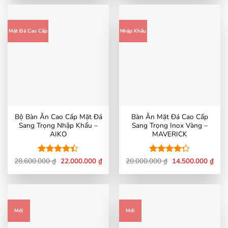
17.500.000 ₫.
là:
18.000.000 ₫.
là:
12.500.000 ₫.
15.0
Mặt Đá Cao Cấp
Nhập Khẩu
Bộ Bàn Ăn Cao Cấp Mặt Đá
Bàn Ăn Mặt Đá Cao Cấp
Sang Trọng Nhập Khẩu –
Sang Trọng Inox Vàng –
AIKO
MAVERICK
Giá
Giá
Giá
Giá
28.600.000
Được xếp
₫
22.000.000
₫
20.000.000
Được xếp
₫
14.500.000
₫
gốc
hiện
gốc
hiện
hạng
4.4
hạng
4.27
là:
tại
là:
tại
5 sao
5 sao
28.600.000 ₫.
là:
20.000.000 ₫.
là:
22.000.000 ₫.
14.5
Mới
Mới