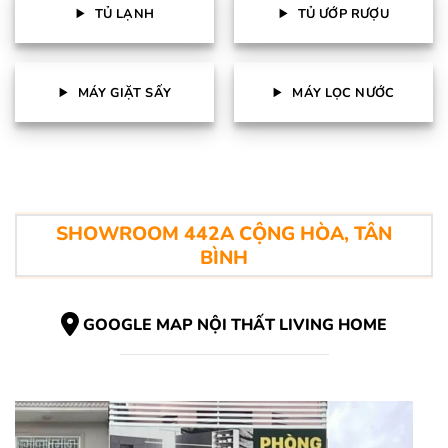
TỦ LẠNH
TỦ ƯỚP RƯỢU
MÁY GIẶT SẤY
MÁY LỌC NƯỚC
SHOWROOM 442A CỘNG HÒA, TÂN
BÌNH
GOOGLE MAP NỘI THẤT LIVING HOME