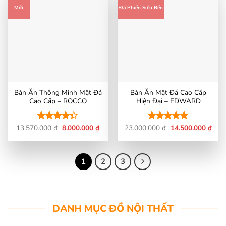
Mới
Đá Phiến Siêu Bền
Bàn Ăn Thông Minh Mặt Đá
Bàn Ăn Mặt Đá Cao Cấp
Cao Cấp – ROCCO
Hiện Đại – EDWARD
Giá
Giá
Giá
Giá
13.570.000
Được xếp
₫
8.000.000
₫
23.000.000
Được xếp
₫
14.500.000
₫
gốc
hiện
gốc
hiện
hạng
4.36
hạng
5
5
là:
tại
là:
tại
5 sao
sao
13.570.000 ₫.
là:
23.000.000 ₫.
là:
8.000.000 ₫.
14.5
1
2
3
DANH MỤC ĐỒ NỘI THẤT