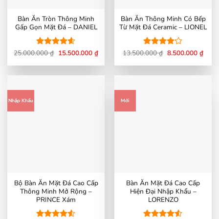
Bàn Ăn Tròn Thông Minh
Bàn Ăn Thông Minh Có Bếp
Gấp Gọn Mặt Đá – DANIEL
Từ Mặt Đá Ceramic – LIONEL
Giá
Giá
Giá
Giá
25.000.000
Được xếp
₫
15.500.000
₫
13.500.000
Được xếp
₫
8.500.000
₫
gốc
hiện
gốc
hiện
hạng
4.56
hạng
4.15
là:
tại
là:
tại
5 sao
5 sao
25.000.000 ₫.
là:
13.500.000 ₫.
là:
15.500.000 ₫.
8.500
Nhập Khẩu
Mới
Bộ Bàn Ăn Mặt Đá Cao Cấp
Bàn Ăn Mặt Đá Cao Cấp
Thông Minh Mở Rộng –
Hiện Đại Nhập Khẩu –
PRINCE Xám
LORENZO