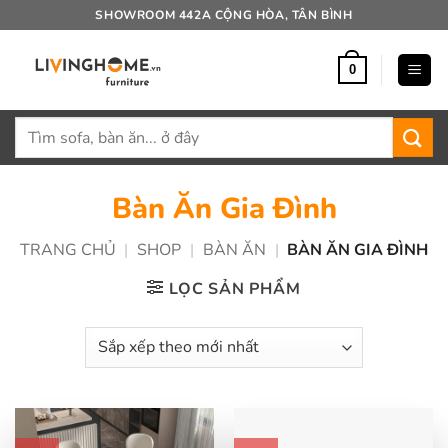
Bỏ
SHOWROOM 442A CỘNG HÒA, TÂN BÌNH
qua
nội
0
dung
Tìm
kiếm:
Bàn Ăn Gia Đình
TRANG CHỦ
|
SHOP
|
BÀN ĂN
|
BÀN ĂN GIA ĐÌNH
LỌC SẢN PHẨM