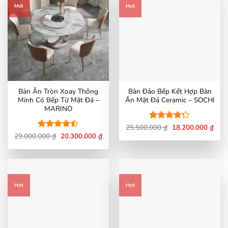
Mới
Hot
Bàn Ăn Tròn Xoay Thông
Bàn Đảo Bếp Kết Hợp Bàn
Minh Có Bếp Từ Mặt Đá –
Ăn Mặt Đá Ceramic – SOCHI
MARINO
Giá
Giá
25.500.000
Được xếp
₫
18.200.000
₫
gốc
hiện
Giá
Giá
hạng
4.25
29.000.000
Được xếp
₫
20.300.000
₫
là:
tại
gốc
hiện
5 sao
hạng
4.47
25.500.000 ₫.
là:
là:
tại
5 sao
18.2
29.000.000 ₫.
là:
20.300.000 ₫.
Hot
Hot