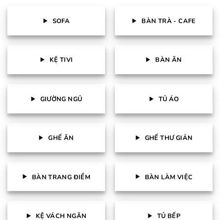
SOFA
BÀN TRÀ - CAFE
KỆ TIVI
BÀN ĂN
GIƯỜNG NGỦ
TỦ ÁO
GHẾ ĂN
GHẾ THƯ GIẢN
BÀN TRANG ĐIỂM
BÀN LÀM VIỆC
KỆ VÁCH NGĂN
TỦ BẾP