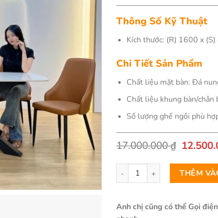
Thông Số Kỹ Thuật
Kích thước: (R) 1600 x (S
Chi Tiết Sản Phẩm
Chất liệu mặt bàn: Đá nun
Chất liệu khung bàn/chân 
Số lượng ghế ngồi phù hợp
17.000.000
₫
Giá
12.500
gốc
là:
Bộ Bàn Ăn Mặt Đá Cao Cấp Sa
17.000.
THÊM VÀ
Anh chị cũng có thể Gọi điệ