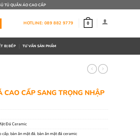
Ủ TỦ QUẦN ÁO CAO CẤP
HOTLINE: 089 882 9779
0
ẾT BỊ BẾP
TƯ VẤN SẢN PHẨM
Á CAO CẤP SANG TRỌNG NHẬP
Mặt Đá Ceramic
o cấp
,
bàn ăn mặt đá
,
bàn ăn mặt đá ceramic