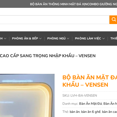
BỘ BÀN ĂN THÔNG MINH MẶT ĐÁ XỊN
COMBO GIƯỜNG NG
CH
PHÒNG ĂN & BẾP
PHÒNG NGỦ
PHÒNG LÀM VIỆC
THI
 CAO CẤP SANG TRỌNG NHẬP KHẨU – VENSEN
BỘ BÀN ĂN MẶT Đ
KHẨU – VENSEN
SKU:
LVH-BA-VENSEN
Danh mục:
Bàn Ăn Mặt Đá
,
Bàn Ăn 
Thẻ:
bàn ăn
,
bàn ăn 6 ghế
,
bàn ăn ca