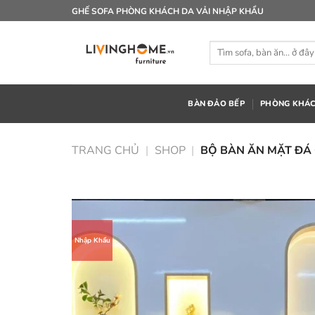
Bỏ
GHẾ SOFA PHÒNG KHÁCH DA VẢI NHẬP KHẨU
qua
nội
Tìm
dung
kiếm:
BÀN ĐẢO BẾP
PHÒNG KHÁ
TRANG CHỦ
|
SHOP
|
BỘ BÀN ĂN MẶT ĐÁ
Nhập Khẩu