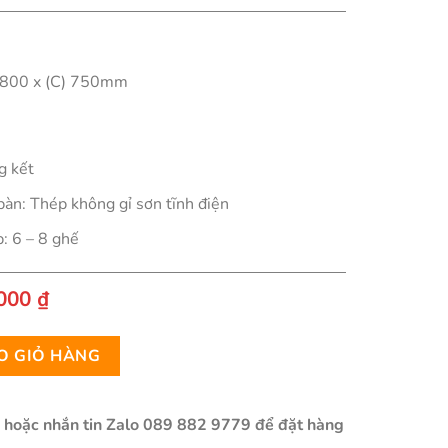
) 800 x (C) 750mm
g kết
bàn: Thép không gỉ sơn tĩnh điện
: 6 – 8 ghế
.000
₫
Giá
hiện
tại
ng Trọng Nhập Khẩu - VENSEN số lượng
000 ₫.
là:
O GIỎ HÀNG
12.500.000 ₫.
n hoặc nhắn tin Zalo 089 882 9779 để đặt hàng