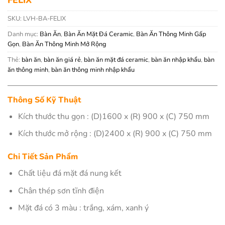
SKU:
LVH-BA-FELIX
Danh mục:
Bàn Ăn
,
Bàn Ăn Mặt Đá Ceramic
,
Bàn Ăn Thông Minh Gấp
Gọn
,
Bàn Ăn Thông Minh Mở Rộng
Thẻ:
bàn ăn
,
bàn ăn giá rẻ
,
bàn ăn mặt đá ceramic
,
bàn ăn nhập khẩu
,
bàn
ăn thông minh
,
bàn ăn thông minh nhập khẩu
Thông Số Kỹ Thuật
Kích thước thu gọn : (D)1600 x (R) 900 x (C) 750 mm
Kích thước mở rộng : (D)2400 x (R) 900 x (C) 750 mm
Chi Tiết Sản Phẩm
Chất liệu đá mặt đá nung kết
Chân thép sơn tĩnh điện
Mặt đá có 3 màu : trắng, xám, xanh ý