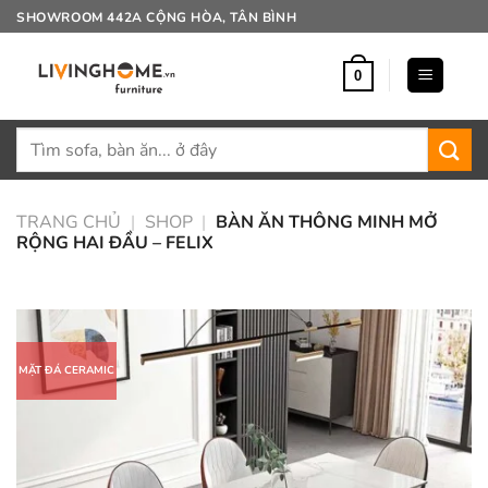
Bỏ
SHOWROOM 442A CỘNG HÒA, TÂN BÌNH
qua
nội
0
dung
Tìm
kiếm:
TRANG CHỦ
|
SHOP
|
BÀN ĂN THÔNG MINH MỞ
RỘNG HAI ĐẦU – FELIX
MẶT ĐÁ CERAMIC