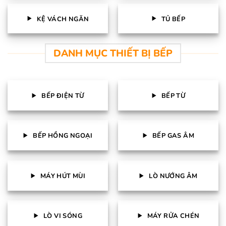
KỆ VÁCH NGĂN
TỦ BẾP
DANH MỤC THIẾT BỊ BẾP
BẾP ĐIỆN TỪ
BẾP TỪ
BẾP HỒNG NGOẠI
BẾP GAS ÂM
MÁY HÚT MÙI
LÒ NƯỚNG ÂM
LÒ VI SÓNG
MÁY RỬA CHÉN