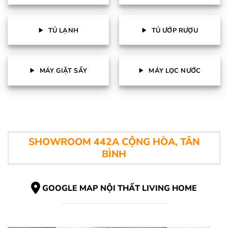
TỦ LẠNH
TỦ ƯỚP RƯỢU
MÁY GIẶT SẤY
MÁY LỌC NƯỚC
SHOWROOM 442A CỘNG HÒA, TÂN
BÌNH
GOOGLE MAP NỘI THẤT LIVING HOME