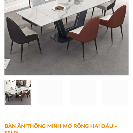
BÀN ĂN THÔNG MINH MỞ RỘNG HAI ĐẦU –
FELIX