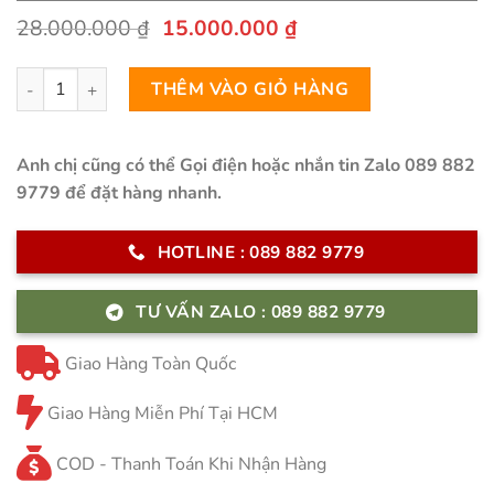
Giá
Giá
28.000.000
₫
15.000.000
₫
gốc
hiện
là:
tại
Bàn Ăn Thông Minh Mở Rộng Hai Đầu - FELIX số lượng
28.000.000 ₫.
là:
THÊM VÀO GIỎ HÀNG
15.000.000 ₫.
Anh chị cũng có thể Gọi điện hoặc nhắn tin Zalo 089 882
9779 để đặt hàng nhanh.
HOTLINE : 089 882 9779
TƯ VẤN ZALO : 089 882 9779
Giao Hàng Toàn Quốc
Giao Hàng Miễn Phí Tại HCM
COD - Thanh Toán Khi Nhận Hàng