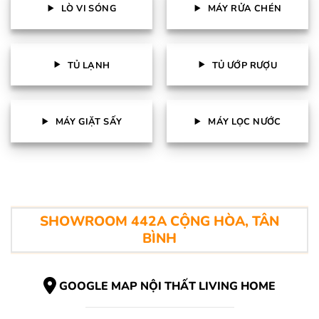
LÒ VI SÓNG
MÁY RỬA CHÉN
TỦ LẠNH
TỦ ƯỚP RƯỢU
MÁY GIẶT SẤY
MÁY LỌC NƯỚC
SHOWROOM 442A CỘNG HÒA, TÂN
BÌNH
GOOGLE MAP NỘI THẤT LIVING HOME