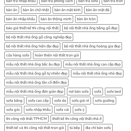
bàn trà nhập khẩu
bàn trà phong cách
bàn trà sofa
bàn trà tròn
bàn ăn
bàn ăn chữ nhật
bàn ăn mặt kính
bàn ăn mặt đá
bàn ăn nhập khẩu
bàn ăn thông minh
bàn ăn tròn
báo giá thiết kế thi công nội thất
bộ nội thất nhà ống bằng gỗ đẹp
bộ nội thất nhà ống gỗ công nghiệp đẹp
bộ nội thất nhà ống hiện đại đẹp
bộ nội thất nhà ống hoàng gia đẹp
cửa hàng sofa
hoàn thiện nội thất trọn gói
mẫu nội thất nhà ống bắc âu đẹp
mẫu nội thất nhà ống cao cấp đẹp
mẫu nội thất nhà ống gỗ tự nhiên đẹp
mẫu nội thất nhà ống nhỏ đẹp
mẫu nội thất nhà ống tân cổ điển đẹp
mẫu nội thất nhà ống đơn giản đẹp
nơi bán sofa
sofa
sofa bed
sofa băng
sofa cao cấp
sofa da
sofa giá rẻ
sofa giường
sofa góc
sofa nhập khẩu
sofa vải
sofa ý
thi công nội thất TPHCM
thiết kế thi công nội thất nhà ở
thiết kế và thi công nội thất trọn gói
tủ bếp
địa chỉ bán sofa