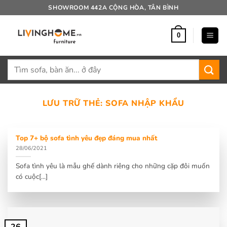
Bỏ
SHOWROOM 442A CỘNG HÒA, TÂN BÌNH
qua
nội
0
dung
Tìm
kiếm:
LƯU TRỮ THẺ:
SOFA NHẬP KHẨU
Top 7+ bộ sofa tình yêu đẹp đáng mua nhất
28/06/2021
Sofa tình yêu là mẫu ghế dành riêng cho những cặp đôi muốn
có cuộc[...]
26