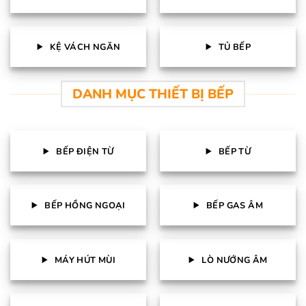
KỆ VÁCH NGĂN
TỦ BẾP
DANH MỤC THIẾT BỊ BẾP
BẾP ĐIỆN TỪ
BẾP TỪ
BẾP HỒNG NGOẠI
BẾP GAS ÂM
MÁY HÚT MÙI
LÒ NƯỚNG ÂM