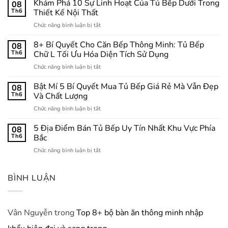
Mẫu
Khám Phá 10 Sự Linh Hoạt Của Tủ Bếp Dưới Trong
08
Tủ
Th6
Thiết Kế Nội Thất
Bếp
ở
Chức năng bình luận bị tắt
Chữ
Khám
I:
Phá
8+ Bí Quyết Cho Căn Bếp Thông Minh: Tủ Bếp
Giải
08
10
Pháp
Th6
Chữ L Tối Ưu Hóa Diện Tích Sử Dụng
Sự
Tối
ở
Chức năng bình luận bị tắt
Linh
Ưu
8+
Hoạt
Hóa
Bí
Bật Mí 5 Bí Quyết Mua Tủ Bếp Giá Rẻ Mà Vẫn Đẹp
Của
08
Không
Quyết
Tủ
Th6
Và Chất Lượng
Gian
Cho
Bếp
Bếp
ở
Chức năng bình luận bị tắt
Căn
Dưới
Nhỏ
Bật
Bếp
Trong
Mí
5 Địa Điểm Bán Tủ Bếp Uy Tín Nhất Khu Vực Phía
Thông
08
Thiết
5
Minh:
Th6
Bắc
Kế
Bí
Tủ
Nội
ở
Chức năng bình luận bị tắt
Quyết
Bếp
Thất
5
Mua
Chữ
Địa
Tủ
L
Điểm
BÌNH LUẬN
Bếp
Tối
Bán
Giá
Ưu
Tủ
Rẻ
Hóa
Bếp
Mà
Diện
Uy
Vân Nguyễn
trong
Top 8+ bộ bàn ăn thông minh nhập
Vẫn
Tích
Tín
Đẹp
Sử
Nhất