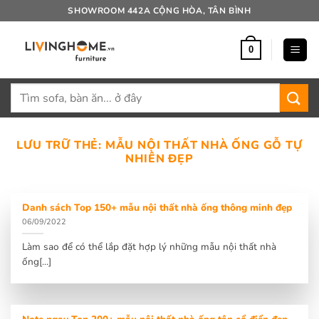
Bỏ
SHOWROOM 442A CỘNG HÒA, TÂN BÌNH
qua
nội
0
dung
Tìm
kiếm:
LƯU TRỮ THẺ:
MẪU NỘI THẤT NHÀ ỐNG GỖ TỰ
NHIÊN ĐẸP
Danh sách Top 150+ mẫu nội thất nhà ống thông minh đẹp
06/09/2022
Làm sao để có thể lắp đặt hợp lý những mẫu nội thất nhà
ống[...]