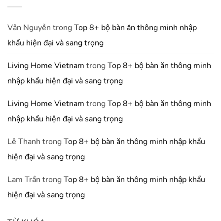
Bán
Giá
Ưu
Tủ
Rẻ
Hóa
Bếp
Mà
Diện
Uy
Vân Nguyễn
trong
Top 8+ bộ bàn ăn thông minh nhập
Vẫn
Tích
Tín
Đẹp
Sử
khẩu hiện đại và sang trọng
Nhất
Và
Dụng
Khu
Chất
Vực
Lượng
Living Home Vietnam
trong
Top 8+ bộ bàn ăn thông minh
Phía
Bắc
nhập khẩu hiện đại và sang trọng
Living Home Vietnam
trong
Top 8+ bộ bàn ăn thông minh
nhập khẩu hiện đại và sang trọng
Lê Thanh
trong
Top 8+ bộ bàn ăn thông minh nhập khẩu
hiện đại và sang trọng
Lam Trần
trong
Top 8+ bộ bàn ăn thông minh nhập khẩu
hiện đại và sang trọng