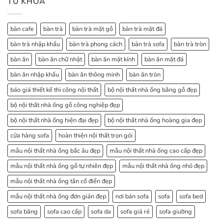
TỪ KHÓA
bàn cafe
bàn trà
bàn trà mặt gỗ
bàn trà mặt đá
bàn trà nhập khẩu
bàn trà phong cách
bàn trà sofa
bàn trà tròn
bàn ăn
bàn ăn chữ nhật
bàn ăn mặt kính
bàn ăn mặt đá
bàn ăn nhập khẩu
bàn ăn thông minh
bàn ăn tròn
báo giá thiết kế thi công nội thất
bộ nội thất nhà ống bằng gỗ đẹp
bộ nội thất nhà ống gỗ công nghiệp đẹp
bộ nội thất nhà ống hiện đại đẹp
bộ nội thất nhà ống hoàng gia đẹp
cửa hàng sofa
hoàn thiện nội thất trọn gói
mẫu nội thất nhà ống bắc âu đẹp
mẫu nội thất nhà ống cao cấp đẹp
mẫu nội thất nhà ống gỗ tự nhiên đẹp
mẫu nội thất nhà ống nhỏ đẹp
mẫu nội thất nhà ống tân cổ điển đẹp
mẫu nội thất nhà ống đơn giản đẹp
nơi bán sofa
sofa
sofa bed
sofa băng
sofa cao cấp
sofa da
sofa giá rẻ
sofa giường