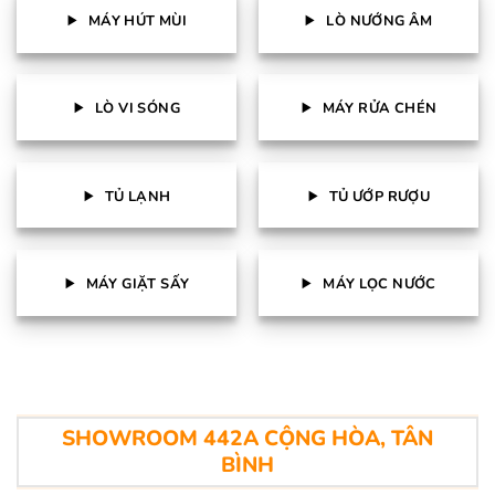
MÁY HÚT MÙI
LÒ NƯỚNG ÂM
LÒ VI SÓNG
MÁY RỬA CHÉN
TỦ LẠNH
TỦ ƯỚP RƯỢU
MÁY GIẶT SẤY
MÁY LỌC NƯỚC
SHOWROOM 442A CỘNG HÒA, TÂN
BÌNH