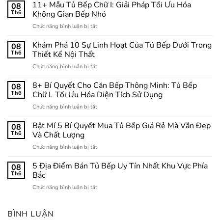
11+ Mẫu Tủ Bếp Chữ I: Giải Pháp Tối Ưu Hóa
08
Th6
Không Gian Bếp Nhỏ
ở
Chức năng bình luận bị tắt
11+
Mẫu
Khám Phá 10 Sự Linh Hoạt Của Tủ Bếp Dưới Trong
08
Tủ
Th6
Thiết Kế Nội Thất
Bếp
ở
Chức năng bình luận bị tắt
Chữ
Khám
I:
Phá
8+ Bí Quyết Cho Căn Bếp Thông Minh: Tủ Bếp
Giải
08
10
Pháp
Th6
Chữ L Tối Ưu Hóa Diện Tích Sử Dụng
Sự
Tối
ở
Chức năng bình luận bị tắt
Linh
Ưu
8+
Hoạt
Hóa
Bí
Bật Mí 5 Bí Quyết Mua Tủ Bếp Giá Rẻ Mà Vẫn Đẹp
Của
08
Không
Quyết
Tủ
Th6
Và Chất Lượng
Gian
Cho
Bếp
Bếp
ở
Chức năng bình luận bị tắt
Căn
Dưới
Nhỏ
Bật
Bếp
Trong
Mí
5 Địa Điểm Bán Tủ Bếp Uy Tín Nhất Khu Vực Phía
Thông
08
Thiết
5
Minh:
Th6
Bắc
Kế
Bí
Tủ
Nội
ở
Chức năng bình luận bị tắt
Quyết
Bếp
Thất
5
Mua
Chữ
Địa
Tủ
L
Điểm
BÌNH LUẬN
Bếp
Tối