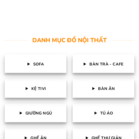
DANH MỤC ĐỒ NỘI THẤT
SOFA
BÀN TRÀ - CAFE
KỆ TIVI
BÀN ĂN
GIƯỜNG NGỦ
TỦ ÁO
GHẾ ĂN
GHẾ THƯ GIẢN