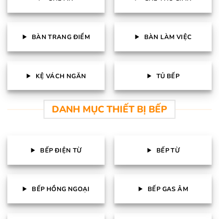
BÀN TRANG ĐIỂM
BÀN LÀM VIỆC
KỆ VÁCH NGĂN
TỦ BẾP
DANH MỤC THIẾT BỊ BẾP
BẾP ĐIỆN TỪ
BẾP TỪ
BẾP HỒNG NGOẠI
BẾP GAS ÂM