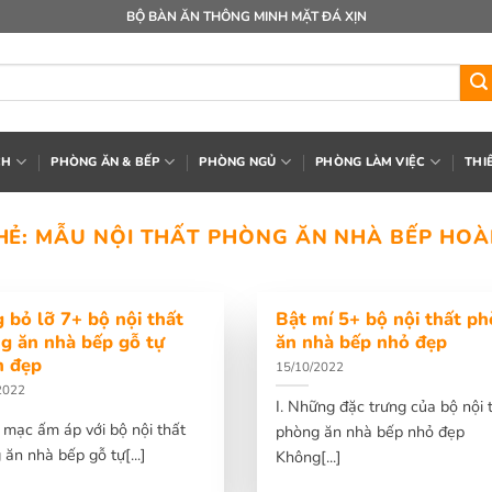
BỘ BÀN ĂN THÔNG MINH MẶT ĐÁ XỊN
CH
PHÒNG ĂN & BẾP
PHÒNG NGỦ
PHÒNG LÀM VIỆC
THI
HẺ:
MẪU NỘI THẤT PHÒNG ĂN NHÀ BẾP HOÀ
 bỏ lỡ 7+ bộ nội thất
Bật mí 5+ bộ nội thất p
g ăn nhà bếp gỗ tự
ăn nhà bếp nhỏ đẹp
n đẹp
15/10/2022
2022
I. Những đặc trưng của bộ nội 
c mạc ấm áp với bộ nội thất
phòng ăn nhà bếp nhỏ đẹp
ăn nhà bếp gỗ tự[...]
Không[...]