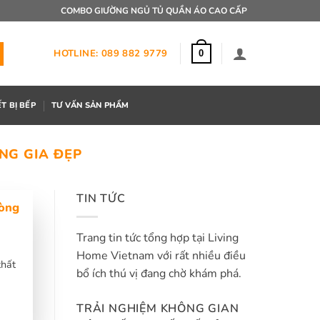
COMBO GIƯỜNG NGỦ TỦ QUẦN ÁO CAO CẤP
HOTLINE: 089 882 9779
0
ẾT BỊ BẾP
TƯ VẤN SẢN PHẨM
NG GIA ĐẸP
TIN TỨC
hòng
Trang tin tức tổng hợp tại Living
Home Vietnam với rất nhiều điều
thất
bổ ích thú vị đang chờ khám phá.
TRẢI NGHIỆM KHÔNG GIAN