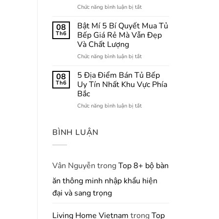
Của
Gian
ở
Chức năng bình luận bị tắt
Tủ
Bếp
8+
Bếp
Nhỏ
Bí
Bật Mí 5 Bí Quyết Mua Tủ
08
Dưới
Quyết
Th6
Bếp Giá Rẻ Mà Vẫn Đẹp
Trong
Cho
Và Chất Lượng
Thiết
Căn
Kế
ở
Chức năng bình luận bị tắt
Bếp
Nội
Bật
Thông
Thất
Mí
Minh:
5 Địa Điểm Bán Tủ Bếp
08
5
Tủ
Th6
Uy Tín Nhất Khu Vực Phía
Bí
Bếp
Bắc
Quyết
Chữ
ở
Chức năng bình luận bị tắt
Mua
L
5
Tủ
Tối
Địa
Bếp
Ưu
Điểm
BÌNH LUẬN
Giá
Hóa
Bán
Rẻ
Diện
Tủ
Mà
Tích
Bếp
Vẫn
Sử
Uy
Vân Nguyễn
trong
Top 8+ bộ bàn
Đẹp
Dụng
Tín
Và
ăn thông minh nhập khẩu hiện
Nhất
Chất
Khu
Lượng
đại và sang trọng
Vực
Phía
Bắc
Living Home Vietnam
trong
Top