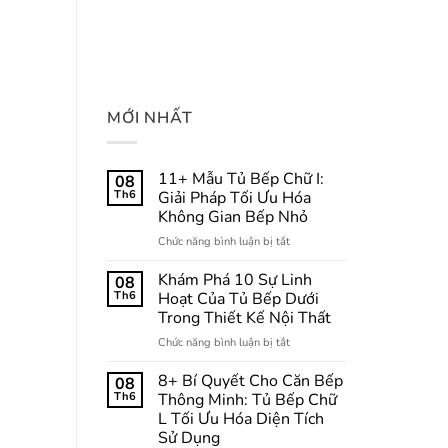
MỚI NHẤT
11+ Mẫu Tủ Bếp Chữ I:
08
Th6
Giải Pháp Tối Ưu Hóa
Không Gian Bếp Nhỏ
ở
Chức năng bình luận bị tắt
11+
Mẫu
Khám Phá 10 Sự Linh
08
Tủ
Th6
Hoạt Của Tủ Bếp Dưới
Bếp
Trong Thiết Kế Nội Thất
Chữ
ở
Chức năng bình luận bị tắt
I:
Khám
Giải
Phá
Pháp
8+ Bí Quyết Cho Căn Bếp
08
10
Tối
Th6
Thông Minh: Tủ Bếp Chữ
Sự
Ưu
L Tối Ưu Hóa Diện Tích
Linh
Hóa
Sử Dụng
Hoạt
Không