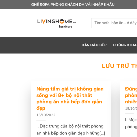
Bỏ
GHẾ SOFA PHÒNG KHÁCH DA VẢI NHẬP KHẨU
qua
nội
Tìm
dung
kiếm:
BÀN ĐẢO BẾP
PHÒNG KHÁ
LƯU TRỮ T
Nâng tầm giá trị không gian
Đừng
sống với 8+ bộ nội thất
phòn
phòng ăn nhà bếp đơn giản
nhiê
đẹp
15/10/
15/10/2022
I. Mộ
I. Đặc trưng của bộ nội thất phòng
phòng 
ăn nhà bếp đơn giản đẹp Những[...]