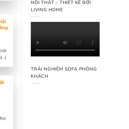
NỘI THẤT – THIẾT KẾ BỞI
LIVING HOME
nội
bằng
thất
...]
TRẢI NGHIỆM SOFA PHÒNG
KHÁCH
ất
đẹp