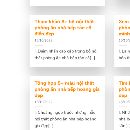
Tham khảo 8+ bộ nội thất
Xem 
phòng ăn nhà bếp tân cổ
phòn
điển đẹp
minh
15/10/2022
15/10/
I. Điểm nhấn cao cấp trong bộ nội
I. Lạ
thất phòng ăn nhà bếp tân cổ[...]
bếp t
Tổng hợp 5+ mẫu nội thất
Tìm 
phòng ăn nhà bếp hoàng gia
phòn
đẹp
đẹp
15/10/2022
15/10/
I. Choáng ngợp trước những mẫu
I. Nh
nội thất phòng ăn nhà bếp hoàng
nhà b
gia đẹp[...]
săn[...